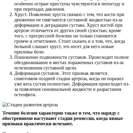
особенно острые приступы чувствуются в непогоду и
при перепадах давления.
Хруст. Появление хруста связано с тем, что кости при
движении не смягчаются суставной жидкостью из-за
деформации и деградации сустава. Хруст костей при
артрозе отличается от других своей сухостью, кроме
того, с прогрессией болезни он только становится
громче и отчетливее. Стоит сказать и о том, что, когда
больной слышит хруст, это несет для него новые
приливы боли.
Понижение подвижности суставов. Происходит полное
обездвиживание в местах пораженных суставов из-за
исчезновения суставной щели.
Деформация суставов. Этот признак является
симптомом поздней стадии артроза, когда он поразил
уже весь сустав полностью. Деформация происходит из-
за появления синовиальной жидкости и разрастания
остеофита.
Течение болезни характерно также и тем, что наряду с
обострениями наступают стадии ремиссии, когда явные
признаки практически исчезают.