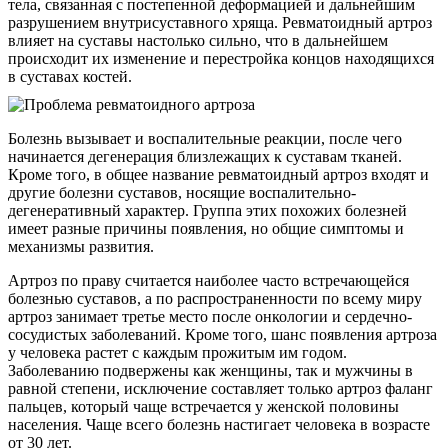
тела, связанная с постепенной деформацией и дальнейшим
разрушением внутрисуставного хряща. Ревматоидный артроз
влияет на суставы настолько сильно, что в дальнейшем
происходит их изменение и перестройка концов находящихся
в суставах костей.
Болезнь вызывает и воспалительные реакции, после чего
начинается дегенерация близлежащих к суставам тканей.
Кроме того, в общее название ревматоидный артроз входят и
другие болезни суставов, носящие воспалительно-
дегенеративный характер. Группа этих похожих болезней
имеет разные причины появления, но общие симптомы и
механизмы развития.
Артроз по праву считается наиболее часто встречающейся
болезнью суставов, а по распространенности по всему миру
артроз занимает третье место после онкологии и сердечно-
сосудистых заболеваний. Кроме того, шанс появления артроза
у человека растет с каждым прожитым им годом.
Заболеванию подвержены как женщины, так и мужчины в
равной степени, исключение составляет только артроз фаланг
пальцев, который чаще встречается у женской половины
населения. Чаще всего болезнь настигает человека в возрасте
от 30 лет.