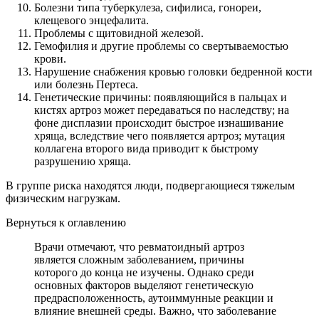
Болезни типа туберкулеза, сифилиса, гонореи,
клещевого энцефалита.
Проблемы с щитовидной железой.
Гемофилия и другие проблемы со свертываемостью
крови.
Нарушение снабжения кровью головки бедренной кости
или болезнь Пертеса.
Генетические причины: появляющийся в пальцах и
кистях артроз может передаваться по наследству; на
фоне дисплазии происходит быстрое изнашивание
хряща, вследствие чего появляется артроз; мутация
коллагена второго вида приводит к быстрому
разрушению хряща.
В группе риска находятся люди, подвергающиеся тяжелым
физическим нагрузкам.
Вернуться к оглавлению
Врачи отмечают, что ревматоидный артроз
является сложным заболеванием, причины
которого до конца не изучены. Однако среди
основных факторов выделяют генетическую
предрасположенность, аутоиммунные реакции и
влияние внешней среды. Важно, что заболевание