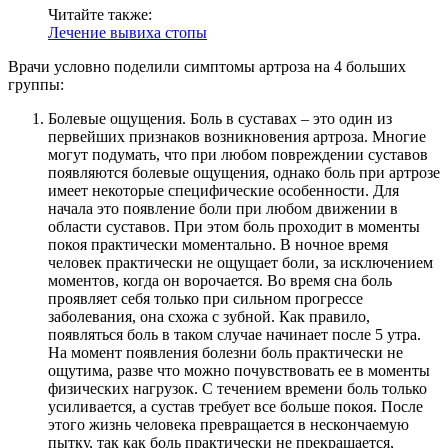
Читайте также:
Лечение вывиха стопы
Врачи условно поделили симптомы артроза на 4 больших
группы:
Болевые ощущения. Боль в суставах – это один из
первейших признаков возникновения артроза. Многие
могут подумать, что при любом повреждении суставов
появляются болевые ощущения, однако боль при артрозе
имеет некоторые специфические особенности. Для
начала это появление боли при любом движении в
области суставов. При этом боль проходит в моменты
покоя практически моментально. В ночное время
человек практически не ощущает боли, за исключением
моментов, когда он ворочается. Во время сна боль
проявляет себя только при сильном прогрессе
заболевания, она схожа с зубной. Как правило,
появляться боль в таком случае начинает после 5 утра.
На момент появления болезни боль практически не
ощутима, разве что можно почувствовать ее в моменты
физических нагрузок. С течением времени боль только
усиливается, а сустав требует все больше покоя. После
этого жизнь человека превращается в нескончаемую
пытку, так как боль практически не прекращается,