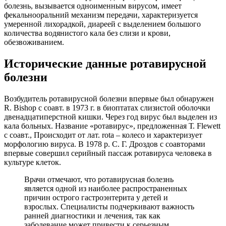
болезнь, вызывается одноименным вирусом, имеет
фекальнооральний механизм передачи, характеризуется
умеренной лихорадкой, диареей с выделением большого
количества водянистого кала без слизи и крови,
обезвоживанием.
Исторические данные ротавирусной
болезни
Возбудитель ротавирусной болезни впервые был обнаружен
R. Bishop с соавт. в 1973 г. в биоптатах слизистой оболочки
двенадцатиперстной кишки. Через год вирус был выделен из
кала больных. Название «ротавирус», предложенная Т. Flewett
с соавт., Происходит от лат. rota – колесо и характеризует
морфологию вируса. В 1978 p. С. Г. Дроздов с соавторами
впервые совершил серийный пассаж ротавируса человека в
культуре клеток.
Врачи отмечают, что ротавирусная болезнь
является одной из наиболее распространенных
причин острого гастроэнтерита у детей и
взрослых. Специалисты подчеркивают важность
ранней диагностики и лечения, так как
заболевание может привести к серьезным