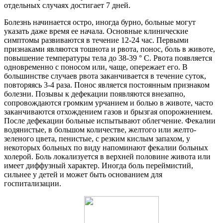
отдельных случаях достигает 7 дней.
Болезнь начинается остро, иногда бурно, больные могут
указать даже время ее начала. Основные клинические
симптомы развиваются в течение 12-24 час. Первыми
признаками являются тошнота и рвота, понос, боль в животе,
повышение температуры тела до 38-39 ° С. Рвота появляется
одновременно с поносом или, чаще, опережает его. В
большинстве случаев рвота заканчивается в течение суток,
повторяясь 3-4 раза. Понос является постоянным признаком
болезни. Позывы к дефекации появляются внезапно,
сопровождаются громким урчанием и болью в животе, часто
заканчиваются отхождением газов и брызгая опорожнением.
После дефекации больные испытывают облегчение. Фекалии
водянистые, в большом количестве, желтого или желто-
зеленого цвета, пенистые, с резким кислым запахом, у
некоторых больных по виду напоминают фекалии больных
холерой. Боль локализуется в верхней половине живота или
имеет диффузный характер. Иногда боль переймистий,
сильнее у детей и может быть основанием для
госпитализации.