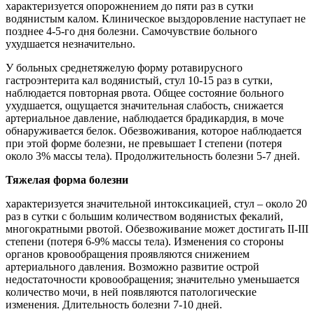
характеризуется опорожнением до пяти раз в сутки
водянистым калом. Клиническое выздоровление наступает не
позднее 4-5-го дня болезни. Самочувствие больного
ухудшается незначительно.
У больных среднетяжелую форму ротавирусного
гастроэнтерита кал водянистый, стул 10-15 раз в сутки,
наблюдается повторная рвота. Общее состояние больного
ухудшается, ощущается значительная слабость, снижается
артериальное давление, наблюдается брадикардия, в моче
обнаруживается белок. Обезвоживания, которое наблюдается
при этой форме болезни, не превышает I степени (потеря
около 3% массы тела). Продолжительность болезни 5-7 дней.
Тяжелая форма болезни
характеризуется значительной интоксикацией, стул – около 20
раз в сутки с большим количеством водянистых фекалий,
многократными рвотой. Обезвоживание может достигать II-III
степени (потеря 6-9% массы тела). Изменения со стороны
органов кровообращения проявляются снижением
артериального давления. Возможно развитие острой
недостаточности кровообращения; значительно уменьшается
количество мочи, в ней появляются патологические
изменения. Длительность болезни 7-10 дней.