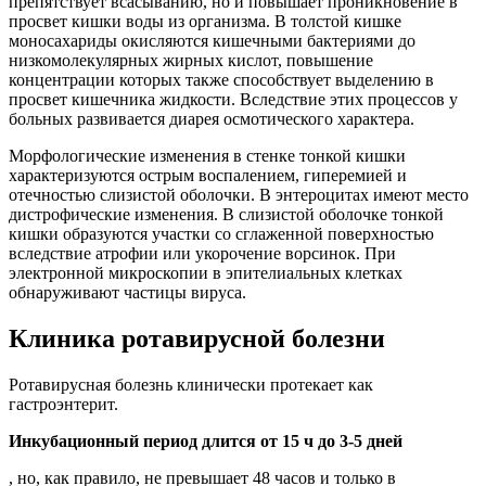
препятствует всасыванию, но и повышает проникновение в
просвет кишки воды из организма. В толстой кишке
моносахариды окисляются кишечными бактериями до
низкомолекулярных жирных кислот, повышение
концентрации которых также способствует выделению в
просвет кишечника жидкости. Вследствие этих процессов у
больных развивается диарея осмотического характера.
Морфологические изменения в стенке тонкой кишки
характеризуются острым воспалением, гиперемией и
отечностью слизистой оболочки. В энтероцитах имеют место
дистрофические изменения. В слизистой оболочке тонкой
кишки образуются участки со сглаженной поверхностью
вследствие атрофии или укорочение ворсинок. При
электронной микроскопии в эпителиальных клетках
обнаруживают частицы вируса.
Клиника ротавирусной болезни
Ротавирусная болезнь клинически протекает как
гастроэнтерит.
Инкубационный период длится от 15 ч до 3-5 дней
, но, как правило, не превышает 48 часов и только в