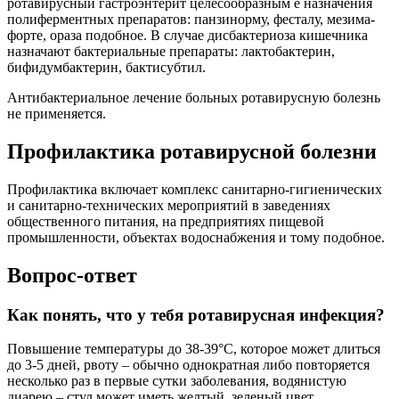
ротавирусный гастроэнтерит целесообразным е назначения
полиферментных препаратов: панзинорму, фесталу, мезима-
форте, ораза подобное. В случае дисбактериоза кишечника
назначают бактериальные препараты: лактобактерин,
бифидумбактерин, бактисубтил.
Антибактериальное лечение больных ротавирусную болезнь
не применяется.
Профилактика ротавирусной болезни
Профилактика включает комплекс санитарно-гигиенических
и санитарно-технических мероприятий в заведениях
общественного питания, на предприятиях пищевой
промышленности, объектах водоснабжения и тому подобное.
Вопрос-ответ
Как понять, что у тебя ротавирусная инфекция?
Повышение температуры до 38-39°C, которое может длиться
до 3-5 дней, рвоту – обычно однократная либо повторяется
несколько раз в первые сутки заболевания, водянистую
диарею – стул может иметь желтый, зеленый цвет,