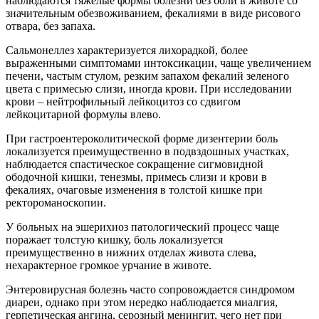
наблюдаются тяжелые формы болезни без боли в животе со
значительным обезвоживанием, фекалиями в виде рисового
отвара, без запаха.
Сальмонеллез характеризуется лихорадкой, более
выраженными симптомами интоксикации, чаще увеличением
печени, частым стулом, резким запахом фекалий зеленого
цвета с примесью слизи, иногда крови. При исследовании
крови – нейтрофильный лейкоцитоз со сдвигом
лейкоцитарной формулы влево.
При гастроентероколитической форме дизентерии боль
локализуется преимущественно в подвздошных участках,
наблюдается спастическое сокращение сигмовидной
ободочной кишки, тенезмы, примесь слизи и крови в
фекалиях, очаговые изменения в толстой кишке при
ректороманоскопии.
У больных на эшерихиоз патологический процесс чаще
поражает толстую кишку, боль локализуется
преимущественно в нижних отделах живота слева,
нехарактерное громкое урчание в животе.
Энтеровирусная болезнь часто сопровождается синдромом
диареи, однако при этом нередко наблюдается миалгия,
герпетическая ангина, серозный менингит, чего нет при