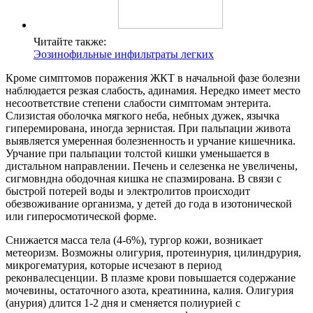
Читайте также:
Эозинофильные инфильтраты легких
Кроме симптомов поражения ЖКТ в начальной фазе болезни
наблюдается резкая слабость, адинамия. Нередко имеет место
несоответствие степени слабости симптомам энтерита.
Слизистая оболочка мягкого неба, небных дужек, язычка
гиперемирована, иногда зернистая. При пальпации живота
выявляется умеренная болезненность и урчание кишечника.
Урчание при пальпации толстой кишки уменьшается в
дистальном направлении. Печень и селезенка не увеличены,
сигмовндна ободочная кишка не спазмирована. В связи с
быстрой потерей воды и электролитов происходит
обезвоживание организма, у детей до года в изотонической
или гиперосмотической форме.
Снижается масса тела (4-6%), тургор кожи, возникает
метеоризм. Возможны олигурия, протеинурия, цилиндрурия,
микрогематурия, которые исчезают в период
реконвалесценции. В плазме крови повышается содержание
мочевины, остаточного азота, креатинина, калия. Олигурия
(анурия) длится 1-2 дня и сменяется полиурией с