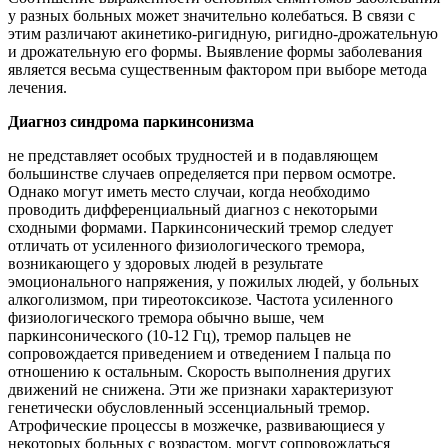
у разных больных может значительно колебаться. В связи с
этим различают акинетико-ригидную, ригидно-дрожательную
и дрожательную его формы. Выявление формы заболевания
является весьма существенным фактором при выборе метода
лечения.
Диагноз синдрома паркинсонизма
не представляет особых трудностей и в подавляющем
большинстве случаев определяется при первом осмотре.
Однако могут иметь место случаи, когда необходимо
проводить дифференциальный диагноз с некоторыми
сходными формами. Паркинсонический тремор следует
отличать от усиленного физиологического тремора,
возникающего у здоровых людей в результате
эмоционального напряжения, у пожилых людей, у больных
алкоголизмом, при тиреотоксикозе. Частота усиленного
физиологического тремора обычно выше, чем
паркинсонического (10-12 Гц), тремор пальцев не
сопровождается приведением и отведением I пальца по
отношению к остальным. Скорость выполнения других
движений не снижена. Эти же признаки характеризуют
генетически обусловленный эссенциальный тремор.
Атрофические процессы в мозжечке, развивающиеся у
некоторых больных с возрастом, могут сопровождаться