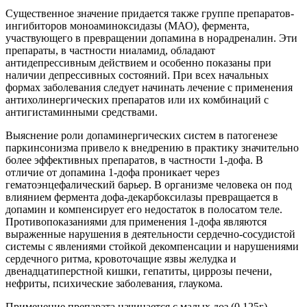
Существенное значение придается также группе препаратов-
ингибиторов моноаминоксидазы (МАО), фермента,
участвующего в превращении допамина в норадреналин. Эти
препараты, в частности ниаламид, обладают
антидепрессивным действием и особенно показаны при
наличии депрессивных состояний. При всех начальных
формах заболевания следует начинать лечение с применения
антихолинергических препаратов или их комбинаций с
антигистаминными средствами.
Выяснение роли допаминергических систем в патогенезе
паркинсонизма привело к внедрению в практику значительно
более эффективных препаратов, в частности 1-дофа. В
отличие от допамина 1-дофа проникает через
гематоэнцефалический барьер. В организме человека он под
влиянием фермента дофа-декарбоксилазы превращается в
допамин и компенсирует его недостаток в полосатом теле.
Противопоказаниями для применения 1-дофа являются
выраженные нарушения в деятельности сердечно-сосудистой
системы с явлениями стойкой декомпенсации и нарушениями
сердечного ритма, кровоточащие язвы желудка и
двенадцатиперстной кишки, гепатиты, циррозы печени,
нефриты, психические заболевания, глаукома.
Применение препарата начинается с малых доз (0,125г),