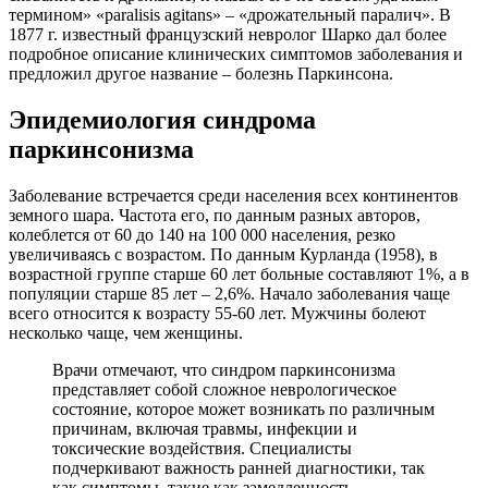
термином» «paralisis agitans» – «дрожательный паралич». В
1877 г. известный французский невролог Шарко дал более
подробное описание клинических симптомов заболевания и
предложил другое название – болезнь Паркинсона.
Эпидемиология синдрома
паркинсонизма
Заболевание встречается среди населения всех континентов
земного шара. Частота его, по данным разных авторов,
колеблется от 60 до 140 на 100 000 населения, резко
увеличиваясь с возрастом. По данным Курланда (1958), в
возрастной группе старше 60 лет больные составляют 1%, а в
популяции старше 85 лет – 2,6%. Начало заболевания чаще
всего относится к возрасту 55-60 лет. Мужчины болеют
несколько чаще, чем женщины.
Врачи отмечают, что синдром паркинсонизма
представляет собой сложное неврологическое
состояние, которое может возникать по различным
причинам, включая травмы, инфекции и
токсические воздействия. Специалисты
подчеркивают важность ранней диагностики, так
как симптомы, такие как замедленность