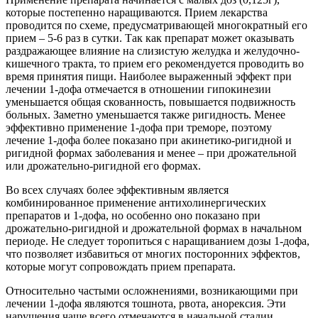
которые постепенно наращиваются. Прием лекарства
проводится по схеме, предусматривающей многократный его
прием – 5-6 раз в сутки. Так как препарат может оказывать
раздражающее влияние на слизистую желудка и желудочно-
кишечного тракта, то прием его рекомендуется проводить во
время принятия пищи. Наиболее выраженный эффект при
лечении 1-дофа отмечается в отношении гипокинезии
уменьшается общая скованность, повышается подвижность
больных. Заметно уменьшается также ригидность. Менее
эффективно применение 1-дофа при треморе, поэтому
лечение 1-дофа более показано при акинетико-ригидной и
ригидной формах заболевания и менее – при дрожательной
или дрожательно-ригидной его формах.
Во всех случаях более эффективным является
комбинированное применение антихолинергических
препаратов и 1-дофа, но особенно оно показано при
дрожательно-ригидной и дрожательной формах в начальном
периоде. Не следует торопиться с наращиванием дозы 1-дофа,
что позволяет избавиться от многих посторонних эффектов,
которые могут сопровождать прием препарата.
Относительно частыми осложнениями, возникающими при
лечении 1-дофа являются тошнота, рвота, анорексия. Эти
нарушения чаще всего отмечаются в начальной стадии