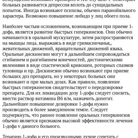
больных развивается депрессия вплоть до суицидальных
попыток. Иногда возникают психозы, обычно паранойяльного
характера. Возможно повышение либидо у лиц обоего пола.
Наиболее частым осложнением, возникающим при приеме 1-
дофа, является развитие быстрых гиперкинезов. Они обычно
начинаются в оральной мускулатуре, затем распространяются
на мышцы лица, выражаясь в виде гримасничанья,,
жевательных движений, вращательных движений языка.
Оральные дискинезии могут в дальнейшем сопровождаться
сгибанием и разгибанием конечностей, дистоническими
явлениями в виде спастической кривошеи, роторных спазмов
туловища и пр. Дискинезии обычно возникают при приеме
больших доз препарата, но у некоторых больных они
возникают и при малых дозах. Как правило, появление
быстрых гиперкинезов свидетельствует о передозировке
препарата. Для их ликвидации дозу 1-дофа следует снизить,
ввести раствор витамина В6 в/м, назначить допегит.
Дальнейшее повышение дозировки 1-дофа нужно
производить в более замедленном темпе. Следует
подчеркнуть, что раннее появление оральных гиперкинезов
обычно является признаком высокой эффективности лечения
1-дофа v данного больного.
Терапию 1-дофа и его производными лучше сочетать с