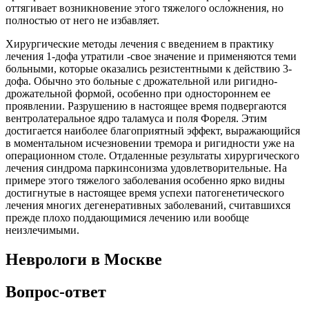
оттягивает возникновение этого тяжелого осложнения, но
полностью от него не избавляет.
Хирургические методы лечения с введением в практику
лечения 1-дофа утратили -свое значение и применяются теми
больными, которые оказались резистентными к действию 3-
дофа. Обычно это больные с дрожательной или ригидно-
дрожательной формой, особенно при одностороннем ее
проявлении. Разрушению в настоящее время подвергаются
вентролатеральное ядро таламуса и поля Фореля. Этим
достигается наиболее благоприятный эффект, выражающийся
в моментальном исчезновении тремора и ригидности уже на
операционном столе. Отдаленные результаты хирургического
лечения синдрома паркинсонизма удовлетворительные. На
примере этого тяжелого заболевания особенно ярко видны
достигнутые в настоящее время успехи патогенетического
лечения многих дегенеративных заболеваний, считавшихся
прежде плохо поддающимися лечению или вообще
неизлечимыми.
Неврологи в Москве
Вопрос-ответ