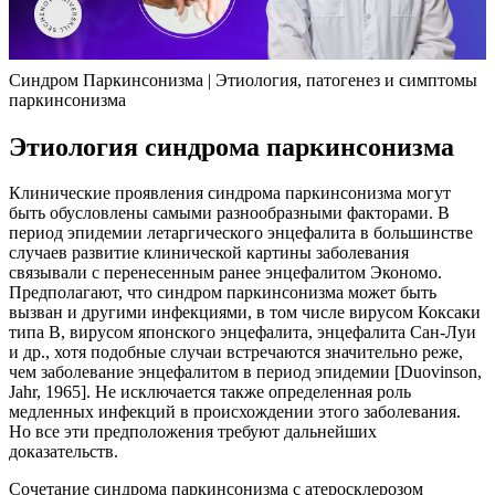
Синдром Паркинсонизма | Этиология, патогенез и симптомы
паркинсонизма
Этиология синдрома паркинсонизма
Клинические проявления синдрома паркинсонизма могут
быть обусловлены самыми разнообразными факторами. В
период эпидемии летаргического энцефалита в большинстве
случаев развитие клинической картины заболевания
связывали с перенесенным ранее энцефалитом Экономо.
Предполагают, что синдром паркинсонизма может быть
вызван и другими инфекциями, в том числе вирусом Коксаки
типа В, вирусом японского энцефалита, энцефалита Сан-Луи
и др., хотя подобные случаи встречаются значительно реже,
чем заболевание энцефалитом в период эпидемии [Duovinson,
Jahr, 1965]. Не исключается также определенная роль
медленных инфекций в происхождении этого заболевания.
Но все эти предположения требуют дальнейших
доказательств.
Сочетание синдрома паркинсонизма с атеросклерозом