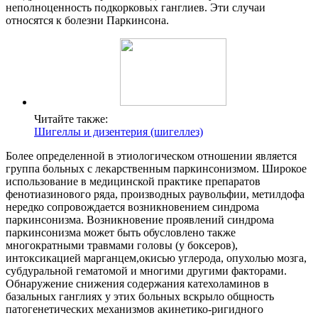
неполноценность подкорковых ганглиев. Эти случаи
относятся к болезни Паркинсона.
Читайте также:
Шигеллы и дизентерия (шигеллез)
Более определенной в этиологическом отношении является
группа больных с лекарственным паркинсонизмом. Широкое
использование в медицинской практике препаратов
фенотиазинового ряда, производных раувольфии, метилдофа
нередко сопровождается возникновением синдрома
паркинсонизма. Возникновение проявлений синдрома
паркинсонизма может быть обусловлено также
многократными травмами головы (у боксеров),
интоксикацией марганцем,окисью углерода, опухолью мозга,
субдуральной гематомой и многими другими факторами.
Обнаружение снижения содержания катехоламинов в
базальных ганглиях у этих больных вскрыло общность
патогенетических механизмов акинетико-ригидного