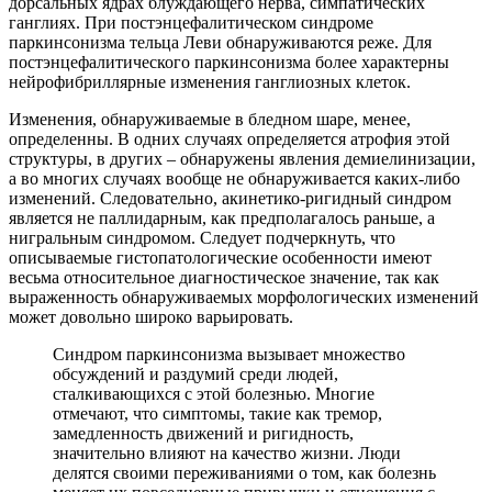
дорсальных ядрах блуждающего нерва, симпатических
ганглиях. При постэнцефалитическом синдроме
паркинсонизма тельца Леви обнаруживаются реже. Для
постэнцефалитического паркинсонизма более характерны
нейрофибриллярные изменения ганглиозных клеток.
Изменения, обнаруживаемые в бледном шаре, менее,
определенны. В одних случаях определяется атрофия этой
структуры, в других – обнаружены явления демиелинизации,
а во многих случаях вообще не обнаруживается каких-либо
изменений. Следовательно, акинетико-ригидный синдром
является не паллидарным, как предполагалось раньше, а
нигральным синдромом. Следует подчеркнуть, что
описываемые гистопатологические особенности имеют
весьма относительное диагностическое значение, так как
выраженность обнаруживаемых морфологических изменений
может довольно широко варьировать.
Синдром паркинсонизма вызывает множество
обсуждений и раздумий среди людей,
сталкивающихся с этой болезнью. Многие
отмечают, что симптомы, такие как тремор,
замедленность движений и ригидность,
значительно влияют на качество жизни. Люди
делятся своими переживаниями о том, как болезнь