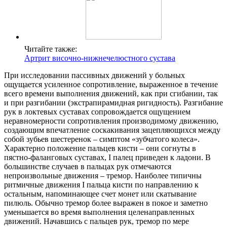
Читайте также:
Артрит височно-нижнечелюстного сустава
При исследовании пассивных движений у больных
ощущается усиленное сопротивление, выраженное в течение
всего времени выполнения движений, как при сгибании, так
и при разгибании (экстрапирамидная ригидность). Разгибание
рук в локтевых суставах сопровождается ощущением
неравномерности сопротивления производимому движению,
создающим впечатление соскакивания зацепляющихся между
собой зубьев шестеренок – симптом «зубчатого колеса».
Характерно положение пальцев кисти – они согнуты в
пястно-фаланговых суставах, I палец приведен к ладони. В
большинстве случаев в пальцах рук отмечаются
непроизвольные движения – тремор. Наиболее типичны
ритмичные движения I пальца кисти по направлению к
остальным, напоминающее счет монет или скатывание
пилюль. Обычно тремор более выражен в покое и заметно
уменьшается во время выполнения целенаправленных
движений. Начавшись с пальцев рук, тремор по мере