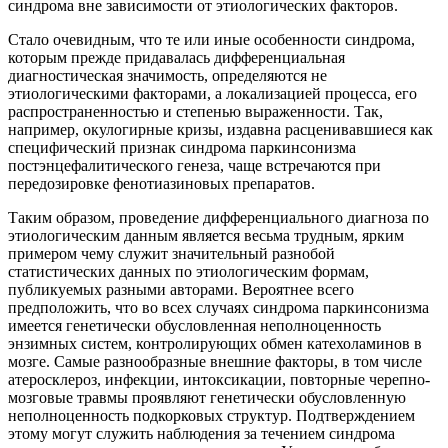
синдрома вне зависимости от этиологических факторов.
Стало очевидным, что те или иные особенности синдрома,
которым прежде придавалась дифференциальная
диагностическая значимость, определяются не
этиологическими факторами, а локализацией процесса, его
распространенностью и степенью выраженности. Так,
например, окулогирные кризы, издавна расценивавшиеся как
специфический признак синдрома паркинсонизма
постэнцефалитического генеза, чаще встречаются при
передозировке фенотиазиновых препаратов.
Таким образом, проведение дифференциального диагноза по
этиологическим данным является весьма трудным, ярким
примером чему служит значительный разнобой
статистических данных по этиологическим формам,
публикуемых разными авторами. Вероятнее всего
предположить, что во всех случаях синдрома паркинсонизма
имеется генетически обусловленная неполноценность
энзимных систем, контролирующих обмен катехоламинов в
мозге. Самые разнообразные внешние факторы, в том числе
атеросклероз, инфекции, интоксикации, повторные черепно-
мозговые травмы проявляют генетически обусловленную
неполноценность подкорковых структур. Подтверждением
этому могут служить наблюдения за течением синдрома