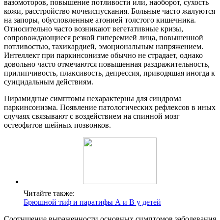
вазомоторов, повышение потливости или, наоборот, сухость
кожи, расстройство мочеиспускания. Больные часто жалуются
на запоры, обусловленные атонией толстого кишечника.
Относительно часто возникают вегетативные кризы,
сопровождающиеся резкой гиперемией лица, повышенной
потливостью, тахикардией, эмоциональным напряжением.
Интеллект при паркинсонизме обычно не страдает, однако
довольно часто отмечаются повышенная раздражительность,
прилипчивость, плаксивость, депрессия, приводящая иногда к
суицидальным действиям.
Пирамидные симптомы нехарактерны для синдрома
паркинсонизма. Появление патологических рефлексов в иных
случаях связывают с воздействием на спинной мозг
остеофитов шейных позвонков.
Читайте также:
Брюшной тиф и паратифы А и В у детей
Соотншение выраженности основных симптомов заболевания