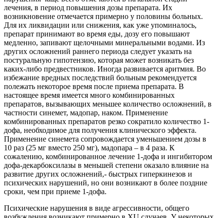
лечения, в период повышения дозы препарата. Их
возникновение отмечается примерно у половины больных.
Для их ликвидации или снижения, как уже упоминалось,
препарат принимают во время еды, дозу его повышают
медленно, запивают щелочными минеральными водами. Из
других осложнений раннего периода следует указать на
постуральную гипотензию, которая может возникать без
каких-либо предвестников. Иногда развивается аритмия. Во
избежание вредных последствий больным рекомендуется
полежать некоторое время после приема препарата. В
настоящее время имеется много комбинированных
препаратов, вызывающих меньшее количество осложнений, в
частности синемет, мадопар, наком. Применение
комбинированных препаратов резко сократило количество 1-
дофа, необходимое для получения клинического эффекта.
Применение синемета сопровождается уменьшением дозы в
10 раз (25 мг вместо 250 мг), мадопара – в 4 раза. К
сожалению, комбинированное лечение 1-дофа и ингибитором
дофа-декарбоксилазы в меньшей степени оказало влияние на
развитие других осложнений,- быстрых гиперкинезов и
психических нарушений, но они возникают в более поздние
сроки, чем при приеме 1-дофа.
Психические нарушения в виде агрессивности, общего
возбуждения возникают примерно в XU случаев. У некоторых