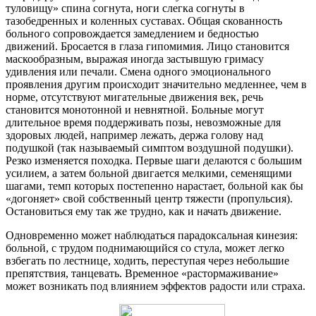
туловищу» спина согнута, ноги слегка согнуты в
тазобедренных и коленных суставах. Общая скованность
больного сопровождается замедлением и бедностью
движений. Бросается в глаза гипомимия. Лицо становится
маскообразным, выражая иногда застывшую гримасу
удивления или печали. Смена одного эмоционального
проявления другим происходит значительно медленнее, чем в
норме, отсутствуют мигательные движения век, речь
становится монотонной и невнятной. Больные могут
длительное время поддерживать позы, невозможные для
здоровых людей, например лежать, держа голову над
подушкой (так называемый симптом воздушной подушки).
Резко изменяется походка. Первые шаги делаются с большим
усилием, а затем больной двигается мелкими, семенящими
шагами, темп которых постепенно нарастает, больной как бы
«догоняет» свой собственный центр тяжести (пропульсия).
Остановиться ему так же трудно, как и начать движение.
Одновременно может наблюдаться парадоксальная кинезия:
больной, с трудом поднимающийся со стула, может легко
взбегать по лестнице, ходить, переступая через небольшие
препятствия, танцевать. Временное «растормаживание»
может возникать под влиянием эффектов радости или страха.