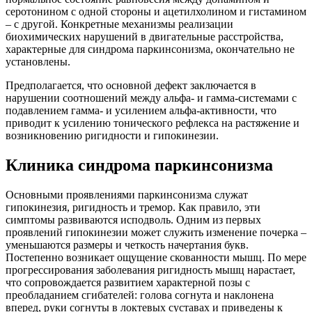
серотонином с одной стороны и ацетилхолином и гистамином
– с другой. Конкретные механизмы реализации
биохимических нарушений в двигательные расстройства,
характерные для синдрома паркинсонизма, окончательно не
установлены.
Предполагается, что основной дефект заключается в
нарушении соотношений между альфа- и гамма-системами с
подавлением гамма- и усилением альфа-активности, что
приводит к усилению тонического рефлекса на растяжение и
возникновению ригидности и гипокинезии.
Клиника синдрома паркинсонизма
Основными проявлениями паркинсонизма служат
гипокинезия, ригидность и тремор. Как правило, эти
симптомы развиваются исподволь. Одним из первых
проявлений гипокинезии может служить изменение почерка –
уменьшаются размеры и четкость начертания букв.
Постепенно возникает ощущение скованности мышц. По мере
прогрессирования заболевания ригидность мышц нарастает,
что сопровождается развитием характерной позы с
преобладанием сгибателей: голова согнута и наклонена
вперед, руки согнуты в локтевых суставах и приведены к