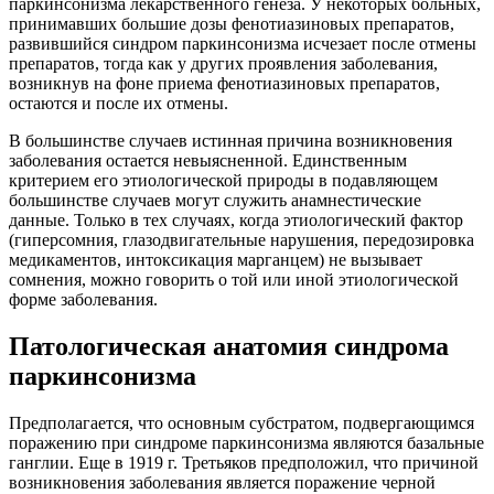
паркинсонизма лекарственного генеза. У некоторых больных,
принимавших большие дозы фенотиазиновых препаратов,
развившийся синдром паркинсонизма исчезает после отмены
препаратов, тогда как у других проявления заболевания,
возникнув на фоне приема фенотиазиновых препаратов,
остаются и после их отмены.
В большинстве случаев истинная причина возникновения
заболевания остается невыясненной. Единственным
критерием его этиологической природы в подавляющем
большинстве случаев могут служить анамнестические
данные. Только в тех случаях, когда этиологический фактор
(гиперсомния, глазодвигательные нарушения, передозировка
медикаментов, интоксикация марганцем) не вызывает
сомнения, можно говорить о той или иной этиологической
форме заболевания.
Патологическая анатомия синдрома
паркинсонизма
Предполагается, что основным субстратом, подвергающимся
поражению при синдроме паркинсонизма являются базальные
ганглии. Еще в 1919 г. Третьяков предположил, что причиной
возникновения заболевания является поражение черной