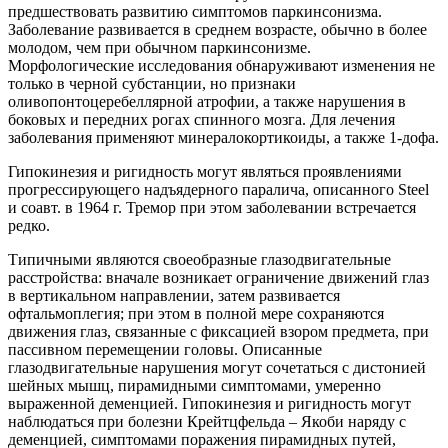
предшествовать развитию симптомов паркинсонизма.
Заболевание развивается в среднем возрасте, обычно в более
молодом, чем при обычном паркинсонизме.
Морфологические исследования обнаруживают изменения не
только в черной субстанции, но признаки
оливопонтоцеребеллярной атрофии, а также нарушения в
боковых и передних рогах спинного мозга. Для лечения
заболевания применяют минералокортикоиды, а также 1-дофа.
Гипокинезия и ригидность могут являться проявлениями
прогрессирующего надъядерного паралича, описанного Steel
и соавт. в 1964 г. Тремор при этом заболевании встречается
редко.
Типичными являются своеобразные глазодвигательные
расстройства: вначале возникает ограничение движений глаз
в вертикальном направлении, затем развивается
офтальмоплегия; при этом в полной мере сохраняются
движения глаз, связанные с фиксацией взором предмета, при
пассивном перемещении головы. Описанные
глазодвигательные нарушения могут сочетаться с дистонией
шейных мышц, пирамидными симптомами, умеренно
выраженной деменцией. Гипокинезия и ригидность могут
наблюдаться при болезни Крейтцфельда – Якоби наряду с
деменцией, симптомами поражения пирамидных путей,