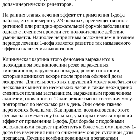
допаминергических рецепторов.
На ранних этапах лечения эффект от применения 1-дофа
наблюдается примерно у 2/3 больных, преимущественно с
ригидной или ригидно-дрожательной формой заболевания,
однако с течением времени его положительное действие
уменьшается. Наиболее неприятным осложнением в позднем
периоде лечения 1-дофа является развитие так называемого
эффекта включения-выключения.
Клиническая картина этого феномена выражается в
неожиданном возникновении резко выраженных
гиперкинезов, нарушении походки, резкой гипотонии,
которые возникают вскоре после приема обычной дозы
лекарства. Длительность этих нарушений может колебаться от
нескольких минут до нескольких часов и также неожиданно
сменяться полным застыванием, выраженным проявлением
акинезии, скованности. Такие резкие смены состояния могут
повторяться по несколько раз в день. Они очень тяжело
переносятся больными. Как правило, возникновение этого
феномена отмечается у больных, у которых имелся хороший
эффект от применения 1-дофа. Для борьбы с подобными
осложнениями следует прибегнуть к более частому приему 1-
дофа без изменения или со снижением общей суточной дозы
препарата. Лечение комбинированными препаратами