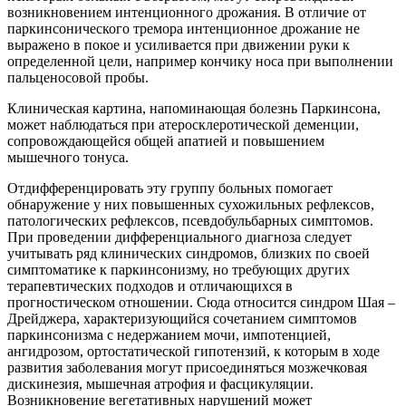
возникновением интенционного дрожания. В отличие от
паркинсонического тремора интенционное дрожание не
выражено в покое и усиливается при движении руки к
определенной цели, например кончику носа при выполнении
пальценосовой пробы.
Клиническая картина, напоминающая болезнь Паркинсона,
может наблюдаться при атеросклеротической деменции,
сопровождающейся общей апатией и повышением
мышечного тонуса.
Отдифференцировать эту группу больных помогает
обнаружение у них повышенных сухожильных рефлексов,
патологических рефлексов, псевдобульбарных симптомов.
При проведении дифференциального диагноза следует
учитывать ряд клинических синдромов, близких по своей
симптоматике к паркинсонизму, но требующих других
терапевтических подходов и отличающихся в
прогностическом отношении. Сюда относится синдром Шая –
Дрейджера, характеризующийся сочетанием симптомов
паркинсонизма с недержанием мочи, импотенцией,
ангидрозом, ортостатической гипотензий, к которым в ходе
развития заболевания могут присоединяться мозжечковая
дискинезия, мышечная атрофия и фасцикуляции.
Возникновение вегетативных нарушений может