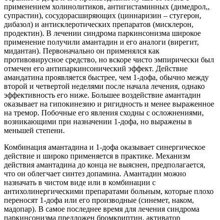
применением холинолитиков, антигистаминных (димедрол,,
супрастин), сосудорасширяющих (циннаризин – стугерон,
дибазол) и антисклеротических препаратов (мисклерон,
продектин). В лечении синдрома паркинсонизма широкое
применение получили амантадин и его аналоги (вирегит,
мидантан). Первоначально он применялся как
противовирусное средство, но вскоре чисто эмпирически был
отмечен его антипаркинсонический эффект. Действие
амандатина проявляется быстрее, чем 1-дофа, обычно между
второй и четвертой неделями после начала лечения, однако
эффективность его ниже. Большее воздействие амантадин
оказывает на гипокинезию и ригидность и менее выраженное
на тремор. Побочные его явления сходны с осложнениями,
возникающими при назначении 1-дофа, но выражены в
меньшей степени.
Комбинация амантадина и 1-дофа оказывает синергическое
действие и широко применяется в практике. Механизм
действия амантадина до конца не выяснен, предполагается,
что он облегчает синтез допамина. Амантадин можно
назначать в чистом виде или в комбинации с
антихолинергическими препаратами больным, которые плохо
переносят 1-дофа или его производные (синемет, наком,
мадопар). В самое последнее время для лечения синдрома
паркинсонизма предложен бромкриптин, активатор