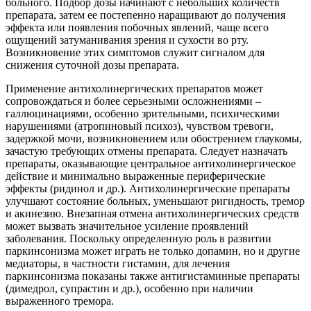
больного. Подбор дозы начинают с небольших количеств
препарата, затем ее постепенно наращивают до получения
эффекта или появления побочных явлений, чаще всего
ощущений затуманивания зрения и сухости во рту.
Возникновение этих симптомов служит сигналом для
снижения суточной дозы препарата.
Применение антихолинергических препаратов может
сопровождаться и более серьезными осложнениями –
галлюцинациями, особенно зрительными, психическими
нарушениями (атропиновый психоз), чувством тревоги,
задержкой мочи, возникновением или обострением глаукомы,
зачастую требующих отмены препарата. Следует назначать
препараты, оказывающие центральное антихолинергическое
действие и минимально выраженные периферические
эффекты (ридинол и др.). Антихолинергические препараты
улучшают состояние больных, уменьшают ригидность, тремор
и акинезию. Внезапная отмена антихолинергических средств
может вызвать значительное усиление проявлений
заболевания. Поскольку определенную роль в развитии
паркинсонизма может играть не только допамин, но и другие
медиаторы, в частности гистамин, для лечения
паркинсонизма показаны также антигистаминные препараты
(димедрол, супрастин и др.), особенно при наличии
выраженного тремора.