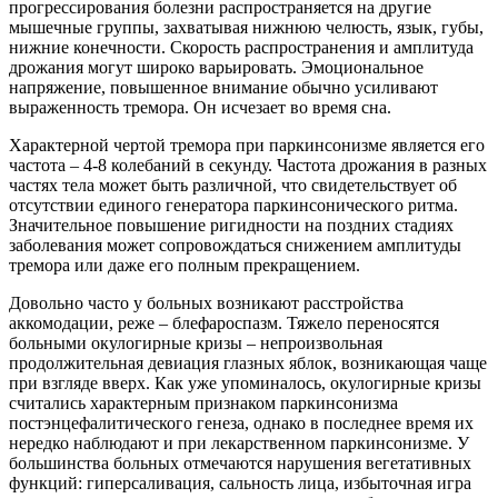
прогрессирования болезни распространяется на другие
мышечные группы, захватывая нижнюю челюсть, язык, губы,
нижние конечности. Скорость распространения и амплитуда
дрожания могут широко варьировать. Эмоциональное
напряжение, повышенное внимание обычно усиливают
выраженность тремора. Он исчезает во время сна.
Характерной чертой тремора при паркинсонизме является его
частота – 4-8 колебаний в секунду. Частота дрожания в разных
частях тела может быть различной, что свидетельствует об
отсутствии единого генератора паркинсонического ритма.
Значительное повышение ригидности на поздних стадиях
заболевания может сопровождаться снижением амплитуды
тремора или даже его полным прекращением.
Довольно часто у больных возникают расстройства
аккомодации, реже – блефароспазм. Тяжело переносятся
больными окулогирные кризы – непроизвольная
продолжительная девиация глазных яблок, возникающая чаще
при взгляде вверх. Как уже упоминалось, окулогирные кризы
считались характерным признаком паркинсонизма
постэнцефалитического генеза, однако в последнее время их
нередко наблюдают и при лекарственном паркинсонизме. У
большинства больных отмечаются нарушения вегетативных
функций: гиперсаливация, сальность лица, избыточная игра