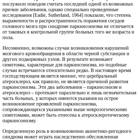
послужило поводом считать последний одной из возможных
причин заболевания, однако специально проведенные
исследования [Eadie, Sutherland, 1964] показали, что степень
выраженности и распространенность поражения сосудов
головного мозга при синдроме паркинсонизма не отличается
от таковых в контрольной группе больных того же возраста и
пола.
Несомненно, возможны случаи возникновения нарушений
мозгового кровообращения в области черной субстанции и
других подкорковых узлов. В результате возникают
симптомы, характерные для паркинсонизма, но подобные
случаи встречаются относительно редко. В настоящее время
господствующим является мнение, что церебральный
атеросклероз, как правило, не является причиной развития
паркинсонизма. Эти два заболевания – паркинсонизм и
атеросклероз – протекают параллельно и лишь незначительная
часть больных, у которых имеются указания на острое
возникновение проявлений паркинсонизма,
сопровождающихся указанными выше неврологическими
симптомами, может быть отнесена к атеросклеротическому
паркинсонизму.
Определенную роль в возникновении акинетико-ригидного
синдрома может играть наследственно обусловленная