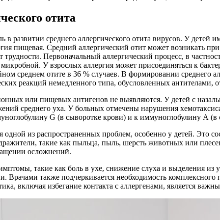
ического отита
ль в развитии среднего аллергического отита вирусов. У детей
ергия пищевая. Средний аллергический отит может возникать пр
 трудности. Первоначальный аллергический процесс, в частност
микробной. У взрослых аллергия может присоединяться к бакт
ом среднем отите в 36 % случаев. В формировании среднего ал
еских реакций немедленного типа, обусловленных антителами, 
онных или пищевых антигенов не выявляются. У детей с назаль
жений среднего уха. У больных отмечены нарушения хемотакси
ноглобулину G (в сыворотке крови) и к иммуноглобулину А (в о
я одной из распространенных проблем, особенно у детей. Это сос
дражители, такие как пыльца, пыль, шерсть животных или плесе
ращении осложнений.
птомы, такие как боль в ухе, снижение слуха и выделения из 
ии. Врачами также подчеркивается необходимость комплексного 
ика, включая избегание контакта с аллергенами, является важн