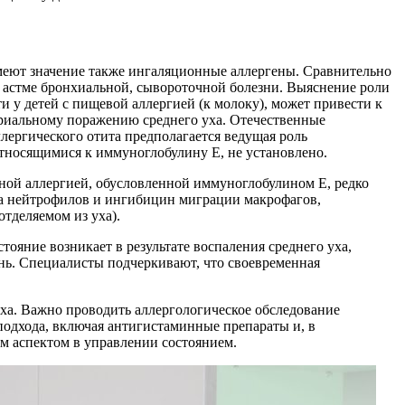
 имеют значение также ингаляционные аллергены. Сравнительно
и астме бронхиальной, сывороточной болезни. Выяснение роли
и у детей с пищевой аллергией (к молоку), может привести к
ериальному поражению среднего уха. Отечественные
лергического отита предполагается ведущая роль
относящимися к иммуноглобулину Е, не установлено.
ной аллергией, обусловленной иммуноглобулином Е, редко
са нейтрофилов и ингибицин миграции макрофагов,
тделяемом из уха).
тояние возникает в результате воспаления среднего уха,
нь. Специалисты подчеркивают, что своевременная
уха. Важно проводить аллергологическое обследование
подхода, включая антигистаминные препараты и, в
ым аспектом в управлении состоянием.