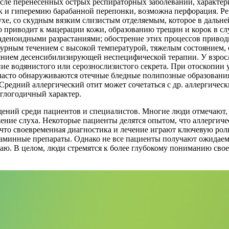
после перенесенных острых респираторных заболеваний, характе
к и гиперемию барабанной перепонки, возможна перфорация. Ре
ухе, со скудным вязким слизистым отделяемым, которое в дальн
о приводит к мацерации кожи, образованию трещин и корок в сл
 аденоидными разрастаниями; обострение этих процессов привод
бурным течением с высокой температурой, тяжелым состоянием,
янием десенсибилизирующей неспецифической терапии. У взросл
ние водянистого или серознослизистого секрета. При отоскопии
 часто обнаруживаются отечные бледные полипозные образовани
редний аллергический отит может сочетаться с др. аллергически
углогодичный характер.
ений среди пациентов и специалистов. Многие люди отмечают, 
ение слуха. Некоторые пациенты делятся опытом, что аллергиче
 что своевременная диагностика и лечение играют ключевую ро
стаминные препараты. Однако не все пациенты получают ожидаем
аю. В целом, люди стремятся к более глубокому пониманию сво