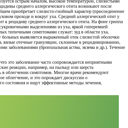
ризуется острым началом, высокой температурой, слизистыми
цидивы среднего аллергического отита возникают после
ейшем приобретает слизисто-гнойный характер (присоединение
уховом проходе и вокруг уха. Средний аллергический отит у
ит к рецидиву среднего аллергического отита. На фоне гриппа
 сукровичными выделениями из уха, яркой гиперемией
ых типичными симптомами служат: зуд в области уха,
 у больных выявляется выраженный отек слизистой оболочки
я, вялые отечные грануляции, склонные к рецидивированию,
ми заболеваниями (бронхиальная астма, экзема и др.). Течение
что это заболевание часто сопровождается неприятными
ские реакции, например, на пыльцу или шерсть
ль в облегчении симптомов. Многие врачи рекомендуют
ое облегчение, и это порождает дискуссии о
его состояния и ищут эффективные методы лечения,