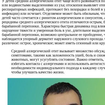
У детей средний аллергический отит чаще всего развивается 
или водянистыми выделениями из уха; отоскопия выявляет оте
респираторных инфекций, протекают без лихорадки и болей в 
инфекции) или исчезает. Отделяемое может быть обильным, чт
детей часто сочетается с ринитом аллергическим и синуситом,
рецидивы среднего аллергического отита отличаются острым, 
барабанной перепонки. Характерна быстрая динамика под вли
ощущение тяжести и умеренная боль в ухе, длительное выделе
барабанной перепонки, возможно центральное ее прободение,
наблюдается упорный дерматит наружного слухового прохода. С
различное: острое, хроническое; может иметь сезонный или кр
Средний аллергический отит вызывает множество обсужд
симптомами, такими как заложенность ушей, боль и сниж
животных, могут усугублять состояние. Важно отметить,
избегать контакта с аллергенами и использовать антиги
необходимости индивидуального подхода к каждому случ
чтобы улучшить качество жизни.