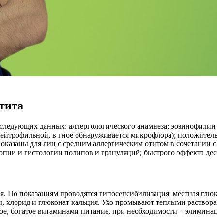
отита
 следующих данных: аллергологического анамнеза; эозинофилии 
нейтрофильной, в гное обнаруживается микрофлора); положител
казаны для лиц с средним аллергическим отитом в сочетании с
скопии и гистологии полипов и грануляций; быстрого эффекта д
я. По показаниям проводятся гипосенсибилизация, местная глюк
, хлорид и глюконат кальция. Ухо промывают теплыми раствора
ное, богатое витаминами питание, при необходимости – элимина