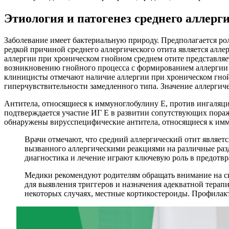
Этиология и патогенез среднего аллерг
Заболевание имеет бактериальную природу. Предполагается ро
редкой причиной среднего аллергического отита является алл
аллергии при хроническом гнойном среднем отите представляет
возникновению гнойного процесса с формированием аллергии 
клиницисты отмечают наличие аллергии при хроническом гнойн
гиперчувствительности замедленного типа. Значение аллергич
Антитела, относящиеся к иммуноглобулину Е, против ингаляци
подтверждается участие ИГ Е в развитии сопутствующих пора
обнаружены вирусспецифические антитела, относящиеся к имму
Врачи отмечают, что средний аллергический отит являетс
вызванного аллергическими реакциями на различные раз
диагностика и лечение играют ключевую роль в предотв
Медики рекомендуют родителям обращать внимание на сим
для выявления триггеров и назначения адекватной терап
некоторых случаях, местные кортикостероиды. Профилакт