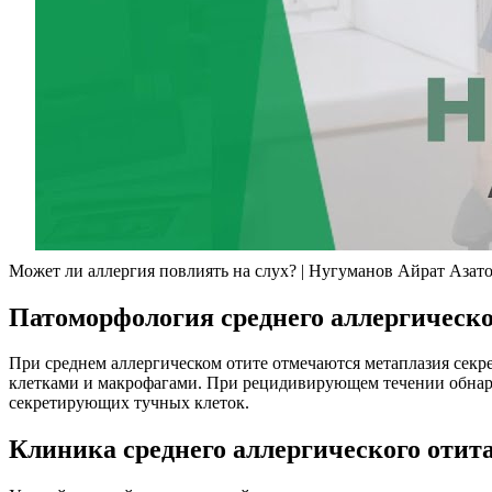
Может ли аллергия повлиять на слух? | Нугуманов Айрат Азат
Патоморфология среднего аллергическо
При среднем аллергическом отите отмечаются метаплазия секр
клетками и макрофагами. При рецидивирующем течении обнару
секретирующих тучных клеток.
Клиника среднего аллергического отит