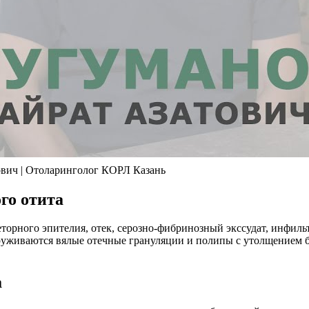
ович | Отоларинголог КОРЛ Казань
го отита
еторного эпителия, отек, серозно-фибринозный экссудат, инфи
живаются вялые отечные грануляции и полипы с утолщением ба
а