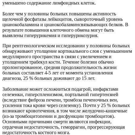
уменьшено содержание лимфоидных клеток.
Более чем у половины больных повышены активность
щелочной фосфатазы лейкоцитов, сывороточный уровень
цианокобаламина и цианокобаламинсвязывающих белков. В
результате повышения клеточного обмена могут быть
выявлены гиперурикемия и гиперурикозурия.
При рентгенологическом исследовании у половины больных
обнаруживают утолщение кортикального слоя с уменьшением
медуллярного пространства в связи с увеличением и
утолщением трабекул кости. Течение болезни обычно
пролонгированное, средняя продолжительность жизни
больных составляет 4-5 лет от момента установления
диагноза, 25 % больных доживают до 15 лет.
Заболевание может осложниться подагрой, инфарктами
селезенки, гиперспленизмом, портальной гипертензией
(вследствие фиброза печени, тромбоза печеночных вен,
усиления тока крови через селезенку). Почти у 25 % больных
возникают кровотечения, в том числе желудочно-кишечные
(из-за тромбоцитопении и дисфункции тромбоцитов).
Основными причинами смерти являются инфекции,
сердечная недостаточность, геморрагии, прогрессирующая
недостаточность костного мозга.