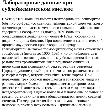
Лабораторные данные при
сублейкемическом миелозе
Почти у 50 % больных имеется нейтрофильный лейкоцитоз
(обычно 30•109/л) со сдвигом лейкоцитарной формулы влево
до миелоцитов, часто отмечается и повышение абсолютного
содержания базофилов. Однако у 20 % больных
обнаруживают лейкопению (менее 4•109/л), особенно на
поздних стадиях болезни. При вовлечении в патологический
процесс двух ростков кроветворения (наряду с
гранулоцитарным также тромбоцитарного) может отмечаться
тромбоцитоз (иногда до 1000- 109/л), но он наблюдается в
начале заболевания, в дальнейшем у большинства больных
развивается тромбоцитопения в результате снижения
продукции или повышенной секвестрации в селезенке.
Циркулирующие тромбоциты значительно различаются по
размеру и форме, встречаются гигантские формы. При
поражении трех ростков нарушается и эритропоэз, чаще на
ранних стадиях болезни, что проявляется эритроцитозом
(вместе с лейкоцитозом и тромбоцитозом создается картина
псевдоэритремии). Однако более чем у половины больных во
время постановки диагноза обнаруживается анемия средней
степени. По мере развития болезни анемия возникает
неизбежно почти у всех больных. Причинами анемии