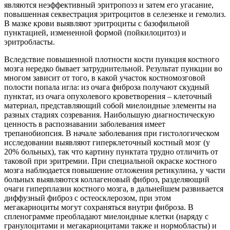
являются неэффективный эритропоэз и затем его угасание,
повышенная секвестрация эритроцитов в селезенке и гемолиз.
В мазке крови выявляют эритроциты с базофильной
пунктацией, измененной формой (пойкилоцитоз) и
эритробласты.
Вследствие повышенной плотности кости пункция костного
мозга нередко бывает затруднительной. Результат пункции во
многом зависит от того, в какой участок костномозговой
полости попала игла: из очага фиброза получают скудный
пунктат, из очага опухолевого кроветворения – клеточный
материал, представляющий собой миелоидные элементы на
разных стадиях созревания. Наибольшую диагностическую
ценность в распознавании заболевания имеет
трепанобиопсия. В начале заболевания при гистологическом
исследовании выявляют гиперклеточный костный мозг (у
20% больных), так что картину пунктата трудно отличить от
таковой при эритремии. При специальной окраске костного
мозга наблюдается повышение отложения ретикулина, у части
больных выявляются коллагеновый фиброз, разделяющий
очаги гиперплазии костного мозга, в дальнейшем развивается
диффузный фиброз с остеосклерозом, при этом
мегакариоциты могут сохраняться внутри фиброза. В
спленограмме преобладают миелоидные клетки (наряду с
гранулоцитами и мегакариоцитами также и нормобласты) и