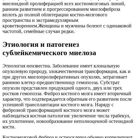
миелоидной пролиферацией всех костномозговых линий,
ранним развитием и прогрессированием миелофиброза
вплоть до полной облитерации костно-мозгового
пространства и экстрамедуллярным
кроветворением.Женщины и мужчины болеют с одинаковой
частотой, семейные случаи редки.
Этиология и патогенез
сублейкемического миелоза
Этиология неизвестна. Заболевание имеет клональную
опухолевую природу, злокачественная трансформация, как и
при других миелопролиферативных опухолях, затрагивает
раннюю клетку-предшественницу гемопоэза. Субстрат
опухоли представлен продукцией одного, двух или трех
ростков гемопоэза. Фиброз костного мозга имеет вторичный
характер, что подтверждается обратным его развитием после
успешной трансплантации костного мозга. Наряду с
фиброзной трансформацией костного мозга может
наблюдаться костная патология: увеличение числа трабекул,
их уплотнение, новообразование неполноценной остеоидной
кости.
Костномозговой фиброз и остеосклероз обычно коррелируют