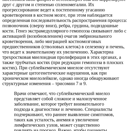
друг с другом и степенью спленомегалии. Их
прогрессирование ведет к постепенному угасанию
кроветворения в костном мозге, при этом наблюдается
определенная последовательность распространения процесса:
позвоночник (сверху вниз), ребра, грудина, подвздошные
кости. Генез экстрамедуллярного гемопоэза связывают либо с
активацией (возобновлением) очагов эмбрионального
кроветворения, либо миграцией костномозговых
предшественников (стволовых клеток) в селезенку и печень,
что ведет к значительному их увеличению. Характерна
трехростковая миелоидная пролиферация в этих органах, а
также трубчатых костях (при редукции гемопоэза в плоских
костях). При сублейкемическом миелозе отсутствуют
характерные цитогенетические нарушения, как при
хроническом миелолейкозе, однако иногда обнаруживают
структурные изменения – трисомии 7 и 9.
Врачи отмечают, что сублейкемический миелоз
представляет собой сложное и малоизученное
заболевание, которое требует внимательного
подхода к диагностике и лечению. Специалисты
подчеркивают, что раннее выявление симптомов,
таких как усталость, анемия и увеличение
лимфатических узлов, может существенно
повлиять на прогноз. Важно, чтобы пациенты