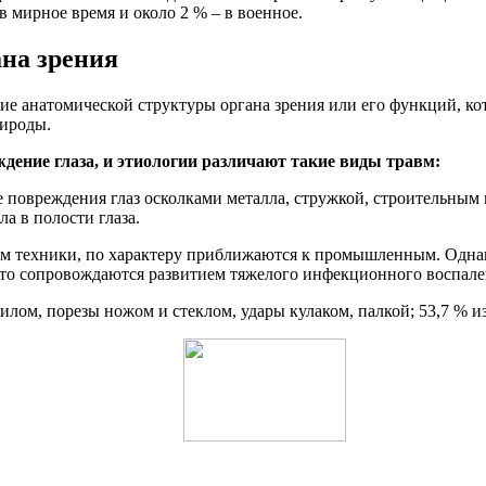
в мирное время и около 2 % – в военное.
на зрения
ние анатомической структуры органа зрения или его функций, ко
рироды.
ждение глаза, и этиологии различают такие виды травм:
 повреждения глаз осколками металла, стружкой, строительным 
а в полости глаза.
ем техники, по характеру приближаются к промышленным. Однак
то сопровождаются развитием тяжелого инфекционного воспален
илом, порезы ножом и стеклом, удары кулаком, палкой; 53,7 % 