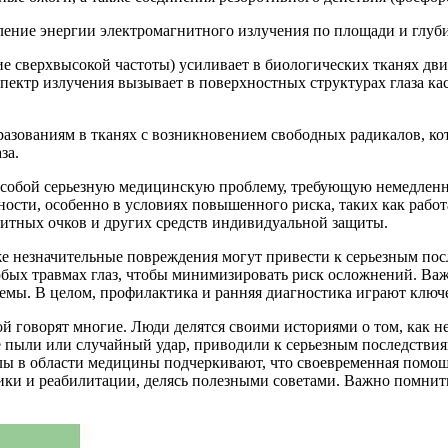
деление энергии электромагнитного излучения по площади и глу
 сверхвысокой частоты) усиливает в биологических тканях движ
пектр излучения вызывает в поверхностных структурах глаза к
азованиям в тканях с возникновением свободных радикалов, ко
за.
т собой серьезную медицинскую проблему, требующую немедлен
ости, особенно в условиях повышенного риска, таких как работ
итных очков и других средств индивидуальной защиты.
же незначительные повреждения могут привести к серьезным пос
ых травмах глаз, чтобы минимизировать риск осложнений. Важ
мы. В целом, профилактика и ранняя диагностика играют ключе
рой говорят многие. Люди делятся своими историями о том, как
е пыли или случайный удар, приводили к серьезным последствия
лы в области медицины подчеркивают, что своевременная помощь 
и и реабилитации, делясь полезными советами. Важно помнить, 