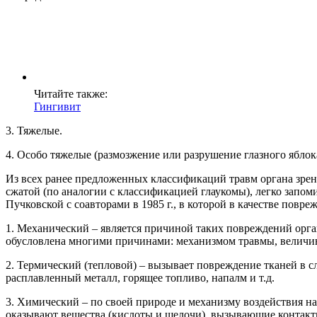
Читайте также:
Гингивит
3. Тяжелые.
4. Особо тяжелые (размозжение или разрушение глазного яблок
Из всех ранее предложенных классификаций травм органа зрен
сжатой (по аналогии с классификацией глаукомы), легко запо
Пучковской с соавторами в 1985 г., в которой в качестве пов
1. Механический – является причиной таких повреждений орга
обусловлена многими причинами: механизмом травмы, величино
2. Термический (тепловой) – вызывает повреждение тканей в с
расплавленный металл, горящее топливо, напалм и т.д.
3. Химический – по своей природе и механизму воздействия на
оказывают вещества (кислоты и щелочи), вызывающие контактн