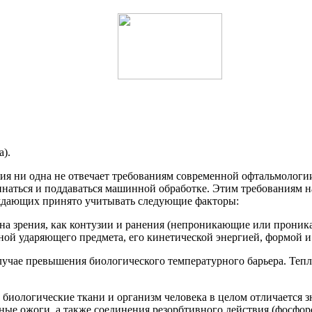
а).
ия ни одна не отвечает требованиям современной офтальмологи
минаться и поддаваться машинной обработке. Этим требованиям 
реждающих принято учитывать следующие факторы:
на зрения, как контузии и ранения (непроникающие или проник
й ударяющего предмета, его кинетической энергией, формой и т
лучае превышения биологического температурного барьера. Тепло
 биологические ткани и организм человека в целом отличается 
ые ожоги, а также соединения резорбтивного действия (фосфор