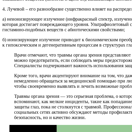
4. Лучевой – его разнообразие существенно влияет на распре
а) неионизирующее излучение (инфракрасный спектр, излучение
которая достигает повреждающего уровня. Ультрафиолетовый с
гистамино-подобных веществ с абиотическими свойствами;
б) ионизирующее излучение приводит к биохимическим преобр
к гипоксическим и дегенеративным процессам в структурах гла
Врачи отмечают, что травмы органа зрения представляю
можно предотвратить, если соблюдать меры предосторожн
Специалисты подчеркивают важность использования защ
Кроме того, врачи акцентируют внимание на том, что да
немедленно обращаться за медицинской помощью при люб
чтобы своевременно выявлять и лечить возможные пробле
Травмы органа зрения — это серьезная проблема, о кото
вспоминают, как мелкие инциденты, такие как попадани
защиты глаз, пока не столкнутся с травмой. Профессиона
социальных сетях активно обсуждают методы профилактик
безопасность, но и качество жизни.