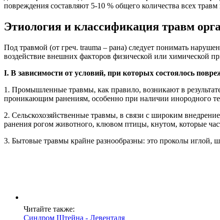
повреждения составляют 5-10 % общего количества всех травм 
Этиология и классификация травм орга
Под травмой (от греч. trauma – рана) следует понимать наруше
воздействие внешних факторов физической или химической п
I. В зависимости от условий, при которых состоялось повре
1. Промышленные травмы, как правило, возникают в результате
проникающим ранениям, особенно при наличии инородного тел
2. Сельскохозяйственные травмы, в связи с широким внедрени
ранения рогом животного, клювом птицы, кнутом, которые час
3. Бытовые травмы крайне разнообразны: это проколы иглой, ш
Читайте также:
Синдром Штейна - Левенталя