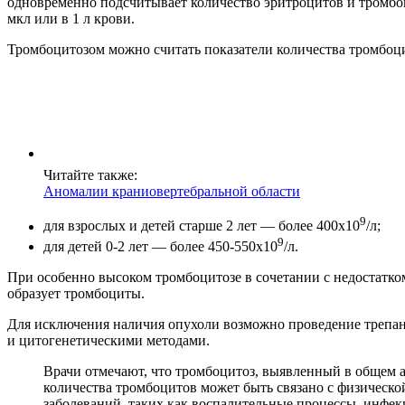
одновременно подсчитывает количество эритроцитов и тромбоци
мкл или в 1 л крови.
Тромбоцитозом можно считать показатели количества тромбо
Читайте также:
Аномалии краниовертебральной области
9
для взрослых и детей старше 2 лет — более 400х10
/л;
9
для детей 0-2 лет — более 450-550х10
/л.
При особенно высоком тромбоцитозе в сочетании с недостатком
образует тромбоциты.
Для исключения наличия опухоли возможно проведение трепан
и цитогенетическими методами.
Врачи отмечают, что тромбоцитоз, выявленный в общем а
количества тромбоцитов может быть связано с физическо
заболеваний, таких как воспалительные процессы, инфе