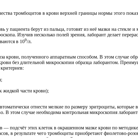
тва тромбоцитов в крови верхней границы нормы этого показат
вь у пациента берут из пальца, готовят из неё мазки на стекле 
оскопа. Изучив несколько полей зрения, лаборант делает перерас
9
ваются в 10
/л.
иза крови, полученного аппаратным способом. В этом случае обр
крови без длительной микроскопии образца лаборантом. Преим
 критериев:
л;
 жидкой части крови);
 автоматически отнести мелкие по размеру эритроциты, которые
. В этом случае необходима контрольная микроскопия лаборанто
 — подсчёт этих клеток в окрашенном мазке крови по методике 
асов, в результате чего тромбоциты приобретают фиолетово-ро