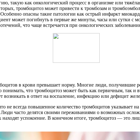
ию, такую как онкологический процесс в организме или тяжёлая
вторых, тромбоцитоз может привести к тромбозам и тромбоэмбол
 Особенно опасны такие патологии как острый инфаркт миокард
иент может погибнуть в первые же минуты, часы или сутки с м
отечений, что чаще встречается при онкологических заболевани
мбоцитов в крови превышает норму. Многие люди, получившие 
о понимать, что тромбоцитоз может быть как первичным, так и 
т возникать в ответ на воспаление, инфекцию или дефицит желе
что не всегда повышенное количество тромбоцитов указывает н
 Люди часто делятся своими переживаниями о возможных осложн
 находят успокоение. В конечном итоге, тромбоцитоз — это лишь