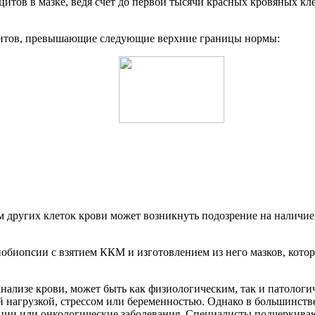
тов в мазке, ведя счёт до первой тысячи красных кровяных клет
цитов, превышающие следующие верхние границы нормы:
 других клеток крови может возникнуть подозрение на наличие 
обиопсии с взятием ККМ и изготовлением из него мазков, кот
нализе крови, может быть как физиологическим, так и патологи
й нагрузкой, стрессом или беременностью. Однако в большинств
кции или онкологические заболевания. Специалисты подчеркиваю