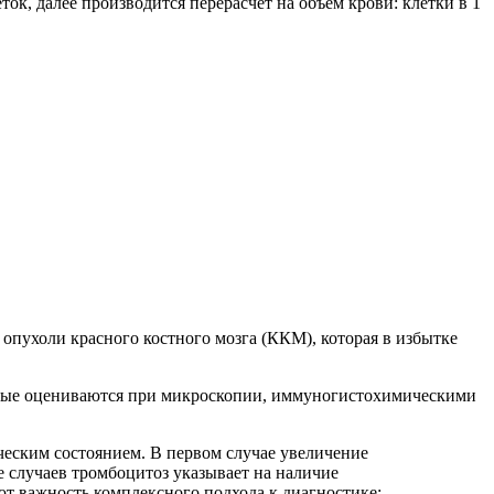
ок, далее производится перерасчёт на объём крови: клетки в 1
опухоли красного костного мозга (ККМ), которая в избытке
орые оцениваются при микроскопии, иммуногистохимическими
ческим состоянием. В первом случае увеличение
е случаев тромбоцитоз указывает на наличие
т важность комплексного подхода к диагностике: