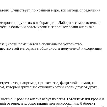
еля. Существует, по крайней мере, три метода определения
и микроскопируют их в лаборатории. Лаборант самостоятельно
чёт на больший объем крови и заполняет бланк анализа в
азец крови помещается в специальное устройство,
ущество этой методики в обширности получаемой информации,
 встречаются, например, при железодефицитной анемии, к
м, который зрительно отличит клетки крови друг от друга.
Фонио. Кровь на анализ берут из вены. Готовят мазки крови и
зовый оттенок и хорошо видны при микроскопии. Лаборант