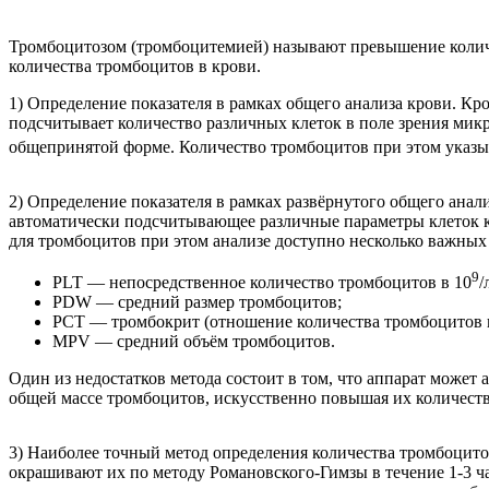
Тромбоцитозом (тромбоцитемией) называют превышение количес
количества тромбоцитов в крови.
1) Определение показателя в рамках общего анализа крови. Кро
подсчитывает количество различных клеток в поле зрения микр
общепринятой форме. Количество тромбоцитов при этом указы
2) Определение показателя в рамках развёрнутого общего анал
автоматически подсчитывающее различные параметры клеток 
для тромбоцитов при этом анализе доступно несколько важных
9
PLT — непосредственное количество тромбоцитов в 10
/
PDW — средний размер тромбоцитов;
PCT — тромбокрит (отношение количества тромбоцитов к
MPV — средний объём тромбоцитов.
Один из недостатков метода состоит в том, что аппарат может
общей массе тромбоцитов, искусственно повышая их количество
3) Наиболее точный метод определения количества тромбоцитов
окрашивают их по методу Романовского-Гимзы в течение 1-3 ч