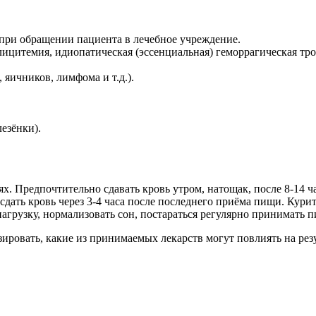
 при обращении пациента в лечебное учреждение.
цитемия, идиопатическая (эссенциальная) геморрагическая тр
 яичников, лимфома и т.д.).
езёнки).
х. Предпочтительно сдавать кровь утром, натощак, после 8-14 ча
сдать кровь через 3-4 часа после последнего приёма пищи. Курит
грузку, нормализовать сон, постараться регулярно принимать п
зировать, какие из принимаемых лекарств могут повлиять на рез