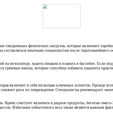
ние ежедневных физических нагрузок, которые включают аэроб
а составляться опытным специалистом после тщательнейшего ос
ой на велосипеде, ходить пешком и плавать в бассейне. Если не
я грязевые ванны, которые способны избавить пациента практи
орая включает в себя несколько ключевых аспектов. Прежде всег
о снижает риск их повреждения. Специалисты рекомендуют зан
ль. Врачи советуют включать в рацион продукты, богатые омег
ссов. Избегание избыточного веса также является важным фак