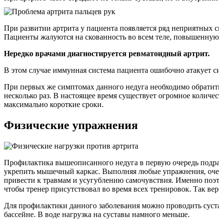
При развитии артрита у пациента появляется ряд неприятных си
Пациенты жалуются на скованность во всем теле, повышенную 
Нередко врачами диагностируется ревматоидный артрит.
В этом случае иммунная система пациента ошибочно атакует си
При первых же симптомах данного недуга необходимо обратитьс
несколько раз. В настоящее время существует огромное количе
максимально короткие сроки.
Физические упражнения
Профилактика вышеописанного недуга в первую очередь подра
укрепить мышечный каркас. Выполняя любые упражнения, очен
привести к травмам и усугублению самочувствия. Именно поэ
чтобы тренер присутствовал во время всех тренировок. Так ве
Для профилактики данного заболевания можно проводить суста
бассейне. В воде нагрузка на суставы намного меньше.