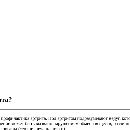
ита?
 профилактика артрита. Под артритом подразумевают недуг, кот
аление может быть вызвано нарушением обмена веществ, разли
 органы (сердце, печень, почки).