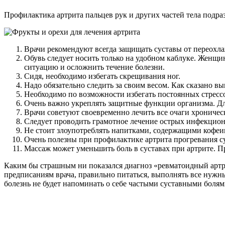
Профилактика артрита пальцев рук и других частей тела подр
Врачи рекомендуют всегда защищать суставы от переохлаж
Обувь следует носить только на удобном каблуке. Женщин
ситуацию и осложнить течение болезни.
Сидя, необходимо избегать скрещивания ног.
Надо обязательно следить за своим весом. Как сказано в
Необходимо по возможности избегать постоянных стрессо
Очень важно укреплять защитные функции организма. Дл
Врачи советуют своевременно лечить все очаги хрониче
Следует проводить грамотное лечение острых инфекцион
Не стоит злоупотреблять напитками, содержащими кофеи
Очень полезны при профилактике артрита прогревания с
Массаж может уменьшить боль в суставах при артрите. 
Каким бы страшным ни показался диагноз «ревматоидный артрит
предписаниям врача, правильно питаться, выполнять все нужн
болезнь не будет напоминать о себе частыми суставными болям