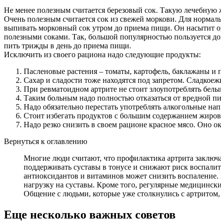
Не менее полезным считается березовый сок. Такую лечебную 
Очень полезным считается сок из свежей моркови. Для нормаль
выпивать морковный сок утром до приема пищи. Он насытит 
полезными соками. Так, большой популярностью пользуется до
пить трижды в день до приема пищи.
Исключить из своего рациона надо следующие продукты:
Пасленовые растения – томаты, картофель, баклажаны и 
Сахар и сладости тоже находятся под запретом. Сладкоеж
При ревматоидном артрите не стоит злоупотреблять бел
Таким больным надо полностью отказаться от вредной пи
Надо обязательно перестать употреблять алкогольные нап
Стоит избегать продуктов с большим содержанием жиров
Надо резко снизить в своем рационе красное мясо. Оно о
Вернуться к оглавлению
Многие люди считают, что профилактика артрита заключае
поддерживать суставы в тонусе и снижают риск воспалит
антиоксидантов и витаминов может снизить воспаление. 
нагрузку на суставы. Кроме того, регулярные медицинск
Общение с людьми, которые уже столкнулись с артритом,
Еще несколько важных советов