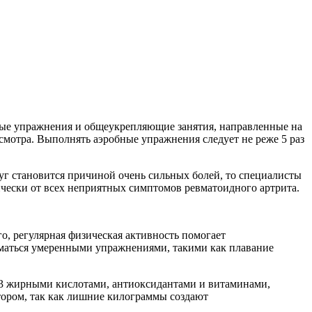
ные упражнения и общеукрепляющие занятия, направленные на
мотра. Выполнять аэробные упражнения следует не реже 5 раз
дуг становится причиной очень сильных болей, то специалисты
чески от всех неприятных симптомов ревматоидного артрита.
о, регулярная физическая активность помогает
иматься умеренными упражнениями, такими как плавание
а-3 жирными кислотами, антиоксидантами и витаминами,
тором, так как лишние килограммы создают