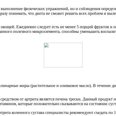
 выполнение физических упражнений, но и соблюдения определен
азу понимать, что диета не сможет решить всех проблем и выле
 и овощей. Ежедневно следует есть не менее 5 порций фруктов и
данного полезного микроэлемента, способны уменьшить воспали
инарные жиры (растительное и оливковое масло). В течение дня
едством от артрита является печень трески. Данный продукт н
таминов, которые положительно сказываются на состоянии суст
ртрита коленного сустава специалисты рекомендуют съедать по 1