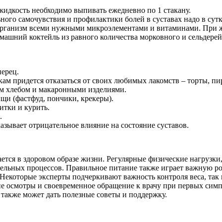
жидкость необходимо выпивать ежедневно по 1 стакану.
ного самочувствия и профилактики болей в суставах надо в сут
организм всеми нужными микроэлементами и витаминами. При ж
машний коктейль из равного количества морковного и сельдере
перец.
кам придется отказаться от своих любимых лакомств – торты, п
ым хлебом и макаронными изделиями.
щи (фастфуд, пончики, крекеры).
итки и курить.
.
казывает отрицательное влияние на состояние суставов.
тся в здоровом образе жизни. Регулярные физические нагрузки,
ельных процессов. Правильное питание также играет важную ро
Некоторые эксперты подчеркивают важность контроля веса, так 
ие осмотры и своевременное обращение к врачу при первых симп
 также может дать полезные советы и поддержку.