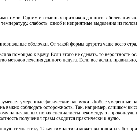
мптомов. Одним из главных признаков данного заболевания являе
температуру, слабость, озноб и неприятные выделения из полов
новиальные оболочки. От такой формы артрита чаще всего страд
я за помощью к врачу. Если этого не сделать, то вероятность о
ство методов лечения данного недуга. Если все делать правильно
зумевает умеренные физические нагрузки. Любые умеренные на
ь важно соблюдать осторожность. Так, например, слишком выс
тому на начальных порах специалисты рекомендуют проконсульт
роятность получения травм сводится практически к нулю.
вную гимнастику. Такая гимнастика может выполняться без при