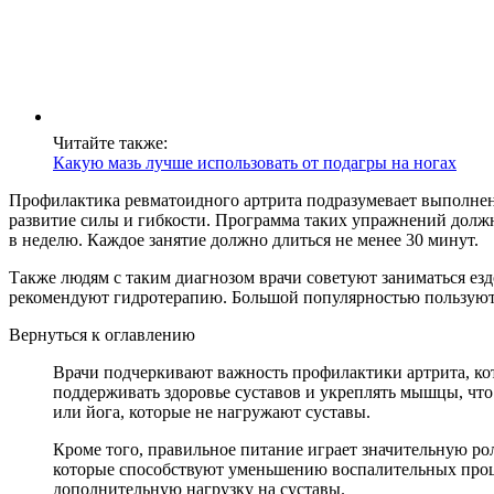
Читайте также:
Какую мазь лучше использовать от подагры на ногах
Профилактика ревматоидного артрита подразумевает выполне
развитие силы и гибкости. Программа таких упражнений должн
в неделю. Каждое занятие должно длиться не менее 30 минут.
Также людям с таким диагнозом врачи советуют заниматься езд
рекомендуют гидротерапию. Большой популярностью пользуютс
Вернуться к оглавлению
Врачи подчеркивают важность профилактики артрита, кот
поддерживать здоровье суставов и укреплять мышцы, чт
или йога, которые не нагружают суставы.
Кроме того, правильное питание играет значительную ро
которые способствуют уменьшению воспалительных проце
дополнительную нагрузку на суставы.