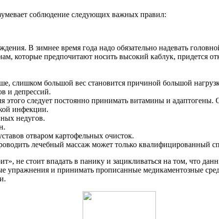
азумевает соблюдение следующих важных правил:
дения. В зимнее время года надо обязательно надевать головно
ам, которые предпочитают носить высокий каблук, придется отк
ыше, слишком большой вес становится причиной большой нагрузк
в и депрессий.
я этого следует постоянно принимать витамины и адаптогены. 
ской инфекции.
ных недугов.
н.
уставов отваром картофельных очисток.
Проводить лечебный массаж может только квалифицированный сп
», не стоит впадать в панику и зацикливаться на том, что данн
ые упражнения и принимать прописанные медикаментозные средс
и.