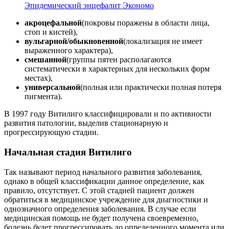
Эпидемический энцефалит Экономо
акроцефальной
(покровы поражены в области лица,
стоп и кистей),
вульгарной/обыкновенной
(локализация не имеет
выраженного характера),
смешанной
(группы пятен располагаются
систематически в характерных для нескольких форм
местах),
универсальной
(полная или практически полная потеря
пигмента).
В 1997 году Витилиго классифицировали и по активности
развития патологии, выделив стационарную и
прогрессирующую стадии.
Начальная стадия Витилиго
Так называют период начального развития заболевания,
однако в общей классификации данное определение, как
правило, отсутствует. С этой стадией пациент должен
обратиться в медицинское учреждение для диагностики и
однозначного определения заболевания. В случае если
медицинская помощь не будет получена своевременно,
болезнь будет прогрессировать до определенного момента или