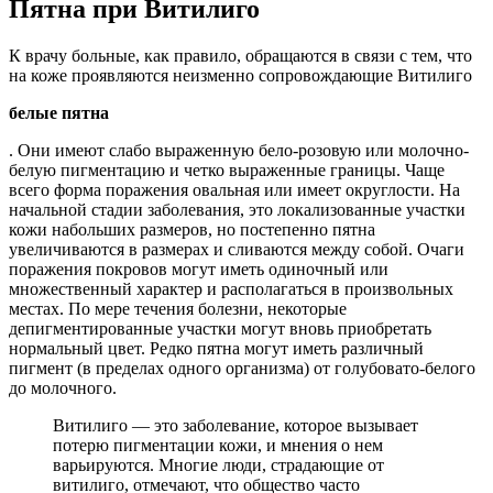
Пятна при Витилиго
К врачу больные, как правило, обращаются в связи с тем, что
на коже проявляются неизменно сопровождающие Витилиго
белые пятна
. Они имеют слабо выраженную бело-розовую или молочно-
белую пигментацию и четко выраженные границы. Чаще
всего форма поражения овальная или имеет округлости. На
начальной стадии заболевания, это локализованные участки
кожи набольших размеров, но постепенно пятна
увеличиваются в размерах и сливаются между собой. Очаги
поражения покровов могут иметь одиночный или
множественный характер и располагаться в произвольных
местах. По мере течения болезни, некоторые
депигментированные участки могут вновь приобретать
нормальный цвет. Редко пятна могут иметь различный
пигмент (в пределах одного организма) от голубовато-белого
до молочного.
Витилиго — это заболевание, которое вызывает
потерю пигментации кожи, и мнения о нем
варьируются. Многие люди, страдающие от
витилиго, отмечают, что общество часто