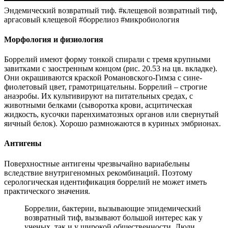
Эндемический возвратный тиф. #клещевой возвратный тиф,
аргасовый клещевой #боррелиоз #микробиология
Морфология и физиология
Боррелий имеют форму тонкой спирали с тремя крупными
завитками с заостренным концом (рис. 20.53 на цв. вкладке).
Они окрашиваются краской Романовского-Гимза с сине-
фиолетовый цвет, грамотрицательны. Боррелий – строгие
анаэробы. Их культивируют на питательных средах, с
животными белками (сыворотка крови, асцитическая
жидкость, кусочки паренхиматозных органов или свернутый
яичный белок). Хорошо размножаются в куриных эмбрионах.
Антигены
Поверхностные антигены чрезвычайно вариабельны
вследствие внутригеномных рекомбинаций. Поэтому
серологическая идентификация боррелий не может иметь
практического значения.
Боррелии, бактерии, вызывающие эпидемический
возвратный тиф, вызывают большой интерес как у
ученых, так и у широкой общественности. Люди