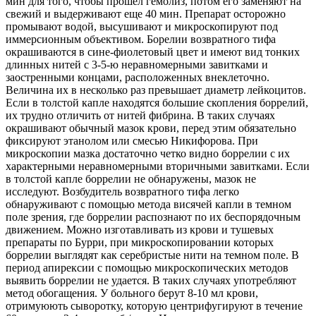
мин для того, чтобы прошел гемолиз, потом его заменяют на
свежий и выдерживают еще 40 мин. Препарат осторожно
промывают водой, высушивают и микроскопируют под
иммерсионным объективом. Борелии возвратного тифа
окрашиваются в сине-фиолетовый цвет и имеют вид тонких
длинных нитей с 3-5-ю неравномерными завитками и
заостренными концами, расположенных внеклеточно.
Величина их в несколько раз превышает диаметр лейкоцитов.
Если в толстой капле находятся большие скопления боррелий,
их трудно отличить от нитей фибрина. В таких случаях
окрашивают обычный мазок крови, перед этим обязательно
фиксируют этанолом или смесью Никифорова. При
микроскопии мазка достаточно четко видно боррелии с их
характерными неравномерными вторичными завитками. Если
в толстой капле боррелии не обнаружены, мазок не
исследуют. Возбудитель возвратного тифа легко
обнаруживают с помощью метода висячей капли в темном
поле зрения, где боррелии распознают по их беспорядочным
движением. Можно изготавливать из крови и тушевых
препараты по Бурри, при микроскопировании которых
боррелии выглядят как серебристые нити на темном поле. В
период апирексии с помощью микроскопических методов
выявить боррелии не удается. В таких случаях употребляют
метод обогащения. У больного берут 8-10 мл крови,
отримуюють сыворотку, которую центрифугируют в течение