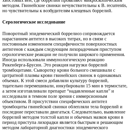
хвостовых вен, где боррелии проявляют микроскопическим
методом. Гвинейские свинки нечувствительны к В. recurrentis,
но чувствительны к возбудителям клещевых боррелий.
Серологическое исследование
Поворотный эпидемический боррелиоз сопровождается
нарастанием антител в высоких титрах, но в связи с
постоянным изменением специфичности поверхностных
антигенов с каждым следующим лихорадочным приступом
серологические реакции не получили широкого применения.
Иногда использовали иммунологическую реакцию
Рикенберга-Брусин. Это реакция нагрузки боррелий
тромбоцитами. Сыворотку крови больного смешивали с
цитратной плазмы крови гвинейских свинок в одинаковых
объемах. К этой смеси добавляли культуру боррелий,
тщательно перемешивали, инкубировали 15 мин в термостате,
а затем изготавливали препарат “надавленные капли” и
исследовали в темном поле зрения с иммерсионным
объективом. В присутствии специфических антител
тромбоциты гвинейской свинки облепляли тела боррелий и
последние переставали двигаться. Следовательно, выявление
боррелий методом толстой капли и обычных мазков крови в
период приступа лихорадки является быстрым и решающим
методом лабораторной диагностики эпидемического