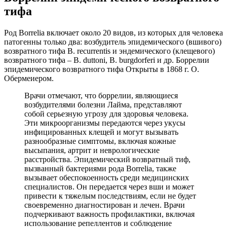
тифа
Род Borrelia включает около 20 видов, из которых для человека
патогенны только два: возбудитель эпидемического (вшивого)
возвратного тифа В. recurrentis и эндемического (клещевого)
возвратного тифа – В. duttoni, В. burgdorferi и др. Боррелии
эпидемического возвратного тифа Открыты в 1868 г. О.
Обермеиером.
Врачи отмечают, что боррелии, являющиеся
возбудителями болезни Лайма, представляют
собой серьезную угрозу для здоровья человека.
Эти микроорганизмы передаются через укусы
инфицированных клещей и могут вызывать
разнообразные симптомы, включая кожные
высыпания, артрит и неврологические
расстройства. Эпидемический возвратный тиф,
вызванный бактериями рода Borrelia, также
вызывает обеспокоенность среди медицинских
специалистов. Он передается через вши и может
привести к тяжелым последствиям, если не будет
своевременно диагностирован и лечен. Врачи
подчеркивают важность профилактики, включая
использование репеллентов и соблюдение