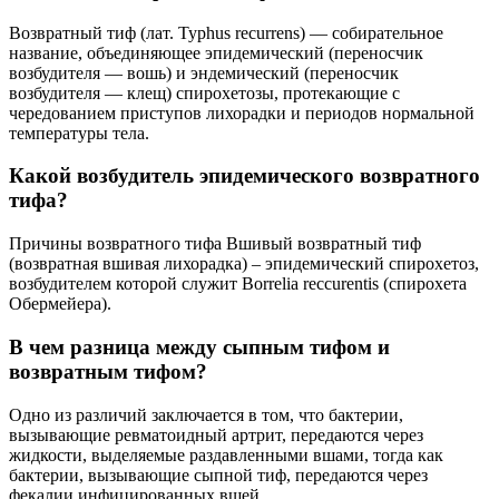
Возвратный тиф (лат. Typhus recurrens) — собирательное
название, объединяющее эпидемический (переносчик
возбудителя — вошь) и эндемический (переносчик
возбудителя — клещ) спирохетозы, протекающие с
чередованием приступов лихорадки и периодов нормальной
температуры тела.
Какой возбудитель эпидемического возвратного
тифа?
Причины возвратного тифа Вшивый возвратный тиф
(возвратная вшивая лихорадка) – эпидемический спирохетоз,
возбудителем которой служит Borrelia reccurentis (спирохета
Обермейера).
В чем разница между сыпным тифом и
возвратным тифом?
Одно из различий заключается в том, что бактерии,
вызывающие ревматоидный артрит, передаются через
жидкости, выделяемые раздавленными вшами, тогда как
бактерии, вызывающие сыпной тиф, передаются через
фекалии инфицированных вшей .