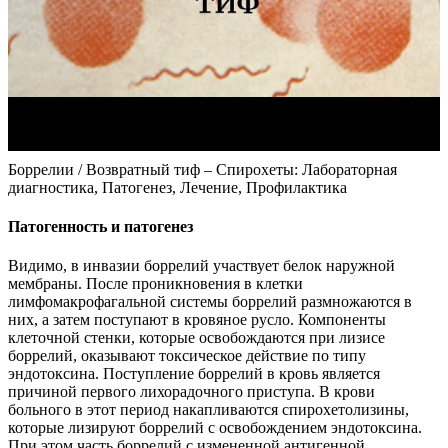
Боррелии / Возвратный тиф – Спирохеты: Лабораторная
диагностика, Патогенез, Лечение, Профилактика
Патогенность и патогенез
Видимо, в инвазии боррелий участвует белок наружной
мембраны. После проникновения в клетки
лимфомакрофагальной системы боррелий размножаются в
них, а затем поступают в кровяное русло. Компоненты
клеточной стенки, которые освобождаются при лизисе
боррелий, оказывают токсическое действие по типу
эндотоксина. Поступление боррелий в кровь является
причиной первого лихорадочного приступа. В крови
больного в этот период накапливаются спирохетолизины,
которые лизируют боррелий с освобождением эндотоксина.
При этом часть боррелий с измененной антигенной