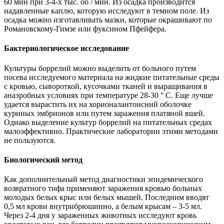
60 мин при 3-4-х тыс. об / мин. Из осадка производится
надавленные каплю, которую исследуют в темном поле. Из
осадка можно изготавливать мазки, которые окрашивают по
Романовскому-Гимзе или фуксином Пфейфера.
Бактериологическое исследование
Культуры боррелий можно выделить от больного путем
посева исследуемого материала на жидкие питательные среды
с кровью, сывороткой, кусочками тканей и выращивания в
анаэробных условиях при температуре 28-30 ° С. Еще лучше
удается вырастить их на хорионалантоисний оболочке
куриных эмбрионов или путем заражения платяной вшей.
Однако выделение культур боррелий на питательных средах
малоэффективно. Практические лаборатории этими методами
не пользуются.
Биологический метод
Как дополнительный метод диагностики эпидемического
возвратного тифа применяют заражения кровью больных
молодых белых крыс или белых мышей. Последним вводят
0,5 мл крови внутрибрюшинно, а белым крысам – 3-5 мл.
Через 2-4 дня у зараженных животных исследуют кровь