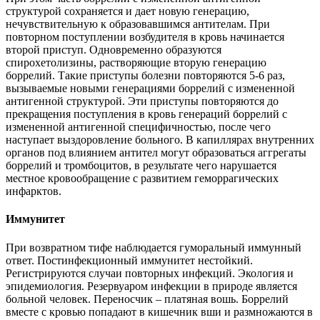
структурой сохраняется и дает новую генерацию,
нечувствительную к образовавшимся антителам. При
повторном поступлении возбудителя в кровь начинается
второй приступ. Одновременно образуются
спирохетолизины, растворяющие вторую генерацию
боррелий. Такие приступы болезни повторяются 5-6 раз,
вызываемые новыми генерациями боррелий с измененной
антигенной структурой. Эти приступы повторяются до
прекращения поступления в кровь генераций боррелий с
измененной антигенной специфичностью, после чего
наступает выздоровление больного. В капиллярах внутренних
органов под влиянием антител могут образоваться аггрегаты
боррелий и тромбоцитов, в результате чего нарушается
местное кровообращение с развитием геморрагических
инфарктов.
Иммунитет
При возвратном тифе наблюдается гуморальный иммунный
ответ. Постинфекционный иммунитет нестойкий.
Регистрируются случаи повторных инфекций. Экология и
эпидемиология. Резервуаром инфекции в природе является
больной человек. Переносчик – платяная вошь. Боррелий
вместе с кровью попадают в кишечник вши и размножаются в