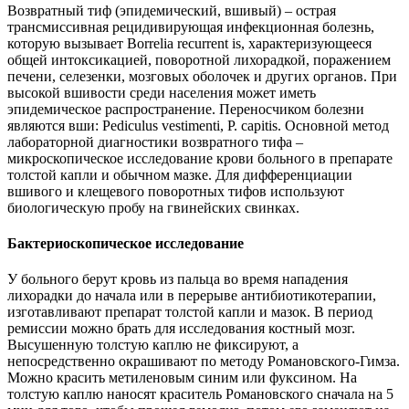
Возвратный тиф (эпидемический, вшивый) – острая
трансмиссивная рецидивирующая инфекционная болезнь,
которую вызывает Borrelia recurrent is, характеризующееся
общей интоксикацией, поворотной лихорадкой, поражением
печени, селезенки, мозговых оболочек и других органов. При
высокой вшивости среди населения может иметь
эпидемическое распространение. Переносчиком болезни
являются вши: Pediculus vestimenti, P. capitis. Основной метод
лабораторной диагностики возвратного тифа –
микроскопическое исследование крови больного в препарате
толстой капли и обычном мазке. Для дифференциации
вшивого и клещевого поворотных тифов используют
биологическую пробу на гвинейских свинках.
Бактериоскопическое исследование
У больного берут кровь из пальца во время нападения
лихорадки до начала или в перерыве антибиотикотерапии,
изготавливают препарат толстой капли и мазок. В период
ремиссии можно брать для исследования костный мозг.
Высушенную толстую каплю не фиксируют, а
непосредственно окрашивают по методу Романовского-Гимза.
Можно красить метиленовым синим или фуксином. На
толстую каплю наносят краситель Романовского сначала на 5