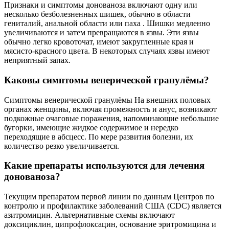
Признаки и симптомы донованоза включают одну или
несколько безболезненных шишек, обычно в области
гениталий, анальной области или паха . Шишки медленно
увеличиваются и затем превращаются в язвы. Эти язвы
обычно легко кровоточат, имеют закругленные края и
мясисто-красного цвета. В некоторых случаях язвы имеют
неприятный запах.
Каковы симптомы венерической гранулёмы?
Симптомы венерической гранулёмы На внешних половых
органах женщины, включая промежность и анус, возникают
подкожные очаговые поражения, напоминающие небольшие
бугорки, имеющие жидкое содержимое и нередко
переходящие в абсцесс. По мере развития болезни, их
количество резко увеличивается.
Какие препараты используются для лечения
донованоза?
Текущим препаратом первой линии по данным Центров по
контролю и профилактике заболеваний США (CDC) является
азитромицин. Альтернативные схемы включают
доксициклин, ципрофлоксацин, основание эритромицина и