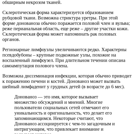
обширным некрозом тканей.
Склеротическая форма характеризуется образованием
рубцовой ткани. Возможна стриктура уретры. При этой
форме донованоза обычно поражается половой член и вульва;
реже перианальная область, еще реже – другие участки кожи.
Склеротическая форма может напоминать рак половых
органов.
Регионарные лимфоузлы увеличиваются редко. Характерны
псевдобубоны – крупные подкожные узлы, похожие на
воспаленный лимфоузел. При длительном течении описана
самоампутация полового члена.
Возможна днссеминацня инфекции, которая обычно приводит
к поражению печени и костей. Донованоз может вызвать
шейный лимфаденит у грудных детей (в возрасте до 6 мес).
Донованоз — это имя, которое вызывает
множество обсуждений и мнений. Многие
пользователи социальных сетей отмечают его
уникальность и оригинальность, что делает его
запоминающимся. Некоторые считают, что
Донованоз ассоциируется с чем-то загадочным и
интригующим, что привлекает внимание и