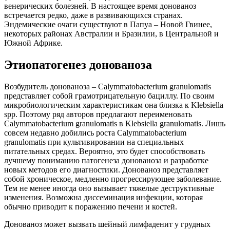
венерических болезней. В настоящее время донованоз
встречается редко, даже в развивающихся странах.
Эндемические очаги существуют в Папуа – Новой Гвинее,
некоторых районах Австралии и Бразилии, в Центральной и
Южной Африке.
Этиопатогенез донованоза
Возбудитель донованоза – Calymmatobacterium granulomatis
представляет собой грамотрицательную бациллу. По своим
микробиологическим характеристикам она близка к Klebsiella
spp. Поэтому ряд авторов предлагают переименовать
Calymmatobacterium granulomatis в Klebsiella granulomatis. Лишь
совсем недавно добились роста Calymmatobacterium
granulomatis при культивировании на специальных
питательных средах. Вероятно, это будет способствовать
лучшему пониманию патогенеза донованоза и разработке
новых методов его диагностики. Донованоз представляет
собой хроническое, медленно прогрессирующее заболевание.
Тем не менее иногда оно вызывает тяжелые деструктивные
изменения. Возможна диссеминация инфекции, которая
обычно приводит к поражению печени и костей.
Донованоз может вызвать шейный лимфаденит у грудных