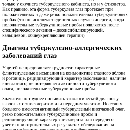
только у окулиста туберкулезного кабинета, но и у фтизиатра.
Как правило, эта форма туберкулеза глаз протекает при
положительных и даже резко положительных туберкулиновых
пробах (что не исключает единичных случаев анергии, когда
положительные туберкулиновые пробы появляются после
специфического лечения – десенсибилизирующей,
кальциевой, общеукрепляющей терапии).
Диагноз туберкулезно-аллергических
заболеваний глаз
У детей не представляет трудности: характерные
фликтенулезные высыпания на конъюнктиве глазного яблока
и роговице, рецидивирующий характер заболевания, наличие
внеглазного, не потерявшего активности туберкулезного
очага, положительные туберкулиновые пробы.
Значительно труднее поставить этиологический диагноз у
взрослых с эписклеритом или передним увеитом. Но если у
больного имеются активный туберкулезный внеглазной очаг,
резко положительные туберкулиновые пробы и
рецидивирующий характер эписклерита или переднего
увеита при отрицательных результатах обследования на
другие инфекции, следует думать о туберкулезно-