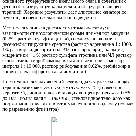
основного туберкулезного внеглазного очага в сочетании с
десенсибилизирующей кальциевой и общеукрепляющей
терапией. Хорошие результаты дает длительное санаторное
лечение, особенно желательно оно для детей.
Местное лечение сводится к симптоматическому: в
зависимости от нозологической формы применяют вяжущие
(0,25% раствор сульфата цинка), сосудосуживающие и
десенсибилизирующие средства (раствор адреналина 1 : 1000,
1% раствор гидрокортизона, 3% раствор хлорида кальция,
мидриатики – 1 % раствор сульфата атропина или ЧЛ раствор
скополамина гидробромида, витаминные капли – раствор
цитраля 1 : 10 000, раствор рибофлавина 0,02%, рыбий жир в
каплях; электрофорез с кальцием и т. д.).
По стихании острых явлений рекомендуется рассасывающая
терапия: назначают желтую ртутную мазь 1% (только при
кератитах), дионин в возрастающих концентрациях – от 0,5%
до 10%, йодид калия – 3%, ФБС, стекловидное тело, алоэ как
под конъюнктиву, так и внутримышечно или под кожу (только
по разрешению фтизиатра).