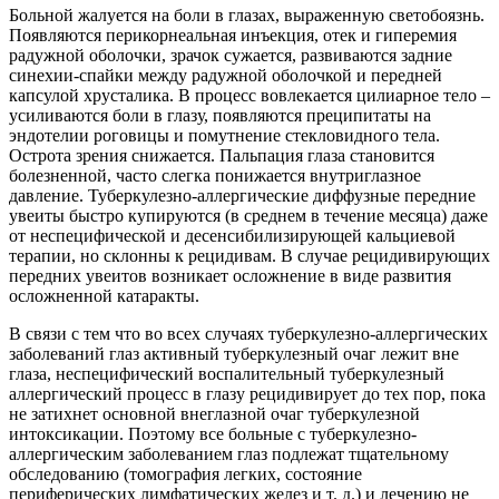
Больной жалуется на боли в глазах, выраженную светобоязнь.
Появляются перикорнеальная инъекция, отек и гиперемия
радужной оболочки, зрачок сужается, развиваются задние
синехии-спайки между радужной оболочкой и передней
капсулой хрусталика. В процесс вовлекается цилиарное тело –
усиливаются боли в глазу, появляются преципитаты на
эндотелии роговицы и помутнение стекловидного тела.
Острота зрения снижается. Пальпация глаза становится
болезненной, часто слегка понижается внутриглазное
давление. Туберкулезно-аллергические диффузные передние
увеиты быстро купируются (в среднем в течение месяца) даже
от неспецифической и десенсибилизирующей кальциевой
терапии, но склонны к рецидивам. В случае рецидивирующих
передних увеитов возникает осложнение в виде развития
осложненной катаракты.
В связи с тем что во всех случаях туберкулезно-аллергических
заболеваний глаз активный туберкулезный очаг лежит вне
глаза, неспецифический воспалительный туберкулезный
аллергический процесс в глазу рецидивирует до тех пор, пока
не затихнет основной внеглазной очаг туберкулезной
интоксикации. Поэтому все больные с туберкулезно-
аллергическим заболеванием глаз подлежат тщательному
обследованию (томография легких, состояние
периферических лимфатических желез и т. д.) и лечению не