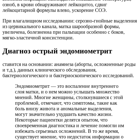
озноб, в крови обнаруживают лейкоцитоз, сдвиг
лейкоцитарной формулы влево, ускорение СОЭ.
При влагалищном исследовании: серозно-гнойные выделения
из цервикального канала, матка шарообразной формы,
увеличена, болезненна при пальпации особенно с боков,
мягко-эластичной консистенции.
Диагноз острый эндомиометрит
ставится на основании: анамнеза (аборты, осложненные роды
и т.д.), данных клинического обследования,
бактериологического и бактериоскопического исследований.
Эндомиометрит — это воспаление внутреннего
слоя матки, и о нем можно услышать множество
мнений. Многие женщины, столкнувшиеся с этой
проблемой, отмечают, что симптомы, такие как
боль внизу живота и аномальные выделения,
могут значительно ухудшить качество жизни.
Некоторые пациентки делятся опытом, что
своевременная диагностика и лечение помогли им
избежать серьезных осложнений. В то же время,
существует мнение, что недостаток информации о