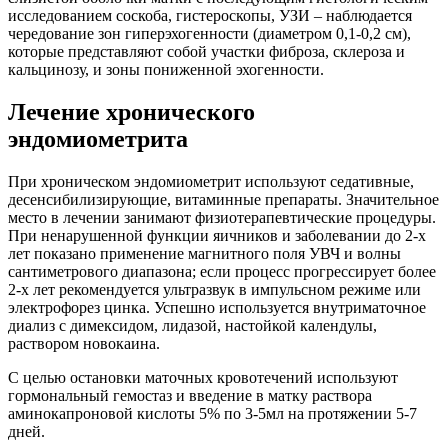
исследованием соскоба, гистероскопы, УЗИ – наблюдается
чередование зон гиперэхогенности (диаметром 0,1-0,2 см),
которые представляют собой участки фиброза, склероза и
кальцинозу, и зоны пониженной эхогенности.
Лечение хронического
эндомиометрита
При хроническом эндомиометрит используют седативные,
десенсибилизирующие, витаминные препараты. Значительное
место в лечении занимают физиотерапевтические процедуры.
При ненарушенной функции яичников и заболевании до 2-х
лет показано применение магнитного поля УВЧ и волны
сантиметрового диапазона; если процесс прогрессирует более
2-х лет рекомендуется ультразвук в импульсном режиме или
электрофорез цинка. Успешно используется внутриматочное
диализ с димексидом, лидазой, настойкой календулы,
раствором новокаина.
С целью остановки маточных кровотечений используют
гормональный гемостаз и введение в матку раствора
аминокапроновой кислоты 5% по 3-5мл на протяжении 5-7
дней.