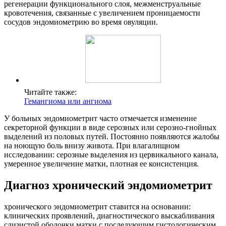
регенерации функционального слоя, межменструальные
кровотечения, связанные с увеличением проницаемости
сосудов эндомиометрию во время овуляции.
Читайте также:
Гемангиома или ангиома
У больных эндомиометрит часто отмечается изменение
секреторной функции в виде серозных или серозно-гнойных
выделений из половых путей. Постоянно появляются жалобы
на ноющую боль внизу живота. При влагалищном
исследовании: серозные выделения из цервикального канала,
умеренное увеличение матки, плотная ее консистенция.
Диагноз хронический эндомиометрит
хронического эндомиометрит ставится на основании:
клинических проявлений, диагностического выскабливания
слизистой оболочки матки с последующим гистологическим