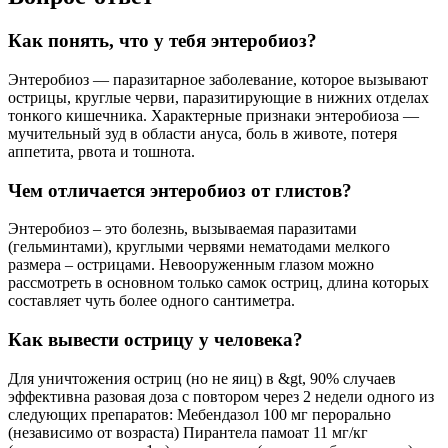
Как понять, что у тебя энтеробиоз?
Энтеробиоз — паразитарное заболевание, которое вызывают
острицы, круглые черви, паразитирующие в нижних отделах
тонкого кишечника. Характерные признаки энтеробиоза —
мучительный зуд в области ануса, боль в животе, потеря
аппетита, рвота и тошнота.
Чем отличается энтеробиоз от глистов?
Энтеробиоз – это болезнь, вызываемая паразитами
(гельминтами), круглыми червями нематодами мелкого
размера – острицами. Невооруженным глазом можно
рассмотреть в основном только самок остриц, длина которых
составляет чуть более одного сантиметра.
Как вывести острицу у человека?
Для уничтожения остриц (но не яиц) в &gt, 90% случаев
эффективна разовая доза с повтором через 2 недели одного из
следующих препаратов: Мебендазол 100 мг перорально
(независимо от возраста) Пирантела памоат 11 мг/кг