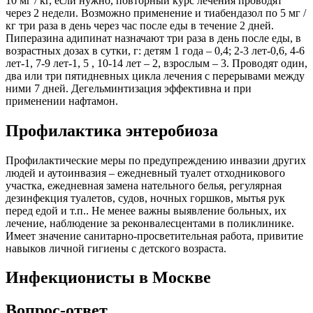
10 мг / кг, если нужно, повторный курс лечения проводят
через 2 недели. Возможно применение и тиабендазол по 5 мг /
кг три раза в день через час после еды в течение 2 дней.
Пиперазина адипинат назначают три раза в день после еды, в
возрастных дозах в сутки, г: детям 1 года – 0,4; 2-3 лет-0,6, 4-6
лет-1, 7-9 лет-1, 5 , 10-14 лет – 2, взрослым – 3. Проводят один,
два или три пятидневных цикла лечения с перерывами между
ними 7 дней. Дегельминтизация эффективна и при
применении нафтамон.
Профилактика энтеробиоза
Профилактические меры по предупреждению инвазии других
людей и аутоинвазия – ежедневный туалет отходникового
участка, ежедневная замена нательного белья, регулярная
дезинфекция туалетов, судов, ночных горшков, мытья рук
перед едой и т.п.. Не менее важны выявление больных, их
лечение, наблюдение за реконвалесцентами в поликлинике.
Имеет значение санитарно-просветительная работа, привитие
навыков личной гигиены с детского возраста.
Инфекционисты в Москве
Вопрос-ответ