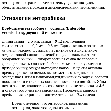
острицами и характеризуется преимущественно зудом в
области заднего прохода и диспепсическими проявлениями.
Этиология энтеробиоза
Возбудитель энтеробиоза – острица (Enterobius
vermicularis), двуполый гельминт.
Длина самца – 2-5 мм, самки – 9-12 мм, толщина
соответственно – 0,2 мм и 0,6 мм. Единственным хозяином
является человек. Острицы паразитируют в дистальном
отделе тонкой кишки, в слепой и проксимальной части
ободочной кишки. Оплодотворенная самка не способна
фиксироваться к слизистой оболочке кишки, опускается в
прямую кишку, откуда выходит с калом. Чаще она активна
преимущественно ночью, выползает из отходников и
откладывает яйца в навколовидхидникових складках, области
промежности и половых органов, после чего погибает. Яйца
почти зрелые, полностью созревают на коже человека за 4-6 ч
и становятся очень инвазионными. Продолжительность
пребывания остриц в организме человека – 3-4 недели.
Врачи отмечают, что энтеробиоз, вызванный
острицами, является одной из самых