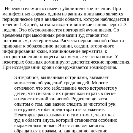
. Нередко гельминтоз имеет субклиническое течение. При
манифестных формах одним из ранних признаков является
периодическое зуд в анальной области, которое наблюдается в
течение 1-3 дней, затем затихает и возникает вновь через 2-3
недели. Это обусловливается повторной аутоинвазия. Со
временем при массивных реинвазии зуд становится
постоянным, нестерпимым. Расчесы перианальной области
приводит к образованию царапин, ссадин, вторичного
инфицирования кожи, возникновение дерматита, к
распространению процесса на смежные участки кожи. У
некоторых больных доминируют диспепсические проявления.
При исследовании крови обнаруживается эозинофилия.
Энтеробиоз, вызванный острицами, вызывает
множество обсуждений среди людей. Многие
отмечают, что это заболевание часто встречается у
детей, что связано с их привычкой играть в песке
и недостаточной гигиеной. Родители делятся
опытом о том, как важно следить за чистотой рук
и игрушек, чтобы предотвратить заражение.
Некоторые рассказывают о симптомах, таких как
зуд в области ануса, который становится особенно
выраженным ночью. Это заставляет многих
обращаться к врачам, и, как правило, лечение