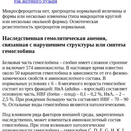
Рак желчного пузыря
Микросфероцитоза нет, эритроциты нормальной величины и
формы или несколько изменены (типа макроцитов круглой
или несколько овальной формы). Осмотическая
резистентность эритроцитов нормальная.
Наследственная гемолитическая анемия,
связанная с нарушением структуры или синтеза
гемоглобина
Белковая часть гемоглобина – глобин имеет сложное строение
и включает 574 аминокислоты. В настоящее время известно
около 50 вариантов гемоглобина в зависимости от его физико-
химических свойств и аминокислотного состава. В
нормальных условиях с 6 – 8-месячного возраста гемоглобин
состоит из трех фракций: НвА (adultus – взрослый) составляет
основную часть, HBF (foetus – плод) – 0,1 – 0,2 %, НвА, – 2 –
2,5 %. При рождении большую часть составляет HBF – 70 – 90
%. Остальные виды гемоглобина являются патологическими.
Под влиянием ряда факторов внешней среды, закрепленных
наследственно, может измениться аминокислотный состав
гемоглобина. При этом возникают патологические
разновидности гемоглобина – гемоглобин С, D, Е, G, Н, К, L,