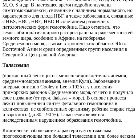
М, О, S и др. В настоящее время подробно изучены
симптомокомплексы, связанные с наличием нормального, но
характерного для плода HBF, а также заболевания, связанные
с HBS, HBC, HBE, HBD И сочетанием различных
патологических форм гемоглобина. Надо отметить, что
гемоглобинопатия широко распространена в ряде местностей
земного шара, особенно в Африке, на побережье
Средиземного моря, а также в тропических областях Юго-
Восточной Азии и среди определенных групп населения в
Северной и Центральной Америке.
Талассемия
(врожденный лептоцитоз, мишеневидноклеточная анемия,
средиземноморская анемия, анемия Кули). Заболевание
впервые описано Cooley и Lee в 1925 г. у населения
приморских районов Средиземного моря, от чего и получило
свое название (от греч. thalassa – море). В основе процесса
лежит повышенный синтез фетального гемоглобина в
количествах, не свойственных организму ребенка старше года
и взрослого (до 80 – 90 %). Талассемия является
наследственным нарушением образования гемоглобина.
Клинически заболевание характеризуется тяжелым
прогрессирующим при большой талассемии или более легким