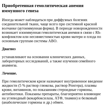
Приобретенная гемолитическая анемия
иммунного генеза
Иногда может наблюдаться при диффузных болезнях
соединительной ткани, чаще всего при системной красной
волчанке (аутоиммунная форма). В периоде новорожденности
возникает изоиммунная гемолитическая анемия в связи с Rh-
конфликтом или несовместимостью крови матери и плода по
основным группам системы АВО.
Диагноз
устанавливают на основании клинических данных,
лабораторных исследований, а также изучения семейного
анамнеза.
Лечение.
При гемолитическом кризе назначают внутривенное введение
жидкости (5 % раствор глюкозы, раствор Рпнгера), плазмы
крови, витаминов, по показаниям стероидные гормоны,
антибиотики. Показаны препараты, благоприятно влияющие
на углеводный (кокарбоксилаза, АТФ, тиамин) и белковый
(анаболические гормоны и др.) обмен.