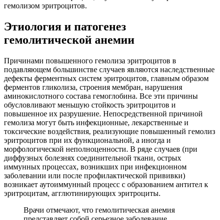
гемолизом эритроцитов.
Этиология и патогенез
гемолитической анемии
Причинами повышенного гемолиза эритроцитов в
подавляющем большинстве случаев являются наследственные
дефекты ферментных систем эритроцитов, главным образом
ферментов гликолиза, строения мембран, нарушения
аминокислотного состава гемоглобина. Все эти причины
обусловливают меньшую стойкость эритроцитов и
повышенное их разрушение. Непосредственной причиной
гемолиза могут быть инфекционные, лекарственные и
токсические воздействия, реализующие повышенный гемолиз
эритроцитов при их функциональной, а иногда и
морфологической неполноценности. В ряде случаев (при
диффузных болезнях соединительной ткани, острых
иммунных процессах, возникших при инфекционном
заболевании или после профилактической прививки)
возникает аутоиммунный процесс с образованием антител к
эритроцитам, агглютинирующих эритроциты.
Врачи отмечают, что гемолитическая анемия
представляет собой серьезное заболевание,