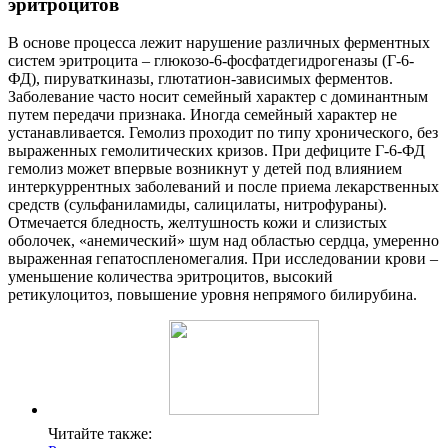
эритроцитов
В основе процесса лежит нарушение различных ферментных
систем эритроцита – глюкозо-6-фосфатдегидрогеназы (Г-6-
ФД), пируваткиназы, глютатион-зависимых ферментов.
Заболевание часто носит семейный характер с доминантным
путем передачи признака. Иногда семейный характер не
устанавливается. Гемолиз проходит по типу хронического, без
выраженных гемолитических кризов. При дефиците Г-6-ФД
гемолиз может впервые возникнут у детей под влиянием
интеркуррентных заболеваний и после приема лекарственных
средств (сульфаниламиды, салицилаты, нитрофураны).
Отмечается бледность, желтушность кожи и слизистых
оболочек, «анемический» шум над областью сердца, умеренно
выраженная гепатоспленомегалия. При исследовании крови –
уменьшение количества эритроцитов, высокий
ретикулоцитоз, повышение уровня непрямого билирубина.
Читайте также: