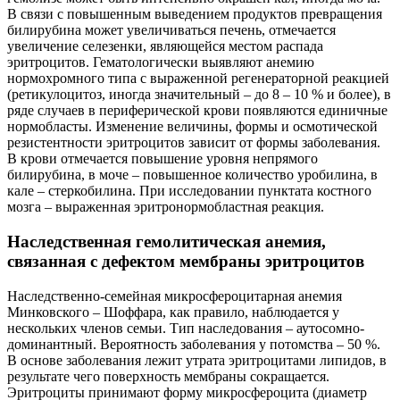
В связи с повышенным выведением продуктов превращения
билирубина может увеличиваться печень, отмечается
увеличение селезенки, являющейся местом распада
эритроцитов. Гематологически выявляют анемию
нормохромного типа с выраженной регенераторной реакцией
(ретикулоцитоз, иногда значительный – до 8 – 10 % и более), в
ряде случаев в периферической крови появляются единичные
нормобласты. Изменение величины, формы и осмотической
резистентности эритроцитов зависит от формы заболевания.
В крови отмечается повышение уровня непрямого
билирубина, в моче – повышенное количество уробилина, в
кале – стеркобилина. При исследовании пунктата костного
мозга – выраженная эритронормобластная реакция.
Наследственная гемолитическая анемия,
связанная с дефектом мембраны эритроцитов
Наследственно-семейная микросфероцитарная анемия
Минковского – Шоффара, как правило, наблюдается у
нескольких членов семьи. Тип наследования – аутосомно-
доминантный. Вероятность заболевания у потомства – 50 %.
В основе заболевания лежит утрата эритроцитами липидов, в
результате чего поверхность мембраны сокращается.
Эритроциты принимают форму микросфероцита (диаметр