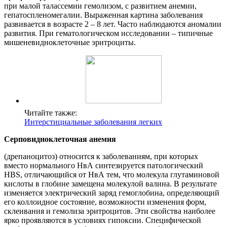
при малой талассемии гемолизом, с развитием анемии,
гепатоспленомегалии. Выраженная картина заболевания
развивается в возрасте 2 – 8 лет. Часто наблюдаются аномалии
развития. При гематологическом исследовании – типичные
мишеневидноклеточные эритроциты.
Читайте также:
Интерстициальные заболевания легких
Серповидноклеточная анемия
(дрепаноцитоз) относится к заболеваниям, при которых
вместо нормального НвА синтезируется патологический
HBS, отличающийся от НвА тем, что молекула глутаминовой
кислоты в глобине замещена молекулой валина. В результате
изменяется электрический заряд гемоглобина, определяющий
его коллоидное состояние, возможности изменения форм,
склеивания и гемолиза эритроцитов. Эти свойства наиболее
ярко проявляются в условиях гипоксии. Специфической