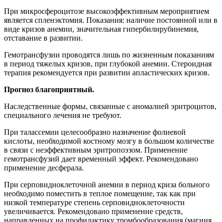
При микросфероцитозе высокоэффективным мероприятием
является спленэктомия. Показания: наличие постоянной или в
виде кризов анемии, значительная гипербилирубинемия,
отставание в развитии.
Гемотрансфузии проводятся лишь по жизненным показаниям
в период тяжелых кризов, при глубокой анемии. Стероидная
терапия рекомендуется при развитии апластических кризов.
Прогноз благоприятный.
Наследственные формы, связанные с аномалией эритроцитов,
специального лечения не требуют.
При талассемии целесообразно назначение фолиевой
кислоты, необходимой костному мозгу в большом количестве
в связи с неэффективным эритропоэзом. Применение
гемотрансфузий дает временный эффект. Рекомендовано
применение десферала.
При серповидноклеточной анемии в период криза больного
необходимо поместить в теплое помещение, так как при
низкой температуре степень серповидноклеточности
увеличивается. Рекомендовано применение средств,
направленных на профилактику тромбообразования (магния