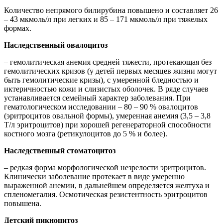
Количество непрямого билирубина повышено и составляет 26
– 43 мкмоль/л при легких и 85 – 171 мкмоль/л при тяжелых
формах.
Наследственный овалоцитоз
– гемолитическая анемия средней тяжести, протекающая без
гемолитических кризов (у детей первых месяцев жизни могут
быть гемолитические кризы), с умеренной бледностью и
иктеричностью кожи и слизистых оболочек. В ряде случаев
устанавливается семейный характер заболевания. При
гематологическом исследовании – 80 – 90 % овалоцитов
(эритроцитов овальной формы), умеренная анемия (3,5 – 3,8
Т/л эритроцитов) при хорошей регенераторной способности
костного мозга (ретикулоцитов до 5 % и более).
Наследственный стоматоцитоз
– редкая форма морфологической незрелости эритроцитов.
Клинически заболевание протекает в виде умеренно
выраженной анемии, в дальнейшем определяется желтуха и
спленомегалия. Осмотическая резистентность эритроцитов
повышена.
Детский пикноцитоз