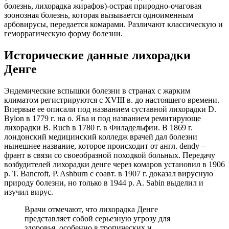
болезнь, лихорадка жирафов)-острая природно-очаговая
зоонозная болезнь, которая вызывается одноименным
арбовирусы, передается комарами. Различают классическую и
геморрагическую форму болезни.
Исторические данные лихорадки
Денге
Эндемические вспышки болезни в странах с жарким
климатом регистрируются с XVIII в. до настоящего времени.
Впервые ее описали под названием суставной лихорадки D.
Bylon в 1779 г. на о. Ява и под названием ремитирующе
лихорадки В. Ruch в 1780 г. в Филадельфии. В 1869 г.
лондонский медицинский колледж врачей дал болезни
нынешнее название, которое происходит от англ. dendy –
франт в связи со своеобразной походкой больных. Передачу
возбудителей лихорадки денге через комаров установил в 1906
p. Т. Bancroft, P. Ashburn с соавт. в 1907 г. доказал вирусную
природу болезни, но только в 1944 p. A. Sabin выделил и
изучил вирус.
Врачи отмечают, что лихорадка Денге
представляет собой серьезную угрозу для
здоровья, особенно в тропических и