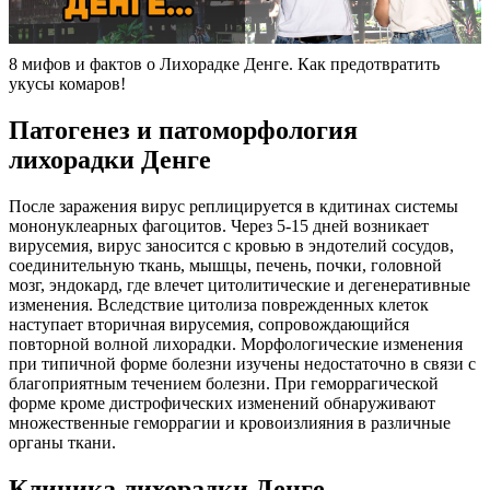
8 мифов и фактов о Лихорадке Денге. Как предотвратить
укусы комаров!
Патогенез и патоморфология
лихорадки Денге
После заражения вирус реплицируется в кдитинах системы
мононуклеарных фагоцитов. Через 5-15 дней возникает
вирусемия, вирус заносится с кровью в эндотелий сосудов,
соединительную ткань, мышцы, печень, почки, головной
мозг, эндокард, где влечет цитолитические и дегенеративные
изменения. Вследствие цитолиза поврежденных клеток
наступает вторичная вирусемия, сопровождающийся
повторной волной лихорадки. Морфологические изменения
при типичной форме болезни изучены недостаточно в связи с
благоприятным течением болезни. При геморрагической
форме кроме дистрофических изменений обнаруживают
множественные геморрагии и кровоизлияния в различные
органы ткани.
Клиника лихорадки Денге