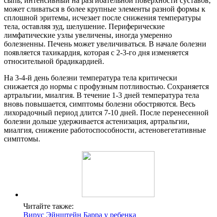
сыпь, интенсивный на разгибательной поверхности суставов,
может сливаться в более крупные элементы разной формы к
сплошной эритемы, исчезает после снижения температуры
тела, оставляя зуд, шелушение. Периферические
лимфатические узлы увеличены, иногда умеренно
болезненны. Печень может увеличиваться. В начале болезни
появляется тахикардия, которая с 2-3-го дня изменяется
относительной брадикардией.
На 3-4-й день болезни температура тела критически
снижается до нормы с профузным потливостью. Сохраняется
артральгии, миалгия. В течение 1-3 дней температура тела
вновь повышается, симптомы болезни обостряются. Весь
лихорадочный период длится 7-10 дней. После перенесенной
болезни дольше удерживается астенизация, артральгии,
миалгия, снижение работоспособности, астеновегетативные
симптомы.
Читайте также:
Вирус Эйнштейн Барра у ребенка