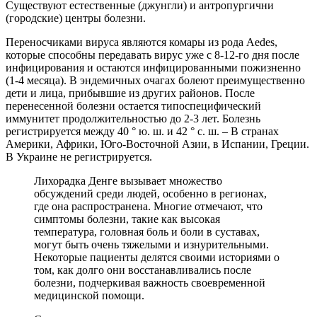
Существуют естественные (джунгли) и антропургични
(городские) центры болезни.
Переносчиками вируса являются комары из рода Aedes,
которые способны передавать вирус уже с 8-12-го дня после
инфицирования и остаются инфицированными пожизненно
(1-4 месяца). В эндемичных очагах болеют преимущественно
дети и лица, прибывшие из других районов. После
перенесенной болезни остается типоспецифический
иммунитет продолжительностью до 2-3 лет. Болезнь
регистрируется между 40 ° ю. ш. и 42 ° с. ш. – В странах
Америки, Африки, Юго-Восточной Азии, в Испании, Греции.
В Украине не регистрируется.
Лихорадка Денге вызывает множество
обсуждений среди людей, особенно в регионах,
где она распространена. Многие отмечают, что
симптомы болезни, такие как высокая
температура, головная боль и боли в суставах,
могут быть очень тяжелыми и изнурительными.
Некоторые пациенты делятся своими историями о
том, как долго они восстанавливались после
болезни, подчеркивая важность своевременной
медицинской помощи.