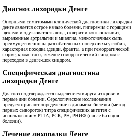
Диагноз лихорадки Денге
Опорными симптомами клинической диагностики лихорадки
денге является острое начало болезни, гиперемия с горящими
щеками и одутловатость лица, склерит и конъюнктивит,
выраженные артральгии и миалгия, мелкоточечных сыпь,
преимущественно на разгибательных поверхняхьсуглобив,
характерная походка (денди, франта), а при геморрагической
форме, кроме того, тяжелое геморрагический синдром с
переходом в денге-шок синдром.
Специфическая диагностика
лихорадки Денге
Диагноз подтверждается выделением вируса из крови в
первые дни болезни. Серологические исследования
предусматривают определение в динамике болезни (метод
парных сывороток) титра специфических антител с
использованием РТГА, РСК, РН, РНИФ (после 6-го дня
болезни).
Лечение лихорадки Денге