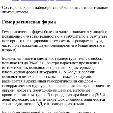
Со стороны крови наблюдается лейкопения с относительным
лимфоцитозом.
Геморрагическая форма
Геморрагическая форма болезни чаще развивается у людей с
повышенной чувствительностью к возбудителю в результате
повторного инфицирования тем самым сероварам вируса,
часто при заражении двумя сероварами его (чаще первым и
вторым).
Болезнь начинается внезапно, температура тела с ознобом
повышается до 39-40 ° С, быстро нарастают проявления
интоксикации, появляются признаки, характерные для
классической формы лихорадки. С 2-3-го дня болезни
появляется петехиальная сыпь, а в тяжелых случаях
развивается выраженный геморрагический синдром –
геморрагическая пурпура, кровоизлияния в кожу и различные
органы, носовые, желудочно-кишечные, маточные
кровотечения, гематурия. В периоде разгара болезни (3-5-й
день) возможно развитие денге-шок синдрома, выявляются
тахикардия, низкое АД, олигоанурия, азотемия.
Второй лихорадочной волны не бывает, длительность