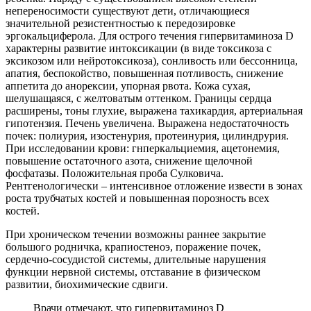
непереносимости существуют дети, отличающиеся
значительной резистентностью к передозировке
эргокальциферола. Для острого течения гипервитаминоза D
характерны развитие интоксикации (в виде токсикоза с
эксикозом или нейротоксикоза), сонливость или бессонница,
апатия, беспокойство, повышенная потливость, снижение
аппетита до анорексии, упорная рвота. Кожа сухая,
шелушащаяся, с желтоватым оттенком. Границы сердца
расширены, тоны глухие, выражена тахикардия, артериальная
гипотензия. Печень увеличена. Выражена недостаточность
почек: полиурия, изостенурия, протеинурия, цилиндрурия.
При исследовании крови: гнперкальциемия, ацетонемия,
повышение остаточного азота, снижение щелочной
фосфатазы. Положительная проба Сулковича.
Рентгенологически – интенсивное отложение извести в зонах
роста трубчатых костей и повышенная порозность всех
костей.
При хроническом течении возможны раннее закрытие
большого родничка, крапиостеноэ, поражение почек,
сердечно-сосудистой системы, длительные нарушения
функции нервной системы, отставание в физическом
развитии, биохимические сдвиги.
Врачи отмечают, что гипервитаминоз D