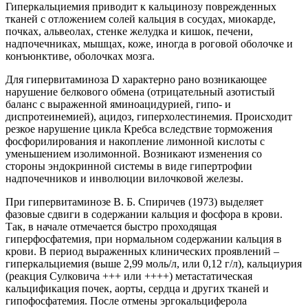
Гиперкальциемия приводит к кальцинозу поврежденных
тканей с отложением солей кальция в сосудах, миокарде,
почках, альвеолах, стенке желудка и кишок, печени,
надпочечниках, мышцах, коже, иногда в роговой оболочке и
конъюнктиве, оболочках мозга.
Для гипервитаминоза D характерно рано возникающее
нарушение белкового обмена (отрицательный азотистый
баланс с выраженной яминоацидурией, гипо- и
диспротеинемией), ацидоз, гиперхолестинемия. Происходит
резкое нарушение цикла Кребса вследствие торможения
фосфорилирования и накопление лимонной кислоты с
уменьшением изолимонной. Возникают изменения со
стороны эндокринной системы в виде гипертрофии
надпочечников и инволюции вилочковой железы.
При гипервитаминозе В. Б. Спиричев (1973) выделяет
фазовые сдвиги в содержании кальция и фосфора в крови.
Так, в начале отмечается быстро проходящая
гиперфосфатемия, при нормальном содержании кальция в
крови. В период выраженных клинических проявлений –
гиперкальциемия (выше 2,99 моль/л, или 0,12 г/л), кальциурия
(реакция Сулковича +++ или ++++) метастатическая
кальцификация почек, аорты, сердца и других тканей и
гипофосфатемия. После отмены эргокальциферола