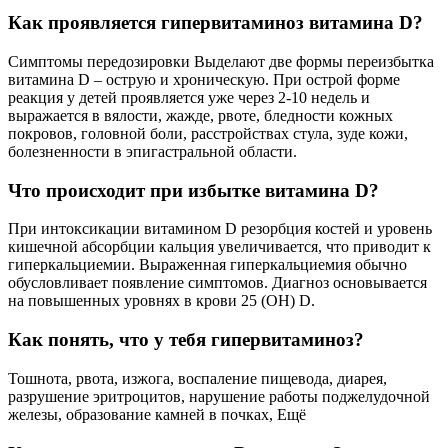
Как проявляется гипервитаминоз витамина D?
Симптомы передозировки Выделают две формы переизбытка
витамина D – острую и хроническую. При острой форме
реакция у детей проявляется уже через 2-10 недель и
выражается в вялости, жажде, рвоте, бледности кожных
покровов, головной боли, расстройствах стула, зуде кожи,
болезненности в эпигастральной области.
Что происходит при избытке витамина D?
При интоксикации витамином D резорбция костей и уровень
кишечной абсорбции кальция увеличивается, что приводит к
гиперкальциемии. Выраженная гиперкальциемия обычно
обусловливает появление симптомов. Диагноз основывается
на повышенных уровнях в крови 25 (ОН) D.
Как понять, что у тебя гипервитаминоз?
Тошнота, рвота, изжога, воспаление пищевода, диарея,
разрушение эритроцитов, нарушение работы поджелудочной
железы, образование камней в почках, Ещё