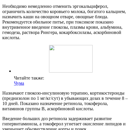
Необходимо немедленно отменить эргокальциферол,
ограничить количество коровьего молока, богатого кальцием,
назначить каши на овощном отваре, овощные блюда.
Рекомендуется обильное питье, при токсикозе показано
внутривенное введение глюкозы, плазмы крови, альбумина,
гемодеза, раствора Рингера, кокарбоксилазы, аскорбиновой
кислоты.
Читайте также:
Чума
Назначают глюкозо-инсулиновую терапию, кортикостероиды
(преднизолон по 1 мг/кг/сут) в убывающих дозах в течение 8 –
10 дней. Показано назначение ретинола, токоферола,
витаминов группы В, аскорбиновой кислоты.
Введение больших доз ретинола задерживает развитие
гипервитаминоза, а токоферол угнетает окисление липидов и
уменьшает обызвествление аорты и почек.