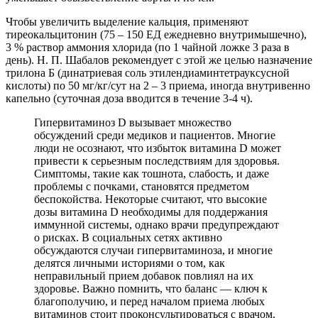
Чтобы увеличить выделение кальция, применяют
тиреокальцитонин (75 – 150 ЕД ежедневно внутримышечно),
3 % раствор аммония хлорида (по 1 чайной ложке 3 раза в
день). Н. П. Шабалов рекомендует с этой же целью назначение
трилона Б (динатриевая соль этилендиаминтетрауксусной
кислоты) по 50 мг/кг/сут на 2 – 3 приема, иногда внутривенно
капельно (суточная доза вводится в течение 3-4 ч).
Гипервитаминоз D вызывает множество
обсуждений среди медиков и пациентов. Многие
люди не осознают, что избыток витамина D может
привести к серьезным последствиям для здоровья.
Симптомы, такие как тошнота, слабость, и даже
проблемы с почками, становятся предметом
беспокойства. Некоторые считают, что высокие
дозы витамина D необходимы для поддержания
иммунной системы, однако врачи предупреждают
о рисках. В социальных сетях активно
обсуждаются случаи гипервитаминоза, и многие
делятся личными историями о том, как
неправильный прием добавок повлиял на их
здоровье. Важно помнить, что баланс — ключ к
благополучию, и перед началом приема любых
витаминов стоит проконсультироваться с врачом.