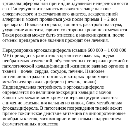
эргокальциферола или при индивидуальной непереносимости
его. Гиперчувствительность выявляется чаще на фоне
аллергического и экссудативного диатеза, лекарственной
аллергии и может проявиться уже после приема 1 – 2 доз
препарата. Появляются рвота, тошнота, расстройства стула,
ухудшение аппетита, сдвиги со стороны крови не отмечаются.
Такая реакция может быть отнесена к идиосинкразии, после
отмены препарата все явления проходят без лечения.
Передозировка эргокальциферола (свыше 600 000 – 1 000 000
ME) приводит к развитию в организме тяжелых, подчас
необратимых изменений, обусловленных гиперкальциемией и
патологической кальцификацией жизненно важных органов и
тканей – почек, сердца, сосудов, печени. Наиболее
интенсивно страдают органы, в которых происходит
метаболизм эргокальциферола (печень, почки).
Индивидуальная потребность в эргокальцифероле
определяется по величине экскреции кальция с мочой.
Защитным механизмом кроме гиперкальциурии является
снижение всасывания кальция из кишок, блок метаболизма
фгокальциферола. В патогенезе повреждения тканей лежит
прямое токсическое действие витамина па липопротеиновые
мембраны клеток, митохондрии и лизосомы с нарушением
ферментативных процессов.