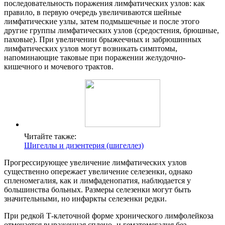
последовательность поражения лимфатических узлов: как
правило, в первую очередь увеличиваются шейные
лимфатические узлы, затем подмышечные и после этого
другие группы лимфатических узлов (средостения, брюшные,
паховые). При увеличении брыжеечных и забрюшинных
лимфатических узлов могут возникать симптомы,
напоминающие таковые при поражении желудочно-
кишечного и мочевого трактов.
Читайте также:
Шигеллы и дизентерия (шигеллез)
Прогрессирующее увеличение лимфатических узлов
существенно опережает увеличение селезенки, однако
спленомегалия, как и лимфаденопатия, наблюдается у
большинства больных. Размеры селезенки могут быть
значительными, но инфаркты селезенки редки.
При редкой Т-клеточной форме хронического лимфолейкоза
отмечается выраженная сплено- и гематомегалия без