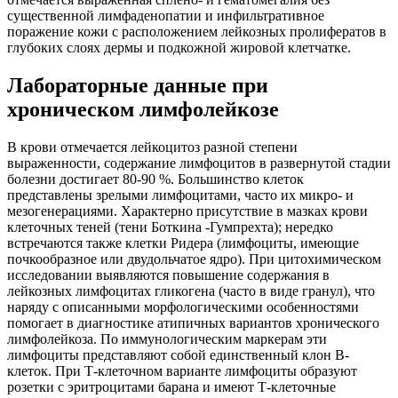
существенной лимфаденопатии и инфильтративное
поражение кожи с расположением лейкозных пролифератов в
глубоких слоях дермы и подкожной жировой клетчатке.
Лабораторные данные при
хроническом лимфолейкозе
В крови отмечается лейкоцитоз разной степени
выраженности, содержание лимфоцитов в развернутой стадии
болезни достигает 80-90 %. Большинство клеток
представлены зрелыми лимфоцитами, часто их микро- и
мезогенерациями. Характерно присутствие в мазках крови
клеточных теней (тени Боткина -Гумпрехта); нередко
встречаются также клетки Ридера (лимфоциты, имеющие
почкообразное или двудольчатое ядро). При цитохимическом
исследовании выявляются повышение содержания в
лейкозных лимфоцитах гликогена (часто в виде гранул), что
наряду с описанными морфологическими особенностями
помогает в диагностике атипичных вариантов хронического
лимфолейкоза. По иммунологическим маркерам эти
лимфоциты представляют собой единственный клон В-
клеток. При Т-клеточном варианте лимфоциты образуют
розетки с эритроцитами барана и имеют Т-клеточные