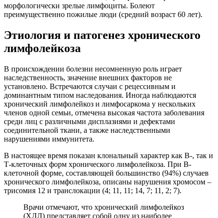
морфологически зрелые лимфоциты. Болеют
преимущественно пожилые люди (средний возраст 60 лет).
Этиология и патогенез хронического
лимфолейкоза
В происхождении болезни несомненную роль играет
наследственность, значение внешних факторов не
установлено. Встречаются случаи с рецессивным и
доминантным типом наследования. Иногда наблюдаются
хронический лимфолейкоз и лимфосаркома у нескольких
членов одной семьи, отмечена высокая частота заболевания
среди лиц с различными дисплазиями и дефектами
соединительной ткани, а также наследственными
нарушениями иммунитета.
В настоящее время показан клональный характер как В-, так и
Т-клеточных форм хронического лимфолейкоза. При В-
клеточной форме, составляющей большинство (94%) случаев
хронического лимфолейкоза, описаны нарушения хромосом –
трисомия 12 и транслокации (4; 11, 11; 14, 7; 11, 2; 7).
Врачи отмечают, что хронический лимфолейкоз
(ХЛЛ) представляет собой одну из наиболее