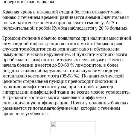
поверхност ные маркеры.
Красная кровь в начальной стадии болезни страдает мало,
однако с течением времени развивается анемия Значительная
роль в патогенезе анемии принадлежит гемолизу. АГА с
положительной пробой Кумбса наблюдается у 20 % больных.
Тромбоцитопения обычно появляется при наличии массивной
лимфоидной инфильтрации костного мозга. Однако в ряде
случаев тромбоцитопения возникает рано и обусловлена
иммунологическим нарушением. В пунктате костного мозга
преобладают лимфоциты; в тяжелых случаях уже с самого
начала болезни имеется до 50-60 % лимфоцитов, в более
поздних стадиях обнаруживают тотальную лимфоидную
метаплазию костного мозга (95-98 %). По диагностической
ценности стернальная пункция превосходит биопсию и
пункцию лимфатического узла, при которой характер
гиперплазии лимфоидной ткани не всегда можно установить.
В трепанате костного мозга выявляют диффузную
лимфоцитарную инфильтрацию. Почти у половины больных
развивается гипогаммаглобулинемия, которая с течением
времени усугубляется.