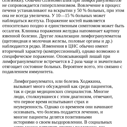
селезенки). Обычно спленомегалия при лимфогранулематозе
не сопровождается гиперспленизмом. Вовлечение в процесс
печени устанавливают на вскрытии у 50 % больных, при этом
она не всегда увеличена. У 10—15 % больных может
наблюдаться желтуха. Поражение костей выявляется
относительно поздно и единственным симптомом может быть
оссалгия. Клиника поражения желудка напоминает картину
язвенной болезни. Другие локализации лимфогранулематоза
(щитовидная и молочная железы, половые органы и др.)
наблюдаются редко. Изменения в ЦНС обычно имеют
вторичный характер (компрессионный), однако возможно и
специфическое поражение. Опоясывающий лишай при
лимфогранулематозе встречается в 2 раза чаще и значительно
отягощает состояние больных. Вероятнее всего, это связано с
подавлением иммунитета.
Лимфогранулематоз, или болезнь Ходжкина,
вызывает много обсуждений как среди пациентов,
так и среди медицинских специалистов. Многие
люди, столкнувшиеся с этим диагнозом, отмечают,
что первое время испытывают страх и
неуверенность. Однако со временем они начинают
осознавать, что болезнь поддается лечению, и
многие пациенты делятся позитивными
историями о своем выздоровлении. В социальных