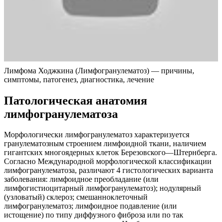
Лимфома Ходжкина (Лимфогранулематоз) — причины,
симптомы, патогенез, диагностика, лечение
Патологическая анатомия
лимфогранулематоза
Морфологически лимфогранулематоз характеризуется
гранулематозным строением лимфоидной ткани, наличием
гигантских многоядерных клеток Березовского—Штернберга.
Согласно Международной морфологической классификации
лимфогранулематоза, различают 4 гистологических варианта
заболевания: лимфоидное преобладание (или
лимфогистиоцитарный лимфогранулематоз); нодулярный
(узловатый) склероз; смешанноклеточный
лимфогранулематоз; лимфоидное подавление (или
истощение) по типу диффузного фиброза или по так