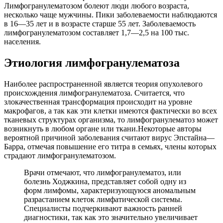
Лимфогранулематозом болеют люди любого возраста,
несколько чаще мужчины. Пики заболеваемости наблюдаются
в 16—35 лет и в возрасте старше 55 лет. Заболеваемость
лимфогранулематозом составляет 1,7—2,5 на 100 тыс.
населения.
Этиология лимфогранулематоза
Наиболее распространенной является теория опухолевого
происхождения лимфогранулематоза. Считается, что
злокачественная трансформация происходит на уровне
макрофагов, а так как эти клетки имеются фактически во всех
тканевых структурах организма, то лимфогранулематоз может
возникнуть в любом органе или ткани.Некоторые авторы
вероятной причиной заболевания считают вирус Эпстайна—
Барра, отмечая повышение его титра в семьях, члены которых
страдают лимфогранулематозом.
Врачи отмечают, что лимфогранулематоз, или
болезнь Ходжкина, представляет собой одну из
форм лимфомы, характеризующуюся аномальным
разрастанием клеток лимфатической системы.
Специалисты подчеркивают важность ранней
диагностики, так как это значительно увеличивает