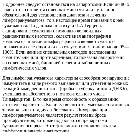
Подробнее следует остановиться на лапаротомии.Если до 80-х
годов этого столетия спленэктомию считали чуть ли не
обязательной для установления диагноза и лечения
лимфогранулематоза, то в настоящее время показания к ней
суживаются. По данным института П.А.Герцена,
сканирование селезенки с помощью коллоидных
радиоактивных изотопов, селективная ангиография в
комплексе с прямой лимфографией позволяют судить о
поражении селезенки или его отсутствии с точностью до 95—
100%. Если данные специальных методов исследования
сомнительны или противоречивы, то показана лапаротомия
со спленэктомией, биопсией печени и забрюшинных
лимфатических узлов.
Для лимфогранулематоза характерны своеобразное нарушение
иммунитета в виде резкого выпадения или угнетения кожных
реакций замедленного типа (пробы с туберкулином и ДНХБ),
уменьшение абсолютного и относительного числа
Тлимфоцитов. В то же время способность к образованию
антител сохраняется. Количество антител уменьшается лишь в
терминальных стадиях заболевания. Лихорадка при
лимфогранулематозе является результатом выброса
протофунгинов, которые подавляются препаратами
бутадионового ряда. Этот факт можно использовать для
дифференциальной диагностики.