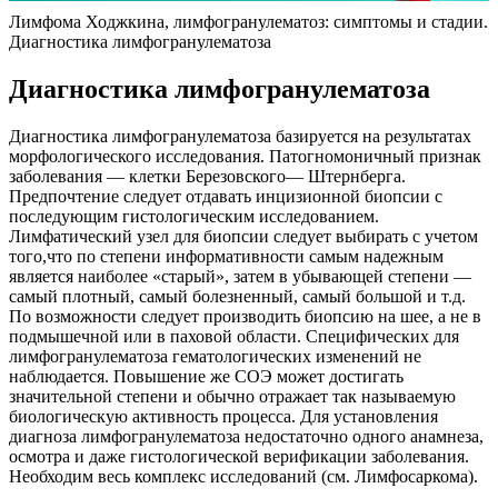
Лимфома Ходжкина, лимфогранулематоз: симптомы и стадии.
Диагностика лимфогранулематоза
Диагностика лимфогранулематоза
Диагностика лимфогранулематоза базируется на результатах
морфологического исследования. Патогномоничный признак
заболевания — клетки Березовского— Штернберга.
Предпочтение следует отдавать инцизионной биопсии с
последующим гистологическим исследованием.
Лимфатический узел для биопсии следует выбирать с учетом
того,что по степени информативности самым надежным
является наиболее «старый», затем в убывающей степени —
самый плотный, самый болезненный, самый большой и т.д.
По возможности следует производить биопсию на шее, а не в
подмышечной или в паховой области. Специфических для
лимфогранулематоза гематологических изменений не
наблюдается. Повышение же СОЭ может достигать
значительной степени и обычно отражает так называемую
биологическую активность процесса. Для установления
диагноза лимфогранулематоза недостаточно одного анамнеза,
осмотра и даже гистологической верификации заболевания.
Необходим весь комплекс исследований (см. Лимфосаркома).