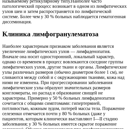
называемому ретикулярному типу.Наиболее часто
патологический процесс возникает в одном из лимфатических
узлов шеи и затем распространяется по лимфатической
системе. Более чем у 30 % больных наблюдается гематогенная
диссеминация.
Клиника лимфогранулематоза
Наиболее характерным признаком заболевания является
увеличение лимфатических узлов — лимфаденопатия.
Вначале она носит односторонний, локальный характер,
однако со временем в процесс вовлекаются соседние группы
лимфатических узлов, другие ткани и органы. Лимфатические
узлы различных размеров (обычно диаметром более 1 см), не
сливаются между собой и с окружающими тканями, кожа над
ними не изменена. При прогрессировании заболевания
лимфатические узлы образуют значительных размеров
конгломераты, но распад и образование свищей не
характерны. Примерно у 50 % больных лимфаденопатия
сочетается с общими симптомами: гипертермией,
потливостью, кожным зудом, потерей массы тела. Поражение
селезенки отмечается почти у 80 % больных (даже у
пациентов, которым клинически выставляют I—II стадию
заболевания; у 30 % больных имеется скрытое поражение