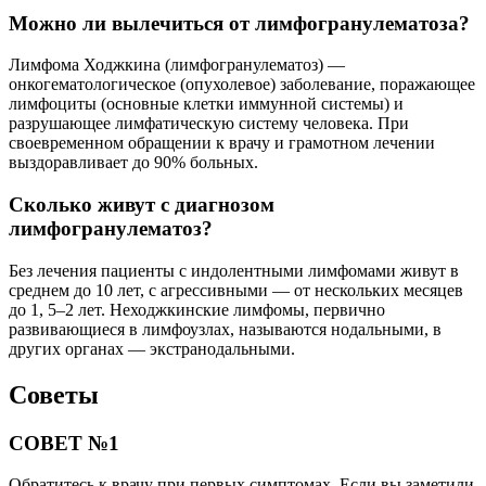
Можно ли вылечиться от лимфогранулематоза?
Лимфома Ходжкина (лимфогранулематоз) —
онкогематологическое (опухолевое) заболевание, поражающее
лимфоциты (основные клетки иммунной системы) и
разрушающее лимфатическую систему человека. При
своевременном обращении к врачу и грамотном лечении
выздоравливает до 90% больных.
Сколько живут с диагнозом
лимфогранулематоз?
Без лечения пациенты с индолентными лимфомами живут в
среднем до 10 лет, с агрессивными — от нескольких месяцев
до 1, 5–2 лет. Неходжкинские лимфомы, первично
развивающиеся в лимфоузлах, называются нодальными, в
других органах — экстранодальными.
Советы
СОВЕТ №1
Обратитесь к врачу при первых симптомах. Если вы заметили