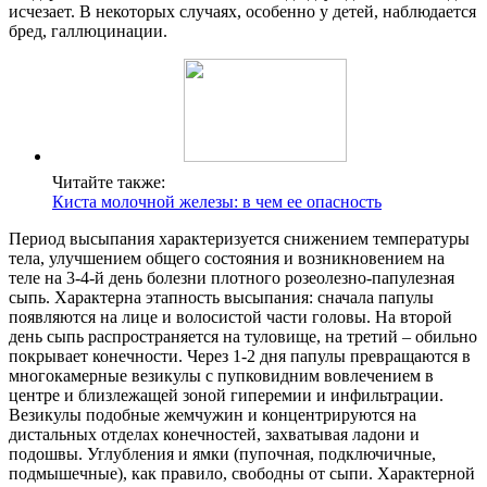
исчезает. В некоторых случаях, особенно у детей, наблюдается
бред, галлюцинации.
Читайте также:
Киста молочной железы: в чем ее опасность
Период высыпания характеризуется снижением температуры
тела, улучшением общего состояния и возникновением на
теле на 3-4-й день болезни плотного розеолезно-папулезная
сыпь. Характерна этапность высыпания: сначала папулы
появляются на лице и волосистой части головы. На второй
день сыпь распространяется на туловище, на третий – обильно
покрывает конечности. Через 1-2 дня папулы превращаются в
многокамерные везикулы с пупковидним вовлечением в
центре и близлежащей зоной гиперемии и инфильтрации.
Везикулы подобные жемчужин и концентрируются на
дистальных отделах конечностей, захватывая ладони и
подошвы. Углубления и ямки (пупочная, подключичные,
подмышечные), как правило, свободны от сыпи. Характерной