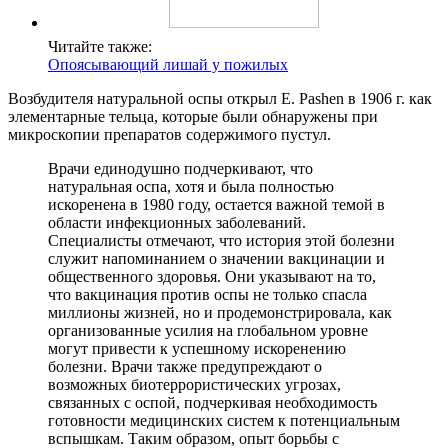
Читайте также:
Опоясывающий лишай у пожилых
Возбудителя натуральной оспы открыл Е. Pashen в 1906 г. как
элементарные тельца, которые были обнаружены при
микроскопии препаратов содержимого пустул.
Врачи единодушно подчеркивают, что
натуральная оспа, хотя и была полностью
искоренена в 1980 году, остается важной темой в
области инфекционных заболеваний.
Специалисты отмечают, что история этой болезни
служит напоминанием о значении вакцинации и
общественного здоровья. Они указывают на то,
что вакцинация против оспы не только спасла
миллионы жизней, но и продемонстрировала, как
организованные усилия на глобальном уровне
могут привести к успешному искоренению
болезни. Врачи также предупреждают о
возможных биотеррористических угрозах,
связанных с оспой, подчеркивая необходимость
готовности медицинских систем к потенциальным
вспышкам. Таким образом, опыт борьбы с