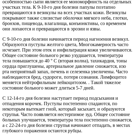
особенностью сыпи является ее мономорфнисть на отдельных
участках тела. К 9-10-го дня болезни папулы поэтапно
превращаются в везикулы на всех участках кожи. Везикулы
покрывают также слизистые оболочки мягкого неба, глотки,
бронхов, пищевода, влагалища, конъюнктивы, со временем
они лопаются и превращаются в эрозии и язвы.
С 9-10-го дня болезни начинается период нагноения везикул.
Образуются пустулы желтого цвета, Многокамерность часто
исчезает. При этом отек и инфильтрация кожи увеличиваются.
Общее состояние больного резко ухудшается, температура
тела повышается до 40 ° С (вторая волна), тахикардия, тоны
сердца приглушены, артериальное давление снижается, изо
рта неприятный запах, печень и селезенка увеличены. Часто
наблюдаются бред, судороги, потеря сознания. Лимфоцитоз
меняется нейтрофильным лейкоцитозом. . Такой тяжелое
состояние больного может длиться 5-7 дней.
С 12-14-го дня болезни наступает период подсыхания и
отпадения корочек. Пустулы постепенно спадаются, по
некоторым вытекает гной, который засыхает, и образуются
струпья. Часто появляется нестерпимое зуд. Общее состояние
больных улучшается, температура тела постепенно снижается,
а с 22-24-го дня болезни струпья начинают отпадать, в местах
глубокого поражения остаются рубцы.