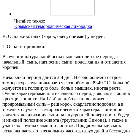
Читайте также:
Крымская геморрагическая лихорадка
В. Оспа животных (коров, овец, обезьян) у людей.
Г. Оспа от прививки.
В течении натуральной оспы выделяют четыре периода:
начальный, сыпь, нагноение сыпи, подсыхания и отпадения
корочек.
Начальный период длится 3-4 дня. Начало болезни острое,
температура тела повышается с ознобом до 39-40 ° С. Больной
жалуется на головную боль, боль в мышцах, иногда рвота.
Очень характерными для начального периода являются боли в
крестце, копчике. На 1-2-й день болезни возможен
продромальный сыпь – реш коро-, скарлатиноподобная, а в
тяжелых случаях – геморрагического характера. Типичной
является локализация сыпи на внутренней поверхности бедер
и нижней половине живота (треугольник Симона), а также в
участках грудных мышц и лопаток. Продромальный сыпь
воздерживается от нескольких часов до двух дней и бесследно