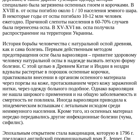
специально была загрязнена оспенных гноем и корочками. В
XVIII в. от оспы погибло около 1 / 10 населения земного шара.
В некоторые годы от оспы погибало 10-12 млн человек
ежегодно. Причиной слепоты населения в 60-70% случаев
была перенесена оспа. В XV-XVI вв. оспа получила
распространение на территории Украины.
История борьбы человечества с натуральной оспой древняя,
как и сама болезнь. Первым действенным методом
предотвращения оспе была вариоляция – привитие здоровому
человеку натуральной оспы в надежде вызвать легкую форму
болезни. С этой целью в Древнем Китае и Индии в ноздри
вдувалы растертые в порошок оспенные корочки,
практиковали внесении в организм оспенного материала
через порезы на коже, протаскиванием через кожу зараженной
нитки, через одежду больного подобное. Однако вариоляция
не нашла широкого применения и на общую заболеваемость и
смертность не повлияла. Иногда вариоляция приводила к
эпидемическим вспышкам с летальным исходом среди
неиммунного населения. Кроме того, из оспенных материал
нередко передавались другие инфекционные болезни (чума,
сифилис).
Эпохальным открытием стала вакцинация, которую в 1796 г.
предложил английский провинциальный врач Е. Jenner. Он