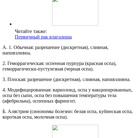
Читайте также:
Первичный рак влагалища
А. 1. Обычная: разрешение (дискретная), сливная,
напивзливна.
2. Геморрагическая: оспенная пурпура (красная оспа),
геморрагически-пустулезная (черная оспа).
3. Плоская: разрешение (дискретная), сливная, напивзливна.
4. Модифицированная: вариолоид, оспа у вакцинированных,
оспа без сыпи, оспа без повышения температуры тела
(афебрильна), оспенных фарингит.
Б. Алястрим (синонимы болезни: белая оспа, кубинская оспа,
короткая оспа, молочная оспа).