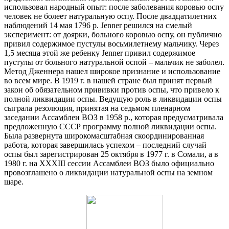
использовал народный опыт: после заболевания коровью оспу
человек не болеет натуральную оспу. После двадцатилетних
наблюдений 14 мая 1796 p. Jenner решился на смелый
эксперимент: от доярки, больного коровью оспу, он публично
привил содержимое пустулы восьмилетнему мальчику. Через
1,5 месяца этой же ребенку Jenner привил содержимое
пустулы от больного натуральной оспой – мальчик не заболел.
Метод Дженнера нашел широкое признание и использование
во всем мире. В 1919 г. в нашей стране был принят первый
закон об обязательном прививки против оспы, что привело к
полной ликвидации оспы. Ведущую роль в ликвидации оспы
сыграла резолюция, принятая на седьмом пленарном
заседании Ассамблеи ВОЗ в 1958 p., которая предусматривала
предложенную СССР программу полной ликвидации оспы.
Была развернута широкомасштабная скоординированная
работа, которая завершилась успехом – последний случай
оспы был зарегистрирован 25 октября в 1977 г. в Сомали, а в
1980 г. на XXXIII сессии Ассамблеи ВОЗ было официально
провозглашено о ликвидации натуральной оспы на земном
шаре.