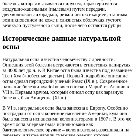
болезнь, которая вызывается вирусом, характеризуется
воздушно-капельным (пылевым) путем передачи,
двухволновой лихорадкой, резкой интоксикацией, этапным
возникновением на коже и слизистых оболочках густого
везикуло-пустулезного сыпи, после чего остаются рубцы.
Исторические данные натуральной
оспы
Натуральная оспа известна человечеству с древности.
Описания этой болезни встречаются в египетских папирусах
за 3000 лет до н. е. В Китае оспа была известна под названием
Тьен Хуа («небесные цветы»). Первый подробное описание
оспы сделал персидский ученый Разес (IX в.). Современное
название болезни «variola» ввел епископ Марий из Аванчо в
VII в. Первым врачом, который описал оспу как заразную
болезнь, был Авиценна (XI в.).
В VI в. натуральная оспа была занесена в Европу. Особенно
пострадали от оспы коренное население Америки, куда она
была занесена испанскими колонизаторами в 1507 г. В это же
время оспа впервые была использована как
бактериологическое оружие – колонизаторы развешивали на
деревьях, а также дарили туземцам одежду, которая