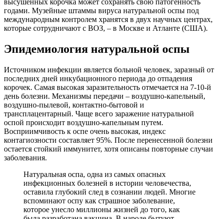
высушенных корочка может сохранять свою патогенность
годами. Музейные штаммы вируса натуральной оспы под
международным контролем хранятся в двух научных центрах,
которые сотрудничают с ВОЗ, – в Москве и Атланте (США).
Эпидемиология натуральной оспы
Источником инфекции является больной человек, заразный от
последних дней инкубационного периода до отпадения
корочек. Самая высокая заразительность отмечается на 7-10-й
день болезни. Механизмы передачи – воздушно-капельный,
воздушно-пылевой, контактно-бытовой и
трансплацентарный. Чаще всего заражение натуральной
оспой происходит воздушно-капельным путем.
Восприимчивость к оспе очень высокая, индекс
контагиозности составляет 95%. После перенесенной болезни
остается стойкий иммунитет, хотя описаны повторные случаи
заболевания.
Натуральная оспа, одна из самых опасных
инфекционных болезней в истории человечества,
оставила глубокий след в сознании людей. Многие
вспоминают оспу как страшное заболевание,
которое унесло миллионы жизней до того, как
была разработана вакцина. В народе бытуют