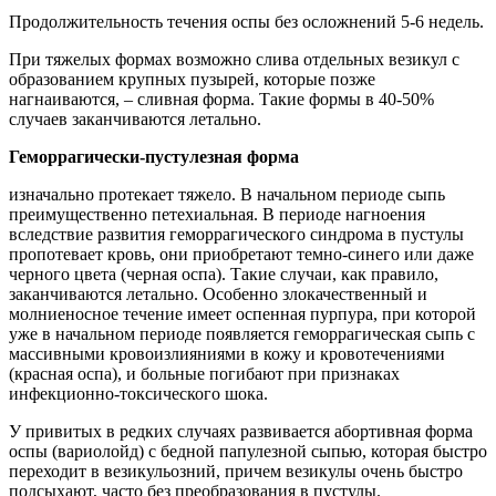
Продолжительность течения оспы без осложнений 5-6 недель.
При тяжелых формах возможно слива отдельных везикул с
образованием крупных пузырей, которые позже
нагнаиваются, – сливная форма. Такие формы в 40-50%
случаев заканчиваются летально.
Геморрагически-пустулезная форма
изначально протекает тяжело. В начальном периоде сыпь
преимущественно петехиальная. В периоде нагноения
вследствие развития геморрагического синдрома в пустулы
пропотевает кровь, они приобретают темно-синего или даже
черного цвета (черная оспа). Такие случаи, как правило,
заканчиваются летально. Особенно злокачественный и
молниеносное течение имеет оспенная пурпура, при которой
уже в начальном периоде появляется геморрагическая сыпь с
массивными кровоизлияниями в кожу и кровотечениями
(красная оспа), и больные погибают при признаках
инфекционно-токсического шока.
У привитых в редких случаях развивается абортивная форма
оспы (вариолойд) с бедной папулезной сыпью, которая быстро
переходит в везикульозний, причем везикулы очень быстро
подсыхают, часто без преобразования в пустулы.