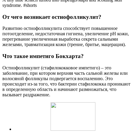
syndrome. #shorts
От чего возникает остиофолликулит?
Развитию остиофолликулита способствует повышенное
потоотделение, недостаточная гигиена, увеличение рН кожи,
перегревание увеличенная выработка секрета сальными
железами, травматизация кожи (трение, бритье, мацерация).
Что такое импетиго Бокхарта?
Остиофолликулит (стафилококковое импетиго) – это
заболевание, при котором верхняя часть сальной железы или
волосяной фолликулы подвергается воспалению. Это
происходит из-за того, что бактерии стафилококка проникают
в определенную область и начинают размножаться, что
вызывает раздражение.