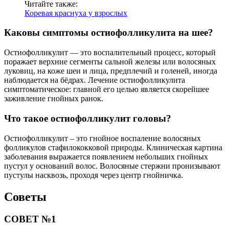
Читайте также:
Коревая краснуха у взрослых
Каковы симптомы остиофолликулита на шее?
Остиофолликулит — это воспалительный процесс, который
поражает верхние сегменты сальной железы или волосяных
луковиц, на коже шеи и лица, предплечий и голеней, иногда
наблюдается на бёдрах. Лечение остиофолликулита
симптоматическое: главной его целью является скорейшее
заживление гнойных ранок.
Что такое остиофолликулит головы?
Остиофолликулит – это гнойное воспаление волосяных
фолликулов стафилококковой природы. Клиническая картина
заболевания выражается появлением небольших гнойных
пустул у оснований волос. Волосяные стержни пронизывают
пустулы насквозь, проходя через центр гнойничка.
Советы
СОВЕТ №1