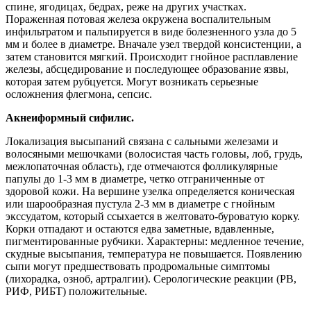
спине, ягодицах, бедрах, реже на других участках.
Пораженная потовая железа окружена воспалительным
инфильтратом и пальпируется в виде болезненного узла до 5
мм и более в диаметре. Вначале узел твердой консистенции, а
затем становится мягкий. Происходит гнойное расплавление
железы, абсцедирование и последующее образование язвы,
которая затем рубцуется. Могут возникать серьезные
осложнения флегмона, сепсис.
Акнеиформный сифилис.
Локализация высыпаний связана с сальными железами и
волосяными мешочками (волосистая часть головы, лоб, грудь,
межлопаточная область), где отмечаются фолликулярные
папулы до 1-3 мм в диаметре, четко отграниченные от
здоровой кожи. На вершине узелка определяется коническая
или шарообразная пустула 2-3 мм в диаметре с гнойным
экссудатом, который ссыхается в желтовато-буроватую корку.
Корки отпадают и остаются едва заметные, вдавленные,
пигментированные рубчики. Характерны: медленное течение,
скудные высыпания, температура не повышается. Появлению
сыпи могут предшествовать продромальные симптомы
(лихорадка, озноб, артралгии). Серологические реакции (РВ,
РИФ, РИБТ) положительные.