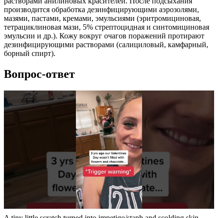
растворами анилиновых красителей. После подсыхания
производится обработка дезинфицирующими аэрозолями,
мазями, пастами, кремами, эмульсиями (эритромициновая,
тетрациклиновая мази, 5% стрептоцидная и синтомициновая
эмульсии и др.). Кожу вокруг очагов поражений протирают
дезинфицирующими растворами (салициловый, камфарный,
борный спирт).
Вопрос-ответ
A tiny little scratch turned into impetigo/staph and scolding skin