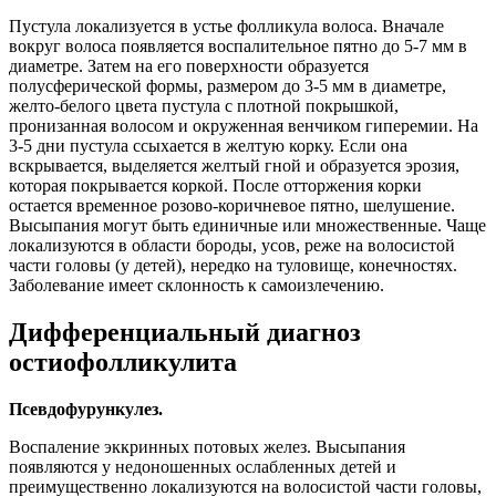
Пустула локализуется в устье фолликула волоса. Вначале
вокруг волоса появляется воспалительное пятно до 5-7 мм в
диаметре. Затем на его поверхности образуется
полусферической формы, размером до 3-5 мм в диаметре,
желто-белого цвета пустула с плотной покрышкой,
пронизанная волосом и окруженная венчиком гиперемии. На
3-5 дни пустула ссыхается в желтую корку. Если она
вскрывается, выделяется желтый гной и образуется эрозия,
которая покрывается коркой. После отторжения корки
остается временное розово-коричневое пятно, шелушение.
Высыпания могут быть единичные или множественные. Чаще
локализуются в области бороды, усов, реже на волосистой
части головы (у детей), нередко на туловище, конечностях.
Заболевание имеет склонность к самоизлечению.
Дифференциальный диагноз
остиофолликулита
Псевдофурункулез.
Воспаление эккринных потовых желез. Высыпания
появляются у недоношенных ослабленных детей и
преимущественно локализуются на волосистой части головы,