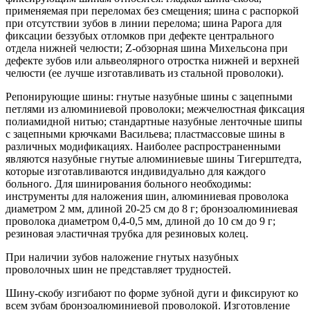
применяемая при переломах без смещения; шина с распоркой
при отсутствии зубов в линии перелома; шина Рарога для
фиксации беззубых отломков при дефекте центрального
отдела нижней челюсти; Z-обзорная шина Михельсона при
дефекте зубов или альвеолярного отростка нижней и верхней
челюсти (ее лучше изготавливать из стальной проволоки).
Репонирующие шины: гнутые назубные шины с зацепными
петлями из алюминиевой проволоки; межчелюстная фиксация
полиамидной нитью; стандартные назубные ленточные шипы
с зацепными крючками Васильева; пластмассовые шины в
различных модификациях. Наиболее распространенными
являются назубные гнутые алюминиевые шины Тигерштедта,
которые изготавливаются индивидуально для каждого
больного. Для шинирования больного необходимы:
инструменты для наложения шин, алюминиевая проволока
диаметром 2 мм, длиной 20-25 см до 8 г; бронзоалюминиевая
проволока диаметром 0,4-0,5 мм, длиной до 10 см до 9 г;
резиновая эластичная трубка для резиновых колец.
При наличии зубов наложение гнутых назубных
проволочных шин не представляет трудностей.
Шину-скобу изгибают по форме зубной дуги и фиксируют ко
всем зубам бронзоалюминиевой проволокой. Изготовление