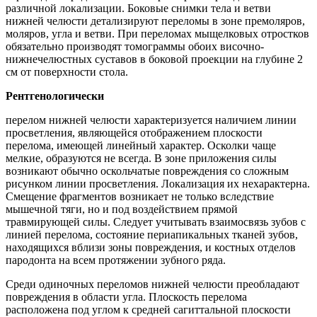
различной локализации. Боковые снимки тела и ветви
нижней челюсти детализируют переломы в зоне премоляров,
моляров, угла и ветви. При переломах мыщелковых отростков
обязательно производят томограммы обоих височно-
нижнечелюстных суставов в боковой проекции на глубине 2
см от поверхности стола.
Рентгенологически
перелом нижней челюсти характеризуется наличием линии
просветления, являющейся отображением плоскости
перелома, имеющей линейный характер. Осколки чаще
мелкие, образуются не всегда. В зоне приложения силы
возникают обычно оскольчатые повреждения со сложным
рисунком линии просветления. Локализация их нехарактерна.
Смещение фрагментов возникает не только вследствие
мышечной тяги, но и под воздействием прямой
травмирующей силы. Следует учитывать взаимосвязь зубов с
линией перелома, состояние периапикальных тканей зубов,
находящихся вблизи зоны повреждения, и костных отделов
пародонта на всем протяжении зубного ряда.
Среди одиночных переломов нижней челюсти преобладают
повреждения в области угла. Плоскость перелома
расположена под углом к средней сагиттальной плоскости