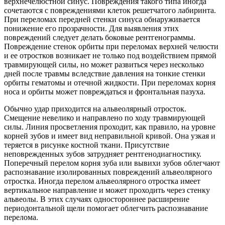
верхнечелюстной синус. Повреждения такого типа иногда
сочетаются с повреждениями клеток решетчатого лабиринта.
При переломах передней стенки синуса обнаруживается
понижение его прозрачности. Для выявления этих
повреждений следует делать боковые рентгенограммы.
Повреждение стенок орбиты при переломах верхней челюсти
и ее отростков возникает не только под воздействием прямой
травмирующей силы, но может развиться через несколько
дней после травмы вследствие давления на тонкие стенки
орбиты гематомы и отечной жидкости. При переломах корня
носа и орбиты может повреждаться и фронтальная пазуха.
Обычно удар приходится на альвеолярный отросток.
Смещение невелико и направлено по ходу травмирующей
силы. Линия просветления проходит, как правило, на уровне
корней зубов и имеет вид неправильной кривой. Она узкая и
теряется в рисунке костной ткани. Присутствие
неповрежденных зубов затрудняет рентгенодиагностику.
Поперечный перелом корня зуба или вывихи зубов облегчают
распознавание изолированных повреждений альвеолярного
отростка. Иногда перелом альвеолярного отростка имеет
вертикальное направление и может проходить через стенку
альвеолы. В этих случаях одностороннее расширение
периодонтальной щели помогает облегчить распознавание
перелома.