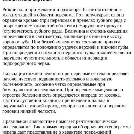
Резкие боли при жевании и разговоре. Разлитая отечность
мягких тканей в области перелома. Рот полуоткрыт, слюна
окрашена кровью (при переломах в пределах зубного ряда с
повреждением слизистой оболочки). Нарушение прикуса
(ступенчатость зубного ряда). Величина и степень смещения
определяются в сантиметрах, миллиметрах или на высоту
коронки зуба. При беззубых челюстях состояние прикуса
определяется по положению уздечек верхней и нижней губы.
При повреждении сосудисто-нервного пучка нижней челюсти
нарушена чувствительность в области иннервации
подбородочного нерва.
Пальпация нижней челюсти при переломе ее тела определяет
патологическую подвижность отломков и локальную
болезненность, особенно четко определяемые при
бимануальном исследовании. При переломе мыщелкового
отростка болезненность определяется впереди от козелка.
Пустота суставной впадины при введении пальца в
наружный слуховой проход говорит о вывихе или переломе
головки нижней челюсти.
Правильной диагностике помогает рентгенологическое
исследование. Так, прямая передняя обзорная рентгенограмма
черепа дает представление о характере повреждений