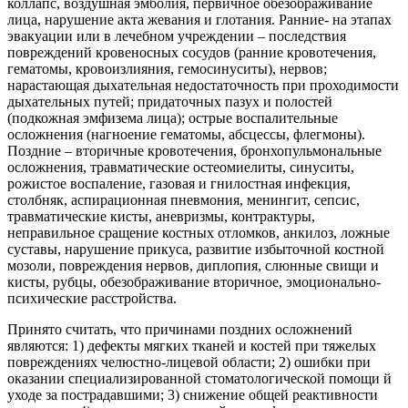
коллапс, воздушная эмболия, первичное обезображивание
лица, нарушение акта жевания и глотания. Ранние- на этапах
эвакуации или в лечебном учреждении – последствия
повреждений кровеносных сосудов (ранние кровотечения,
гематомы, кровоизлияния, гемосинуситы), нервов;
нарастающая дыхательная недостаточность при проходимости
дыхательных путей; придаточных пазух и полостей
(подкожная эмфизема лица); острые воспалительные
осложнения (нагноение гематомы, абсцессы, флегмоны).
Поздние – вторичные кровотечения, бронхопульмональные
осложнения, травматические остеомиелиты, синуситы,
рожистое воспаление, газовая и гнилостная инфекция,
столбняк, аспирационная пневмония, менингит, сепсис,
травматические кисты, аневризмы, контрактуры,
неправильное сращение костных отломков, анкилоз, ложные
суставы, нарушение прикуса, развитие избыточной костной
мозоли, повреждения нервов, диплопия, слюнные свищи и
кисты, рубцы, обезображивание вторичное, эмоционально-
психические расстройства.
Принято считать, что причинами поздних осложнений
являются: 1) дефекты мягких тканей и костей при тяжелых
повреждениях челюстно-лицевой области; 2) ошибки при
оказании специализированной стоматологической помощи й
уходе за пострадавшими; 3) снижение общей реактивности