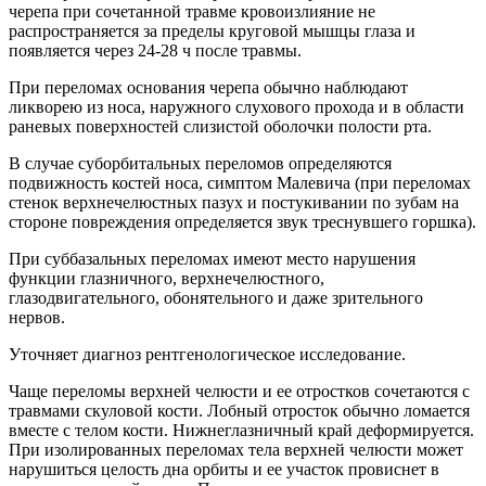
черепа при сочетанной травме кровоизлияние не
распространяется за пределы круговой мышцы глаза и
появляется через 24-28 ч после травмы.
При переломах основания черепа обычно наблюдают
ликворею из носа, наружного слухового прохода и в области
раневых поверхностей слизистой оболочки полости рта.
В случае суборбитальных переломов определяются
подвижность костей носа, симптом Малевича (при переломах
стенок верхнечелюстных пазух и постукивании по зубам на
стороне повреждения определяется звук треснувшего горшка).
При суббазальных переломах имеют место нарушения
функции глазничного, верхнечелюстного,
глазодвигательного, обонятельного и даже зрительного
нервов.
Уточняет диагноз рентгенологическое исследование.
Чаще переломы верхней челюсти и ее отростков сочетаются с
травмами скуловой кости. Лобный отросток обычно ломается
вместе с телом кости. Нижнеглазничный край деформируется.
При изолированных переломах тела верхней челюсти может
нарушиться целость дна орбиты и ее участок провиснет в