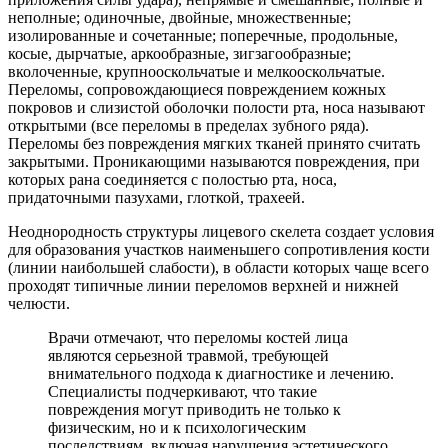
неполные; одиночные, двойные, множественные;
изолированные и сочетанные; поперечные, продольные,
косые, дырчатые, аркообразные, зигзагообразные;
вколоченные, крупнооскольчатые и мелкооскольчатые.
Переломы, сопровождающиеся повреждением кожных
покровов и слизистой оболочки полости рта, носа называют
открытыми (все переломы в пределах зубного ряда).
Переломы без повреждения мягких тканей принято считать
закрытыми. Проникающими называются повреждения, при
которых рана соединяется с полостью рта, носа,
придаточными пазухами, глоткой, трахеей.
Неоднородность структуры лицевого скелета создает условия
для образования участков наименьшего сопротивления кости
(линии наибольшей слабости), в области которых чаще всего
проходят типичные линии переломов верхней и нижней
челюсти.
Врачи отмечают, что переломы костей лица
являются серьезной травмой, требующей
внимательного подхода к диагностике и лечению.
Специалисты подчеркивают, что такие
повреждения могут приводить не только к
физическим, но и к психологическим
последствиям, включая нарушения эстетического