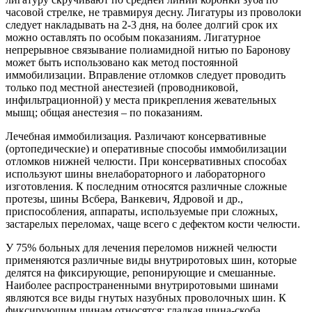
часовой стрелке, не травмируя десну. Лигатуры из проволоки
следует накладывать на 2-3 дня, на более долгий срок их
можно оставлять по особым показаниям. Лигатурное
непрерывное связывание полиамидной нитью по Баронову
может быть использовано как метод постоянной
иммобилизации. Вправление отломков следует проводить
только под местной анестезией (проводниковой,
инфильтрационной) у места прикрепления жевательных
мышц; общая анестезия – по показаниям.
Лечебная иммобилизация. Различают консервативные
(ортопедические) и оперативные способы иммобилизации
отломков нижней челюсти. При консервативных способах
используют шины внелабораторного и лабораторного
изготовления. К последним относятся различные сложные
протезы, шины Всбера, Ванкевич, Ядровой и др.,
приспособления, аппараты, используемые при сложных,
застарелых переломах, чаще всего с дефектом кости челюсти.
У 75% больных для лечения переломов нижней челюсти
применяются различные виды внутриротовых шин, которые
делятся на фиксирующие, репонирующие и смешанные.
Наиболее распространенными внутриротовыми шинами
являются все виды гнутых назубных проволочных шин. К
фиксирующим шинам относятся: гладкая шина-скоба,