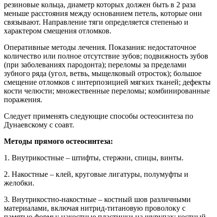
резиновые кольца, диаметр которых должен быть в 2 раза
меньше расстояния между основанием петель, которые они
связывают. Направление тяги определяется степенью и
характером смещения отломков.
Оперативные методы лечения. Показания: недостаточное
количество или полное отсутствие зубов; подвижность зубов
(при заболеваниях пародонта); переломы за пределами
зубного ряда (угол, ветвь, мыщелковый отросток); большое
смещение отломков с интерпозицией мягких тканей; дефекты
кости челюсти; множественные переломы; комбинированные
поражения.
Следует применять следующие способы остеосинтеза по
Дунаевскому с соавт.
Методы прямого остеосинтеза:
1. Внутрикостные – штифты, стержни, спицы, винты.
2. Накостные – клей, круговые лигатуры, полумуфты и
желобки.
3. Внутрикостно-накостные – костный шов различными
материалами, включая нитрид-титановую проволоку с
памятью формы; накостные пластинки на шурупах; костный