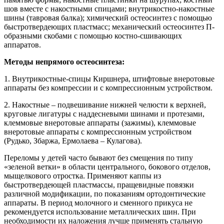
шов вместе с накостными спицами; внутрикостно-накостные
шины (тавровая балка); химический остеосинтез с помощью
быстротвердеющих пластмасс; механический остеосинтез П-
образными скобами с помощью костно-сшивающих
аппаратов.
Методы непрямого остеосинтеза:
1. Внутрикостные-спицы Киршнера, штифтовые внеротовые
аппараты без компрессии и с компрессионным устройством.
2. Накостные – подвешивание нижней челюсти к верхней,
круговые лигатуры с наддесневыми шинами и протезами,
клеммовые внеротовые аппараты (зажимы), клеммовые
внеротовые аппараты с компрессионным устройством
(Рудько, Збаржа, Ермолаева – Кулагова).
Переломы у детей часто бывают без смещения по типу
«зеленой ветки» в области центрального, бокового отделов,
мыщелкового отростка. Применяют каппы из
быстротвердеющей пластмассы, пращевидные повязки
различной модификации, по показаниям ортодонтические
аппараты. В период молочного и сменного прикуса не
рекомендуется использование металлических шин. При
необходимости их наложения лучше применять стальную