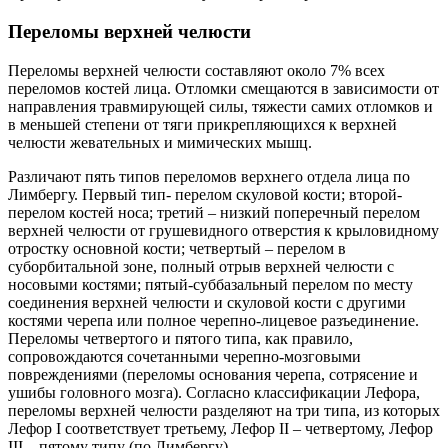
Переломы верхней челюсти
Переломы верхней челюсти составляют около 7% всех
переломов костей лица. Отломки смещаются в зависимости от
направления травмирующей силы, тяжести самих отломков и
в меньшей степени от тяги прикрепляющихся к верхней
челюсти жевательных и мимических мышц.
Различают пять типов переломов верхнего отдела лица по
Лимбергу. Первый тип- перелом скуловой кости; второй-
перелом костей носа; третий – низкий поперечный перелом
верхней челюсти от грушевидного отверстия к крыловидному
отростку основной кости; четвертый – перелом в
суборбитальной зоне, полный отрыв верхней челюсти с
носовыми костями; пятый-суббазальный перелом по месту
соединения верхней челюсти и скуловой кости с другими
костями черепа или полное черепно-лицевое разъединение.
Переломы четвертого и пятого типа, как правило,
сопровождаются сочетанными черепно-мозговыми
повреждениями (переломы основания черепа, сотрясение и
ушибы головного мозга). Согласно классификации Лефора,
переломы верхней челюсти разделяют на три типа, из которых
Лефор I соответствует третьему, Лефор II – четвертому, Лефор
III – пятому типу (по Лимбергу).