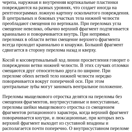
черепа, наружная и внутренняя кортикальные пластинки
повреждаются на разных уровнях, что создает иногда на
рентгенограммах ложную картину оскольчатого повреждения.
В центральных и боковых участках тела нижней челюсти
преобладают смещения по вертикали. При переломах угла
смещение невелико, обычно верхний фрагмент подтягивается
краниально и поворачивается внутрь. При непрямых
переломах в области ветви смещение верхнего фрагмента
всегда проходит краниально и кнаружи. Большой фрагмент
сдвигается в сторону перелома назад и кверху.
Косой и косовертикальный ход линии просветления говорит о
повреждении ветви нижней челюсти. В этих случаях отломки
смещаются друг относительно друга по ширине. При
переломе обеих ветвей тело нижней челюсти нередко
поворачивается вокруг поперечной оси. При этом
центральные зубы могут занимать вентральное положение.
Переломы мыщелкового отростка делятся на переломы без
смещения фрагментов, внутрисуставные и внесуставные,
переломы шейки мыщелкового отростка со смещением
фрагментов ротационного характера, когда верхний фрагмент
поворачивается кнутри, и люксационные, при которых весь
верхний фрагмент выходит из суставной впадины и
располагается почти поперечно. О внутрисуставном переломе