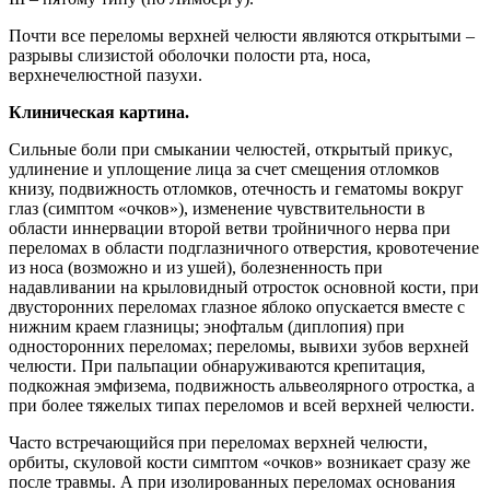
Почти все переломы верхней челюсти являются открытыми –
разрывы слизистой оболочки полости рта, носа,
верхнечелюстной пазухи.
Клиническая картина.
Сильные боли при смыкании челюстей, открытый прикус,
удлинение и уплощение лица за счет смещения отломков
книзу, подвижность отломков, отечность и гематомы вокруг
глаз (симптом «очков»), изменение чувствительности в
области иннервации второй ветви тройничного нерва при
переломах в области подглазничного отверстия, кровотечение
из носа (возможно и из ушей), болезненность при
надавливании на крыловидный отросток основной кости, при
двусторонних переломах глазное яблоко опускается вместе с
нижним краем глазницы; энофтальм (диплопия) при
односторонних переломах; переломы, вывихи зубов верхней
челюсти. При пальпации обнаруживаются крепитация,
подкожная эмфизема, подвижность альвеолярного отростка, а
при более тяжелых типах переломов и всей верхней челюсти.
Часто встречающийся при переломах верхней челюсти,
орбиты, скуловой кости симптом «очков» возникает сразу же
после травмы. А при изолированных переломах основания