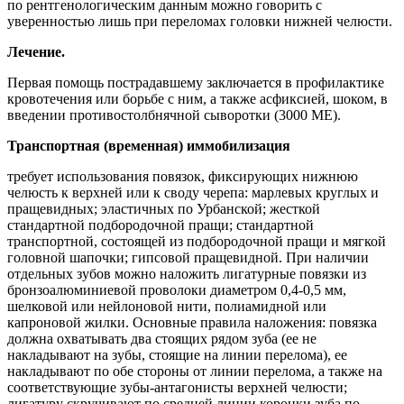
по рентгенологическим данным можно говорить с
уверенностью лишь при переломах головки нижней челюсти.
Лечение.
Первая помощь пострадавшему заключается в профилактике
кровотечения или борьбе с ним, а также асфиксией, шоком, в
введении противостолбнячной сыворотки (3000 ME).
Транспортная (временная) иммобилизация
требует использования повязок, фиксирующих нижнюю
челюсть к верхней или к своду черепа: марлевых круглых и
пращевидных; эластичных по Урбанской; жесткой
стандартной подбородочной пращи; стандартной
транспортной, состоящей из подбородочной пращи и мягкой
головной шапочки; гипсовой пращевидной. При наличии
отдельных зубов можно наложить лигатурные повязки из
бронзоалюминиевой проволоки диаметром 0,4-0,5 мм,
шелковой или нейлоновой нити, полиамидной или
капроновой жилки. Основные правила наложения: повязка
должна охватывать два стоящих рядом зуба (ее не
накладывают на зубы, стоящие на линии перелома), ее
накладывают по обе стороны от линии перелома, а также на
соответствующие зубы-антагонисты верхней челюсти;
лигатуру скручивают по средней линии коронки зуба по