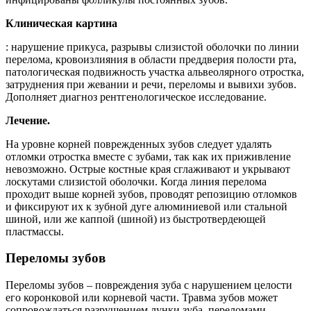
Клиническая картина
: нарушение прикуса, разрывы слизистой оболочки по линии
перелома, кровоизлияния в области преддверия полости рта,
патологическая подвижность участка альвеолярного отростка,
затруднения при жевании и речи, переломы и вывихи зубов.
Дополняет диагноз рентгенологическое исследование.
Лечение.
На уровне корней поврежденных зубов следует удалять
отломки отростка вместе с зубами, так как их приживление
невозможно. Острые костные края сглаживают и укрывают
лоскутами слизистой оболочки. Когда линия перелома
проходит выше корней зубов, проводят репозицию отломков
и фиксируют их к зубной дуге алюминиевой или стальной
шиной, или же каппой (шиной) из быстротвердеющей
пластмассы.
Переломы зубов
Переломы зубов – повреждения зуба с нарушением целости
его коронковой или корневой части. Травма зубов может
сопровождаться разрушением лунки зуба, переломами