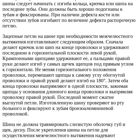
шины следует начинать с изгиба кольца, крючка или шипа на
последние зубы. Они должны быть хорошо подогнаны к
зубам и фиксированы. При наличии дефекта кости или
отсутствии зубов изгибают по величине дефекта распорочную
петлю.
Зацепные петли на шине при необходимости межчелюстного
вытяжения изготавливают следующим образом. Сначала
делают крючок или шип на конце проволоки и удерживают
последнюю в горизонтальной плоскости левой рукой.
Крампонными щипцами удерживают ее, а пальцами правой
руки делают изгиб у самых щечек щипцов под прямым углом
к горизонтали. Не меняя горизонтального положения
проволоки, перемешают щипцы к самому углу обогнутой
проволоки и правой рукой делают изгиб на 180°. Затем оба
конца проволоки выпрямляют в одной плоскости, зажимая
щипцы у основания длинного конца проволоки и выпрямляя
проволоку правой рукой. Последний момент сжатие
выгнутой петли. Изготовленную шину проверяют во рту
больного и фиксируют к зубам бронзоалюминиевой
проволокой.
Шина не должна травмировать слизистую оболочку губ и
щек, десну. После укрепления шины на петли для
осуществления межчелюстного вытяжения надевают