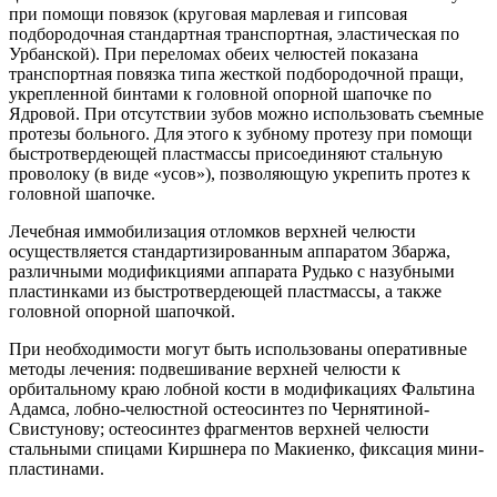
при помощи повязок (круговая марлевая и гипсовая
подбородочная стандартная транспортная, эластическая по
Урбанской). При переломах обеих челюстей показана
транспортная повязка типа жесткой подбородочной пращи,
укрепленной бинтами к головной опорной шапочке по
Ядровой. При отсутствии зубов можно использовать съемные
протезы больного. Для этого к зубному протезу при помощи
быстротвердеющей пластмассы присоединяют стальную
проволоку (в виде «усов»), позволяющую укрепить протез к
головной шапочке.
Лечебная иммобилизация отломков верхней челюсти
осуществляется стандартизированным аппаратом Збаржа,
различными модификциями аппарата Рудько с назубными
пластинками из быстротвердеющей пластмассы, а также
головной опорной шапочкой.
При необходимости могут быть использованы оперативные
методы лечения: подвешивание верхней челюсти к
орбитальному краю лобной кости в модификациях Фальтина
Адамса, лобно-челюстной остеосинтез по Чернятиной-
Свистунову; остеосинтез фрагментов верхней челюсти
стальными спицами Киршнера по Макиенко, фиксация мини-
пластинами.