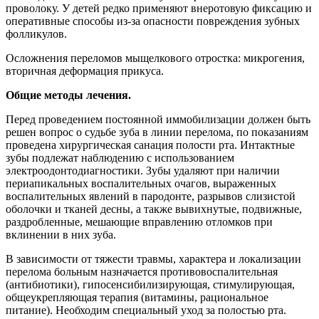
проволоку. У детей редко применяют внеротовую фиксацию и
оперативные способы из-за опасности повреждения зубных
фолликулов.
Осложнения переломов мыщелкового отростка: микрогения,
вторичная деформация прикуса.
Общие методы лечения.
Перед проведением постоянной иммобилизации должен быть
решен вопрос о судьбе зуба в линии перелома, по показаниям
проведена хирургическая санация полости рта. Интактные
зубы подлежат наблюдению с использованием
электроодонтодиагностики. Зубы удаляют при наличии
периапикальных воспалительных очагов, выраженных
воспалительных явлений в пародонте, разрывов слизистой
оболочки и тканей десны, а также вывихнутые, подвижные,
раздробленные, мешающие вправлению отломков при
вклинении в них зуба.
В зависимости от тяжести травмы, характера и локализации
перелома больным назначается противовоспалительная
(антибиотики), гипосенсибилизирующая, стимулирующая,
общеукрепляющая терапия (витамины, рациональное
питание). Необходим специальный уход за полостью рта.