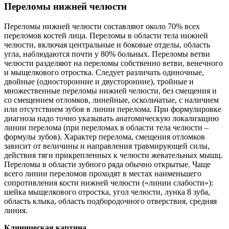
Переломы нижней челюсти
Переломы нижней челюсти составляют около 70% всех
переломов костей лица. Переломы в области тела нижней
челюсти, включая центральные и боковые отделы, область
угла, наблюдаются почти у 80% больных. Переломы ветви
челюсти разделяют на переломы собственно ветви, венечного
и мыщелкового отростка. Следует различать одиночные,
двойные (односторонние и двусторонние), тройные и
множественные переломы нижней челюсти, без смещения и
со смещением отломков, линейные, оскольчатые, с наличием
или отсутствием зубов в линии перелома. При формулировке
диагноза надо точно указывать анатомическую локализацию
линии перелома (при переломах в области тела челюсти –
формулы зубов). Характер перелома, смещения отломков
зависит от величины и направления травмирующей силы,
действия тяги прикрепленных к челюсти жевательных мышц.
Переломы в области зубного ряда обычно открытые. Чаще
всего линии переломов проходят в местах наименьшего
сопротивления кости нижней челюсти («линии слабости»):
шейка мыщелкового отростка, угол челюсти, лунка 8 зуба,
область клыка, область подбородочного отверствия, средняя
линия.
Клиническая картина.