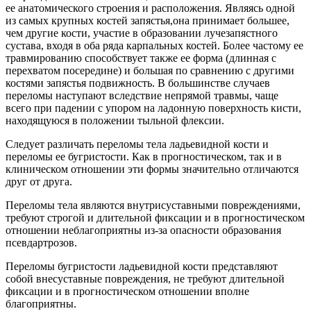
ее анатомического строения и расположения. Являясь одной
из самых крупных костей запястья,она принимает большее,
чем другие кости, участие в образовании лучезапястного
сустава, входя в оба ряда карпальных костей. Более частому ее
травмированию способствует также ее форма (длинная с
перехватом посередине) и большая по сравнению с другими
костями запястья подвижность. В большинстве случаев
переломы наступают вследствие непрямой травмы, чаще
всего при падении с упором на ладонную поверхность кисти,
находящуюся в положении тыльной флексии.
Следует различать переломы тела ладьевидной кости и
переломы ее бугристости. Как в прогностическом, так и в
клиническом отношении эти формы значительно отличаются
друг от друга.
Переломы тела являются внутрисуставными повреждениями,
требуют строгой и длительной фиксации и в прогностическом
отношении неблагоприятны из-за опасности образования
псевдартрозов.
Переломы бугристости ладьевидной кости представляют
собой внесуставные повреждения, не требуют длительной
фиксации и в прогностическом отношении вполне
благоприятны.