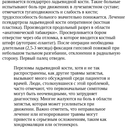
развивается псевдартроз ладьевидной кости. Такие больные
испытывают боль при движениях в лучезапястном суставе;
отмечается тугаподвижность и слабость в кисти;
трудоспособность больного значительно понижается. Лечение
псевдартроза ладьевидной кости оперативное (костная
пластика). Производится продольный разрез в области
«анатомической табакерки». Просверливается бором
отверстие через оба отломка, в которое вводится костный
штифт (аутотранс-плантат). После операции необходима
длительная (2,5-3 месяца) фиксация гипсовой повязкой при
небольшом тыльном разгибании, отклонении в радиальную
сторону. Первый палец отведен.
Переломы ладьевидной кости, хотя и не так
распространены, как другие травмы запястья,
вызывают много обсуждений среди пациентов и
врачей. Люди, столкнувшиеся с этой проблемой,
часто отмечают, что первоначальные симптомы
могут быть неочевидными, что затрудняет
диагностику. Многие жалуются на боль в области
запястья, которая может усиливаться при
движении. Важно отметить, что неправильное
лечение или игнорирование травмы могут
привести к серьезным осложнениям, таким как
хондромаляция или остеонекроз.