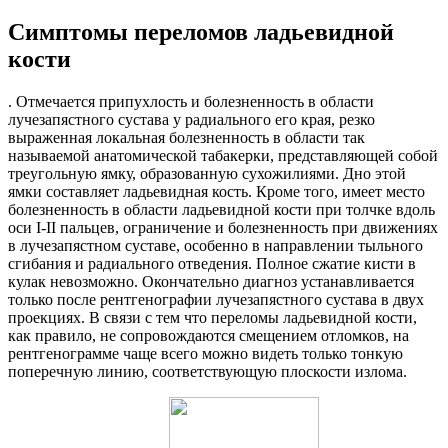
Симптомы переломов ладьевидной
кости
. Отмечается припухлость и болезненность в области
лучезапястного сустава у радиального его края, резко
выраженная локальная болезненность в области так
называемой анатомической табакерки, представляющей собой
треугольную ямку, образованную сухожилиями. Дно этой
ямки составляет ладьевидная кость. Кроме того, имеет место
болезненность в области ладьевидной кости при толчке вдоль
оси I-II пальцев, ограничение и болезненность при движениях
в лучезапястном суставе, особенно в направлении тыльного
сгибания и радиального отведения. Полное сжатие кисти в
кулак невозможно. Окончательно диагноз устанавливается
только после рентгенографии лучезапястного сустава в двух
проекциях. В связи с тем что переломы ладьевидной кости,
как правило, не сопровождаются смещением отломков, на
рентгенограмме чаще всего можно видеть только тонкую
поперечную линию, соответствующую плоскости излома.