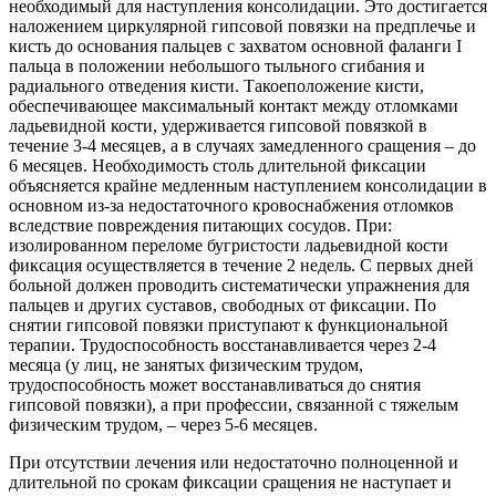
необходимый для наступления консолидации. Это достигается
наложением циркулярной гипсовой повязки на предплечье и
кисть до основания пальцев с захватом основной фаланги I
пальца в положении небольшого тыльного сгибания и
радиального отведения кисти. Такоеположение кисти,
обеспечивающее максимальный контакт между отломками
ладьевидной кости, удерживается гипсовой повязкой в
течение 3-4 месяцев, а в случаях замедленного сращения – до
6 месяцев. Необходимость столь длительной фиксации
объясняется крайне медленным наступлением консолидации в
основном из-за недостаточного кровоснабжения отломков
вследствие повреждения питающих сосудов. При:
изолированном переломе бугристости ладьевидной кости
фиксация осуществляется в течение 2 недель. С первых дней
больной должен проводить систематически упражнения для
пальцев и других суставов, свободных от фиксации. По
снятии гипсовой повязки приступают к функциональной
терапии. Трудоспособность восстанавливается через 2-4
месяца (у лиц, не занятых физическим трудом,
трудоспособность может восстанавливаться до снятия
гипсовой повязки), а при профессии, связанной с тяжелым
физическим трудом, – через 5-6 месяцев.
При отсутствии лечения или недостаточно полноценной и
длительной по срокам фиксации сращения не наступает и