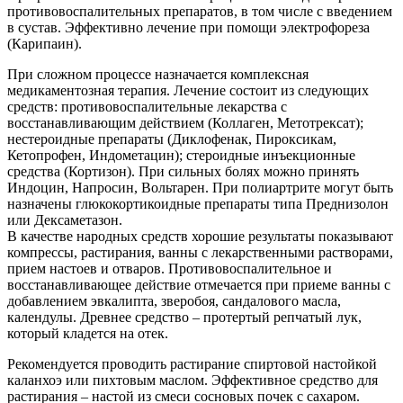
противовоспалительных препаратов, в том числе с введением
в сустав. Эффективно лечение при помощи электрофореза
(Карипаин).
При сложном процессе назначается комплексная
медикаментозная терапия. Лечение состоит из следующих
средств: противовоспалительные лекарства с
восстанавливающим действием (Коллаген, Метотрексат);
нестероидные препараты (Диклофенак, Пироксикам,
Кетопрофен, Индометацин); стероидные инъекционные
средства (Кортизон). При сильных болях можно принять
Индоцин, Напросин, Вольтарен. При полиартрите могут быть
назначены глюкокортикоидные препараты типа Преднизолон
или Дексаметазон.
В качестве народных средств хорошие результаты показывают
компрессы, растирания, ванны с лекарственными растворами,
прием настоев и отваров. Противовоспалительное и
восстанавливающее действие отмечается при приеме ванны с
добавлением эвкалипта, зверобоя, сандалового масла,
календулы. Древнее средство – протертый репчатый лук,
который кладется на отек.
Рекомендуется проводить растирание спиртовой настойкой
каланхоэ или пихтовым маслом. Эффективное средство для
растирания – настой из смеси сосновых почек с сахаром.