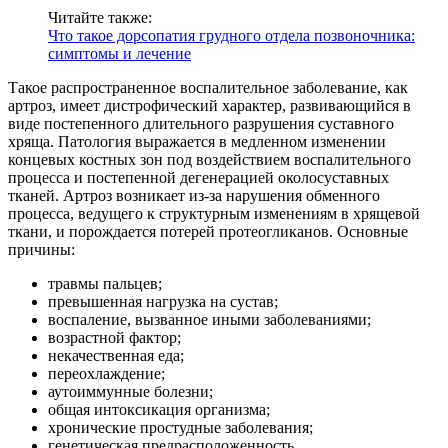
Читайте также:
Что такое дорсопатия грудного отдела позвоночника:
симптомы и лечение
Такое распространенное воспалительное заболевание, как
артроз, имеет дистрофический характер, развивающийся в
виде постепенного длительного разрушения суставного
хряща. Патология выражается в медленном изменении
концевых костных зон под воздействием воспалительного
процесса и постепенной дегенерацией околосуставных
тканей. Артроз возникает из-за нарушения обменного
процесса, ведущего к структурным изменениям в хрящевой
ткани, и порождается потерей протеогликанов. Основные
причины:
травмы пальцев;
превышенная нагрузка на сустав;
воспаление, вызванное иными заболеваниями;
возрастной фактор;
некачественная еда;
переохлаждение;
аутоиммунные болезни;
общая интоксикация организма;
хронические простудные заболевания;
генетическая предрасположенность.