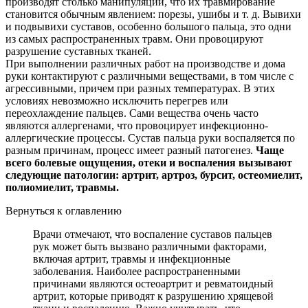
производят столько манипуляций, что их травмирование
становится обычным явлением: порезы, ушибы и т. д. Вывихи
и подвывихи суставов, особенно большого пальца, это одни
из самых распространенных травм. Они провоцируют
разрушение суставных тканей.
При выполнении различных работ на производстве и дома
руки контактируют с различными веществами, в том числе с
агрессивными, причем при разных температурах. В этих
условиях невозможно исключить перегрев или
переохлаждение пальцев. Сами вещества очень часто
являются аллергенами, что провоцирует инфекционно-
аллергические процессы. Сустав пальца руки воспаляется по
разным причинам, процесс имеет разный патогенез.
Чаще
всего болевые ощущения, отеки и воспаления вызывают
следующие патологии: артрит, артроз, бурсит, остеомиелит,
полиомиелит, травмы.
Вернуться к оглавлению
Врачи отмечают, что воспаление суставов пальцев
рук может быть вызвано различными факторами,
включая артрит, травмы и инфекционные
заболевания. Наиболее распространенными
причинами являются остеоартрит и ревматоидный
артрит, которые приводят к разрушению хрящевой