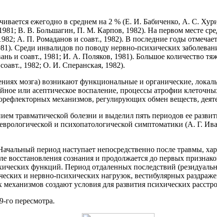
ивается ежегодно в среднем на 2 % (Е. И. Бабиченко, А. С. Хур
1981; В. В. Большагин, П. М. Карпов, 1982). На первом месте ср
982; А. П. Ромаданов и соавт., 1982). В последние годы отмеча
, 1981). Среди инвалидов по поводу нервно-психических заболев
овань и соавт., 1981; И. А. Поляков, 1981). Большое количество
оавт., 1982; О. И. Сперанская, 1982).
лениях мозга) возникают функциональные и органические, лока
нойное или асептическое воспаление, процессы атрофии клеточн
рефлекторных механизмов, регулирующих обмен веществ, деятел
анием травматической болезни и выделил пять периодов ее разв
рологической и психопатологической симптоматики (А. Г. Иванов
Начальный период наступает непосредственно после травмы, ха
ле восстановления сознания и продолжается до первых признако
сихических функций. Период отдаленных последствий (резидуал
ских и нервно-психических нагрузок, вестибулярных раздражен
 механизмов создают условия для развития психических расстро
-го пересмотра.