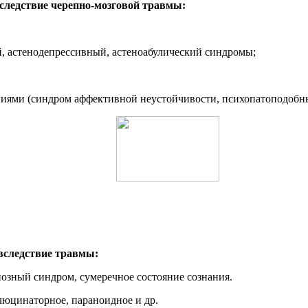
следствие черепно-мозговой травмы:
й, астенодепрессивный, астеноабулический синдромы;
ниями (синдром аффективной неустойчивости, психопатоподобн
вследствие травмы:
риозный синдром, сумеречное состояние сознания.
ллюцинаторное, параноидное и др.