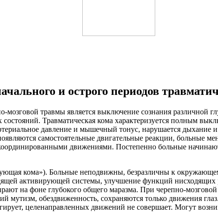
ачального и острого периодов травматич
о-мозговой травмы является выключение сознания различной гл
х состояний. Травматическая кома характеризуется полным вык
териальное давление и мышечный тонус, нарушается дыхание и с
оявляются самостоятельные двигательные реакции, больные мен
екоординированными движениями. Постепенно больные начинают
вующая кома»). Больные неподвижны, безразличны к окружающе
дящей активирующей системы, улучшение функций нисходящих р
мирают на фоне глубокого общего маразма. При черепно-мозгов
ий мутизм, обездвиженность, сохраняются только движения глаз.
агирует, целенаправленных движений не совершает. Могут возни