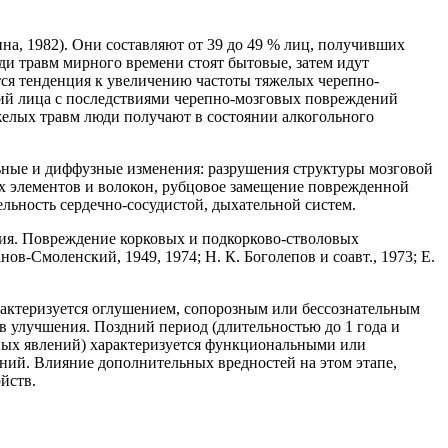
ина, 1982). Они составляют от 39 до 49 % лиц, получивших
еди травм мирного времени стоят бытовые, затем идут
ется тенденция к увеличению частоты тяжелых черепно-
аний лица с последствиями черепно-мозговых повреждений
 тяжелых травм люди получают в состоянии алкогольного
льные и диффузные изменения: разрушения структуры мозговой
ых элементов и волокон, рубцовое замещение поврежденной
ьность сердечно-сосудистой, дыхательной систем.
ития. Повреждение корковых и подкорково-стволовых
-Смоленский, 1949, 1974; Н. К. Боголепов и соавт., 1973; Е.
рактеризуется оглушением, сопорозным или бессознательным
в улучшения. Поздний период (длительностью до 1 года и
ьных явлений) характеризуется функциональными или
ий. Влияние дополнительных вредностей на этом этапе,
йств.