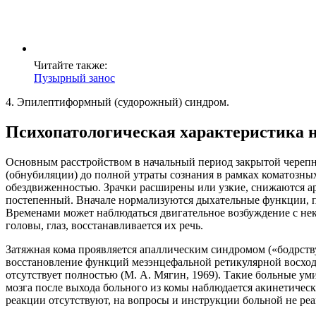
Читайте также:
Пузырный занос
4. Эпилептиформный (судорожный) синдром.
Психопатологическая характеристика н
Основным расстройством в начальный период закрытой черепн
(обнубиляции) до полной утраты сознания в рамках коматозны
обездвиженностью. Зрачки расширены или узкие, снижаются ар
постепенный. Вначале нормализуются дыхательные функции, п
Временами может наблюдаться двигательное возбуждение с н
головы, глаз, восстанавливается их речь.
Затяжная кома проявляется апаллическим синдромом («бодрст
восстановление функций мезэнцефальной ретикулярной восхо
отсутствует полностью (М. А. Мягин, 1969). Такие больные у
мозга после выхода больного из комы наблюдается акинетическ
реакции отсутствуют, на вопросы и инструкции больной не ре