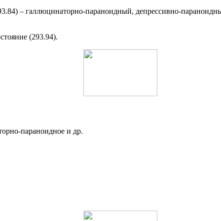
 (293.84) – галлюцинаторно-параноидный, депрессивно-паранои
тояние (293.94).
торно-параноидное и др.