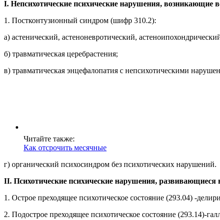
I. Непсихотические психические нарушения, возникающие в
1. Постконтузионный синдром (шифр 310.2):
а) астенический, астеноневротический, астеноипохондрически
б) травматическая церебрастения;
в) травматическая энцефалопатия с непсихотическими наруше
Читайте также:
Как отсрочить месячные
г) органический психосиндром без психотических нарушений.
II. Психотические психические нарушения, развивающиеся 
1. Острое преходящее психотическое состояние (293.04) -дели
2. Подострое преходящее психотическое состояние (293.14)-га