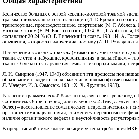
Общая характеристика
Количество больных с острой черепно-мозговой травмой увелич
травмы и подлежащих госпитализации (Л. Г. Ерохина и соавт., 
транспортные, производственные, спортивные (М. Г. Абелева, 1
мозговых травм (Е. М. Боева и соавт., 1974; Ю. Д. Арбатская
составляют 20-24 % (О. Г. Виленский и соавт., 1981; И. А. Гол
опьянения, которое затрудняет диагностику (А. П. Ромаданов и с
При черепно-мозговых травмах (коммоциях, контузиях и сдав
ткани, ее отек и набухание, кровоизлияния, в дальнейшем – г
ткани. Отмечаются нарушения гемо- и ликвородинамики, нейро
Л. И. Смирнов (1947, 1949) объединил эти процессы под назв
образований находит свое выражение в полиморфизме соматонев
Л. Мачерет, И. 3. Самосюк, 1981; X. X. Яруллин, 1983).
В течении травматической болезни выделяют четыре периода. 
состоянием. Острый период длительностью 2-3 нед следует пос
более) – восстановление соматических, неврологических и п
органическими нарушениями, снижением переносимости физиче
наличие органического дефекта и неустойчивость регуляторных
В предлагаемой ниже классификации учтены требования МКБ 9