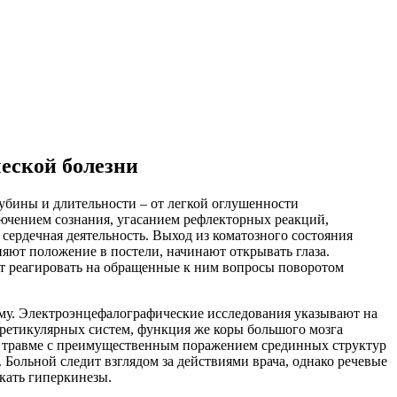
еской болезни
убины и длительности – от легкой оглушенности
лючением сознания, угасанием рефлекторных реакций,
ердечная деятельность. Выход из коматозного состояния
яют положение в постели, начинают открывать глаза.
 реагировать на обращенные к ним вопросы поворотом
му. Электроэнцефалографические исследования указывают на
етикулярных систем, функция же коры большого мозга
ой травме с преимущественным поражением срединных структур
 Больной следит взглядом за действиями врача, однако речевые
кать гиперкинезы.