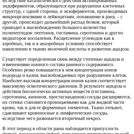
Вследствие каталитического действия активированных
эндоферментов, образующихся при разрушении клеточных
структур, с одной стороны, и экзоферментов, производимых
микроорганизмами и лейкоцитами, попавшими в рану, – с
другой, происходит дальнейший распад белков, который
приводит к высвобождению большого количества
полипептидов: пептонов, гистамина, серотонина и других
медиаторов воспаления. Расщепление углеводов как в
аэробных, так и в анаэробных условиях способствует
накоплению в тканях молочной кислоты и развитию ацидоза.
Существует определенная связь между степенью ацидоза и
изменениями ионного состава раневого содержимого.
Особенно резко повышается в нем концентрация ионов
водорода и калия, высвобождаемых при разрушении клеток.
Наиболее высокая концентрация ионов калия соответствует
максимуму осмотического давления. В результате ацидоза и
действия биологически активных веществ (гистамина,
серотонина, кининов, простагландинов) сосуды расширяются,
их стенки становятся проницаемыми как для жидкой части
крови, так и для ее форменных элементов. Ткани отекают,
сдавливают кровеносные и лимфатические сосуды,
вследствие чего развивается вторичный некроз.
В этот период в области раны наблюдается припухлость
(tumor), покраснение (rubor), повышение температуры тканей