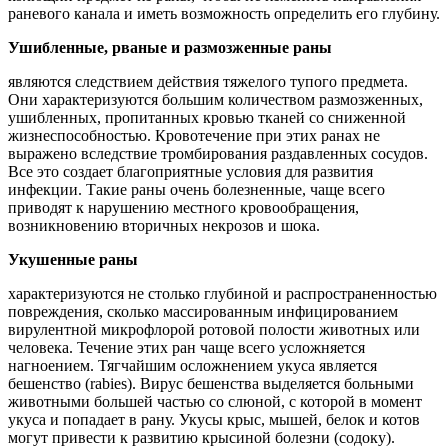
раневого канала и иметь возможность определить его глубину.
Ушибленные, рваные и размозженные раны
являются следствием действия тяжелого тупого предмета.
Они характеризуются большим количеством размозженных,
ушибленных, пропитанных кровью тканей со сниженной
жизнеспособностью. Кровотечение при этих ранах не
выражено вследствие тромбирования раздавленных сосудов.
Все это создает благоприятные условия для развития
инфекции. Такие раны очень болезненные, чаще всего
приводят к нарушению местного кровообращения,
возникновению вторичных некрозов и шока.
Укушенные раны
характеризуются не столько глубиной и распространенностью
повреждения, сколько массированным инфицированием
вирулентной микрофлорой ротовой полости животных или
человека. Течение этих ран чаще всего усложняется
нагноением. Тягчайшим осложнением укуса является
бешенство (rabies). Вирус бешенства выделяется больными
животными большей частью со слюной, с которой в момент
укуса и попадает в рану. Укусы крыс, мышей, белок и котов
могут привести к развитию крысиной болезни (содоку).