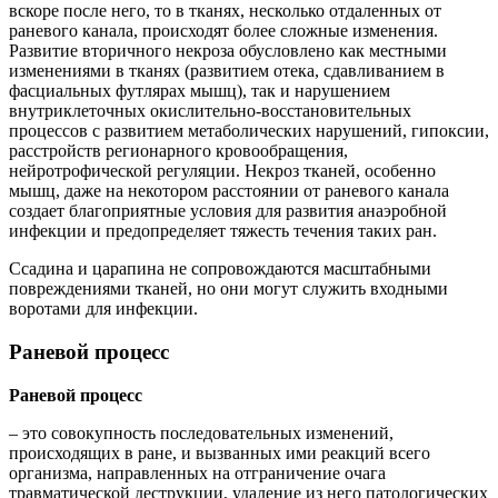
вскоре после него, то в тканях, несколько отдаленных от
раневого канала, происходят более сложные изменения.
Развитие вторичного некроза обусловлено как местными
изменениями в тканях (развитием отека, сдавливанием в
фасциальных футлярах мышц), так и нарушением
внутриклеточных окислительно-восстановительных
процессов с развитием метаболических нарушений, гипоксии,
расстройств регионарного кровообращения,
нейротрофической регуляции. Некроз тканей, особенно
мышц, даже на некотором расстоянии от раневого канала
создает благоприятные условия для развития анаэробной
инфекции и предопределяет тяжесть течения таких ран.
Ссадина и царапина не сопровождаются масштабными
повреждениями тканей, но они могут служить входными
воротами для инфекции.
Раневой процесс
Раневой процесс
– это совокупность последовательных изменений,
происходящих в ране, и вызванных ими реакций всего
организма, направленных на отграничение очага
травматической деструкции, удаление из него патологических