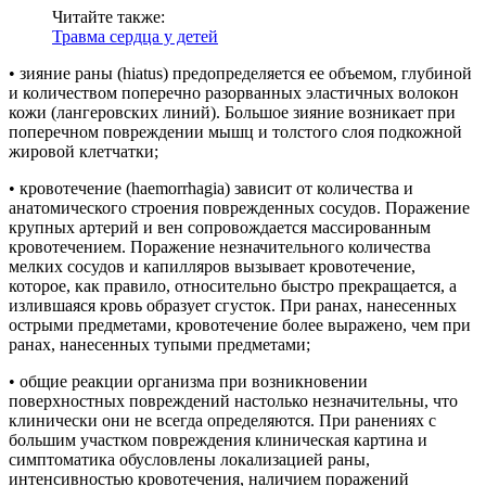
Читайте также:
Травма сердца у детей
• зияние раны (hiatus) предопределяется ее объемом, глубиной
и количеством поперечно разорванных эластичных волокон
кожи (лангеровских линий). Большое зияние возникает при
поперечном повреждении мышц и толстого слоя подкожной
жировой клетчатки;
• кровотечение (haemorrhagia) зависит от количества и
анатомического строения поврежденных сосудов. Поражение
крупных артерий и вен сопровождается массированным
кровотечением. Поражение незначительного количества
мелких сосудов и капилляров вызывает кровотечение,
которое, как правило, относительно быстро прекращается, а
излившаяся кровь образует сгусток. При ранах, нанесенных
острыми предметами, кровотечение более выражено, чем при
ранах, нанесенных тупыми предметами;
• общие реакции организма при возникновении
поверхностных повреждений настолько незначительны, что
клинически они не всегда определяются. При ранениях с
большим участком повреждения клиническая картина и
симптоматика обусловлены локализацией раны,
интенсивностью кровотечения, наличием поражений