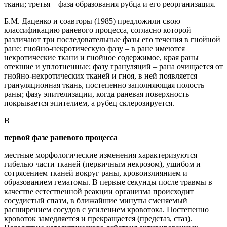
ткани; третья – фаза образования рубца и его реорганизация.
Б.М. Даценко и соавторы (1985) предложили свою
классификацию раневого процесса, согласно которой
различают три последовательные фазы его течения в гнойной
ране: гнойно-некротическую фазу – в ране имеются
некротические ткани и гнойное содержимое, края раны
отекшие и уплотненные; фазу грануляций – рана очищается от
гнойно-некротических тканей и гноя, в ней появляется
грануляционная ткань, постепенно заполняющая полость
раны; фазу эпителизации, когда раневая поверхность
покрывается эпителием, а рубец склерозируется.
В
первой фазе раневого процесса
местные морфологические изменения характеризуются
гибелью части тканей (первичным некрозом), ушибом и
сотрясением тканей вокруг раны, кровоизлиянием и
образованием гематомы. В первые секунды после травмы в
качестве естественной реакции организма происходит
сосудистый спазм, в ближайшие минуты сменяемый
расширением сосудов с усилением кровотока. Постепенно
кровоток замедляется и прекращается (предстаз, стаз).