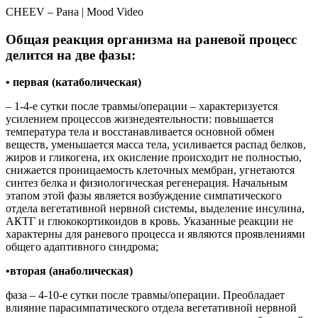
CHEEV – Рана | Mood Video
Общая реакция организма на раневой процесс
делится на две фазы:
• первая (катаболическая)
– 1-4-е сутки после травмы/операции – характеризуется
усилением процессов жизнедеятельности: повышается
температура тела и восстанавливается основной обмен
веществ, уменьшается масса тела, усиливается распад белков,
жиров и гликогена, их окисление происходит не полностью,
снижается проницаемость клеточных мембран, угнетаются
синтез белка и физиологическая регенерация. Начальным
этапом этой фазы является возбуждение симпатического
отдела вегетативной нервной системы, выделение инсулина,
АКТГ и глюкокортикоидов в кровь. Указанные реакции не
характерны для раневого процесса и являются проявлениями
общего адаптивного синдрома;
•вторая (анаболическая)
фаза – 4-10-е сутки после травмы/операции. Преобладает
влияние парасимпатического отдела вегетативной нервной