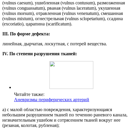
(vulnus caesum), ушибленная (vulnus contusum), размозженная
(vulnus conguassatum), рваная (vulnus laceratum), укушенная
(vulnus morsum), отравленная (vulnus venenatum), смешанная
(vulnus mixtum), огнестрельная (vulnus sclopetarium), ссадина
(excoriatio), царапина (scarificatum).
III. По форме дефекта:
линейная, дырчатая, лоскутная, с потерей вещества.
IV. По степени разрушения тканей:
Читайте также:
Аневризмы периферических артерий
а) с малой областью повреждения, характеризующаяся
небольшим разрушением тканей по течению раневого канала,
незначительным ушибом и сотрясением тканей вокруг нее
(резаная, колотая, рубленая);