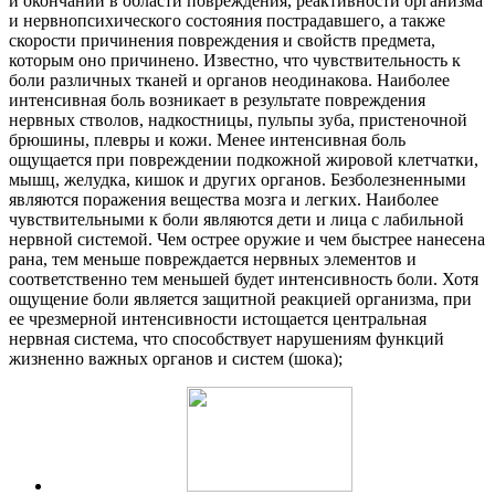
и окончаний в области повреждения, реактивности организма
и нервнопсихического состояния пострадавшего, а также
скорости причинения повреждения и свойств предмета,
которым оно причинено. Известно, что чувствительность к
боли различных тканей и органов неодинакова. Наиболее
интенсивная боль возникает в результате повреждения
нервных стволов, надкостницы, пульпы зуба, пристеночной
брюшины, плевры и кожи. Менее интенсивная боль
ощущается при повреждении подкожной жировой клетчатки,
мышц, желудка, кишок и других органов. Безболезненными
являются поражения вещества мозга и легких. Наиболее
чувствительными к боли являются дети и лица с лабильной
нервной системой. Чем острее оружие и чем быстрее нанесена
рана, тем меньше повреждается нервных элементов и
соответственно тем меньшей будет интенсивность боли. Хотя
ощущение боли является защитной реакцией организма, при
ее чрезмерной интенсивности истощается центральная
нервная система, что способствует нарушениям функций
жизненно важных органов и систем (шока);