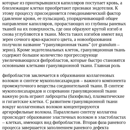
которые из приоткрывшихся капилляров поступает кровь, а
близлежащие клетки приобретают признаки эндотелия. К
этому процессу присоединяется гемодинамический фактор
(давление крови, ее пульсация), упорядочивающий общее
направление капилляров, прорастающих из глубины раневых
тканей на их поверхность, где они образуют крутой изгиб и
снова углубляются в ткани. Места таких изгибов имеют вид
зерен сочного ярко-красного цвета, а новообразования
получили название “грануляционная ткань” (от granulum –
зерно). Кроме эндотелиальных клеток, грануляционная ткань
содержит большое количество прогрессирующе
увеличивающихся фибробластов, которые быстро становятся
основными клетками грануляционной ткани. Главная роль
фибробластов заключается в образовании коллагеновых
волокон и синтезе мукополисахаридов – важного компонента
промежуточного вещества соединительной ткани. В синтезе
мукополисахаридов и созревании грануляционной ткани
важную роль играют лаброциты (базофилы), плазматические
и гигантские клетки. С развитием грануляционной ткани
вокруг коллагеновых волокон концентрируются
аргирофильные волокна. Параллельно синтезу коллагена
происходит образование эластичных волокон в эластобластах
– клетках, имеющих вид фибробластов. Вторая фаза раневого
процесса завершается заполнением раневого дефекта