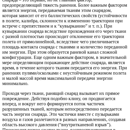
предопределяющий тяжесть ранения. Более важным фактором
является энергия, передаваемая тканям этим снарядом,
которая зависит от его баллистических свойств (устойчивости
в полете, калибра, склонности к изменению траектории при
встрече с препятствием и к “кувырканию” и т. п.). При
кувыркании снаряда вследствие прохождения его через ткани
с разной плотностью происходит отклонение его траектории
полета от прямолинейной, вследствие чего увеличивается
площадь контакта снаряда с тканями и количество переданной
им энергии. При этом образуется раневой канал сложной
конфигурации. Еще одним важным фактором, в значительной
мере определяющим поражающее действие снаряда, является
время, в течение которого тканям передается его энергия. При
ранениях пулями/осколками с неустойчивым режимом полета
и малой массой время максимальной передачи энергии
минимально.
Проходя через ткани, ранящий снаряд вызывает их прямое
повреждение. Действуя подобно клину, он продвигается
вперед, и вокруг него формируется поток частичек
разрушенных тканей, которым непосредственно передается
часть энергии снаряда. Эти частички вместе с пузырьками
воздуха и газов разлетаются в разных направлениях, создавая
область высокого давления (“внутритканевой взрыв”).
Происходит резкое сжатие ткани, распространяющееся в