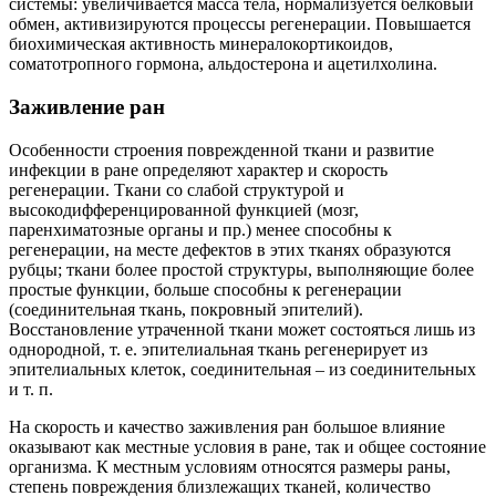
системы: увеличивается масса тела, нормализуется белковый
обмен, активизируются процессы регенерации. Повышается
биохимическая активность минералокортикоидов,
соматотропного гормона, альдостерона и ацетилхолина.
Заживление ран
Особенности строения поврежденной ткани и развитие
инфекции в ране определяют характер и скорость
регенерации. Ткани со слабой структурой и
высокодифференцированной функцией (мозг,
паренхиматозные органы и пр.) менее способны к
регенерации, на месте дефектов в этих тканях образуются
рубцы; ткани более простой структуры, выполняющие более
простые функции, больше способны к регенерации
(соединительная ткань, покровный эпителий).
Восстановление утраченной ткани может состояться лишь из
однородной, т. е. эпителиальная ткань регенерирует из
эпителиальных клеток, соединительная – из соединительных
и т. п.
На скорость и качество заживления ран большое влияние
оказывают как местные условия в ране, так и общее состояние
организма. К местным условиям относятся размеры раны,
степень повреждения близлежащих тканей, количество