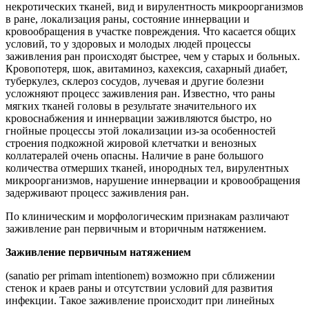
некротических тканей, вид и вирулентность микроорганизмов
в ране, локализация раны, состояние иннервации и
кровообращения в участке повреждения. Что касается общих
условий, то у здоровых и молодых людей процессы
заживления ран происходят быстрее, чем у старых и больных.
Кровопотеря, шок, авитаминоз, кахексия, сахарный диабет,
туберкулез, склероз сосудов, лучевая и другие болезни
усложняют процесс заживления ран. Известно, что раны
мягких тканей головы в результате значительного их
кровоснабжения и иннервации заживляются быстро, но
гнойные процессы этой локализации из-за особенностей
строения подкожной жировой клетчатки и венозных
коллатералей очень опасны. Наличие в ране большого
количества отмерших тканей, инородных тел, вирулентных
микроорганизмов, нарушение иннервации и кровообращения
задерживают процесс заживления ран.
По клиническим и морфологическим признакам различают
заживление ран первичным и вторичным натяжением.
Заживление первичным натяжением
(sanatio per primam intentionem) возможно при сближении
стенок и краев раны и отсутствии условий для развития
инфекции. Такое заживление происходит при линейных