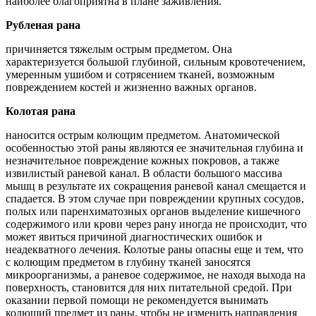
наиболее благоприятна в плане заживления.
Рубленая рана
причиняется тяжелым острым предметом. Она
характеризуется большой глубиной, сильным кровотечением,
умеренным ушибом и сотрясением тканей, возможным
повреждением костей и жизненно важных органов.
Колотая рана
наносится острым колющим предметом. Анатомической
особенностью этой раны являются ее значительная глубина и
незначительное повреждение кожных покровов, а также
извилистый раневой канал. В области большого массива
мышц в результате их сокращения раневой канал смещается и
спадается. В этом случае при повреждении крупных сосудов,
полых или паренхиматозных органов выделение кишечного
содержимого или крови через рану иногда не происходит, что
может явиться причиной диагностических ошибок и
неадекватного лечения. Колотые раны опасны еще и тем, что
с колющим предметом в глубину тканей заносятся
микроорганизмы, а раневое содержимое, не находя выхода на
поверхность, становится для них питательной средой. При
оказании первой помощи не рекомендуется вынимать
колющий предмет из раны, чтобы не изменить направления