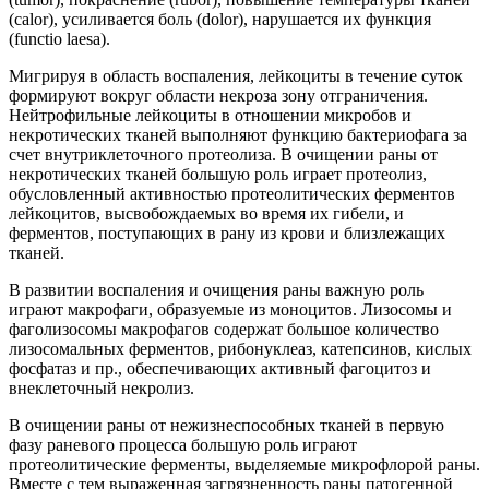
(calor), усиливается боль (dolor), нарушается их функция
(functio laesa).
Мигрируя в область воспаления, лейкоциты в течение суток
формируют вокруг области некроза зону отграничения.
Нейтрофильные лейкоциты в отношении микробов и
некротических тканей выполняют функцию бактериофага за
счет внутриклеточного протеолиза. В очищении раны от
некротических тканей большую роль играет протеолиз,
обусловленный активностью протеолитических ферментов
лейкоцитов, высвобождаемых во время их гибели, и
ферментов, поступающих в рану из крови и близлежащих
тканей.
В развитии воспаления и очищения раны важную роль
играют макрофаги, образуемые из моноцитов. Лизосомы и
фаголизосомы макрофагов содержат большое количество
лизосомальных ферментов, рибонуклеаз, катепсинов, кислых
фосфатаз и пр., обеспечивающих активный фагоцитоз и
внеклеточный некролиз.
В очищении раны от нежизнеспособных тканей в первую
фазу раневого процесса большую роль играют
протеолитические ферменты, выделяемые микрофлорой раны.
Вместе с тем выраженная загрязненность раны патогенной