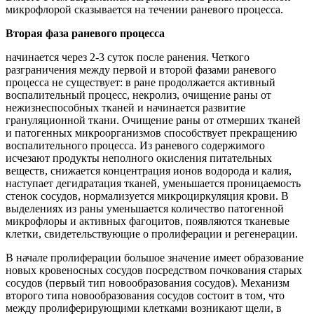
микрофлорой сказывается на течении раневого процесса.
Вторая фаза раневого процесса
начинается через 2-3 суток после ранения. Четкого
разграничения между первой и второй фазами раневого
процесса не существует: в ране продолжается активный
воспалительный процесс, некролиз, очищение раны от
нежизнеспособных тканей и начинается развитие
грануляционной ткани. Очищение раны от отмерших тканей
и патогенных микроорганизмов способствует прекращению
воспалительного процесса. Из раневого содержимого
исчезают продукты неполного окисления питательных
веществ, снижается концентрация ионов водорода и калия,
наступает дегидратация тканей, уменьшается проницаемость
стенок сосудов, нормализуется микроциркуляция крови. В
выделениях из раны уменьшается количество патогенной
микрофлоры и активных фагоцитов, появляются тканевые
клетки, свидетельствующие о пролиферации и регенерации.
В начале пролиферации большое значение имеет образование
новых кровеносных сосудов посредством почкования старых
сосудов (первый тип новообразования сосудов). Механизм
второго типа новообразования сосудов состоит в том, что
между пролиферирующими клетками возникают щели, в