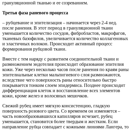
грануляционной тканью и ее созреванием.
Третья фаза раневого процесса
– рубцевание и эпителизация – начинается через 2-4 нед.
после ранения. В этот период в грануляционной ткани
уменьшается количество сосудов, фибробластов, макрофагов,
тканевых базофилов, увеличивается количество коллагеновых
и эластичных волокон. Происходит активный процесс
формирования рубцовой ткани.
Вместе с тем наряду с развитием соединительной ткани и
размножением эндотелия происходит образование эпителия
кожи. Уже через несколько часов после ранения по краям раны
эпителиальные клетки мальпигиевого слоя размножаются,
вследствие чего поверхность раны относительно быстро
покрывается тонким слоем эпидермиса. Позднее происходит
дифференциация клеток и восстановление всех элементов
кожи, кроме желез и волосяных мешочков.
Свежий рубец имеет мягкую консистенцию, гладкую
поверхность розового цвета. Со временем он изменяется –
часть новообразовавшихся капилляров исчезает, рубец
уменьшается, становится более твердым и жестким. Если
направление рубца совпадает с кожными линиями Лангера, то