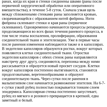
ранах, когда их края и стенки соединены швами (раны после
первичной хирургической обработки или оперативного
вмешательства), в течение 5-8 суток. Сначала узкая щель
между сближенными стенками раны заполняется кровью,
сворачивающейся с образованием нитей фибрина. Нити
фибрина склеивают стенки и края раны (первичное
склеивание). Одновременно начинаются процессы репарации,
продолжающиеся во всех фазах течения раневого процесса, в
том числе этапы воспаления, пролиферации, образования
соединительной ткани и эпителизации. Уже в первые часы
после ранения изменения наблюдаются также и в капиллярах.
В эндотелии капилляров образуются ростки, вокруг которых
появляются клетки соединительной ткани. Отростки
эндотелия капилляров с обеих стенок раны направляются
навстречу друг другу, соединяются, перепонка между ними
рассасывается и образуется новый просвет сосудов. Клетки
вокруг капилляров постепенно вытягиваются, становятся
продолговатыми, веретенообразными и образуют
соединительную ткань. Через сутки после ранения в
мальпигиевом слое начинается размножение эпителия. На 6-7-
е сутки узкий рубец полностью покрывается тонким слоем
эпидермиса. Капиллярная стенка постепенно запустевает,
рубец из мягкого и розового превращается в крепкий, едва
заметный и белый.