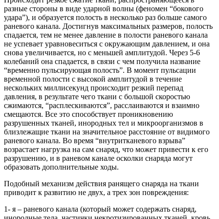
разные стороны в виде ударной волны (феномен “бокового
удара”), и образуется полость в несколько раз больше самого
раневого канала. Достигнув максимальных размеров, полость
спадается, тем не менее давление в полости раневого канала
не успевает уравновеситься с окружающим давлением, и она
снова увеличивается, но с меньшей амплитудой. Через 5-6
колебаний она спадается, в связи с чем получила название
“временно пульсирующая полость”. В момент пульсации
временной полости с высокой амплитудой в течение
нескольких миллисекунд происходит резкий перепад
давления, в результате чего ткани с большой скоростью
сжимаются, “расплескиваются”, расслаиваются и взаимно
смещаются. Все это способствует проникновению
разрушенных тканей, инородных тел и микроорганизмов в
близлежащие ткани на значительное расстояние от видимого
раневого канала. Во время “внутритканевого взрыва”
возрастает нагрузка на сам снаряд, что может привести к его
разрушению, и в раневом канале осколки снаряда могут
образовать дополнительные ходы.
Подобный механизм действия ранящего снаряда на ткани
приводит к развитию не двух, а трех зон повреждения:
1- я – раневого канала (который может содержать снаряд,
инородные тела, частички некротизированных тканей, кровь,