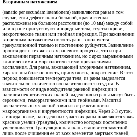
Вторичным натяжением
(sanatio per secundam intentionem) заживляются раны в том
случае, если дефект ткани большой, края и стенки
расположены на большом расстоянии (до 10 мм) между собой
или в ране присутствуют инородные тела, сгустки крови,
некротические ткани или гнойная инфекция. При заживлении
вторичным натяжением полость раны заполняется
грануляционной тканью и постепенно рубцуется. Заживление
происходит в тех же фазах раневого процесса, что и при
заживлении первичным натяжением, но с ярко выраженными
клиническими и морфологическими проявлениями
воспаления. Для раны, заживающей вторичным натяжением,
характерны болезненность, припухлость, покраснение. В этот
период повышается температура тела, из раны выделяется
значительное количество воспалительного экссудата. В
зависимости от вида возбудителя раневой инфекции и
наличия некротических тканей выделения из раны могут быть
серозными, геморрагическими или гнойными. Масштаб
воспалительных явлений зависит от реактивности
макроорганизма и вирулентности инфекции. Через 2-3 суток,
а иногда позже, на отдельных участках раны появляются ярко-
красные узелки (гранулы), количество которых постепенно
увеличивается. Грануляционная ткань становится заметной
лишь после очищения ее от всех элементов мертвых тканей,