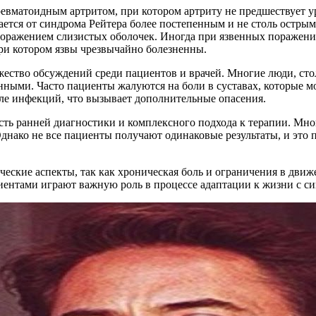
ревматоидным артритом, при котором артриту не предшествует у
ется от синдрома Рейтера более постепенным и не столь остры
поражением слизистых оболочек. Иногда при язвенных поражени
ри котором язвы чрезвычайно болезненны.
ество обсуждений среди пациентов и врачей. Многие люди, стол
ыми. Часто пациенты жалуются на боли в суставах, которые мо
ле инфекций, что вызывает дополнительные опасения.
ть ранней диагностики и комплексного подхода к терапии. Мно
Однако не все пациенты получают одинаковые результаты, и это
еские аспекты, так как хроническая боль и ограничения в дви
иентами играют важную роль в процессе адаптации к жизни с с