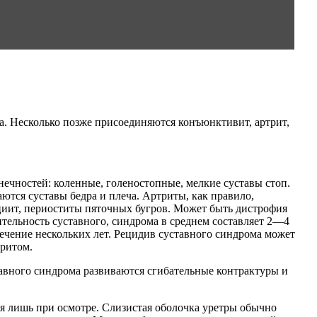
а. Несколько позже присоединяются конъюнктивит, артрит,
ечностей: коленные, голеностопные, мелкие суставы стоп.
ются суставы бедра и плеча. Артриты, как правило,
циит, периоститы пяточных бугров. Может быть дистрофия
ительность суставного, синдрома в среднем составляет 2—4
ечение нескольких лет. Рецидив суставного синдрома может
тритом.
тавного синдрома развиваются сгибательные контрактуры и
я лишь при осмотре. Слизистая оболочка уретры обычно