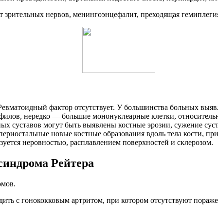
 зрительных нервов, менингоэнцефалит, преходящая гемиплегия
Ревматоидный фактор отсутствует. У большинства больных вы
илов, нередко — большие мононуклеарные клетки, относительно
х суставов могут быть выявлены костные эрозии, сужение суст
ериостальные новые костные образования вдоль тела кости, пр
уется неровностью, расплавлением поверхностей и склерозом.
синдрома Рейтера
омов.
ть с гонококковым артритом, при котором отсутствуют поражен