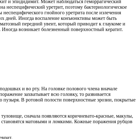
орхит и эпидидимит. Может наблюдаться геморрагический
 на неспецифический уретрит, поэтому бактериологическое
ы неспецифического гнойного уретрита после излечения
их дней. Иногда воспаление конъюнктивы может быть
матозный передний увеит, который приводит к глаукоме и
. Иногда возникает болезненный поверхностный кератит.
одошвах и во рту. На головке полового члена вначале
оражение захватывает всю головку, то развивается
о пузыря. В ротовой полости поверхностные эрозии, покрытые
 туловище, сначала появляются коричневато-красные, макулы,
, становятся матовыми и ломкими. Кожные поражения рубцов
еврит.