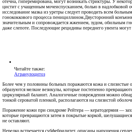
отечна, гиперемирована, могут возникать стриктуры. У некот
цистит с учащенным мочеиспусканием, болью в надлобковой об
исследование мазка из уретры следует проводить всем больны
гонококкового процесса пенициллином.Двусторонний конъюнкт
значительным и сопровождается жжением, зудом, обильным гн
даже слепоте. Последующие рецидивы переднего увеита могут 
Читайте также:
Агранулоцитоз
Более чем у половины больных поражаются кожа и слизистые об
образуются мелкие везикулы, которые постепенно превращаютс
циркулярный баланит. Аналогичные повреждения можно обнару
тонкой сероватой пленкой, располагаются на слизистой оболочк
Поражение кожи при синдроме Рейтера — кератодермия — захва
которые превращаются затем в покрытые коркой, шелушащиеся
не оставляют.
Нередко встречается субфебрилитет, описаны нарушения сердеч