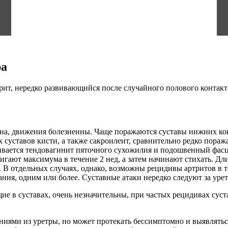
ра
рит, нередко развивающийся после случайного полового контакт
на, движения болезненны. Чаще поражаются суставы нижних кон
уставов кисти, а также сакроилеит, сравнительно редко поража
вивается тендовагинит пяточного сухожилия и подошвенный фас
игают максимума в течение 2 нед, а затем начинают стихать. Дл
 В отдельных случаях, однако, возможны рецидивы артритов в т
ия, одним или более. Суставные атаки нередко следуют за уре
е в суставах, очень незначительны, при частых рецидивах сус
ниями из уретры, но может протекать бессимптомно и выявлятьс