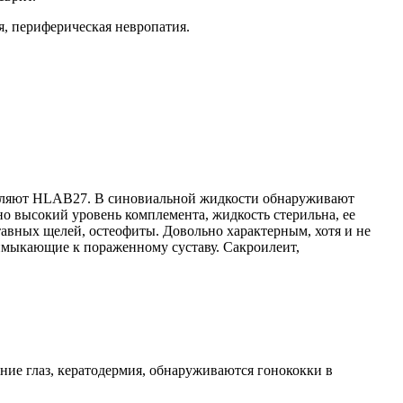
, периферическая невропатия.
являют HLAB27. В синовиальной жидкости обнаруживают
 высокий уровень комплемента, жидкость стерильна, ее
авных щелей, остеофиты. Довольно характерным, хотя и не
имыкающие к пораженному суставу. Сакроилеит,
ие глаз, кератодермия, обнаруживаются гонококки в