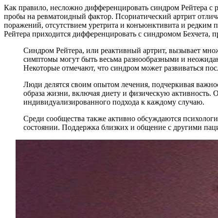
Как правило, несложно дифференцировать синдром Рейтера с 
пробы на ревматоидный фактор. Псориатический артрит отлича
поражений, отсутствием уретрита и конъюнктивита и редким 
Рейтера приходится дифференцировать с синдромом Бехчета, п
Синдром Рейтера, или реактивный артрит, вызывает множ
симптомы могут быть весьма разнообразными и неожиданн
Некоторые отмечают, что синдром может развиваться пос
Люди делятся своим опытом лечения, подчеркивая важнос
образа жизни, включая диету и физическую активность. 
индивидуализированного подхода к каждому случаю.
Среди сообщества также активно обсуждаются психологич
состоянии. Поддержка близких и общение с другими пац