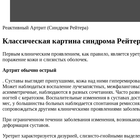
Реактивный Артрит (Синдром Рейтера)
Классическая картина синдрома Рейте
Первым клиническим проявлением, как правило, является урет
поражение кожи и слизистых оболочек.
Артрит обычно острый
. Суставы выглядят припухшими, кожа над ними гиперемирова
Может наблюдаться воспаление лучезапястных, межфаланговых с
асимметричные, наблюдаются в разных сочетаниях. Часто раз
ногтей с кератозом. Воспалительные изменения в суставах дост
мес, у большинства больных наблюдается спонтанная ремиссия.
сопровождаться другими клиническими проявлениями заболеван
При ограниченном течении заболевания изменения, возникающи
деформация суставов.
Уретрит характеризуется дизурией, слизисто-гнойными выделе