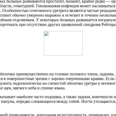
орых больных развиваются простатит, баланит, крайне редко — 
ласти, гематурией. Гонококковая инфекция может наслаиваться
м. Особенностью сочетанного уретрита являются частые рецидив
ивит обычно умеренно выражен и исчезает в течение нескольк
ойным отделяемым. У некоторых больных развивается негрануле
протекать при отсутствии других проявлений синдрома Рейтера
олочки преимущественно на головке полового члена, ладонях, п
я в поверхностные эрозии с хорошо очерченными краями. Если п
жить эндоскопически на слизистой оболочке уретры и мочевог
е щек, мягкого неба и спинке языка.
тывает наиболее часто подошвы, а также ладони, конечности и
 папулы, нередко сливающиеся между собой. Ногти утолщаются
ной проводимости, аортальная недостаточность, перикардит, пл