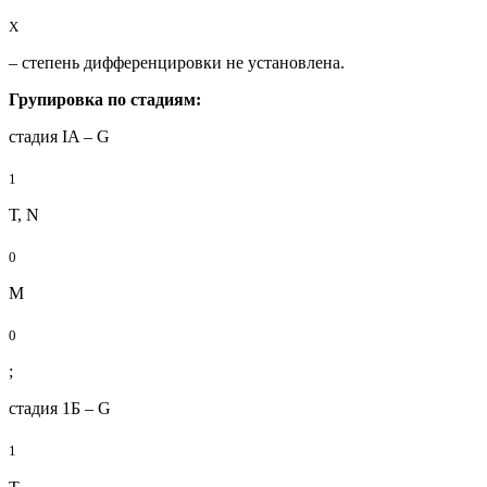
X
– степень дифференцировки не установлена.
Групировка по стадиям:
стадия IA – G
1
Т, N
0
М
0
;
стадия 1Б – G
1