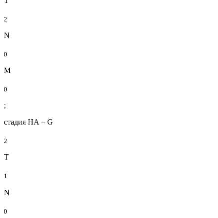
Т
2
N
0
М
0
;
стадия НА – G
2
T
1
N
0