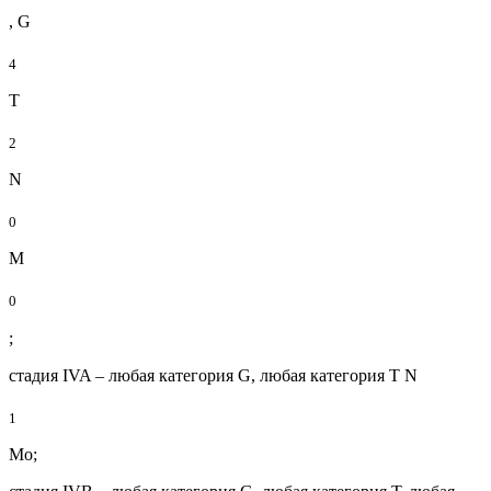
, G
4
T
2
N
0
M
0
;
стадия IVA – любая категория G, любая категория T N
1
Mo;