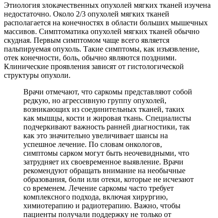
Этиология злокачественных опухолей мягких тканей изучена
недостаточно. Около 2/3 опухолей мягких тканей
располагается на конечностях в области больших мышечных
массивов. Симптоматика опухолей мягких тканей обычно
скудная. Первым симптомом чаще всего является
пальпируемая опухоль. Такие симптомы, как изъязвление,
отек конечности, боль, обычно являются поздними.
Клинические проявления зависят от гистологической
структуры опухоли.
Врачи отмечают, что саркомы представляют собой
редкую, но агрессивную группу опухолей,
возникающих из соединительных тканей, таких
как мышцы, кости и жировая ткань. Специалисты
подчеркивают важность ранней диагностики, так
как это значительно увеличивает шансы на
успешное лечение. По словам онкологов,
симптомы сарком могут быть неочевидными, что
затрудняет их своевременное выявление. Врачи
рекомендуют обращать внимание на необычные
образования, боли или отеки, которые не исчезают
со временем. Лечение саркомы часто требует
комплексного подхода, включая хирургию,
химиотерапию и радиотерапию. Важно, чтобы
пациенты получали поддержку не только от