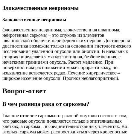
Злокачественные невриномы
Злокачественные невриномы
(злокачественная невринома, злокачественная шваннома,
нейрогенная саркома) – это опухоль из элементов
шванновской оболочки периферических нервов. Достоверная
диагностика возможна только на основании гистологического
исследования удаленной опухоли или биопсии. В начальных
стадиях определяется мягкоэластичная, безболезненная, с
нечеткими границами опухоль. Растет медленно. При
поверхностном расположении может прорасти кожу, но
изъязвление встречается редко. Лечение хирургическое –
широкое иссечение опухоли. Прогноз неблагоприятный.
Вопрос-ответ
В чем разница рака от саркомы?
Главное отличие саркомы от раковой опухоли состоит в том,
что раковые опухоли появляются только в эпителиальных
клетках, а саркома – в соединительнотканных элементах. Во-
вторых, саркома может распространяться через кровеносные