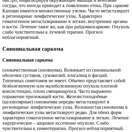
быстро, инфильтрируя окружающие мышцы и венозные
сосуды, что иногда приводит к появлению отека. При саркоме
Капоши имеются множественные узелки. Часто метастазирует
в регионарные лимфатические узлы. Характерно
гематогенное метастазирование в легкие, внутренние органы
и кости. Лечение такое же, как при рабдомиосаркоме. Опухоль
слабо чувствительна к лучевой терапии. Прогноз
неблагоприятный.
Синовиальная саркома
Синовиальная саркома
(злокачественная синовиома). Возникает из синовиальной
оболочки суставов, сухожилий, влагалищ и фасций.
Типичных симптомов не имеет. Обычно представляет собой
безболезненную или малоболезненную опухоль плотной
консистенции, плохо смещающуюся. Часто выражено
поражение прилежащей кости. Железистоподобные
(целлюлярные) синовиомы нередко метастазируют в
регионарные лимфатические узлы. Волокнистая синовиома в
лимфатические узлы метастазирует редко. Для обеих форм
характерно гематогенное метастазирование в легкие. Лечение
хирургическое – широкое иссечение опухоли. Слабо
чувствительна к химиотерапии. Прогноз неблагоприятный.