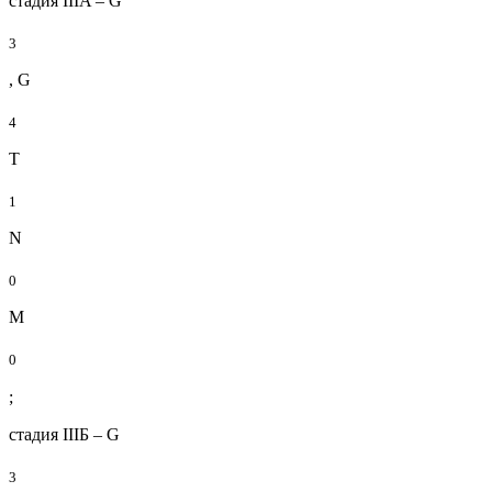
стадия IIIA – G
3
, G
4
T
1
N
0
M
0
;
стадия IIIБ – G
3