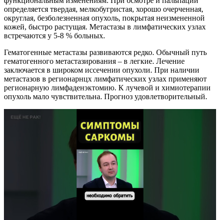
функциональным изменениям. При осмотре и пальпации
определяется твердая, мелкобугристая, хорошо очерченная,
округлая, безболезненная опухоль, покрытая неизмененной
кожей, быстро растущая. Метастазы в лимфатических узлах
встречаются у 5-8 % больных.
Гематогенные метастазы развиваются редко. Обычный путь
гематогенного метастазирования – в легкие. Лечение
заключается в широком иссечении опухоли. При наличии
метастазов в регионарнцх лимфатических узлах применяют
регионарную лимфаденэктомию. К лучевой и химиотерапии
опухоль мало чувствительна. Прогноз удовлетворительный.