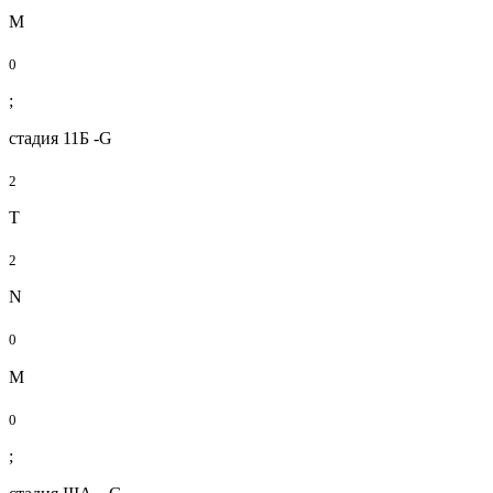
М
0
;
стадия 11Б -G
2
T
2
N
0
M
0
;