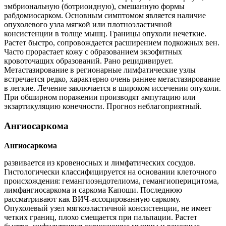
эмбриональную (ботриоидную), смешанную формы
рабдомиосарком. Основным симптомом является наличие
опухолевого узла мягкой или плотноэластичной
консистенции в толще мышц. Границы опухоли нечеткие.
Растет быстро, сопровождается расширением подкожных вен.
Часто прорастает кожу с образованием экзофитных
кровоточащих образований. Рано рецидивирует.
Метастазирование в регионарные лимфатические узлы
встречается редко, характерно очень раннее метастазирование
в легкие. Лечение заключается в широком иссечении опухоли.
При обширном поражении производят ампутацию или
экзартикуляцию конечности. Прогноз неблагоприятный.
Ангиосаркома
Ангиосаркома
развивается из кровеносных и лимфатических сосудов.
Гистологически классифицируется на основании клеточного
происхождения: гемангиоэндотелиома, гемангиоперицитома,
лимфангиосаркома и саркома Капоши. Последнюю
рассматривают как ВИЧ-ассоцированную саркому.
Опухолевый узел мягкоэластичной консистенции, не имеет
четких границ, плохо смещается при пальпации. Растет