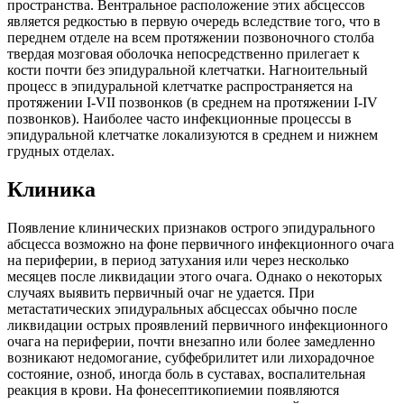
пространства. Вентральное расположение этих абсцессов
является редкостью в первую очередь вследствие того, что в
переднем отделе на всем протяжении позвоночного столба
твердая мозговая оболочка непосредственно прилегает к
кости почти без эпидуральной клетчатки. Нагноительный
процесс в эпидуральной клетчатке распространяется на
протяжении I-VII позвонков (в среднем на протяжении I-IV
позвонков). Наиболее часто инфекционные процессы в
эпидуральной клетчатке локализуются в среднем и нижнем
грудных отделах.
Клиника
Появление клинических признаков острого эпидурального
абсцесса возможно на фоне первичного инфекционного очага
на периферии, в период затухания или через несколько
месяцев после ликвидации этого очага. Однако о некоторых
случаях выявить первичный очаг не удается. При
метастатических эпидуральных абсцессах обычно после
ликвидации острых проявлений первичного инфекционного
очага на периферии, почти внезапно или более замедленно
возникают недомогание, субфебрилитет или лихорадочное
состояние, озноб, иногда боль в суставах, воспалительная
реакция в крови. На фонесептикопиемии появляются