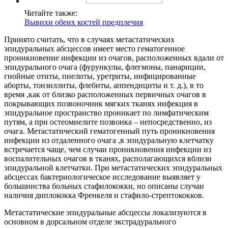
Читайте также:
Вывихи обеих костей предплечия
Принято считать, что в случаях метастатических
эпидуральных абсцессов имеет место гематогенное
проникновение инфекции из очагов, расположенных вдали от
эпидурального очага (фурункулы, флегмоны, панариции,
гнойные отиты, пиелиты, уретриты, инфицированные
аборты, тонзиллиты, флебиты, аппендициты и т. д.), в то
время ,как от близко расположенных первичных очагов в
покрывающих позвоночник мягких тканях инфекция в
эпидуральное пространство проникает по лимфатическим
путям, а при остеомиелите позвонка – непосредственно, из
очага. Метастатический гематогенный путь проникновения
инфекции из отдаленного очага ,в эпидуральную клетчатку
встречается чаще, чем случаи проникновения инфекции из
воспалительных очагов в тканях, располагающихся вблизи
эпидуральной клетчатки. При метастатических эпидуральных
абсцессах бактериологическое исследование выявляет у
большинства больных стафилококки, но описаны случаи
наличия диплококка Френкеля и стафило-стрептококков.
Метастатические эпидуральные абсцессы локализуются в
основном в дорсальном отделе экстрадурального