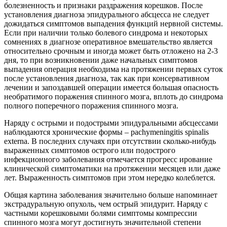
болезненность и признаки раздражения корешков. После
установления диагноза эпидурального абсцесса не следует
дожидаться симптомов выпадения функций нервной системы.
Если при наличии только болевого синдрома и некоторых
сомнениях в диагнозе оперативное вмешательство является
относительно срочным и иногда может быть отложено на 2-3
дня, то при возникновении даже начальных симптомов
выпадения операция необходима на протяжении первых суток
после установления диагноза, так как при консервативном
лечении и запоздавшей операции имеется большая опасность
необратимого поражения спинного мозга, вплоть до синдрома
полного поперечного поражения спинного мозга.
Наряду с острыми и подострыми эпидуральными абсцессами
наблюдаются хронические формы – pachymeningitis spinalis
externa. В последних случаях при отсутствии сколько-нибудь
выраженных симптомов острого или подострого
инфекционного заболевания отмечается прогресс ирование
клинической симптоматики на протяжении месяцев или даже
лет. Выраженность симптомов при этом нередко колеблется.
Общая картина заболевания значительно больше напоминает
экстрадуральную опухоль, чем острый эпидурит. Наряду с
частными корешковыми болями симптомы компрессии
спинного мозга могут достигнуть значительной степени