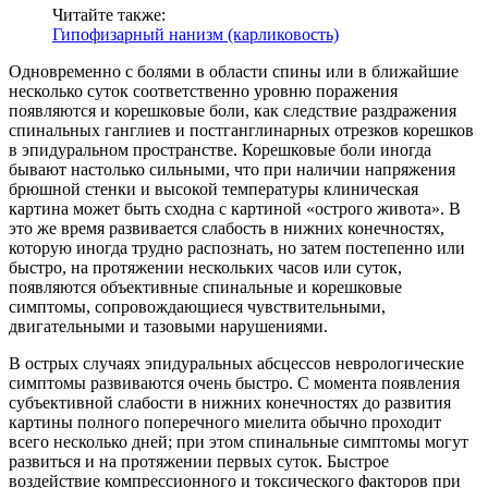
Читайте также:
Гипофизарный нанизм (карликовость)
Одновременно с болями в области спины или в ближайшие
несколько суток соответственно уровню поражения
появляются и корешковые боли, как следствие раздражения
спинальных ганглиев и постганглинарных отрезков корешков
в эпидуральном пространстве. Корешковые боли иногда
бывают настолько сильными, что при наличии напряжения
брюшной стенки и высокой температуры клиническая
картина может быть сходна с картиной «острого живота». В
это же время развивается слабость в нижних конечностях,
которую иногда трудно распознать, но затем постепенно или
быстро, на протяжении нескольких часов или суток,
появляются объективные спинальные и корешковые
симптомы, сопровождающиеся чувствительными,
двигательными и тазовыми нарушениями.
В острых случаях эпидуральных абсцессов неврологические
симптомы развиваются очень быстро. С момента появления
субъективной слабости в нижних конечностях до развития
картины полного поперечного миелита обычно проходит
всего несколько дней; при этом спинальные симптомы могут
развиться и на протяжении первых суток. Быстрое
воздействие компрессионного и токсического факторов при