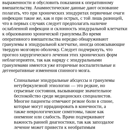
выраженности и обусловить показания к оперативному
вмешательству. Анамнестические данные дают основание
полагать, что при хронических эпидуритах первичные очаги
инфекции такие же, как и при острых, с той лишь разницей,
что в первых случаях следует предполагать наличие
ослабленной инфекции и склонность эпидуральной клетчатки
к образованию хронической гранулемы.Во время
оперативного вмешательства нередко обнаруживают
гранулемы в эпидуральной клетчатке, иногда опоясывающие
твердую мозговую оболочку. Следует подчеркнуть, что
прогноз хирургического лечения этих хронических форм
неблагоприятен, так как наряду с эпидуральными
гранулемами имеются уже вторичные воспалительные и
дегенеративные изменения спинного мозга.
Спинальные эпидуральные абсцессы и гранулемы
нетуберкулезной этиологии — это редкие, но
серьезные состояния, вызывающие значительное
беспокойство среди медицинских специалистов.
Многие пациенты отмечают резкие боли в спине,
которые могут иррадиировать в конечности, а
также неврологические симптомы, такие как
онемение или слабость. Врачи подчеркивают
важность ранней диагностики, так как запоздалое
лечение может привести к необратимым