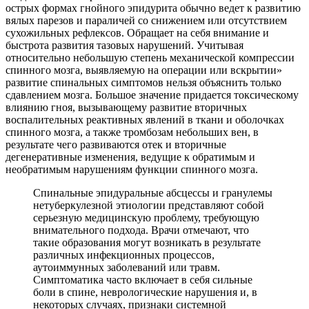
острых формах гнойного эпидурита обычно ведет к развитию
вялых парезов и параличей со снижением или отсутствием
сухожильных рефлексов. Обращает на себя внимание и
быстрота развития тазовых нарушений. Учитывая
относительно небольшую степень механической компрессии
спинного мозга, выявляемую на операции или вскрытии»
развитие спинальных симптомов нельзя объяснить только
сдавлением мозга. Большое значение придается токсическому
влиянию гноя, вызывающему развитие вторичных
воспалительных реактивных явлений в ткани и оболочках
спинного мозга, а также тромбозам небольших вен, в
результате чего развиваются отек и вторичные
дегенеративные изменения, ведущие к обратимым и
необратимым нарушениям функции спинного мозга.
Спинальные эпидуральные абсцессы и гранулемы
нетуберкулезной этиологии представляют собой
серьезную медицинскую проблему, требующую
внимательного подхода. Врачи отмечают, что
такие образования могут возникать в результате
различных инфекционных процессов,
аутоиммунных заболеваний или травм.
Симптоматика часто включает в себя сильные
боли в спине, неврологические нарушения и, в
некоторых случаях, признаки системной