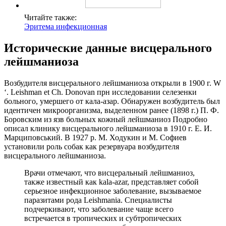
Читайте также:
Эритема инфекционная
Исторические данные висцерального
лейшманиоза
Возбудителя висцерального лейшманиоза открыли в 1900 г. W
‘. Leishman et Ch. Donovan прн исследовании селезенки
больного, умершего от кала-азар. Обнаружен возбудитель был
идентичен микроорганизма, выделенном ранее (1898 г.) П. Ф.
Боровским из язв больных кожный лейшманиоз Подробно
описал клинику висцерального лейшманиоза в 1910 г. Е. И.
Марциповський. В 1927 p. М. Ходукин и М. Софиев
установили роль собак как резервуара возбудителя
висцерального лейшманиоза.
Врачи отмечают, что висцеральный лейшманиоз,
также известный как kala-azar, представляет собой
серьезное инфекционное заболевание, вызываемое
паразитами рода Leishmania. Специалисты
подчеркивают, что заболевание чаще всего
встречается в тропических и субтропических