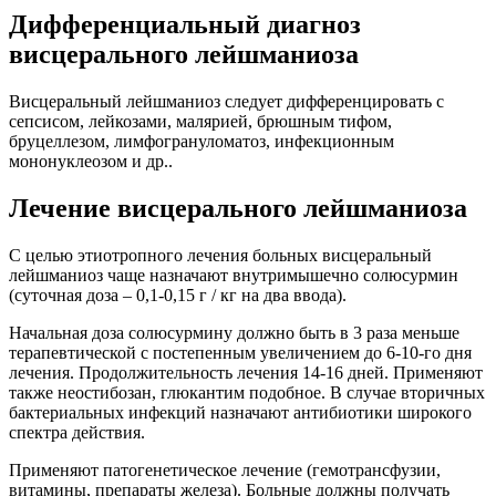
Дифференциальный диагноз
висцерального лейшманиоза
Висцеральный лейшманиоз следует дифференцировать с
сепсисом, лейкозами, малярией, брюшным тифом,
бруцеллезом, лимфогрануломатоз, инфекционным
мононуклеозом и др..
Лечение висцерального лейшманиоза
С целью этиотропного лечения больных висцеральный
лейшманиоз чаще назначают внутримышечно солюсурмин
(суточная доза – 0,1-0,15 г / кг на два ввода).
Начальная доза солюсурмину должно быть в 3 раза меньше
терапевтической с постепенным увеличением до 6-10-го дня
лечения. Продолжительность лечения 14-16 дней. Применяют
также неостибозан, глюкантим подобное. В случае вторичных
бактериальных инфекций назначают антибиотики широкого
спектра действия.
Применяют патогенетическое лечение (гемотрансфузии,
витамины, препараты железа). Больные должны получать