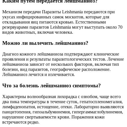
Каким путем передается лейшманиоз?
Механизм передачи Паразиты Leishmania передаются при
укусах инфицированных самок москитов, которые для
откладывания яиц питаются кровью. Естественными
резервуарами паразитов Leishmania могут выступать около 70
видов животных, включая человека.
Можно ли вылечить лейшманиоз?
Диагноз кожного лейшманиоза подтверждают клинические
проявления и результаты паразитологических тестов. Лечение
лейшманиоза зависит от нескольких факторов, включая тип
болезни, вид паразитов, географическое расположение.
Лейшманиоз лечится и излечивается.
Что за болезнь лейшманиоз симптомы?
Характерны волнообразная лихорадка с ознобом, чаще всего
два пика температуры в течение суток, гепатоспленомегалия,
лимфаденопатия, истощение, отеки. Лабораторно выявляются
панцитопения, гипоальбуминемия, гипергаммаглобулинемия,
нарушение свертываемости крови. Поражения кожи
встречаются редко.