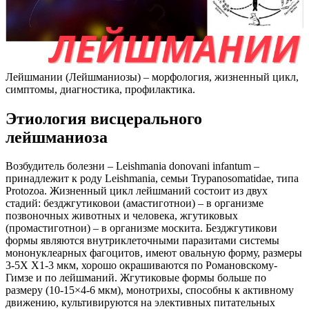
Лейшмании (Лейшманиозы) – морфология, жизненный цикл,
симптомы, диагностика, профилактика.
Этиология висцерального
лейшманиоза
Возбудитель болезни – Leishmania donovani infantum –
принадлежит к роду Leishmania, семьи Trypanosomatidae, типа
Protozoa. Жизненный цикл лейшманий состоит из двух
стадий: безджгутиковои (амастиготнои) – в организме
позвоночных животных и человека, жгутиковых
(промастиготнои) – в организме москита. Безджгутикови
формы являются внутриклеточными паразитами системы
мононуклеарных фагоцитов, имеют овальную форму, размеры
3-5Х X1-3 мкм, хорошо окрашиваются по Романовскому-
Гимзе и по лейшманий. Жгутиковые формы больше по
размеру (10-15×4-6 мкм), монотрихы, способны к активному
движению, культивируются на элективных питательных