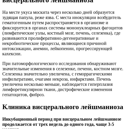
висцерального лейшманиоза
На месте укуса москита через несколько дней образуется
зудящая папула, реже язва. С места инокуляции возбудитель
гематогенным путем распространяется в организме и
фиксируется в органах системы мононуклеарных фагоцитов
(лимфатические узлы, костный мозг, печень, селезенка), где
развиваются пролиферативно-дегенеративные и
некробиотические процессы, являющиеся причиной
интоксикации, анемии, лейкопении, прогрессирующей
кахексии.
При патоморфологического исследования обнаруживают
значительные изменения в селезенке, печени, костном мозге.
Селезенка значительно увеличена, с геморрагическими
инфильтратами, очагами некроза, инфарктами. Печень
увеличена несколько меньше, наблюдается гиперплазия
лимфоретикулярнои ткани, дистрофические изменения
гепатоцитов, фиброз.
Клиника висцерального лейшманиоза
Инкубационный период при висцеральном лейшманиозе
продолжается от трех недель до одного года, чаще 3-5