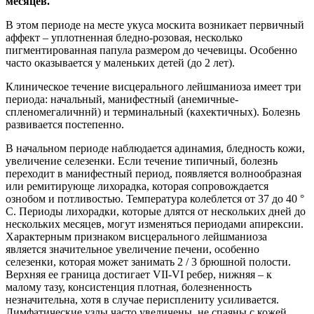
месяцев.
В этом периоде на месте укуса москита возникает первичный
аффект – уплотненная бледно-розовая, несколько
пигментированная папула размером до чечевицы. Особенно
часто оказывается у маленьких детей (до 2 лет).
Клиническое течение висцерального лейшманиоза имеет три
периода: начальный, манифестный (анемичные-
спленомегаличннй) и терминальный (кахектичных). Болезнь
развивается постепенно.
В начальном периоде наблюдается адинамия, бледность кожи,
увеличение селезенки. Если течение типичный, болезнь
переходит в манифестный период, появляется волнообразная
или ремитирующе лихорадка, которая сопровождается
ознобом и потливостью. Температура колеблется от 37 до 40 °
С. Периоды лихорадки, которые длятся от нескольких дней до
нескольких месяцев, могут изменяться периодами апирексии.
Характерным признаком висцерального лейшманиоза
является значительное увеличение печени, особенно
селезенки, которая может занимать 2 / 3 брюшной полости.
Верхняя ее граница достигает VII-VI ребер, нижняя – к
малому тазу, консистенция плотная, болезненность
незначительна, хотя в случае перисплениту усиливается.
Лимфатические узлы часто увеличены, не спаяны с кожей,