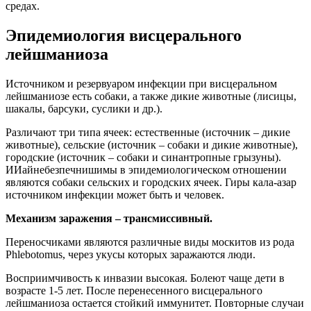
средах.
Эпидемиология висцерального
лейшманиоза
Источником и резервуаром инфекции при висцеральном
лейшманиозе есть собаки, а также дикие животные (лисицы,
шакалы, барсуки, суслики и др.).
Различают три типа ячеек: естественные (источник – дикие
животные), сельские (источник – собаки и дикие животные),
городские (источник – собаки и синантропные грызуны).
ИИайнебезпечнишимы в эпидемиологическом отношении
являются собаки сельских и городских ячеек. Гиры кала-азар
источником инфекции может быть и человек.
Механизм заражения – трансмиссивный.
Переносчиками являются различные виды москитов из рода
Phlebotomus, через укусы которых заражаются люди.
Восприимчивость к инвазии высокая. Болеют чаще дети в
возрасте 1-5 лет. После перенесенного висцерального
лейшманиоза остается стойкий иммунитет. Повторные случаи