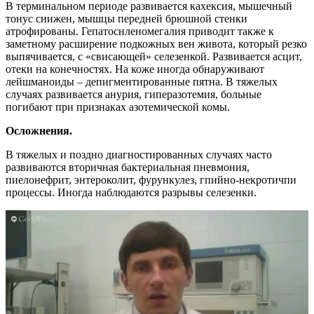
В терминальном периоде развивается кахексия, мышечный
тонус снижен, мышцы передней брюшной стенки
атрофированы. Гепатоснленомегалия приводит также к
заметному расширение подкожных вен живота, который резко
выпячивается, с «свисающей» селезенкой. Развивается асцит,
отеки на конечностях. На коже иногда обнаруживают
лейшманоиды – депигментированные пятна. В тяжелых
случаях развивается анурия, гиперазотемия, больные
погибают при признаках азотемической комы.
Осложнения.
В тяжелых и поздно диагностированных случаях часто
развиваются вторичная бактериальная пневмония,
пиелонефрит, энтероколит, фурункулез, гпийно-некротичпи
процессы. Иногда наблюдаются разрывы селезенки.