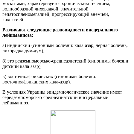
москитами, характеризуется хроническим течением,
волнообразной лихорадкой, значительной
гепатоспленомегалией, прогрессирующей анемией,
кахексией.
Различают следующие разновидности висцерального
лейшманиоза:
а) индийский (синонимы болезни: кала-азар, черная болезнь,
лихорадка дум-дум),
б) это редземноморсько-среднеазиатский (синонимы болезни:
детский кала-азар),
в) восточноафриканских (синонимы болезни:
восточноафриканских кала-азар).
В условиях Украины эпидемиологическое значение имеет
середземпоморсько-среднеазиатский висцеральный
лейшманиоз.