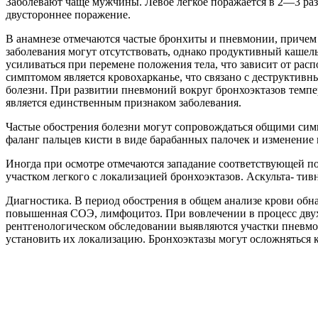
Заболевают чаще мужчины. Левое легкое поражается в 2—3 раза
двустороннее поражение.
В анамнезе отмечаются частые бронхиты и пневмонии, причем 
заболевания могут отсутствовать, однако продуктивный кашель
усиливаться при перемене положения тела, что зависит от рас
симптомом является кровохарканье, что связано с деструктив
болезни. При развитии пневмоний вокруг бронхоэктазов темпе
является единственным признаком заболевания.
Частые обострения болезни могут сопровождаться общими симп
фаланг пальцев кисти в виде барабанных палочек и изменение 
Иногда при осмотре отмечаются западание соответствующей п
участком легкого с локализацией бронхоэктазов. Аскульта- т
Диагностика. В период обострения в общем анализе крови об
повышенная СОЭ, лимфоцитоз. При вовлечении в процесс двух 
рентгенологическом обследовании выявляются участки пневмос
установить их локализацию. Бронхоэктазы могут осложняться 