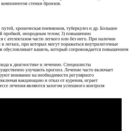
 компонентов стенки бронхов.
утей, хроническая пневмония, туберкулез и др. Большое
ной пробкой, инородным телом; 3) повышению
 с ателектазом части легкого или без него. При наличии
 в легких, при которых могут поражаться внутрилегочные
ов обусловливает кашель, который сопровождается повышением
дхода к диагностике и лечению. Специалисты
существенно улучшить прогноз. Лечение часто включает
ируют внимание на необходимости регулярного
включая вакцинацию и отказ от курения, играет
ессе лечения являются залогом успешного контроля