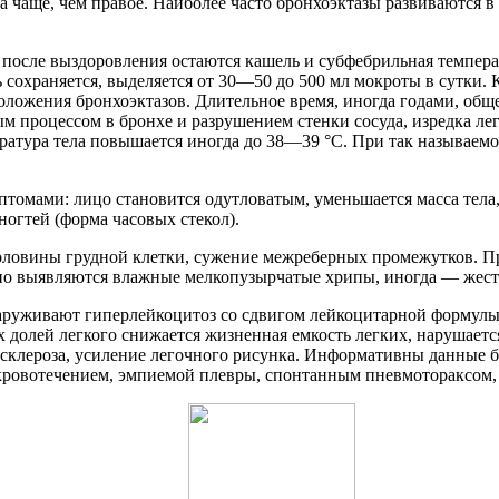
 чаще, чем правое. Наиболее часто бронхоэктазы развиваются в
после выздоровления остаются кашель и субфебрильная температ
 сохраняется, выделяется от 30—50 до 500 мл мокроты в сутки. 
положения бронхоэктазов. Длительное время, иногда годами, общ
ным процессом в бронхе и разрушением стенки сосуда, изредка л
ратура тела повышается иногда до 38—39 °С. При так называемо
томами: лицо становится одутловатым, уменьшается масса тела,
ногтей (форма часовых стекол).
оловины грудной клетки, сужение межреберных промежутков. Пр
ивно выявляются влажные мелкопузырчатые хрипы, иногда — жес
наруживают гиперлейкоцитоз со сдвигом лейкоцитарной формулы
долей легкого снижается жизненная емкость легких, нарушаетс
клероза, усиление легочного рисунка. Информативны данные бр
кровотечением, эмпиемой плевры, спонтанным пневмотораксом, а