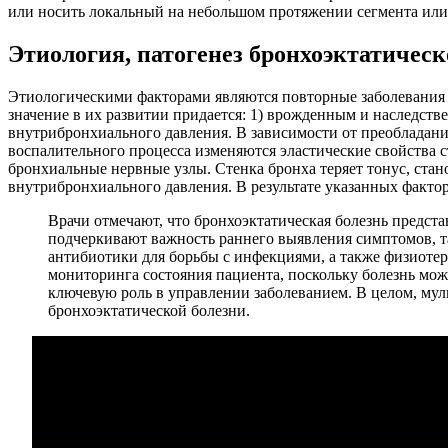
или носить локальный на небольшом протяжении сегмента или 
Этиология, патогенез бронхоэктатическ
Этиологическими факторами являются повторные заболевания б
значение в их развитии придается: 1) врожденным и наследст
внутрибронхиального давления. В зависимости от преобладания
воспалительного процесса изменяются эластические свойства 
бронхиальные нервные узлы. Стенка бронха теряет тонус, ст
внутрибронхиального давления. В результате указанных факто
Врачи отмечают, что бронхоэктатическая болезнь предст
подчеркивают важность раннего выявления симптомов, т
антибиотики для борьбы с инфекциями, а также физиоте
мониторинга состояния пациента, поскольку болезнь мож
ключевую роль в управлении заболеванием. В целом, мул
бронхоэктатической болезни.