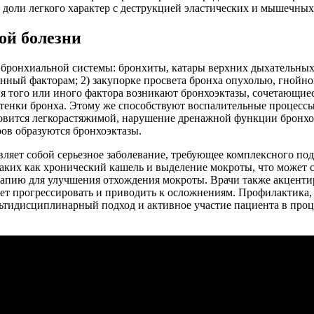
доли легкого характер с деструкцией эластических и мышечных
ой болезни
ронхиальной системы: бронхиты, катары верхних дыхательных п
венный факторам; 2) закупорке просвета бронха опухолью, гной
 того или иного фактора возникают бронхоэктазы, сочетающиеся
стенки бронха. Этому же способствуют воспалительные процессы
ановится легкорастяжимой, нарушение дренажной функции бронх
ров образуются бронхоэктазы.
авляет собой серьезное заболевание, требующее комплексного по
аких как хронический кашель и выделение мокроты, что может 
рапию для улучшения отхождения мокроты. Врачи также акцент
ет прогрессировать и приводить к осложнениям. Профилактика, 
ьтидисциплинарный подход и активное участие пациента в проц