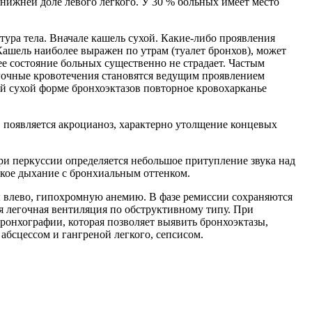
 нижней доле левого легкого. У 30 % больных имеет место
ура тела. Вначале кашель сухой. Какие-либо проявления
Кашель наиболее выражен по утрам (туалет бронхов), может
ее состояние больных существенно не страдает. Частым
егочные кровотечения становятся ведущим проявлением
й сухой форме бронхоэктазов повторное кровохарканье
 появляется акроцианоз, характерно утолщение концевых
и перкуссии определяется небольшое притупление звука над
ткое дыхание с бронхиальным оттенком.
 влево, гипохромную анемию. В фазе ремиссии сохраняются
я легочная вентиляция по обструктивному типу. При
онхографии, которая позволяет выявить бронхоэктазы,
бсцессом и гангреной легкого, сепсисом.