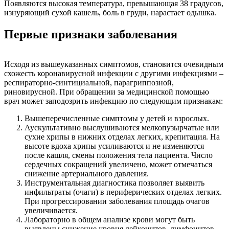
Появляются высокая температура, превышающая 38 градусов,
изнуряющий сухой кашель, боль в груди, нарастает одышка.
Первые признаки заболевания
Исходя из вышеуказанных симптомов, становится очевидным
схожесть коронавирусной инфекции с другими инфекциями –
респираторно-синтициальной, парагриппозной,
риновирусной. При обращении за медицинской помощью
врач может заподозрить инфекцию по следующим признакам:
Вышеперечисленные симптомы у детей и взрослых.
Аускультативно выслушиваются мелкопузырчатые или
сухие хрипы в нижних отделах легких, крепитация. На
высоте вдоха хрипы усиливаются и не изменяются
после кашля, смены положения тела пациента. Число
сердечных сокращений увеличено, может отмечаться
снижение артериального давления.
Инструментальная диагностика позволяет выявить
инфильтраты (очаги) в периферических отделах легких.
При прогрессировании заболевания площадь очагов
увеличивается.
Лабораторно в общем анализе крови могут быть
выявлены снижение уровня лейкоцитов, лимфоцитов,