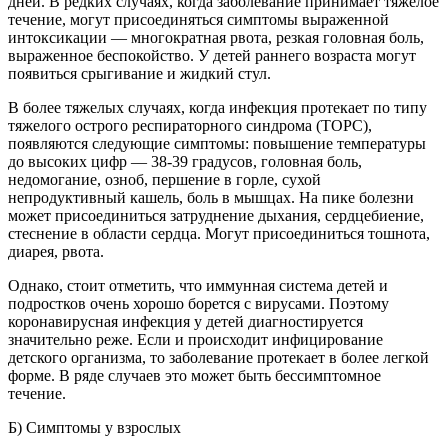
дней. В редких случаях, когда заболевание принимает тяжелое
течение, могут присоединяться симптомы выраженной
интоксикации — многократная рвота, резкая головная боль,
выраженное беспокойство. У детей раннего возраста могут
появиться срыгивание и жидкий стул.
В более тяжелых случаях, когда инфекция протекает по типу
тяжелого острого респираторного синдрома (ТОРС),
появляются следующие симптомы: повышение температуры
до высоких цифр — 38-39 градусов, головная боль,
недомогание, озноб, першение в горле, сухой
непродуктивный кашель, боль в мышцах. На пике болезни
может присоединиться затруднение дыхания, сердцебиение,
стеснение в области сердца. Могут присоединиться тошнота,
диарея, рвота.
Однако, стоит отметить, что иммунная система детей и
подростков очень хорошо борется с вирусами. Поэтому
коронавирусная инфекция у детей диагностируется
значительно реже. Если и происходит инфицирование
детского организма, то заболевание протекает в более легкой
форме. В ряде случаев это может быть бессимптомное
течение.
Б) Симптомы у взрослых