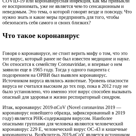
COVID-19 или коронавирусная инфекция, как мы привыкли
ее воспринимать, уже не является чем-то сенсационным и
неведомым. Это тема, о которой говорят везде и повсюду. Что
нужно знать и какие меры предпринять для того, чтобы
обезопасить себя самого и своих близких?
Что такое коронавирус
Говоря о коронавирусе, не стоит верить мифу о том, что это
тот вирус, который ранее не был известен медицине и науке.
Он относится к семейству Coronaviridae, и впервые о нем
заявили еще в 1965 году. Тогда у одного пациента с
подозрением на ОРВИ был выявлен коронавирус.
Источником вируса являлись животные. Уровень опасности
вируса не считался высоким до тех пор, пока в 2012 году не
было установлено, что именно этот вирус способен вызывать
опасный для здоровья и жизни респираторный синдром.
Итак, коронавирус 2019-nCoV (Novel coronavirus 2019 —
коронавирус новейшего образца, зафиксированный в 2019
году) является РНК-содержащим вирусом. Наиболее
опасными группами для человека являются человеческий
коронавирус 229 Е, человеческий вирус ОС-43 и кишечные
коронавирусы. Возбудитель 2019-nCoV является источником