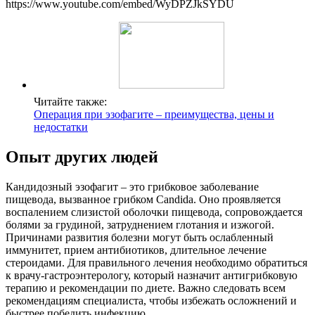
https://www.youtube.com/embed/WyDPZJkSYDU
Читайте также:
Операция при эзофагите – преимущества, цены и
недостатки
Опыт других людей
Кандидозный эзофагит – это грибковое заболевание
пищевода, вызванное грибком Candida. Оно проявляется
воспалением слизистой оболочки пищевода, сопровождается
болями за грудиной, затруднением глотания и изжогой.
Причинами развития болезни могут быть ослабленный
иммунитет, прием антибиотиков, длительное лечение
стероидами. Для правильного лечения необходимо обратиться
к врачу-гастроэнтерологу, который назначит антигрибковую
терапию и рекомендации по диете. Важно следовать всем
рекомендациям специалиста, чтобы избежать осложнений и
быстрее победить инфекцию.