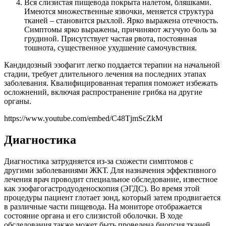
Вся слизистая пищевода покрыта налетом, бляшками.
Имеются множественные язвочки, меняется структура
тканей – становится рыхлой. Ярко выражена отечность.
Симптомы ярко выражены, причиняют жгучую боль за
грудиной. Присутствует частая рвота, постоянная
тошнота, существенное ухудшение самочувствия.
Кандидозный эзофагит легко поддается терапии на начальной
стадии, требует длительного лечения на последних этапах
заболевания. Квалифицированная терапия поможет избежать
осложнений, включая распространение грибка на другие
органы.
https://www.youtube.com/embed/C48TjmScZkM
Диагностика
Диагностика затрудняется из-за схожести симптомов с
другими заболеваниями ЖКТ. Для назначения эффективного
лечения врач проводит специальное обследование, известное
как эзофагогастродуоденоскопия (ЭГДС). Во время этой
процедуры пациент глотает зонд, который затем продвигается
в различные части пищевода. На мониторе отображается
состояние органа и его слизистой оболочки. В ходе
обследования также может быть проведена биопсия тканей.