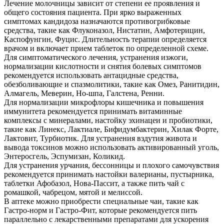
Лечение молочницы зависит от степени ее проявления и
общего состояния пациента. При ярко выраженных
симптомах кандидоза назначаются противогрибковые
средства, такие как Флуконазол, Нистатин, Амфотерицин,
Каспофунгин, Фуцис. Длительность терапии определяется
врачом и включает прием таблеток по определенной схеме.
Для симптоматического лечения, устранения изжоги,
нормализации кислотности и снятия болевых симптомов
рекомендуется использовать антацидные средства,
обезболивающие и спазмолитики, такие как Омез, Ранитидин,
Алмагель, Меверин, Но-шпа, Галстена, Ренни.
Для нормализации микрофлоры кишечника и повышения
иммунитета рекомендуется принимать витаминные
комплексы с минералами, настойку эхинацеи и пробиотики,
такие как Линекс, Лактиале, Бифидумбактерин, Хилак Форте,
Лактовит, Турбиотик. Для устранения вздутия живота и
вывода токсинов можно использовать активированный уголь,
Энтеросгель, Эспумизан, Коликид.
Для устранения урчания, бессонницы и плохого самочувствия
рекомендуется принимать настойки валерианы, пустырника,
таблетки Афобазол, Нова-Пассит, а также пить чай с
ромашкой, чабрецом, мятой и мелиссой.
В аптеке можно приобрести специальные чаи, такие как
Гастро-норм и Гастро-Фит, которые рекомендуется пить
параллельно с лекарственными препаратами для ускорения