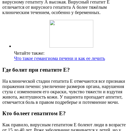
вирусному гепатиту А высокая. Вирусный гепатит Е
отличается от вирусного гепатита А более тяжёлым
клиническим течением, особенно у беременных.
Читайте также:
Что такое гемангиома печени и как ее лечить
Где болит при гепатите Е?
На клинической стадии гепатита Е отмечаются все признаки
поражения печени: увеличение размеров органа, нарушения
стула с изменением его окраски, чувство тяжести и вздутия
живота, желтушность кожи. У пациента пропадает аппетит,
отмечается боль в правом подреберье и потемнение мочи.
Кто болеет гепатитом Е?
Как правило, вирусным гепатитом E болеют люди в возрасте
от 15 до 40 лет. Реже заболевание развивается у детей, но у