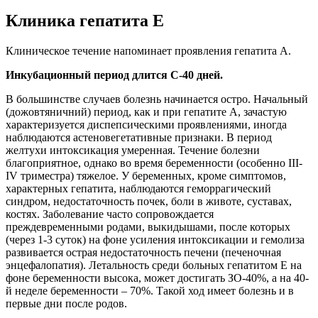
Клиника гепатита Е
Клиническое течение напоминает проявления гепатита А.
Инкубационный период длится С-40 дней.
В большинстве случаев болезнь начинается остро. Начальный
(дожовтяничний) период, как и при гепатите А, зачастую
характеризуется диспепсическими проявлениями, иногда
наблюдаются астеновегетативные признаки. В период
желтухи интоксикация умеренная. Течение болезни
благоприятное, однако во время беременности (особенно III-
IV триместра) тяжелое. У беременных, кроме симптомов,
характерных гепатита, наблюдаются геморрагический
синдром, недостаточность почек, боли в животе, суставах,
костях. Заболевание часто сопровождается
преждевременными родами, выкидышами, после которых
(через 1-3 суток) на фоне усиления интоксикации и гемолиза
развивается острая недостаточность печени (печеночная
энцефалопатия). Летальность среди больных гепатитом Е на
фоне беременности высока, может достигать ЗО-40%, а на 40-
й неделе беременности – 70%. Такой ход имеет болезнь и в
первые дни после родов.