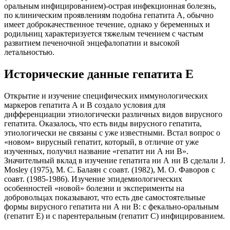
оральным инфицированием)-острая инфекционная болезнь,
по клиническим проявлениям подобна гепатита А, обычно
имеет доброкачественное течение, однако у беременных и
родильниц характеризуется тяжелым течением с частым
развитием печеночной энцефалопатии и высокой
летальностью.
Исторические данные гепатита Е
Открытие и изучение специфических иммунологических
маркеров гепатита А и В создало условия для
дифференциации этиологически различных видов вирусного
гепатита. Оказалось, что есть виды вирусного гепатита,
этиологически не связаны с уже известными. Встал вопрос о
«новом» вирусный гепатит, который, в отличие от уже
изученных, получил название «гепатит ни А ни В».
Значительный вклад в изучение гепатита ни А ни В сделали J.
Mosley (1975), М. С. Балаян с соавт. (1982), М. О. Фаворов с
соавт. (1985-1986). Изучение эпидемиологических
особенностей «новой» болезни и эксперименты на
добровольцах показывают, что есть две самостоятельные
формы вирусного гепатита ни А ни В: с фекально-оральным
(гепатит Е) и с парентеральным (гепатит С) инфицированием.