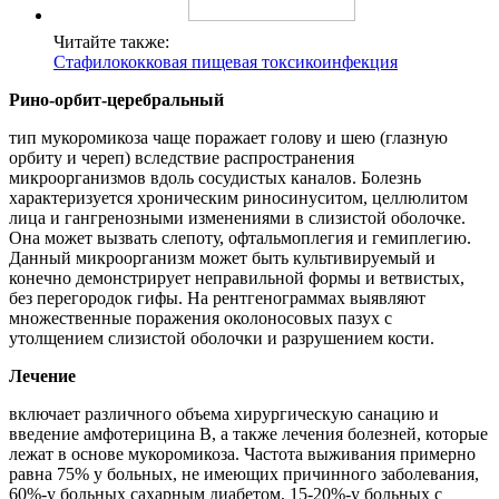
Читайте также:
Стафилококковая пищевая токсикоинфекция
Рино-орбит-церебральный
тип мукоромикоза чаще поражает голову и шею (глазную
орбиту и череп) вследствие распространения
микроорганизмов вдоль сосудистых каналов. Болезнь
характеризуется хроническим риносинуситом, целлюлитом
лица и гангренозными изменениями в слизистой оболочке.
Она может вызвать слепоту, офтальмоплегия и гемиплегию.
Данный микроорганизм может быть культивируемый и
конечно демонстрирует неправильной формы и ветвистых,
без перегородок гифы. На рентгенограммах выявляют
множественные поражения околоносовых пазух с
утолщением слизистой оболочки и разрушением кости.
Лечение
включает различного объема хирургическую санацию и
введение амфотерицина В, а также лечения болезней, которые
лежат в основе мукоромикоза. Частота выживания примерно
равна 75% у больных, не имеющих причинного заболевания,
60%-у больных сахарным диабетом, 15-20%-у больных с