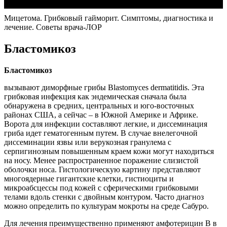
Мицетома. Грибковый гайморит. Симптомы, диагностика и
лечение. Советы врача-ЛОР
Бластомикоз
Бластомикоз
вызывают диморфные грибы Blastomyces dermatitidis. Эта
грибковая инфекция как эндемическая сначала была
обнаружена в средних, центральных и юго-восточных
районах США, а сейчас – в Южной Америке и Африке.
Ворота для инфекции составляют легкие, и диссеминация
гриба идет гематогенным путем. В случае внелегочной
диссеминации язвы или верукозная гранулема с
серпигинозным повышенным краем кожи могут находиться
на носу. Менее распространенное поражение слизистой
оболочки носа. Гистологическую картину представляют
многоядерные гигантские клетки, гистиоциты и
микроабсцессы под кожей с сферическими грибковыми
телами вдоль стенки с двойным контуром. Часто диагноз
можно определить по культурам мокроты на среде Сабуро.
Для лечения преимущественно применяют амфотерицин В в