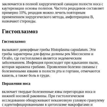
заключается в полной хирургической санации полости носа с
каутеризации основы полипов. Частота рецидивов составляет
примерно 10%, рецидив можно лечить повторным
применением хирургического метода, амфотерицина В,
назначают стероиды.
Гистоплазмоз
Гистоплазмоз
вызывают диморфные грибы Histoplasma capsulatum. Эти
грибы характерны для фауны долины рек Миссисипи и
Огайо, где гистоплазмоз является эндемическим
заболеванием. Инфекция происходит при вдыхании пыли,
которая заражена грибами. Проявления болезни связаны с
болезненными язвами в полости рта и гортани, отмечаются
кашель, а также боль в груди.
Поражения носа
включает твердые болезненные язвы перегородки носа и
нижней носовой раковины. При гистологическом
исследовании обнаруживают неказеозную узловую гранулему
с идентифицированными в цитоплазме макрофагами и