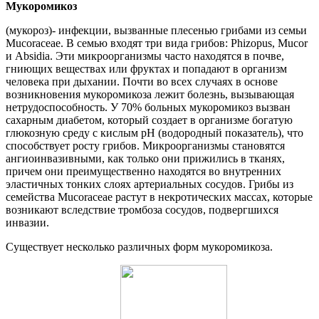
Мукоромикоз
(мукороз)- инфекции, вызванные плесенью грибами из семьи
Mucoraceae. В семью входят три вида грибов: Phizopus, Mucor
и Absidia. Эти микроорганизмы часто находятся в почве,
гниющих веществах или фруктах и попадают в организм
человека при дыхании. Почти во всех случаях в основе
возникновения мукоромикоза лежит болезнь, вызывающая
нетрудоспособность. У 70% больных мукоромикоз вызван
сахарным диабетом, который создает в организме богатую
глюкозную среду с кислым рН (водородный показатель), что
способствует росту грибов. Микроорганизмы становятся
ангиоинвазивными, как только они прижились в тканях,
причем они преимущественно находятся во внутренних
эластичных тонких слоях артериальных сосудов. Грибы из
семейства Mucoraceae растут в некротических массах, которые
возникают вследствие тромбоза сосудов, подвергшихся
инвазии.
Существует несколько различных форм мукоромикоза.