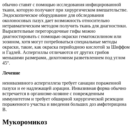
обычно ставят с помощью исследования инфицированной
ткани, которую получают при хирургическом вмешательстве.
Эндоскопическое оборудование для обследования
околоносовых пазух дает возможность относительно
нетравматическим методом получить ткань для диагностики.
Выразительные перегородочные гифы можно
диагностировать с помощью окраски гематоксилином или
эозином, хотя могут потребоваться специальные методы
окраски, такие, как окраска перийодною кислотой за Шиффом
и Гадлей. Аспергиллы отличаются от других грибов
меньшими размерами, дихотомнsм разветвлением под углом
45°.
Лечение
неинвазивного аспергиллеза требует санации пораженной
пазухи и ее надлежащей аэрации. Инвазивная форма обычно
встречается в организме-хозяине с поврежденным
иммунитетом и требует обширной хирургической резекции
пораженного участка и введения больших доз амфотерицина
В.
Мукоромикоз