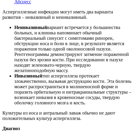
Абсцесс
Аспергиллезные инфекции могут иметь два варианта
развития – инвазивный и неинвазивный.
Неинвазивный
вариант встречается у большинства
больных, и клиника напоминает обычный
бактериальный синусит с симптомами ринореи,
обструкции носа и боли в лице, в результате является
поражения только одной околоносовой пазухи.
Рентгенограммы демонстрируют затмение пораженной
пазухи без эрозии кости. При исследовании в пазухе
находят зеленовато-черную, твердую
желатиноподобную массу.
Инвазивный
тип аспергиллеза протекает
злокачественно, вызывая деструкцию кости. Эта болезнь
может распространиться в молниеносной форме и
поразить орбитальную и интракраниальные структуры –
возникает инвазия в кровеносные сосуды, твердую
оболочку головного мозга и кость.
Культуры из носа и антральный лаваж обычно не дают
положительных культур аспергиллеза.
Диагноз