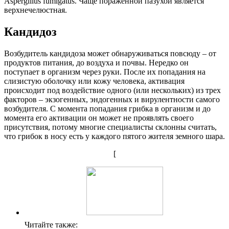
Aspergillus fumigatus. Чаще пораженной пазухой является
верхнечелюстная.
Кандидоз
Возбудитель кандидоза может обнаруживаться повсюду – от
продуктов питания, до воздуха и почвы. Нередко он
поступает в организм через руки. После их попадания на
слизистую оболочку или кожу человека, активация
происходит под воздействие одного (или нескольких) из трех
факторов – экзогенных, эндогенных и вирулентности самого
возбудителя. С момента попадания грибка в организм и до
момента его активации он может не проявлять своего
присутствия, потому многие специалисты склонны считать,
что грибок в носу есть у каждого пятого жителя земного шара.
[
Читайте также: