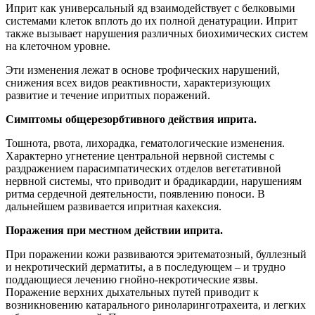
Иприт как универсальный яд взаимодействует с белковыми
системами клеток вплоть до их полной денатурации. Иприт
также вызывает нарушения различных биохимических систем
на клеточном уровне.
Эти изменения лежат в основе трофических нарушений,
снижения всех видов реактивности, характеризующих
развитие и течение ипритпых поражений.
Симптомы общерезорбтивного действия иприта.
Тошнота, рвота, лихорадка, гематологические изменения.
Характерно угнетение центральной нервной системы с
раздражением парасимпатических отделов вегетативной
нервной системы, что приводит и брадикардии, нарушениям
ритма сердечной деятельности, появлению поноси. В
дальнейшем развивается ипритная кахексия.
Поражения при местном действии иприта.
При поражении кожи развиваются эритематозный, буллезный
и некротический дерматиты, а в последующем – и трудно
поддающиеся лечению гнойно-некротические язвы.
Поражение верхних дыхательных путей приводит к
возникновению катарального риноларинготрахеита, и легких