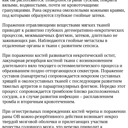
вялыми, водянистыми, почти не кровоточащими
грануляциями. Рана окружена омозолелыми кожными краями,
под которыми образуются глубокие гнойные затеки.
Поражения отравляющими веществами мягких тканей
приводят к развитию глубоких дегенеративно-некротических
процессов, межмышечных флегмон, затеков, длительно не
заживающих ран. Наблюдаются гнойные метастазы в
отдаленные органы и ткани с развитием сепсиса.
При поражении костей развивается некротический остит,
лакунарная резорбция костной ткани с возникновением
длительного вяло текущего остеомиелитического процесса и
образованием поздно отторгающихся секвестров. Поражение
суставов (панартриты) сопровождается некрозом суставных
хрящей и околосуставных тканей с последующим развитием
тяжелых артритов и параартикулярных флегмон. Нередко этот
процесс сопровождается тромбозом близко расположенных
сосудов, а в случае развития инфекции – расплавлением
тромба и вторичным кровотечением.
При огнестрельных повреждениях костей черепа и поражении
раны ОВ кожно-резорбтивного действия возникает некроз
твердой мозговой оболочки и прилегающих участков
вещества головного мозга, что нередко приводит к