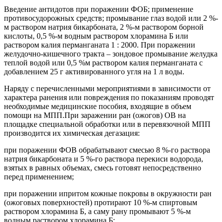
Введение антидотов при поражении ФОБ; применение
противосудорожных средств; промывание глаз водой или 2 %-
м раствором натрия бикарбоната, 2 %-м раствором борной
кислоты, 0,5 %-м водным раствором хлорамина Б или
раствором калия перманганата 1 : 2000. При поражении
желудочно-кишечного тракта – зондовое промывание желудка
теплой водой или 0,5 %м раствором калия перманганата с
добавлением 25 г активированного угля на 1 л воды.
Наряду с перечисленными мероприятиями в зависимости от
характера ранения или повреждения по показаниям проводят
необходимые медицинские пособия, входящие в объем
помощи на МПП.При заражении ран (ожогов) ОВ на
площадке специальной обработки или в перевязочной МПП
производится их химическая дегазация:
при поражении ФОВ обрабатывают смесью 8 %-го раствора
натрия бикарбоната и 5 %-го раствора перекиси водорода,
взятых в равных объемах, смесь готовят непосредственно
перед применением;
при поражении ипритом кожные покровы в окружности ран
(ожоговых поверхностей) протирают 10 %-м спиртовым
раствором хлорамина Б, а саму рану промывают 5 %-м
водным раствором хлорамина Б;