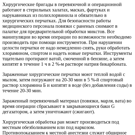
Хирургические бригады в перевязочной и операционной
работают в стерильных халатах, масках, фартуках и
нарукавниках из полихлорвинила и обязательно в
хирургических перчатках. Для безопасности работы
медицинского персонала повязки с раненых снимают в
палатке для предварительной обработки микстов. Все
манипуляции во время операции по возможности необходимо
производить при помощи инструментов. При нарушении
целости перчатки ее надо немедленно снять, руки обработать
хлорамином, спиртом и надеть новые перчатки. Инструменты
тщательно протирают ватой, смоченной в бензине, а затем
кипятят в течение 1 ч в 2 %-м растворе натрия бикарбоната.
Зараженные хирургические перчатки моют теплой водой с
мылом, затем погружают на 20-30 мин в 5 %-й спиртовый
раствор хлорамина Б и кипятят в воде (без добавления соды) в
течение 20-30 мин.
Зараженный перевязочный материал (повязки, марля, вата) во
время операции сбрасывают в закрывающиеся баки G
дегазатором, а затем уничтожают (сжигают).
Хирургическая обработка ран может производиться под
местным обезболиванием или под наркозом.
Противопоказанием к местной анестезии служит обширное