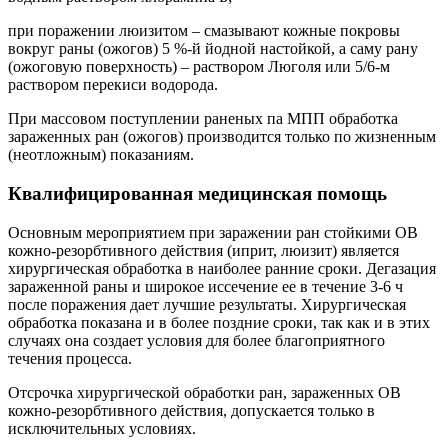
при поражении люизитом – смазывают кожные покровы
вокруг раны (ожогов) 5 %-й йодной настойкой, а саму рану
(ожоговую поверхность) – раствором Люголя или 5/6-м
раствором перекиси водорода.
При массовом поступлении раненых па МПП обработка
зараженных ран (ожогов) производится только по жизненным
(неотложным) показаниям.
Квалифицированная медицинская помощь
Основным мероприятием при заражении ран стойкими ОВ
кожно-резорбтивного действия (иприт, люизит) является
хирургическая обработка в наиболее ранние сроки. Дегазация
зараженной раны и широкое иссечение ее в течение 3-6 ч
после поражения дает лучшие результаты. Хирургическая
обработка показана и в более поздние сроки, так как и в этих
случаях она создает условия для более благоприятного
течения процесса.
Отсрочка хирургической обработки ран, зараженных ОВ
кожно-резорбтивного действия, допускается только в
исключительных условиях.