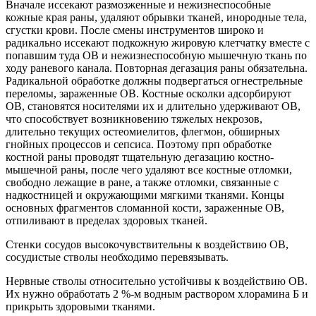
Вначале иссекают размозженные и нежизнеспособные
кожные края раны, удаляют обрывки тканей, инородные тела,
сгустки крови. После смены инструментов широко и
радикально иссекают подкожную жировую клетчатку вместе с
попавшим туда ОВ и нежизнеспособную мышечную ткань по
ходу раневого канала. Повторная дегазация раны обязательна.
Радикальной обработке должны подвергаться огнестрельные
переломы, зараженные ОВ. Костные осколки адсорбируют
ОВ, становятся носителями их и длительно удерживают ОВ,
что способствует возникновению тяжелых некрозов,
длительно текущих остеомиелитов, флегмон, обширных
гнойных процессов и сепсиса. Поэтому прп обработке
костной раны проводят тщательную дегазацию костно-
мышечной раны, после чего удаляют все костные отломки,
свободно лежащие в ране, а также отломки, связанные с
надкостницей и окружающими мягкими тканями. Концы
основных фрагментов сломанной кости, зараженные ОВ,
отпиливают в пределах здоровых тканей.
Стенки сосудов высокочувствительны к воздействию ОВ,
сосудистые стволы необходимо перевязывать.
Нервные стволы относительно устойчивы к воздействию ОВ.
Их нужно обработать 2 %-м водным раствором хлорамина Б и
прикрыть здоровыми тканями.