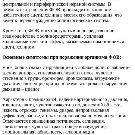
центральной и периферической нервной системы. В
результате отравления ФОВ происходит накопление
избыточного ацетилхолина в местах его образования, что
ведет к перевозбуждению холинэргических систем.
Кроме того, ФОВ могут вступать в непосредственное
взаимодействие с холинорецепторами, усиливая
холиномиметический эффект, вызываемый накопившимся
ацетилхолином.
Основные симптомы при поражении организма ФОВ:
миоз, боль в глазах с иррадиацией в лобные доли, ослабление
зрения; ринорея, гиперемия слизистых носа; чувство
стеснения в груди, бронхорея, бронхоспазм, затруднение
дыхания, свистящие хрипы; в результате резкого нарушения
дыхания – цианоз.
Характерны брадикардиЯ, падение артериального давления,
тошнота, рвота, чувство тяжести в подложечной области,
изжога, отрыжка, тенезмы, диарея, непроизвольная
дефекация, частое, а также непроизвольное мочеиспускание.
Отмечаются повышенная потливость, саливация,
слезотечение, чувство страха, общее возбуждение,
эмоциональная лабильность, галлюцинации.