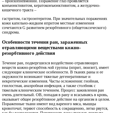
– бронхопневмоний. Поражение глаз проявляется
конъюнктивитом, кератоконъюнктивитом, а желудочно-
кишечного тракта –
гастритом, гастроэнтеритом. При значительных поражениях
кожи капельно-жидким ипритом местные изменения
сочетаются G развитием резорбтивного (общетоксического)
синдрома.
Особенности течения ран, зараженных
отравляющими веществами кожно-
резорбтивного действия
Течение ран, подвергшихся воздействию отравляющих
веществ кожно-резорбтнв.чой группы (иприт, люизит), имеет
следующие клинические особенности. В тканях раны и ее
окружности возникают тяжелые дегенеративные и
некротические изменения. Часты осложнения: гнойная,
гнилостная, анаэробная инфекция, а также столбняк с
тяжелым клиническим течением. Процесс заживления ран
очень длительный. ОВ, попадая в рану и всасываясь в кровь,
оказывает общее резорбтивное действие на организм в целом.
Пораженные ткани имеют вид вареного мяса, мышцы
кровоточат, теряют способность к сокращению, легко рвутся,
как бы расползаются. Поверхность раны тусклая, покрыта