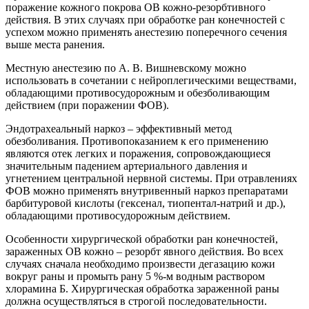
поражение кожного покрова ОВ кожно-резорбтивного
действия. В этих случаях при обработке ран конечностей с
успехом можно применять анестезию поперечного сечения
выше места ранения.
Местную анестезию по А. В. Вишневскому можно
использовать в сочетании с нейроплегическими веществами,
обладающими противосудорожным и обезболивающим
действием (при поражении ФОВ).
Эндотрахеальный наркоз – эффективный метод
обезболивания. Противопоказанием к его применению
являются отек легких и поражения, сопровождающиеся
значительным падением артериального давления и
угнетением центральной нервной системы. При отравлениях
ФОВ можно применять внутривенный наркоз препаратами
барбитуровой кислоты (гексенал, тиопентал-натрий и др.),
обладающими противосудорожным действием.
Особенности хирургической обработки ран конечностей,
зараженных ОВ кожно – резорбт явного действия. Во всех
случаях сначала необходимо произвести дегазацию кожи
вокруг раны и промыть рану 5 %-м водным раствором
хлорамина Б. Хирургическая обработка зараженной раны
должна осуществляться в строгой последовательности.