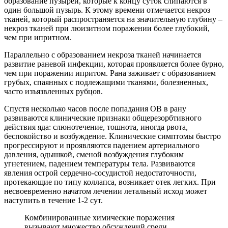
образование пузырей, которые к концу суток слипаются в
один большой пузырь. К этому времени отмечается некроз
тканей, который распространяется на значительную глубину –
некроз тканей при люизитном поражении более глубокий,
чем при ипритном.
Параллельно с образованием некроза тканей начинается
развитие раневой инфекции, которая проявляется более бурно,
чем при поражении ипритом. Рана заживает с образованием
грубых, спаянных с подлежащими тканями, болезненных,
часто изъязвленных рубцов.
Спустя несколько часов после попадания ОВ в рану
развиваются клинические признаки общерезорбтивного
действия яда: слюнотечение, тошнота, иногда рвота,
беспокойство и возбуждение. Клинические симптомы быстро
прогрессируют и проявляются падением артериального
давления, одышкой, сменой возбуждения глубоким
угнетением, падением температуры тела. Развиваются
явления острой сердечно-сосудистой недостаточности,
протекающие по типу коллапса, возникает отек легких. При
несвоевременно начатом лечении летальный исход может
наступить в течение 1-2 сут.
Комбинированные химические поражения
вызывают множество обсуждений среди