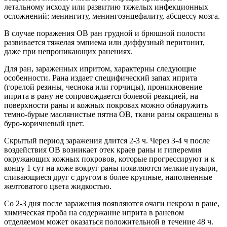
летальному исходу или развитию тяжелых инфекционных
осложнений: менингиту, менингоэнцефалиту, абсцессу мозга.
В случае поражения ОВ ран грудной и брюшной полости
развивается тяжелая эмпиема или диффузный перитонит,
даже при непроникающих ранениях.
Для ран, зараженных ипритом, характерны следующие
особенности. Рана издает специфический запах иприта
(горелой резины, чеснока или горчицы), проникновение
иприта в рану не сопровождается болевой реакцией, на
поверхности раны и кожных покровах можно обнаружить
темно-бурые маслянистые пятна ОВ, ткани раны окрашены в
буро-коричневый цвет.
Скрытый период заражения длится 2-3 ч. Через 3-4 ч после
воздействия ОВ возникает отек краев раны и гиперемия
окружающих кожных покровов, которые прогрессируют и к
концу 1 сут на коже вокруг раны появляются мелкие пузыри,
сливающиеся друг с другом в более крупные, наполненные
желтоватого цвета жидкостью.
Со 2-3 дня после заражения появляются очаги некроза в ране,
химическая проба на содержание иприта в раневом
отделяемом может оказаться положительной в течение 48 ч.