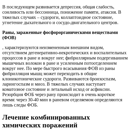
В последующем развивается депрессия, общая слабость,
сонливость или бессонница, понижение памяти, атаксия. В
тяжелых случаях – судороги, коллаптоидное состояние,
угнетение дыхательного и сосудо-двигательного центров.
Раны, зараженные фосфорорганическими веществами
(ФОВ)
, характеризуются неизмененным внешним видом,
отсутствием дегенеративно-некротических и воспалительных
процессов в ране и вокруг нее; фибриллярным подергиванием
мышечных волокон в ране и усиленным потоотделением
вокруг нее. По мере быстрого всасывания ФОВ из раны
фибрилляция мышц может переходить в общие
клоникотонические судороги. Развиваются бронхоспазм,
ларингоспазм и миоз. В тяжелых случаях наступает
коматозное состояние и летальный исход or асфиксии.
Резорбция ФОБ через рану происходит в очень короткое
время: через 30-40 мин в раневом отделяемом определяются
лишь следы ФОБ.
Лечение комбинированных
химических поражений