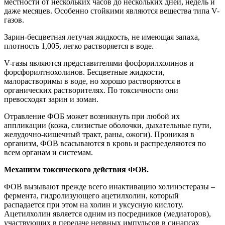
местности от нескольких часов до нескольких дней, недель и
даже месяцев. Особенно стойкими являются вещества типа V-
газов.
Зарин-бесцветная летучая жидкость, не имеющая запаха,
плотность 1,005, легко растворяется в воде.
V-газы являются представителями фосфорилхолинов и
форсфорилтнохолинов. Бесцветные жидкости,
малорастворимы в воде, но хорошо растворяются в
органических растворителях. По токсичности они
превосходят зарин и зоман.
Отравление ФОБ может возникнуть при любой их
аппликации (кожа, слизистые оболочки, дыхательные пути,
желудочно-кишечный тракт, раны, ожоги). Проникая в
организм, ФОВ всасываются в кровь и распределяются по
всем органам и системам.
Механизм токсического действия ФОВ.
ФОВ вызывают прежде всего инактивацию холинэстеразы –
фермента, гидролизующего ацетилхолин, который
распадается при этом на холин и уксусную кислоту.
Ацетилхолин является одним из посредников (медиаторов),
участвующих в передаче нервных импульсов в синапсах