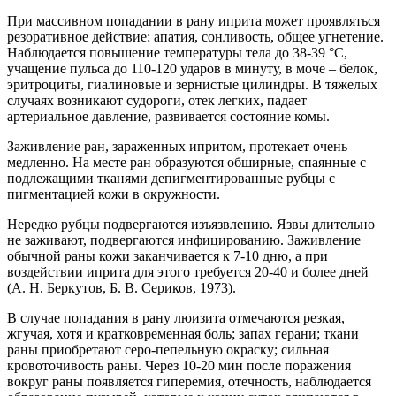
При массивном попадании в рану иприта может проявляться
резоративное действие: апатия, сонливость, общее угнетение.
Наблюдается повышение температуры тела до 38-39 °С,
учащение пульса до 110-120 ударов в минуту, в моче – белок,
эритроциты, гиалиновые и зернистые цилиндры. В тяжелых
случаях возникают судороги, отек легких, падает
артериальное давление, развивается состояние комы.
Заживление ран, зараженных ипритом, протекает очень
медленно. На месте ран образуются обширные, спаянные с
подлежащими тканями депигментированные рубцы с
пигментацией кожи в окружности.
Нередко рубцы подвергаются изъязвлению. Язвы длительно
не заживают, подвергаются инфицированию. Заживление
обычной раны кожи заканчивается к 7-10 дню, а при
воздействии иприта для этого требуется 20-40 и более дней
(А. Н. Беркутов, Б. В. Сериков, 1973).
В случае попадания в рану люизита отмечаются резкая,
жгучая, хотя и кратковременная боль; запах герани; ткани
раны приобретают серо-пепельную окраску; сильная
кровоточивость раны. Через 10-20 мин после поражения
вокруг раны появляется гиперемия, отечность, наблюдается