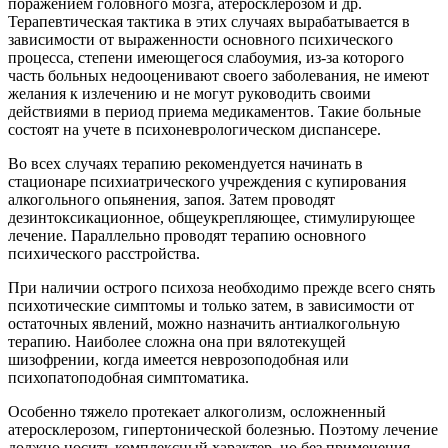
поражением головного мозга, атеросклерозом и др.
Терапевтическая тактика в этих случаях вырабатывается в
зависимости от выраженности основного психического
процесса, степени имеющегося слабоумия, из-за которого
часть больных недооценивают своего заболевания, не имеют
желания к излечению и не могут руководить своими
действиями в период приема медикаментов. Такие больные
состоят на учете в психоневрологическом диспансере.
Во всех случаях терапию рекомендуется начинать в
стационаре психиатрического учреждения с купирования
алкогольного опьянения, запоя. Затем проводят
дезинтоксикационное, общеукрепляющее, стимулирующее
лечение. Параллельно проводят терапию основного
психического расстройства.
При наличии острого психоза необходимо прежде всего снять
психотические симптомы и только затем, в зависимости от
остаточных явлений, можно назначить антиалкогольную
терапию. Наиболее сложна она при вялотекущей
шизофрении, когда имеется неврозоподобная или
психопатоподобная симптоматика.
Особенно тяжело протекает алкоголизм, осложненный
атеросклерозом, гипертонической болезнью. Поэтому лечение
должно носить комплексный характер, но без применения