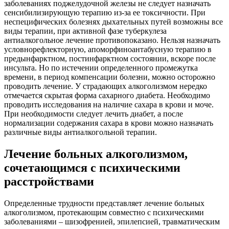
заболеваниях поджелудочной железы не следует назначать
сенсибилизирующую терапию из-за ее токсичности. При
неспецифических болезнях дыхательных путей возможны все
виды терапии, при активной фазе туберкулеза
антиалкогольное лечение противопоказано. Нельзя назначать
условнорефлекторную, апоморфиноантабусную терапию в
предынфарктном, постинфарктном состоянии, вскоре после
инсульта. Но по истечении определенного промежутка
времени, в период компенсации болезни, можно осторожно
проводить лечение. У страдающих алкоголизмом нередко
отмечается скрытая форма сахарного диабета. Необходимо
проводить исследования на наличие сахара в крови и моче.
При необходимости следует лечить диабет, а после
нормализации содержания сахара в крови можно назначать
различные виды антиалкогольной терапии.
Лечение больных алкоголизмом,
сочетающимся с психическими
расстройствами
Определенные трудности представляет лечение больных
алкоголизмом, протекающим совместно с психическими
заболеваниями – шизофренией, эпилепсией, травматическим