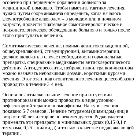
особенно при первичном обращении больного за
медицинской помощью. Чтобы наметить тактику лечения,
нужно путем сбора анамнеза определить, когда началось
злоупотребление алкоголем – в молодом или в пожилом
возрасте, провести тщательное сомотоневрологическое и
психопатологическое обследование больного и только после
этого приступать к лечению.
Симптоматическое лечение, помимо дезинтоксикационной,
общеукрепляющей, стимулирующей, витаминотерапии,
должно включать в случае необходимости гормональные
препараты, специальные медикаменты антисклеротического
действия. Антидепрессанты, нейролептики, транквилизаторы
можно назначать небольшими дозами, короткими курсами
лечения. Этот этап подготовительного лечения целесообразно
проводить в течение 3-4 нед.
Основное антиалкогольное лечение при отсутствии
противопоказаний можно проводить в виде условно-
рефлекторной терапии апоморфином. На курс лечения
показано 5-7 сеансов. Лечение тетурамом (циамидом) лиц в
возрасте 60 лет и старше не рекомендуется. Редко удается
применять эти препараты в минимальных дозах (0,15-0,1 г
тетурама, 0,25 г циамида) и только в качестве поддержвающей
терапии.