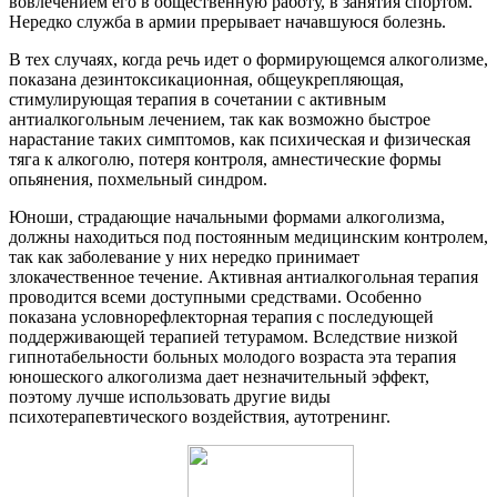
вовлечением его в общественную работу, в занятия спортом.
Нередко служба в армии прерывает начавшуюся болезнь.
В тех случаях, когда речь идет о формирующемся алкоголизме,
показана дезинтоксикационная, общеукрепляющая,
стимулирующая терапия в сочетании с активным
антиалкогольным лечением, так как возможно быстрое
нарастание таких симптомов, как психическая и физическая
тяга к алкоголю, потеря контроля, амнестические формы
опьянения, похмельный синдром.
Юноши, страдающие начальными формами алкоголизма,
должны находиться под постоянным медицинским контролем,
так как заболевание у них нередко принимает
злокачественное течение. Активная антиалкогольная терапия
проводится всеми доступными средствами. Особенно
показана условнорефлекторная терапия с последующей
поддерживающей терапией тетурамом. Вследствие низкой
гипнотабельности больных молодого возраста эта терапия
юношеского алкоголизма дает незначительный эффект,
поэтому лучше использовать другие виды
психотерапевтического воздействия, аутотренинг.