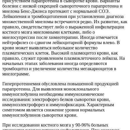
присутствием парапротеина в сыворотке крови. Варианты
болезни с низкой секрецией сывороточного парапротеина и
миелома Бенс-Джонса протекают с нормальной СОЭ.
Лейкопения и тромбоцитопения при установлении диагноза
множественной миеломы встречаются редко. Их развитие, как
правило, свидетельствует либо о выраженной инфильтрации
костного мозга миеломными клетками, либо о
миелосупрессии после химиотерапии. Иногда отмечается
нейтрофилез со сдвигом лейкоцитарной формулы влево. В
крови может выявляться небольшое количество
плазматических клеток. Высокий плазмоцитоз крови, как
правило, служит проявлением плазмоклеточного лейкоза. На
начальных этапах заболевания иногда определяются
тромбоцитоз и увеличение количества мегакариоцитов в
миелограмме.
Гиперпротеинемия обусловлена повышенной продукцией
парапротеина. Для выявления моноклонального
иммуноглобулина необходимы иммунохимические
исследования: электрофорез белков сыворотки крови,
иммуноэлектрофорез и иммунофиксация. Характерным
симптомом является снижение уровня нормальных
иммуноглобулинов сыворотки крови.
При исследовании костного мозга у 90-96% больных