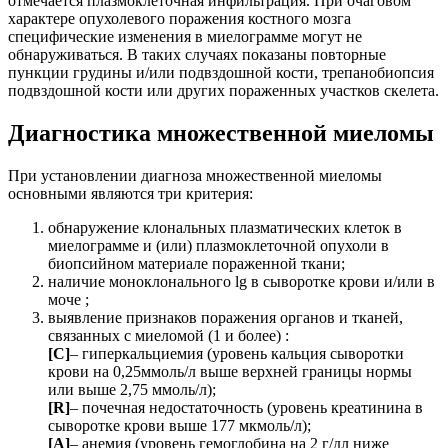
отмечается плазмоклеточная инфильтрация. При очаговом
характере опухолевого поражения костного мозга
специфические изменения в миелограмме могут не
обнаруживаться. В таких случаях показаны повторные
пункции грудины и/или подвздошной кости, трепанобиопсия
подвздошной кости или других пораженных участков скелета.
Диагностика множественной миеломы
При установлении диагноза множественной миеломы
основными являются три критерия:
обнаружение клональных плазматических клеток в
миелограмме и (или) плазмоклеточной опухоли в
биопсийном материале пораженной ткани;
наличие моноклонального lg в сыворотке крови и/или в
моче ;
выявление признаков поражения органов и тканей,
связанных с миеломой (1 и более) :
[С]
– гиперкальциемия (уровень кальция сыворотки
крови на 0,25ммоль/л выше верхней границы нормы
или выше 2,75 ммоль/л);
[R]
– почечная недостаточность (уровень креатинина в
сыворотке крови выше 177 мкмоль/л);
[А]
– анемия (уровень гемоглобина на 2 г/дл ниже