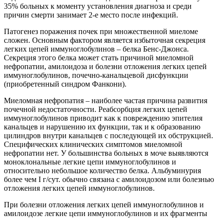
35% больных к моменту установления диагноза и среди
причин смерти занимает 2-е место после инфекций.
Патогенез поражения почек при множественной миеломе
сложен. Основным фактором является избыточная секреция
легких цепей иммуноглобулинов – белка Бенс-Джонса.
Секреция этого белка может стать причиной миеломной
нефропатии, амилоидоза и болезни отложения легких цепей
иммуноглобулинов, почечно-канальцевой дисфункции
(приобретенный синдром Фанкони).
Миеломная нефропатия – наиболее частая причина развития
почечной недостаточности. Реабсорбция легких цепей
иммуноглобулинов приводит как к повреждению эпителия
канальцев и нарушению их функции, так и к образованию
цилиндров внутри канальцев с последующей их обструкцией.
Специфических клинических симптомов миеломной
нефропатии нет. У большинства больных в моче выявляются
моноклональные легкие цепи иммуноглобулинов и
относительно небольшое количество белка. Альбуминурия
более чем I г/сут. обычно связана с амилоидозом или болезнью
отложения легких цепей иммуноглобулинов.
При болезни отложения легких цепей иммуноглобулинов и
амилоидозе легкие цепи иммуноглобулинов и их фрагменты