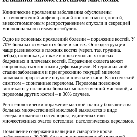
Клинические проявления заболевания обусловлены
плазмоклеточной инфильтрацией костного мозга, костей,
внекостномозговым распространением опухоли и секрецией
моноклонального иммуноглобулина.
Одно из основных проявлений болезни – поражение костей. У
70% больных отмечаются боли в костях. Остеодеструкции
чаще развиваются в плоских костях (череп, таз, грудина,
ребра), позвонках, а также в проксимальных отделах
бедренных и плечевых костей. Поражение скелета может
сопровождаться костными деформациями. В терминальной
стадии заболевания и при агрессивно текущей миеломе
возможно прорастание опухоли в мягкие ткани. Классический
симптом – спонтанные переломы. Переломы позвонков
возникают у половины больных множественной миеломой, а
переломы других костей – в 30% случаев.
Рентгенологически поражение костной ткани у большинства
больных множественной миеломой выявляется в виде
генерализованного остеопороза, единичных или
множественных очагов остеолиза, патологических переломов.
Повышение содержания кальция в сыворотке крови
наблюдается у 20-30% больных множественной миеломой.