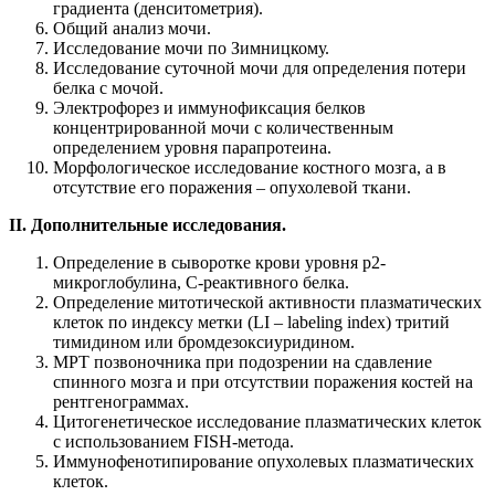
градиента (денситометрия).
Общий анализ мочи.
Исследование мочи по Зимницкому.
Исследование суточной мочи для определения потери
белка с мочой.
Электрофорез и иммунофиксация белков
концентрированной мочи с количественным
определением уровня парапротеина.
Морфологическое исследование костного мозга, а в
отсутствие его поражения – опухолевой ткани.
II. Дополнительные исследования.
Определение в сыворотке крови уровня р2-
микроглобулина, С-реактивного белка.
Определение митотической активности плазматических
клеток по индексу метки (LI – labeling index) тритий
тимидином или бромдезоксиуридином.
МРТ позвоночника при подозрении на сдавление
спинного мозга и при отсутствии поражения костей на
рентгенограммах.
Цитогенетическое исследование плазматических клеток
с использованием FISH-метода.
Иммунофенотипирование опухолевых плазматических
клеток.