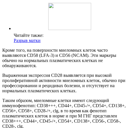
Читайте также:
Разрыв матки
Кроме того, на поверхности миеломных клеток часто
выявляются CD58 (LFA-3) и CD56 (NCAM). Эти маркеры
обычно на нормальных плазматических клетках не
обнаруживаются.
Выраженная экспрессия CD28 выявляется при высокой
пролиферативной активности миеломных клеток, обычно при
профессировании и рецидивах болезни, и отсутствует на
нормальных плазматических клетках.
Таким образом, миеломные клетки имеют следующий
иммунофенотип: CD38+++, CD44+, CD45-/+, CD54+, CD138+,
CD56+, CD58+, CD28-/+, clg, в то время как фенотип
плазматических клеток в норме и при М ГНГ представлен
CD38+++, CD44+, CD45-/+, CD54+, CD138+, CD56-, CD58-,
CD28-, clg.