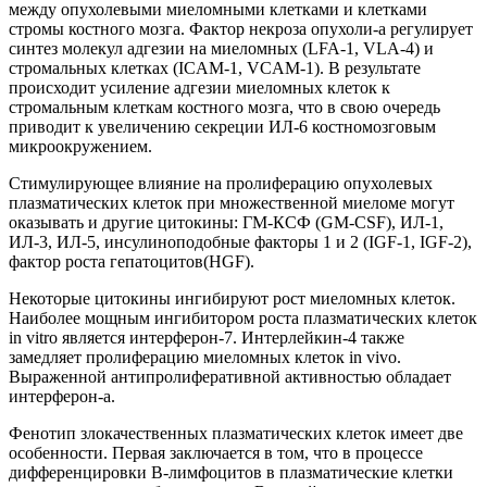
между опухолевыми миеломными клетками и клетками
стромы костного мозга. Фактор некроза опухоли-а регулирует
синтез молекул адгезии на миеломных (LFA-1, VLA-4) и
стромальных клетках (ICAM-1, VCAM-1). В результате
происходит усиление адгезии миеломных клеток к
стромальным клеткам костного мозга, что в свою очередь
приводит к увеличению секреции ИЛ-6 костномозговым
микроокружением.
Стимулирующее влияние на пролиферацию опухолевых
плазматических клеток при множественной миеломе могут
оказывать и другие цитокины: ГМ-КСФ (GM-CSF), ИЛ-1,
ИЛ-3, ИЛ-5, инсулиноподобные факторы 1 и 2 (IGF-1, IGF-2),
фактор роста гепатоцитов(HGF).
Некоторые цитокины ингибируют рост миеломных клеток.
Наиболее мощным ингибитором роста плазматических клеток
in vitro является интерферон-7. Интерлейкин-4 также
замедляет пролиферацию миеломных клеток in vivo.
Выраженной антипролиферативной активностью обладает
интерферон-а.
Фенотип злокачественных плазматических клеток имеет две
особенности. Первая заключается в том, что в процессе
дифференцировки В-лимфоцитов в плазматические клетки