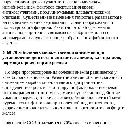
нарушениями прокоагулянтного звена гемостаза –
ингибированием факторов свертывания крови
антикоагулянтами, продуцируемыми плазматическими
клетками. Существенные изменения гемостаза развиваются и
на последнем этапе свертывания – стадии образования и
полимеризации фибрина. Известно, что fab-фрагменты
антител парапротеина, связываясь с фибрином или его
мономерами, нарушают процесс образования фибринового
сгустка.
У 60-70% больных множественной миеломой при
установлении диагноза выявляется анемия, как правило,
нормоцитарная, нормохромная
. По мере прогрессирования болезни анемия развивается у
всех больных миеломой. Развитие анемии обычно связано со
снижением выработки эндогенного эритропоэтина.
Определенную роль играют и другие факторы: опухолевая
инфильтрация костного мозга, миелосупрессивное действие
химиопрепаратов, токсическое воздействие на костный мозг
«уремических факторов» при почечной недостаточности,
укорочение продолжительности жизни эритроцитов, дефицит
железа.
Повышение СОЭ отмечается в 70% случаев и связано с