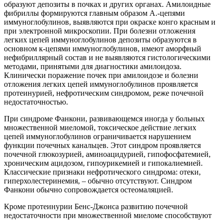
образуют депозиты в почках и других органах. Амилоидные
фибриллы формируются главным образом А.-цепями
иммуноглобулинов, выявляются при окраске конго красным и
при электронной микроскопии. При болезни отложения
легких цепей иммуноглобулинов депозиты образуются в
основном к-цепями иммуноглобулинов, имеют аморфный
нефибриллярный состав и не выявляются гистологическими
методами, принятыми для диагностики амилоидоза.
Клинически поражение почек при амилоидозе и болезни
отложения легких цепей иммуноглобулинов проявляется
протеинурией, нефротическим синдромом, реже почечной
недостаточностью.
При синдроме Фанкони, развивающемся иногда у больных
множественной миеломой, токсическое действие легких
цепей иммуноглобулинов ограничивается нарушением
функции почечных канальцев. Этот синдром проявляется
почечной глюкозурией, аминоацидурией, гипофосфатемией,
хроническим ацидозом, гипоурикемией и гипокалиемией.
Классические признаки нефротического синдрома: отеки,
гиперхолестеринемия, – обычно отсутствуют. Синдром
Фанкони обычно сопровождается остеомаляцией.
Кроме протеинурии Бенс-Джонса развитию почечной
недостаточности при множественной миеломе способствуют