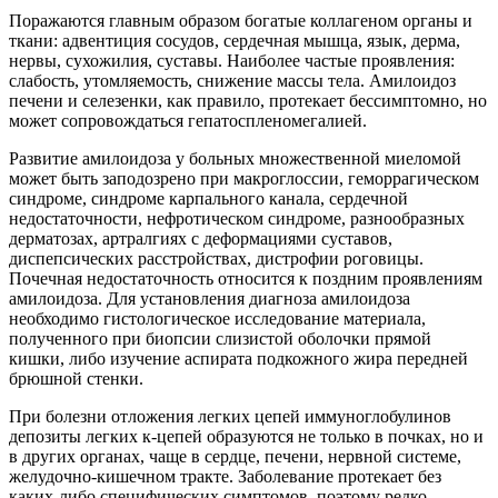
Поражаются главным образом богатые коллагеном органы и
ткани: адвентиция сосудов, сердечная мышца, язык, дерма,
нервы, сухожилия, суставы. Наиболее частые проявления:
слабость, утомляемость, снижение массы тела. Амилоидоз
печени и селезенки, как правило, протекает бессимптомно, но
может сопровождаться гепатоспленомегалией.
Развитие амилоидоза у больных множественной миеломой
может быть заподозрено при макроглоссии, геморрагическом
синдроме, синдроме карпального канала, сердечной
недостаточности, нефротическом синдроме, разнообразных
дерматозах, артралгиях с деформациями суставов,
диспепсических расстройствах, дистрофии роговицы.
Почечная недостаточность относится к поздним проявлениям
амилоидоза. Для установления диагноза амилоидоза
необходимо гистологическое исследование материала,
полученного при биопсии слизистой оболочки прямой
кишки, либо изучение аспирата подкожного жира передней
брюшной стенки.
При болезни отложения легких цепей иммуноглобулинов
депозиты легких к-цепей образуются не только в почках, но и
в других органах, чаще в сердце, печени, нервной системе,
желудочно-кишечном тракте. Заболевание протекает без
каких-либо специфических симптомов, поэтому редко