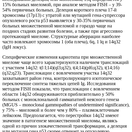
15% больных миеломой, при анализе методом FISH – у 39-
54% первичных больных. Делеция короткого плеча 17-й
хромосомы (17р13) с утратой или мутацией гена-супрессора
опухолевого роста р53 выявляется у 30-35% первичных
больных множественной миеломой и гораздо чаще на
поздних стадиях развития болезни, а также при агрессивно
протекающей миеломе. Структурные аберрации наиболее
часто вовлекают хромосомы 1 (оба плеча), 6q, 1 lq и 14q32
(IgH локус).
Специфические изменения кариотипа при множественной
миеломе чаще всего характеризуются наличием транслокаций
с участием 14q32: t(l I;14)(ql3;q32), t(4;14)(pl6;q32), t(14;16)
(q32;q23). Транслокации с вовлечением участка 14q32
захватывают район гена, контролирующего изотопическое
переключение синтеза тяжелых цепей Ig. Исследования
методом FISH показали, что транслокации с вовлечением
области 14q32 обнаруживаются приблизительно у 50%
больных с моноклональной гаммапатией неясного генеза
(MGUS – monoclonal gammopathies of undetermined significance),
у 75% – миеломой и более чем у 80% – плазмоклеточным
лейкозом. Предполагается, что перестройки 14q32 имеют
значение в патогенезе множественной миеломы, являясь
одной из причин злокачественной трансформации, а делеция
или мутация гена р53 скорее отвечает за опухолевую