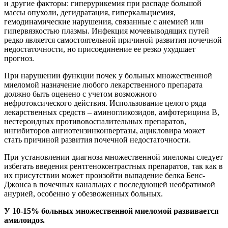
и другие факторы: гиперурикемия при распаде большой
массы опухоли, дегидратация, гиперкальциемия,
гемодинамические нарушения, связанные с анемией или
гипервязкостью плазмы. Инфекция мочевыводящих путей
редко является самостоятельной причиной развития почечной
недостаточности, но присоединение ее резко ухудшает
прогноз.
При нарушении функции почек у больных множественной
миеломой назначение любого лекарственного препарата
должно быть оценено с учетом возможного
нефротоксического действия. Использование целого ряда
лекарственных средств – аминогликозидов, амфотерицина В,
нестероидных противовоспалительных препаратов,
ингибиторов ангиотензинконвертазы, ацикловира может
стать причиной развития почечной недостаточности.
При установлении диагноза множественной миеломы следует
избегать введения рентгеноконтрастных препаратов, так как в
их присутствии может произойти выпадение белка Бенс-
Джонса в почечных канальцах с последующей необратимой
анурией, особенно у обезвоженных больных.
У 10-15% больных множественной миеломой развивается
амилоидоз.