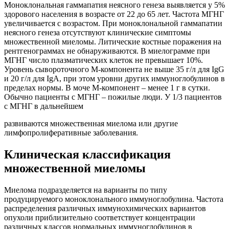
Моноклональная гаммапатия неясного генеза выявляется у 5%
здорового населения в возрасте от 22 до 65 лет. Частота МГНГ
увеличивается с возрастом. При моноклональной гаммапатии
неясного генеза отсутствуют клинические симптомы
множественной миеломы. Литические костные поражения на
рентгенограммах не обнаруживаются. В миелограмме при
МГНГ число плазматических клеток не превышает 10%.
Уровень сывороточного М-компонента не выше 35 г/л для IgG
и 20 г/л для IgA, при этом уровни других иммуноглобулинов в
пределах нормы. В моче М-компонент – менее 1 г в сутки.
Обычно пациенты с МГНГ – пожилые люди. У 1/3 пациентов
с МГНГ в дальнейшем
развиваются множественная миелома или другие
лимфопролиферативные заболевания.
Клиническая классификация
множественной миеломы
Миелома подразделяется на варианты по типу
продуцируемого моноклонального иммуноглобулина. Частота
распределения различных иммунохимических вариантов
опухоли приблизительно соответствует концентрации
различных классов нормальных иммуноглобулинов в