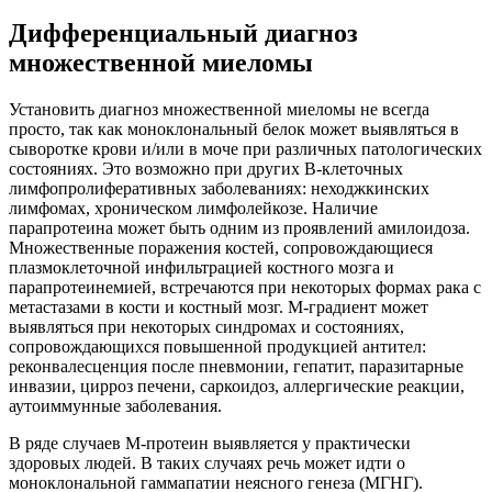
Дифференциальный диагноз
множественной миеломы
Установить диагноз множественной миеломы не всегда
просто, так как моноклональный белок может выявляться в
сыворотке крови и/или в моче при различных патологических
состояниях. Это возможно при других В-клеточных
лимфопролиферативных заболеваниях: неходжкинских
лимфомах, хроническом лимфолейкозе. Наличие
парапротеина может быть одним из проявлений амилоидоза.
Множественные поражения костей, сопровождающиеся
плазмоклеточной инфильтрацией костного мозга и
парапротеинемией, встречаются при некоторых формах рака с
метастазами в кости и костный мозг. М-градиент может
выявляться при некоторых синдромах и состояниях,
сопровождающихся повышенной продукцией антител:
реконвалесценция после пневмонии, гепатит, паразитарные
инвазии, цирроз печени, саркоидоз, аллергические реакции,
аутоиммунные заболевания.
В ряде случаев М-протеин выявляется у практически
здоровых людей. В таких случаях речь может идти о
моноклональной гаммапатии неясного генеза (МГНГ).