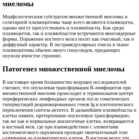
миеломы
Морфологическим субстратом множественной миеломы и
солитарной плазмоцитомы чаще всего являются плазмоциты,
однако могут присутствовать и плазмобласты. Как среди
плазмоцитов, так и плазмобластов встречаются многоядерные
формы. Поражение костного мозга носит как очаговый, так и
диффузный характер. В экстрамедуллярных очагах в ткани
плазмоцитомы обычно много синусоидов, придающих
опухоли ячеистое строение.
Патогенез множественной миеломы
В настоящее время большинство ведущих исследователей
считают, что опухолевая трансформация В-лимфоцитов при
множественной миеломе происходит в терминальном центре
периферических лимфоидных органов после соматических
гипермутаций реаранжированных генов Ig и изотопического
переключения синтеза антител. В дальнейшем плазмобласты и
клетки памяти, претерпевшие опухолевую трансформацию,
так же как и нормальные аналогичные клетки, возвращаются
в костный мозг, где при взаимодействии с элементами
костномозгового окружения проходят окончательный этап
созревания до плазматических клеток. В костном мозге эти