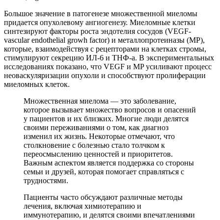
Большое значение в патогенезе множественной миеломы
придается опухолевому ангиогенезу. Миеломные клетки
синтезируют факторы роста эндотелия сосудов (VEGF-
vascular endothelial growh factor) и металлопротеиназы (MP),
которые, взаимодействуя с рецепторами на клетках стромы,
стимулируют секрецию ИЛ-6 и ТНФ-а. В экспериментальных
исследованиях показано, что VEGF и MP усиливают процесс
неоваскуляризации опухоли и способствуют пролиферации
миеломных клеток.
Множественная миелома — это заболевание,
которое вызывает множество вопросов и опасений
у пациентов и их близких. Многие люди делятся
своими переживаниями о том, как диагноз
изменил их жизнь. Некоторые отмечают, что
столкновение с болезнью стало толчком к
переосмыслению ценностей и приоритетов.
Важным аспектом является поддержка со стороны
семьи и друзей, которая помогает справляться с
трудностями.
Пациенты часто обсуждают различные методы
лечения, включая химиотерапию и
иммунотерапию, и делятся своими впечатлениями