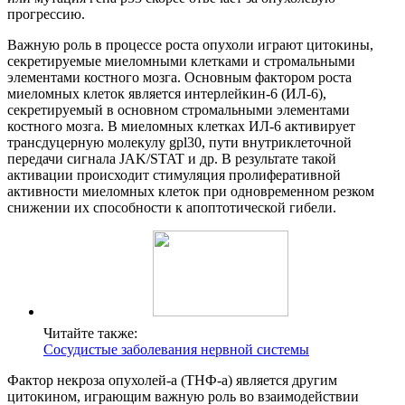
прогрессию.
Важную роль в процессе роста опухоли играют цитокины,
секретируемые миеломными клетками и стромальными
элементами костного мозга. Основным фактором роста
миеломных клеток является интерлейкин-6 (ИЛ-6),
секретируемый в основном стромальными элементами
костного мозга. В миеломных клетках ИЛ-6 активирует
трансдуцерную молекулу gpl30, пути внутриклеточной
передачи сигнала JAK/STAT и др. В результате такой
активации происходит стимуляция пролиферативной
активности миеломных клеток при одновременном резком
снижении их способности к апоптотической гибели.
Читайте также:
Сосудистые заболевания нервной системы
Фактор некроза опухолей-а (ТНФ-а) является другим
цитокином, играющим важную роль во взаимодействии