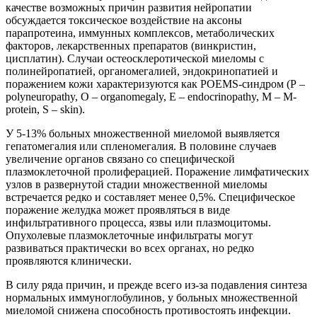
качестве возможных причин развития нейропатии
обсуждается токсическое воздействие на аксоны
парапротеина, иммунных комплексов, метаболических
факторов, лекарственных препаратов (винкристин,
цисплатин). Случаи остеосклеротической миеломы с
полинейропатией, органомегалией, эндокринопатией и
поражением кожи характеризуются как POEMS-синдром (Р –
polyneuropathy, О – organomegaly, Е – endocrinopathy, М – M-
protein, S – skin).
У 5-13% больных множественной миеломой выявляется
гепатомегалия или спленомегалия. В половине случаев
увеличение органов связано со специфической
плазмоклеточной пролиферацией. Поражение лимфатических
узлов в развернутой стадии множественной миеломы
встречается редко и составляет менее 0,5%. Специфическое
поражение желудка может проявляться в виде
инфильтративного процесса, язвы или плазмоцитомы.
Опухолевые плазмоклеточные инфильтраты могут
развиваться практически во всех органах, но редко
проявляются клинически.
В силу ряда причин, и прежде всего из-за подавления синтеза
нормальных иммуноглобулинов, у больных множественной
миеломой снижена способность противостоять инфекции.