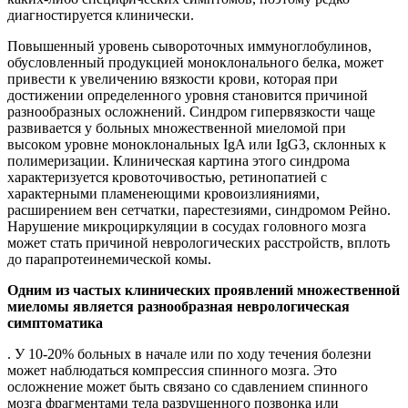
диагностируется клинически.
Повышенный уровень сывороточных иммуноглобулинов,
обусловленный продукцией моноклонального белка, может
привести к увеличению вязкости крови, которая при
достижении определенного уровня становится причиной
разнообразных осложнений. Синдром гипервязкости чаще
развивается у больных множественной миеломой при
высоком уровне моноклональных IgA или IgG3, склонных к
полимеризации. Клиническая картина этого синдрома
характеризуется кровоточивостью, ретинопатией с
характерными пламенеющими кровоизлияниями,
расширением вен сетчатки, парестезиями, синдромом Рейно.
Нарушение микроциркуляции в сосудах головного мозга
может стать причиной неврологических расстройств, вплоть
до парапротеинемической комы.
Одним из частых клинических проявлений множественной
миеломы является разнообразная неврологическая
симптоматика
. У 10-20% больных в начале или по ходу течения болезни
может наблюдаться компрессия спинного мозга. Это
осложнение может быть связано со сдавлением спинного
мозга фрагментами тела разрушенного позвонка или