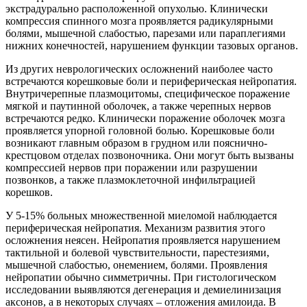
экстрадурально расположенной опухолью. Клинически
компрессия спинного мозга проявляется радикулярными
болями, мышечной слабостью, парезами или параплегиями
нижних конечностей, нарушением функции тазовых органов.
Из других неврологических осложнений наиболее часто
встречаются корешковые боли и периферическая нейропатия.
Внутричерепные плазмоцитомы, специфическое поражение
мягкой и паутинной оболочек, а также черепных нервов
встречаются редко. Клинически поражение оболочек мозга
проявляется упорной головной болью. Корешковые боли
возникают главным образом в грудном или пояснично-
крестцовом отделах позвоночника. Они могут быть вызваны
компрессией нервов при поражении или разрушении
позвонков, а также плазмоклеточной инфильтрацией
корешков.
У 5-15% больных множественной миеломой наблюдается
периферическая нейропатия. Механизм развития этого
осложнения неясен. Нейропатия проявляется нарушением
тактильной и болевой чувствительности, парестезиями,
мышечной слабостью, онемением, болями. Проявления
нейропатии обычно симметричны. При гистологическом
исследовании выявляются дегенерация и демиелинизация
аксонов, а в некоторых случаях – отложения амилоида. В