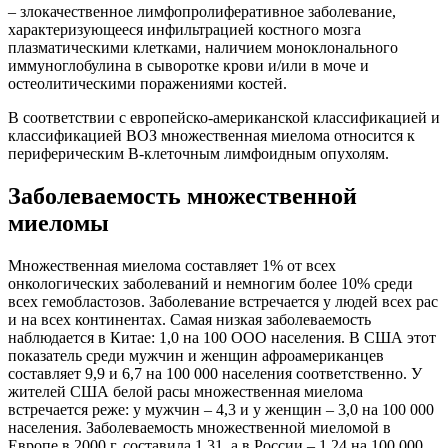
– злокачественное лимфопролиферативное заболевание,
характеризующееся инфильтрацией костного мозга
плазматическими клетками, наличием моноклонального
иммуноглобулина в сыворотке крови и/или в моче и
остеолитическими поражениями костей.
В соответствии с европейско-американской классификацией и
классификацией ВОЗ множественная миелома относится к
периферическим В-клеточным лимфоидным опухолям.
Заболеваемость множественной
миеломы
Множественная миелома составляет 1% от всех
онкологических заболеваний и немногим более 10% среди
всех гемобластозов. Заболевание встречается у людей всех рас
и на всех континентах. Самая низкая заболеваемость
наблюдается в Китае: 1,0 на 100 ООО населения. В США этот
показатель среди мужчин и женщин афроамериканцев
составляет 9,9 и 6,7 на 100 000 населения соответственно. У
жителей США белой расы множественная миелома
встречается реже: у мужчин – 4,3 и у женщин – 3,0 на 100 000
населения. Заболеваемость множественной миеломой в
Европе в 2000 г. составила 1,31, а в России – 1,24 на 100 000