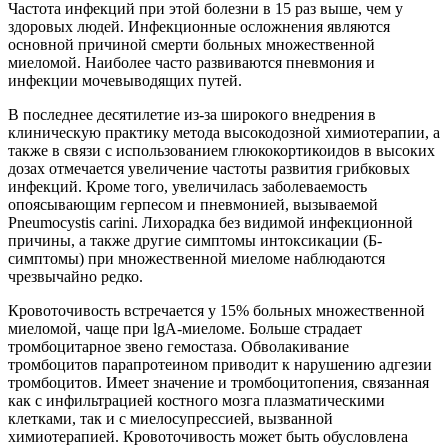
Частота инфекций при этой болезни в 15 раз выше, чем у
здоровых людей. Инфекционные осложнения являются
основной причиной смерти больных множественной
миеломой. Наиболее часто развиваются пневмония и
инфекции мочевыводящих путей.
В последнее десятилетие из-за широкого внедрения в
клиническую практику метода высокодозной химиотерапии, а
также в связи с использованием глюкокортикоидов в высоких
дозах отмечается увеличение частоты развития грибковых
инфекций. Кроме того, увеличилась заболеваемость
опоясывающим герпесом и пневмонией, вызываемой
Pneumocystis carini. Лихорадка без видимой инфекционной
причины, а также другие симптомы интоксикации (Б-
симптомы) при множественной миеломе наблюдаются
чрезвычайно редко.
Кровоточивость встречается у 15% больных множественной
миеломой, чаще при lgA-миеломе. Больше страдает
тромбоцитарное звено гемостаза. Обволакивание
тромбоцитов парапротеином приводит к нарушению адгезии
тромбоцитов. Имеет значение и тромбоцитопения, связанная
как с инфильтрацией костного мозга плазматическими
клетками, так и с миелосупрессией, вызванной
химиотерапией. Кровоточивость может быть обусловлена