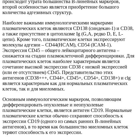
происходит утрата большинства В-линейных маркеров,
второй особенностью является приобретение большого
количества адгезивных структур.
Наиболее важными иммунологическими маркерами
плазматических клеток являются CD138 (синдекан-1) и CD38,
а также присутствие в цитоплазме Ig (G,A, редко D, Е, L-
цепи). Кроме того, плазматические клетки экспрессируют
молекулы адгезии – CD44(HCAM), CD54 (ICAM-1).
Экспрессия CD45 – общего лейкоцитарного антигена –
снижается на стадии плазмоклеточной дифференцировки. Для
плазматических клеток наиболее характерным является
сочетание высокой экспрессии CD38 с низкой экспрессией
(или ее отсутствием) CD45. Представительство этих
антигенов (CD38+++, CD44+, CD45+, CD54+, CD138+) и clg
является характерным как для нормальных плазматических
клеток, так и для миеломных.
Основным иммунологическим маркером, позволяющим
дифференцировать опухолевые и неопухолевые
плазматические клетки, является антиген CD19. Нормальные
плазматические клетки обычно сохраняют способность к
экспрессии CD19 (одного из самых ранних В-линейных
антигенов), в то время как большинство миеломных клеток
теряют способность к его экспрессии.