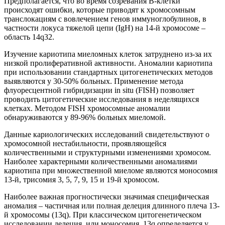
Предполагается, что во время созревания В-клетки
происходят ошибки, которые приводят к хромосомным
транслокациям с вовлечением генов иммуноглобулинов, в
частности локуса тяжелой цепи (IgH) на 14-й хромосоме –
область 14q32.
Изучение кариотипа миеломных клеток затруднено из-за их
низкой пролиферативной активности. Аномалии кариотипа
при использовании стандартных цитогенетических методов
выявляются у 30-50% больных. Применение метода
флуоресцентной гибридизации in situ (FISH) позволяет
проводить цитогетические исследования в неделящихся
клетках. Методом FISH хромосомные аномалии
обнаруживаются у 89-96% больных миеломой.
Данные кариологических исследований свидетельствуют о
хромосомной нестабильности, проявляющейся
количественными и структурными изменениями хромосом.
Наиболее характерными количественными аномалиями
кариотипа при множественной миеломе являются моносомия
13-й, трисомия 3, 5, 7, 9, 15 и 19-й хромосом.
Наиболее важная прогностически значимая специфическая
аномалия – частичная или полная делеция длинного плеча 13-
й хромосомы (13q). При классическом цитогенетическом
исследовании делеция, или моносомия, 13q определяется у