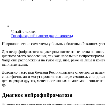
Читайте также:
Гипофизарный нанизм (карликовость)
Неврологические симптомы у больных болезнью Реклингхаузен
Для нейрофиброматоза характерны пигментные пятна на коже.
диагноза этого заболевания, так как небольшие нейрофибромы 
Чаще они расположены на туловище, шее, реже на лице и коне
депигментации.
Довольно часто при болезни Реклингхаузена отмечаются измене
специфичными и могут проявляться в виде сколиоза, спондиол
целым рядом других, менее постоянных симптомов – эпилепти
др.
Диагноз нейрофиброматоза
Диагноз не представляет особых трудностей при наличии хар