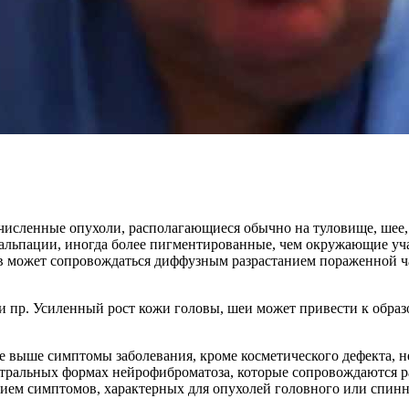
сленные опухоли, располагающиеся обычно на туловище, шее, г
пальпации, иногда более пигментированные, чем окружающие уча
 может сопровождаться диффузным разрастанием пораженной ча
и пр. Усиленный рост кожи головы, шеи может привести к обр
 выше симптомы заболевания, кроме косметического дефекта, 
нтральных формах нейрофиброматоза, которые сопровождаются р
нием симптомов, характерных для опухолей головного или спин