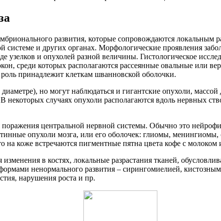
за
эмбрионального развития, которые сопровождаются локальным 
ой системе и других органах. Морфологические проявления забо
де узелков и опухолей разной величины. Гистологическое иссл
окон, среди которых располагаются рассеянные овальные или в
я роль принадлежит клеткам шванновской оболочки.
диаметре), но могут наблюдаться и гигантские опухоли, массой
. В некоторых случаях опухоли располагаются вдоль нервных ст
я поражения центральной нервной системы. Обычно это нейроф
тинные опухоли мозга, или его оболочек: глиомы, менингиомы, 
 на коже встречаются пигментные пятна цвета кофе с молоком 
 изменения в костях, локальные разрастания тканей, обусловл
и формами ненормального развития – сирингомиелией, кистозным
тия, нарушения роста и пр.