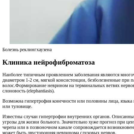
Болезнь реклингхаузена
Клиника нейрофиброматоза
Наиболее типичным проявлением заболевания являются многочи
диаметром 1-2 см, мягкой консистенции, безболезненные при 
волос.Формирование неврином на терминальных ветвях нервов
слоновость (elephantiasis).
Возможна гипертрофия конечности или половины лица, языка 
или туловище.
Известны случаи гипертрофии внутренних органов. Описанные
угрозы для жизни больного. Значительно хуже прогноз при це
черепа или в позвоночном канале сопровождается возникнове
может быть двусторонняя невринома слуховых нервов.