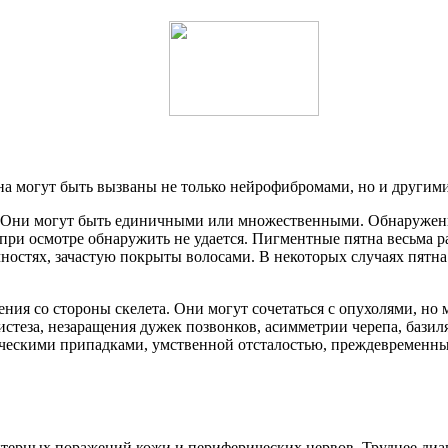
а могут быть вызваны не только нейрофибромами, но и другим
 Они могут быть единичными или множественными. Обнаружение
при осмотре обнаружить не удается. Пигментные пятна весьма ра
чностях, зачастую покрыты волосами. В некоторых случаях пятн
ния со стороны скелета. Они могут сочетаться с опухолями, но 
истеза, незаращения дужек позвонков, асимметрии черепа, бази
ческими припадками, умственной отсталостью, преждевременным
актерных поражений кожи и периферических нервов. Труднее ди