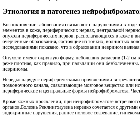
Этиология и патогенез нейрофибромато
Возникновение заболевания связывают с нарушениями в ходе 
элементов в коже, периферических нервах, центральной нервн
опухоли периферических нервов, располагающихся в коже в ви
очерченные образования, состоящие из тонких, волнистых вол
исследованиями показано, что в образовании неврином важна
Опухоли имеют округлую форму, небольших размерив (1-2 см в 
реже плотная, как правило, при пальпации они безболезненны
невриномы.
Нередко наряду с периферическими проявлениями встречаютс
позвоночного канала, сдавливающие мозговое вещество или ис
периферические и центральные формы нейрофиброматоза. Часто
Кроме кожных проявлений, при нейрофиброматозе встречаются
органов.Болезнь Реклингхаузена нередко сочетается с другим
эндокринные нарушения, раннее половое созревание, гинекомас