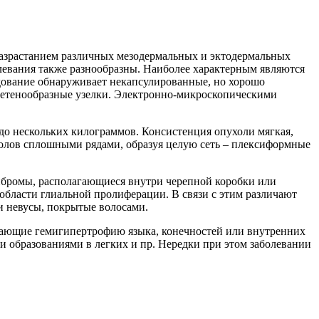
разрастанием различных мезодермальных и эктодермальных
левания также разнообразны. Наиболее характерным являются
едование обнаруживает некапсулированные, но хорошо
еретенообразные узелки. Электронно-микроскопическими
 до нескольких килограммов. Консистенция опухоли мягкая,
волов сплошными рядами, образуя целую сеть – плексиформные
ибромы, располагающиеся внутри черепной коробки или
области глиальной пролиферации. В связи с этим различают
и невусы, покрытые волосами.
ивающие гемигипертрофию языка, конечностей или внутренних
и образованиями в легких и пр. Нередки при этом заболевании