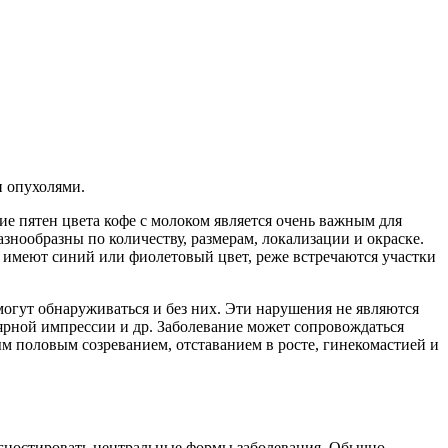
и опухолями.
 пятен цвета кофе с молоком является очень важным для
знообразны по количеству, размерам, локализации и окраске.
а имеют синий или фиолетовый цвет, реже встречаются участки
могут обнаруживаться и без них. Эти нарушения не являются
лярной импрессии и др. Заболевание может сопровождаться
 половым созреванием, отставанием в росте, гинекомастией и
агностировать центральные формы заболевания. Обычно