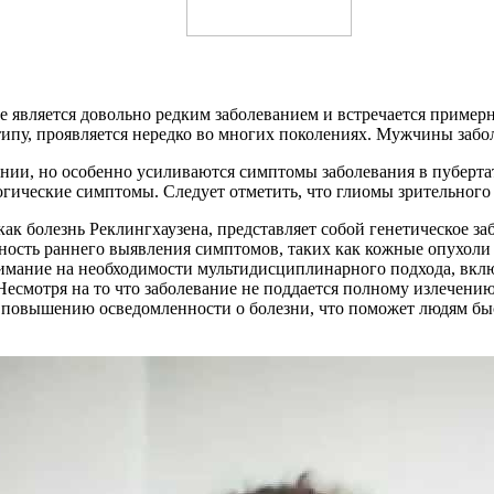
е является довольно редким заболеванием и встречается пример
типу, проявляется нередко во многих поколениях. Мужчины заб
ии, но особенно усиливаются симптомы заболевания в пубертат
гические симптомы. Следует отметить, что глиомы зрительного н
ак болезнь Реклингхаузена, представляет собой генетическое за
сть раннего выявления симптомов, таких как кожные опухоли и
имание на необходимости мультидисциплинарного подхода, включ
есмотря на то что заболевание не поддается полному излечению
 повышению осведомленности о болезни, что поможет людям бы