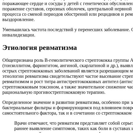
поражающее сердце и сосуды у детей с генетически обусловл
поражение суставов, серозных оболочек, центральной нервной с
процесса со сменой периодов обострений или рецидивов и рем
выздоровление.
Уменьшилась частота последствий у перенесших заболевание. О
инвалидизации.
Этиология ревматизма
Общепризнана роль В-гемолитического стрептококка группы А
(тонзиллитом, фарингитом, ангиной, скарлатиной и др.), вы
острых стрептококковых заболеваний является разрешающим мо
этнологии ревматизма свидетельствуют частое высевание стре
ревматизмом и рост титра антистрептококковых антител (ант
стрептококковым токсином, а также значительное снижение ча
рациональную прогивострептококковую терапию.
Определенное значение в развитии ревматизма, особенно при 
бактериальные фильтры и формирующимся под влиянием поврежда
самостоятельного фактора, так и в сочетании со стрептококком
Врачи отмечают, что ревматизм представляет собой серье
раннее выявление симптомов, таких как боли в суставах