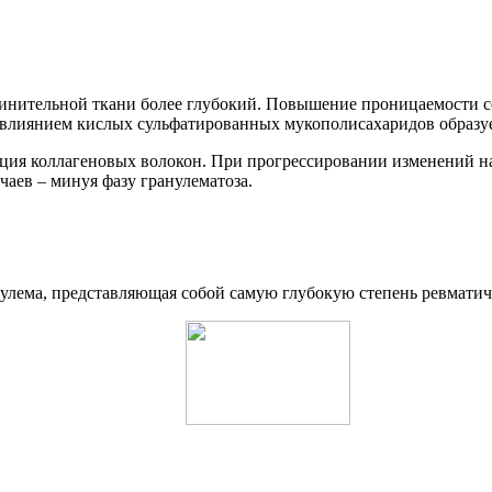
единительной ткани более глубокий. Повышение проницаемости со
д влиянием кислых сульфатированных мукополисахаридов образу
ция коллагеновых волокон. При прогрессировании изменений нас
чаев – минуя фазу гранулематоза.
анулема, представляющая собой самую глубокую степень ревмати