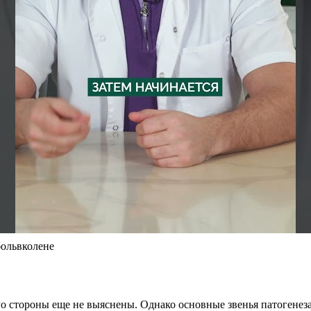
больвколене
его стороны еще не выяснены. Однако основные звенья патогене