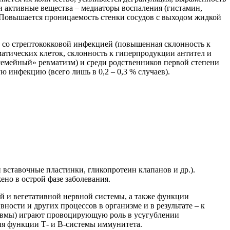
ки активные вещества – медиаторы воспаления (гистамин,
). Повышается проницаемость стенки сосудов с выходом жидкой
ы со стрептококковой инфекцией (повышенная склонность к
атических клеток, склонность к гиперпродукции антител и
семейный» ревматизм) и среди родственников первой степени
ю инфекцию (всего лишь в 0,2 – 0,3 % случаев).
вставочные пластинки, гликопротеин клапанов и др.).
но в острой фазе заболевания.
 и вегетативной нервной системы, а также функции
ости и других процессов в организме и в результате – к
равмы) играют провоцирующую роль в усугублении
ция функции Т- и В-системы иммунитета.