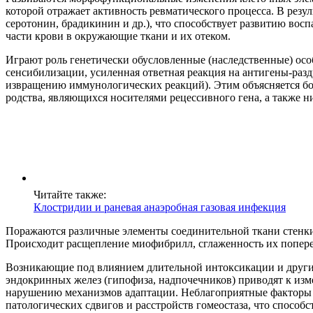
которой отражает активность ревматического процесса. В резу
серотонин, брадикинин и др.), что способствует развитию вос
части крови в окружающие ткани и их отеком.
Играют роль генетически обусловленные (наследственные) осо
сенсибилизации, усиленная ответная реакция на антигены-раз
извращению иммунологических реакций). Этим объясняется бол
родства, являющихся носителями рецессивного гена, а также ни
Читайте также:
Клостридии и раневая анаэробная газовая инфекция
Поражаются различные элементы соединительной ткани стенки 
Происходит расщепление миофибрилл, сглаженность их поперечн
Возникающие под влиянием длительной интоксикации и других
эндокринных желез (гипофиза, надпочечников) приводят к изм
нарушению механизмов адаптации. Неблагоприятные факторы 
патологических сдвигов и расстройств гомеостаза, что способ