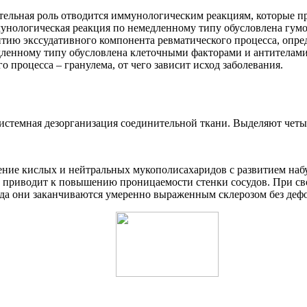
тельная роль отводится иммунологическим реакциям, которые п
ммунологическая реакция по немедленному типу обусловлена гу
тию экссудативного компонента ревматического процесса, опре
едленному типу обусловлена клеточными факторами и антителам
 процесса – гранулема, от чего зависит исход заболевания.
стемная дезорганизация соединительной ткани. Выделяют четыре
ление кислых и нейтральных мукополисахаридов с развитием на
е приводит к повышению проницаемости стенки сосудов. При с
да они заканчиваются умеренно выраженным склерозом без дефор