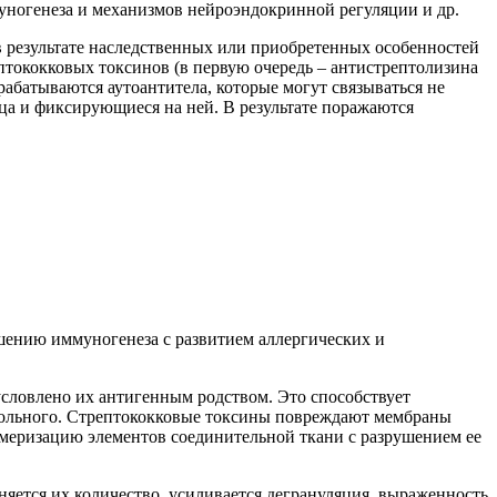
уногенеза и механизмов нейроэндокринной регуляции и др.
 результате наследственных или приобретенных особенностей
птококковых токсинов (в первую очередь – антистрептолизина
рабатываются аутоантитела, которые могут связываться не
ца и фиксирующиеся на ней. В результате поражаются
шению иммуногенеза с развитием аллергических и
условлено их антигенным родством. Это способствует
 больного. Стрептококковые токсины повреждают мембраны
лимеризацию элементов соединительной ткани с разрушением ее
яется их количество, усиливается дегрануляция, выраженность