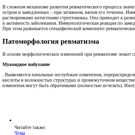
В сложном механизме развития ревматического процесса значи
остром и замедленных – при затяжном, вялом его течении. И
растворимыми антигенами стрептококка. Она приводит к разви
и активность заболевания. Иммунологическая реакция по зам
При этом развивается специфический компонент ревматического
Патоморфология ревматизма
В основе морфологических изменений при ревматизме лежит си
Мукоидное набухание
. Выявляются начальные неглубокие изменения, перераспреде
кислоты в волокнистых структурах и промежуточном веществ
изменения могут быть обратимыми (полностью исчезать). Иног
Читайте также:
Чума