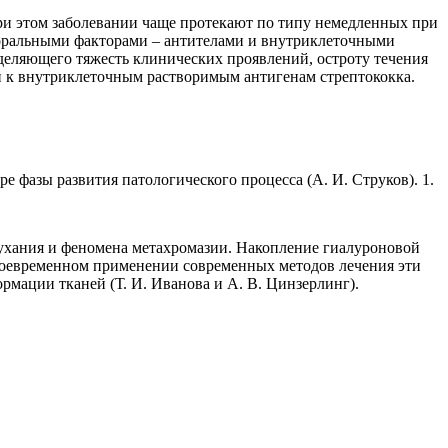
ри этом заболевании чаще протекают по типу немедленных при
моральными факторами – антителами и внутриклеточными
деляющего тяжесть клинических проявлений, остроту течения
и к внутриклеточным растворимым антигенам стрептококка.
 фазы развития патологического процесса (А. И. Струков). 1.
бухания и феномена метахромазии. Накопление гиалуроновой
воевременном применении современных методов лечения эти
мации тканей (Т. И. Иванова и А. В. Цинзерлинг).