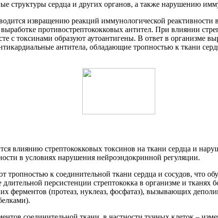
е структуры сердца и других органов, а также нарушению имм
тводится извращению реакций иммунологической реактивности в
 выработке противострептококковых антител. При влиянии стре
сте с токсинами образуют аутоантигены. В ответ в организме вы
 антикардиальные антитела, обладающие тропностью к ткани серд
тся влиянию стрептококковых токсинов на ткани сердца и нару
ности в условиях нарушения нейроэндокринной регуляции.
 тропностью к соединительной ткани сердца и сосудов, что об
 длительной персистенции стрептококка в организме и тканях
 них ферментов (протеаз, нуклеаз, фосфатаз), вызывающих депо
белками).
тов соединительной ткани, в частности тучных клеток – измен