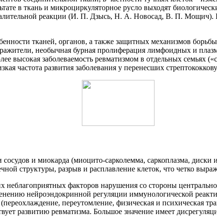
льтате в ткань и микроциркуляторное русло выходят биологичес
палительной реакции (И. П. Дзысь, Н. А. Новосад, В. П. Мощич
бенности тканей, органов, а также защитных механизмов борьб
дражители, необычная бурная пролиферация лимфоидных и плазм
ее высокая заболеваемость ревматизмом в отдельных семьях («
зкая частота развития заболевания у перенесших стрептококкову
сосудов и миокарда (миоцито-сарколемма, саркоплазма, диски и 
ой структуры, разрыв и расплавление клеток, что четко выраже
 неблагоприятных факторов нарушения со стороны центральной
енению нейроэндокринной регуляции иммунологической реактивн
(переохлаждение, переутомление, физическая и психическая т
ствует развитию ревматизма. Большое значение имеет дисрегуля