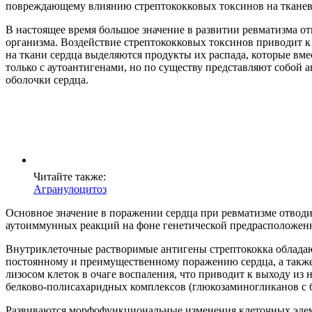
повреждающему влиянию стрептококковых токсинов на тканевы
В настоящее время большое значение в развитии ревматизма о
организма. Воздействие стрептококковых токсинов приводит к
на ткани сердца выделяются продукты их распада, которые вме
только с аутоантигенами, но по существу представляют собой
оболочки сердца.
Читайте также:
Агранулоцитоз
Основное значение в поражении сердца при ревматизме отводи
аутоиммунных реакций на фоне генетической предрасположен
Внутриклеточные растворимые антигены стрептококка обладают
постоянному и преимущественному поражению сердца, а также
лизосом клеток в очаге воспаления, что приводит к выходу из
белково-полисахаридных комплексов (глюкозаминогликанов с 
Развиваются морфофункциональные изменения клеточных элемен