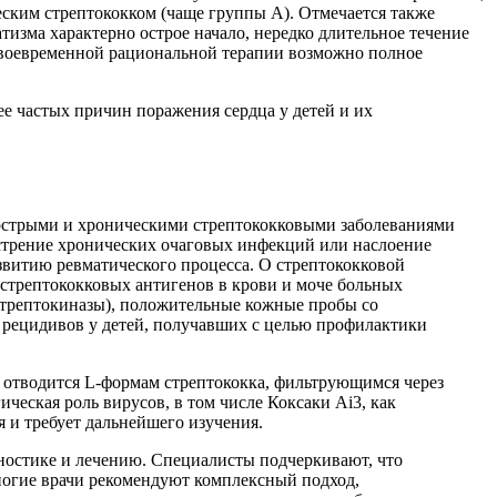
ским стрептококком (чаще группы А). Отмечается также
атизма характерно острое начало, нередко длительное течение
 своевременной рациональной терапии возможно полное
ее частых причин поражения сердца у детей и их
с острыми и хроническими стрептококковыми заболеваниями
острение хронических очаговых инфекций или наслоение
звитию ревматического процесса. О стрептококковой
 стрептококковых антигенов в крови и моче больных
стрептокиназы), положительные кожные пробы со
и рецидивов у детей, получавших с целью профилактики
я отводится L-формам стрептококка, фильтрующимся через
еская роль вирусов, в том числе Коксаки Ai3, как
я и требует дальнейшего изучения.
агностике и лечению. Специалисты подчеркивают, что
Многие врачи рекомендуют комплексный подход,