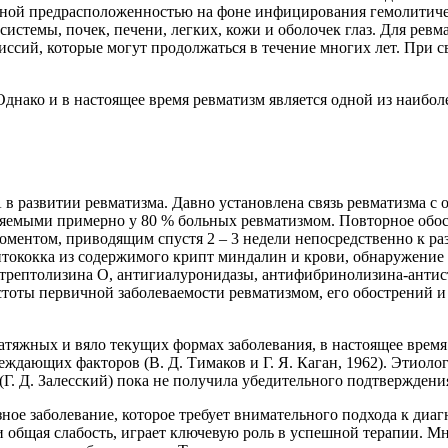
енной предрасположенностью на фоне инфицирования гемолитиче
истемы, почек, печени, легких, кожи и оболочек глаз. Для ревм
иссий, которые могут продолжаться в течение многих лет. При
днако и в настоящее время ревматизм является одной из наибол
 в развитии ревматизма. Давно установлена связь ревматизма 
являемыми примерно у 80 % больных ревматизмом. Повторное об
ментом, приводящим спустя 2 – 3 недели непосредственно к ра
птококка из содержимого крипт миндалин и крови, обнаружение
истрептолизина О, антигиалуронидазы, антифибринолизина-анти
стоты первичной заболеваемости ревматизмом, его обострений 
затяжных и вяло текущих формах заболевания, в настоящее врем
ющих факторов (В. Д. Тимаков и Г. Я. Каган, 1962). Этиологич
 (Г. Д. Залесский) пока не получила убедительного подтверждени
зное заболевание, которое требует внимательного подхода к ди
 и общая слабость, играет ключевую роль в успешной терапии. 