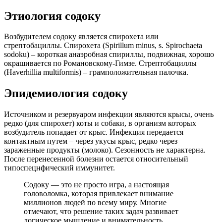
Этиология содоку
Возбудителем содоку является спирохета или
стрептобациллы. Спирохета (Spirillum minus, s. Spirochaeta
sodoku) – короткая анаэробная спириллы, подвижная, хорошо
окрашивается по Романовскому-Гимзе. Стрептобациллы
(Haverhillia multiformis) – грамположительная палочка.
Эпидемиология содоку
Источником и резервуаром инфекции являются крысы, очень
редко (для спирохет) коты и собаки, в организм которых
возбудитель попадает от крыс. Инфекция передается
контактным путем – через укусы крыс, редко через
зараженные продукты (молоко). Сезонность не характерна.
После перенесенной болезни остается относительный
типоспецнфический иммунитет.
Содоку — это не просто игра, а настоящая
головоломка, которая привлекает внимание
миллионов людей по всему миру. Многие
отмечают, что решение таких задач развивает
логическое мышление и внимательность.