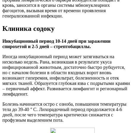
кровь, заносится в органы системы мбнонуклеарних
фагоцитов, вызывая время от времени проявления
генерализованной инфекции.
Клиника содоку
Инкубационный период 10-14 дней при заражении
спирохетой и 2-5 дней – стрептобациллы.
Иногда инкубационный период может затягиваться на
несколько недель. Рана, возникшая в результате укуса
инфицированной животным, достаточно быстро рубцуется,
но с началом болезни в области входных ворот вновь
возникают гиперемия, инфильтрат, болезненность и отек
мягких тканей. Образуется глубокая язва с подрытыми краями
– первичный аффект. Развивается лимфангит и регионарный
лимфаденит.
Болезнь начинается остро с озноба, повышения температуры
тела до 39-40 ° С. Лихорадочный период продолжается 4-6
дней, после чего температура критически снижается с
профузным выделением пота.