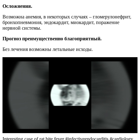
Осложнения.
Возможна анемия, в некоторых случаях – гломерулонефрит,
бронхопневмония, эндокардит, миокардит, поражение
нервной системы.
Прогноз преимущественно благоприятный.
Без лечения возможны летальные исходы.
Interesting case of rat bite fever #infectiveendocarditis #cardiology