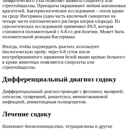
лимфатического узла позволяет выявить спирохету или
стрептобациллы. Препараты окрашивают любым анилиновых
красителей. Бактериологическое исследование – посев крови
на среду Ингермана (одна часть кроличьей сыворотки на
четыре части изотонического раствора натрия хлорида). Из
серологических исследований применяют РАЛ, которая
становится положительной с 6-8-го дня болезни. Может быть
положительной реакция Вассермана.
Иногда, чтобы подтвердить диагноз, используют
биологическую пробу: через 6-8 суток после
внутрибрюшинного заражения белой мыши кровью больного
в крови животных появляются спирохеты или
стрептобациллы.
Дифференциальный диагноз содоку
Дифференциальный диагноз проводят с феллиноз, малярией,
сепсисом, туляремией, риккетсиоз, менингококковой
инфекцией, ревматоидным полиартритом.
Лечение содоку
Назначают бензилпенициллин, тетрациклины и другие