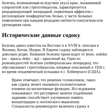
болезнь, возникающая вследствие укуса крыс, вызываемой
спирохетой или стрептобациллы, характеризуется
рецидивирующей лихорадкой, первичным аффектом с
регионарным лимфаденитом, болью, у части больных
появлением при каждом рецидива пятнисто-папулезная или
уртикарная сыпи.
Исторические данные содоку
Болезнь давно известна на Востоке и в XVIII в. описана в
Японии, Китае, Индии. В Европе содоку наблюдается
довольно редко. Название болезни происходит от япон. sodoku
(so – крыса, doku – яд) – крысиный яд. Одна из
разновидностей болезни (хейверхильська лихорадка), что
обуславливает стрептобациллы, впервые описанный в 1926 г.
во время эпидемической вспышки в г. Хейверхилл (США).
Врачи отмечают, что решение головоломок, таких
как судоку, может оказывать положительное
влияние на когнитивные функции. Исследования
показывают, что регулярное занятие подобными
задачами способствует улучшению памяти,
концентрации и логического мышления.
Специалисты рекомендуют включать судоку в