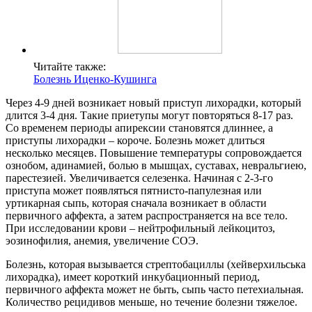
Читайте также:
Болезнь Иценко-Кушинга
Через 4-9 дней возникает новый приступ лихорадки, который
длится 3-4 дня. Такие приетупы могут повторяться 8-17 раз.
Со временем периоды апирексии становятся длиннее, а
приступы лихорадки – короче. Болезнь может длиться
несколько месяцев. Повышение температуры сопровождается
ознобом, адинамией, болью в мышцах, суставах, невральгиею,
парестезией. Увеличивается селезенка. Начиная с 2-3-го
приступа может появляться пятнисто-папулезная или
уртикарная сыпь, которая сначала возникает в области
первичного аффекта, а затем распространяется на все тело.
При исследовании крови – нейтрофильный лейкоцитоз,
эозинофилия, анемия, увеличение СОЭ.
Болезнь, которая вызывается стрептобациллы (хейверхильська
лихорадка), имеет короткий инкубационный период,
первичного аффекта может не быть, сыпь часто петехиальная.
Количество рецидивов меньше, но течение болезни тяжелое.