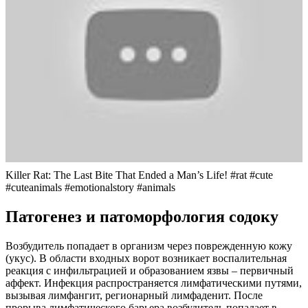
Killer Rat: The Last Bite That Ended a Man’s Life! #rat #cute
#cuteanimals #emotionalstory #animals
Патогенез и патоморфология содоку
Возбудитель попадает в организм через поврежденную кожу
(укус). В области входных ворот возникает воспалительная
реакция с инфильтрацией и образованием язвы – первичный
аффект. Инфекция распространяется лимфатическими путями,
вызывая лимфангит, регионарный лимфаденит. После
прорыва лимфатического барьера возбудитель попадает в