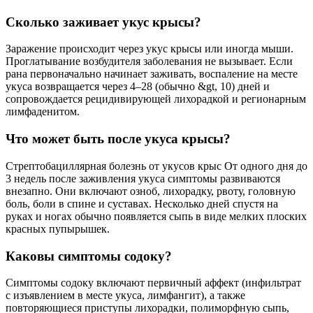
Сколько заживает укус крысы?
Заражение происходит через укус крысы или иногда мыши.
Проглатывание возбудителя заболевания не вызывает. Если
рана первоначально начинает заживать, воспаление на месте
укуса возвращается через 4–28 (обычно &gt, 10) дней и
сопровождается рецидивирующей лихорадкой и регионарным
лимфаденитом.
Что может быть после укуса крысы?
Стрептобациллярная болезнь от укусов крыс От одного дня до
3 недель после заживления укуса симптомы развиваются
внезапно. Они включают озноб, лихорадку, рвоту, головную
боль, боли в спине и суставах. Несколько дней спустя на
руках и ногах обычно появляется сыпь в виде мелких плоских
красных пупырышек.
Каковы симптомы содоку?
Симптомы содоку включают первичный аффект (инфильтрат
с изъявлением в месте укуса, лимфангит), а также
повторяющиеся приступы лихорадки, полиморфную сыпь,