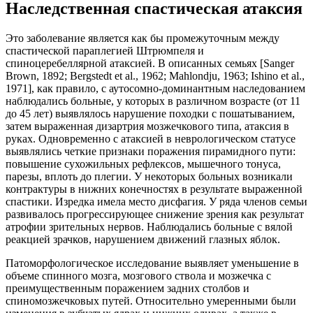
Наследственная спастическая атаксия
Это заболевание является как бы промежуточным между
спастической параплегией Штрюмпеля и
спиноцеребеллярной атаксией. В описанных семьях [Sanger
Brown, 1892; Bergstedt et al., 1962; Mahlondju, 1963; Ishino et al.,
1971], как правило, с аутосомно-доминантным наследованием
наблюдались больные, у которых в различном возрасте (от 11
до 45 лет) выявлялось нарушение походки с пошатыванием,
затем выраженная дизартрия мозжечкового типа, атаксия в
руках. Одновременно с атаксией в неврологическом статусе
выявлялись четкие признаки поражения пирамидного пути:
повышение сухожильных рефлексов, мышечного тонуса,
парезы, вплоть до плегии. У некоторых больных возникали
контрактуры в нижних конечностях в результате выраженной
спастики. Изредка имела место дисфагия. У ряда членов семьи
развивалось прогрессирующее снижение зрения как результат
атрофии зрительных нервов. Наблюдались больные с вялой
реакцией зрачков, нарушением движений глазных яблок.
Патоморфологическое исследование выявляет уменьшение в
объеме спинного мозга, мозгового ствола и мозжечка с
преимущественным поражением задних столбов и
спиномозжечковых путей. Относительно умеренными были