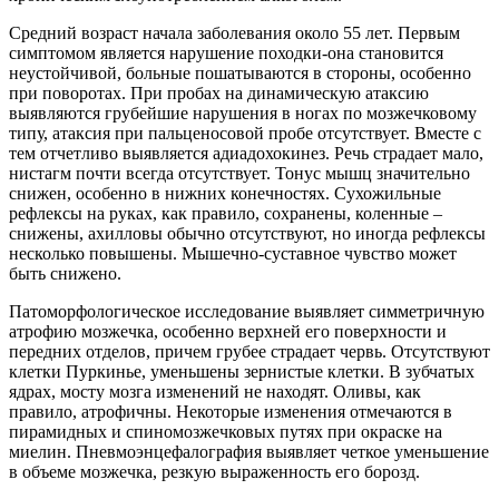
Средний возраст начала заболевания около 55 лет. Первым
симптомом является нарушение походки-она становится
неустойчивой, больные пошатываются в стороны, особенно
при поворотах. При пробах на динамическую атаксию
выявляются грубейшие нарушения в ногах по мозжечковому
типу, атаксия при пальценосовой пробе отсутствует. Вместе с
тем отчетливо выявляется адиадохокинез. Речь страдает мало,
нистагм почти всегда отсутствует. Тонус мышц значительно
снижен, особенно в нижних конечностях. Сухожильные
рефлексы на руках, как правило, сохранены, коленные –
снижены, ахилловы обычно отсутствуют, но иногда рефлексы
несколько повышены. Мышечно-суставное чувство может
быть снижено.
Патоморфологическое исследование выявляет симметричную
атрофию мозжечка, особенно верхней его поверхности и
передних отделов, причем грубее страдает червь. Отсутствуют
клетки Пуркинье, уменьшены зернистые клетки. В зубчатых
ядрах, мосту мозга изменений не находят. Оливы, как
правило, атрофичны. Некоторые изменения отмечаются в
пирамидных и спиномозжечковых путях при окраске на
миелин. Пневмоэнцефалография выявляет четкое уменьшение
в объеме мозжечка, резкую выраженность его борозд.