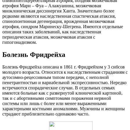
оливопонтоцеребеллярная атрофия, поздняя мозжечковая
атрофия Мари – Фуа – Алажуанина, мозжечковая
миоклоническая диссинергия Ханта. Значительно более
редкими являются наследственная спастическая атаксия,
спинопонтинная дегенерация, врожденная мозжечковая
атрофия, синдром Маринеску-Шегрена. Имеются отдельные
описания таких заболеваний, как наследственная
периодическая атаксия, мозжечковая атаксия с
гипогонадизмом.
Болезнь Фридрейха
Болезнь Фридрейха описана в 1861 г. Фридрейхом у 3 сибсов
молодого возраста. Относится к наследственным страданиям с
аутосомно-рецессивным типом передачи, с неполной
пенетрантностью и вариабельной экспрессивностью. Нередко
встречаются спорадические случаи. В отдельных семьях
имеются больные как с развернутой клинической картиной,
так и с абортивными симптомами поражения нервной
системы или лишь с более или менее выраженными
характерными костными аномалиями. Мужчины и женщины
страдают приблизительно одинаково часто.