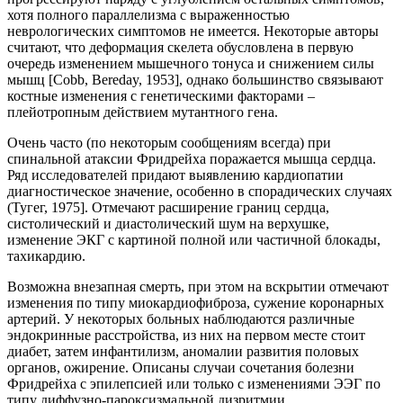
хотя полного параллелизма с выраженностью
неврологических симптомов не имеется. Некоторые авторы
считают, что деформация скелета обусловлена в первую
очередь изменением мышечного тонуса и снижением силы
мышц [Cobb, Bereday, 1953], однако большинство связывают
костные изменения с генетическими факторами –
плейотропным действием мутантного гена.
Очень часто (по некоторым сообщениям всегда) при
спинальной атаксии Фридрейха поражается мышца сердца.
Ряд исследователей придают выявлению кардиопатии
диагностическое значение, особенно в спорадических случаях
(Тугег, 1975]. Отмечают расширение границ сердца,
систолический и диастолический шум на верхушке,
изменение ЭКГ с картиной полной или частичной блокады,
тахикардию.
Возможна внезапная смерть, при этом на вскрытии отмечают
изменения по типу миокардиофиброза, сужение коронарных
артерий. У некоторых больных наблюдаются различные
эндокринные расстройства, из них на первом месте стоит
диабет, затем инфантилизм, аномалии развития половых
органов, ожирение. Описаны случаи сочетания болезни
Фридрейха с эпилепсией или только с изменениями ЭЭГ по
типу диффузно-пароксизмальной дизритмии,