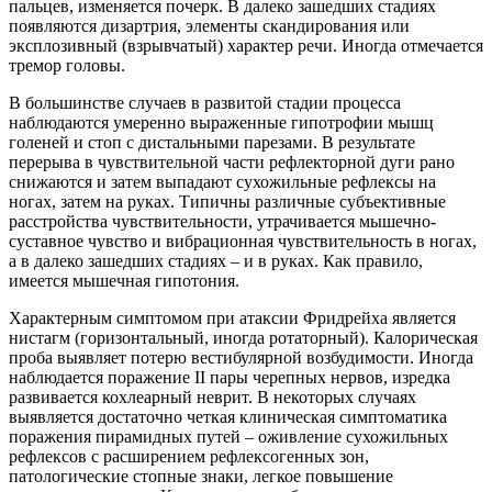
пальцев, изменяется почерк. В далеко зашедших стадиях
появляются дизартрия, элементы скандирования или
эксплозивный (взрывчатый) характер речи. Иногда отмечается
тремор головы.
В большинстве случаев в развитой стадии процесса
наблюдаются умеренно выраженные гипотрофии мышц
голеней и стоп с дистальными парезами. В результате
перерыва в чувствительной части рефлекторной дуги рано
снижаются и затем выпадают сухожильные рефлексы на
ногах, затем на руках. Типичны различные субъективные
расстройства чувствительности, утрачивается мышечно-
суставное чувство и вибрационная чувствительность в ногах,
а в далеко зашедших стадиях – и в руках. Как правило,
имеется мышечная гипотония.
Характерным симптомом при атаксии Фридрейха является
нистагм (горизонтальный, иногда ротаторный). Калорическая
проба выявляет потерю вестибулярной возбудимости. Иногда
наблюдается поражение II пары черепных нервов, изредка
развивается кохлеарный неврит. В некоторых случаях
выявляется достаточно четкая клиническая симптоматика
поражения пирамидных путей – оживление сухожильных
рефлексов с расширением рефлексогенных зон,
патологические стопные знаки, легкое повышение