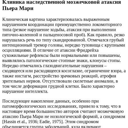
Клиника наследственной мозжечковой атаксия
Пьера Мари
Клиническая картина характеризовалась выраженным
нарушением координации преимущественно локомоторного
типа (резкое нарушение ходьбы, атаксия при выполнении
пяточно-коленной и пальценосовой проб). Как правило, резко
нарушалась речь по типу скандированной. Отмечался грубый
интенционный тремор головы, нередко туловища с крупными
осцнлляциями. В отличие от атаксии Фридрейха
сухожильные рефлексы были нормальными или повышены,
выявлялись патологические стопные знаки, клонусы стопы.
Нередко отмечались глазодвигательные нарушения –
сходящееся или расходящееся косоглазие, ограничение взора, а
также нистагм, расстройство зрачковых реакций, атрофия
зрительных нервов. Отсутствовали скелетные аномалии, в
том числе деформации грудной клетки. Было характерно
нарушение интеллекта.
Последующее накопление данных, особенно при
патоморфологических исследованиях, привело к тому, что в
настоящее время большинство авторов считают мозжечковую
атаксию Пьера Мари не нозологической формой, а синдромом
[Hassin et al., 1936; Eadie, 1975]. Этим синдромом
объединяется группа заболеваний, куда включают