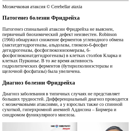
Мозжечковая атаксия © Сerebellar ataxia
Патогенез болезни Фридрейха
Патогенез спинальной атаксии Фридрейха не выяснен,
первичный биохимический дефект неизвестен. Robinson
(1966) обнаружил снижение ферментов углеводного обмена
(лактатдегидрогеназы, альдолазы, глюкозо-6-фосфат
дегидрогеназы, фосфоглюкозоизомеразы, 6-
фосфоглюконатдегидрогеназы) в клетках столбов Кларка и
клетках Пуркинье. В то же время активность
гидролитических ферментов (бутирилхолинэстеразы и
щелочной фосфатазы) была увеличена.
Диагноз болезни Фридрейха
Диагноз заболевания в типичных случаях не представляет
больших трудностей. Дифференциальный диагноз проводится
с мозжечковыми атаксиями, а у взрослых также со спинной
сухоткой, гиперхромной анемией Аддисона – Бирмера и
синдромом фуникулярного миелоза.