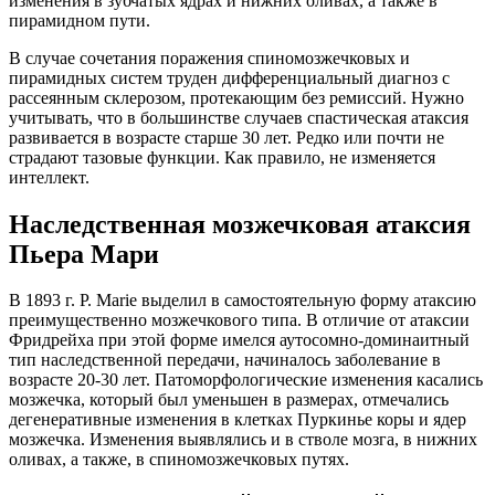
изменения в зубчатых ядрах и нижних оливах, а также в
пирамидном пути.
В случае сочетания поражения спиномозжечковых и
пирамидных систем труден дифференциальный диагноз с
рассеянным склерозом, протекающим без ремиссий. Нужно
учитывать, что в большинстве случаев спастическая атаксия
развивается в возрасте старше 30 лет. Редко или почти не
страдают тазовые функции. Как правило, не изменяется
интеллект.
Наследственная мозжечковая атаксия
Пьера Мари
В 1893 г. P. Marie выделил в самостоятельную форму атаксию
преимущественно мозжечкового типа. В отличие от атаксии
Фридрейха при этой форме имелся аутосомно-доминаитный
тип наследственной передачи, начиналось заболевание в
возрасте 20-30 лет. Патоморфологические изменения касались
мозжечка, который был уменьшен в размерах, отмечались
дегенеративные изменения в клетках Пуркинье коры и ядер
мозжечка. Изменения выявлялись и в стволе мозга, в нижних
оливах, а также, в спиномозжечковых путях.