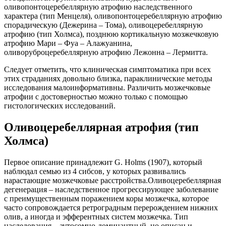
оливопонтоцеребеллярную атрофию наследственного
характера (тип Менцеля), оливопонтоцеребеллярную атрофию
спорадическую (Дежерина – Тома), оливоцеребеллярную
атрофию (тип Холмса), позднюю кортикальную мозжечковую
атрофию Мари – Фуа – Алажуанина,
оливоруброцеребеллярную атрофию Лежонна – Лермитта.
Следует отметить, что клиническая симптоматика при всех
этих страданиях довольно близка, параклинические методы
исследования малоинформативны. Различить мозжечковые
атрофии с достоверностью можно только с помощью
гистологических исследований.
Оливоцеребеллярная атрофия (тип
Холмса)
Первое описание принадлежит G. Holms (1907), который
наблюдал семью из 4 сибсов, у которых развивались
нарастающие мозжечковые расстройства.Оливоцеребеллярная
дегенерация – наследственное прогрессирующее заболевание
с преимущественным поражением коры мозжечка, которое
часто сопровождается ретроградным перерождением нижних
олив, а иногда и эфферентных систем мозжечка. Тип
наследования – аутосомно-доминантный, но описан и