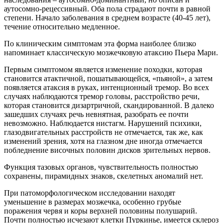
аутосомно-рецессивный. Оба пола страдают почти в равной
степени. Начало заболевания в среднем возрасте (40-45 лет),
течение относительно медленное.
По клиническим симптомам эта форма наиболее близко
напоминает классическую мозжечковую атаксию Пьера Мари.
Первым симптомом является изменение походки, которая
становится атактичной, пошатывающейся, «пьяной», а затем
появляется атаксия в руках, интенционный тремор. Во всех
случаях наблюдаются тремор головы, расстройство речи,
которая становится дизартричной, скандированной. В далеко
зашедших случаях речь невнятная, разобрать ее почти
невозможно. Наблюдается нистагм. Нарушений психики,
глазодвигательных расстройств не отмечается, так же, как
изменений зрения, хотя на глазном дне иногда отмечается
побледнение височных половин дисков зрительных нервов.
Функция тазовых органов, чувствительность полностью
сохранены, пирамидных знаков, скелетных аномалий нет.
При патоморфологическом исследовании находят
уменьшение в размерах мозжечка, особенно грубые
поражения червя и коры верхней половины полушарий.
Почти полностью исчезают клетки Пуркинье, имеется склероз