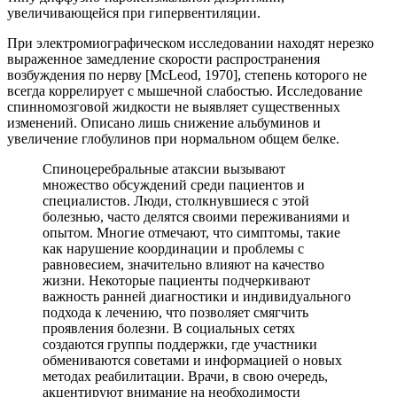
увеличивающейся при гипервентиляции.
При электромиографическом исследовании находят нерезко
выраженное замедление скорости распространения
возбуждения по нерву [McLeod, 1970], степень которого не
всегда коррелирует с мышечной слабостью. Исследование
спинномозговой жидкости не выявляет существенных
изменений. Описано лишь снижение альбуминов и
увеличение глобулинов при нормальном общем белке.
Спиноцеребральные атаксии вызывают
множество обсуждений среди пациентов и
специалистов. Люди, столкнувшиеся с этой
болезнью, часто делятся своими переживаниями и
опытом. Многие отмечают, что симптомы, такие
как нарушение координации и проблемы с
равновесием, значительно влияют на качество
жизни. Некоторые пациенты подчеркивают
важность ранней диагностики и индивидуального
подхода к лечению, что позволяет смягчить
проявления болезни. В социальных сетях
создаются группы поддержки, где участники
обмениваются советами и информацией о новых
методах реабилитации. Врачи, в свою очередь,
акцентируют внимание на необходимости