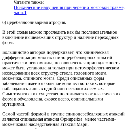
Читайте также:
Психические нарушения при черепно-мозговой травме,
часть1
6) церебеллооливарная атрофия.
В этой схеме можно проследить как бы последовательное
включение вышележащих структур и наличие переходных
форм.
Большинство авторов подчеркивает, что клиническая
дифференциация многих спиноцеребеллярных атаксий
практически невозможна, нозологическая принадлежность
может быть установлена только при патоморфологическом
исследовании всех структур ствола головного мозга,
мозжечка, спинного мозга. Среди описанных форм
заболевания имеется большое количество таких, которые
наблюдались лишь в одной или нескольких семьях.
Симптоматика их существенно отличается от классических
форм и обусловлена, скорее всего, оригинальными
мутациями.
Самой частой формой в группе спиноцеребеллярных атаксий
является спинальная атаксия Фридрейха, менее частыми-
мозжечковая наследственная атаксия Мари,