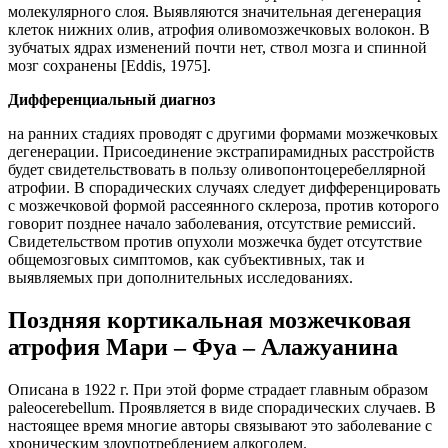
молекулярного слоя. Выявляются значительная дегенерация
клеток нижних олив, атрофия оливомозжечковых волокон. В
зубчатых ядрах изменений почти нет, ствол мозга и спинной
мозг сохранены [Eddis, 1975].
Дифференциальный диагноз
на ранних стадиях проводят с другими формами мозжечковых
дегенерации. Присоединение экстрапирамидных расстройств
будет свидетельствовать в пользу оливопонтоцеребеллярной
атрофии. В спорадических случаях следует дифференцировать
с мозжечковой формой рассеянного склероза, против которого
говорит позднее начало заболевания, отсутствие ремиссий.
Свидетельством против опухоли мозжечка будет отсутствие
общемозговых симптомов, как субъективных, так и
выявляемых при дополнительных исследованиях.
Поздняя кортикальная мозжечковая
атрофия Мари – Фуа – Алажуанина
Описана в 1922 г. При этой форме страдает главным образом
paleocerebellum. Проявляется в виде спорадических случаев. В
настоящее время многие авторы связывают это заболевание с
хроническим злоупотреблением алкоголем.