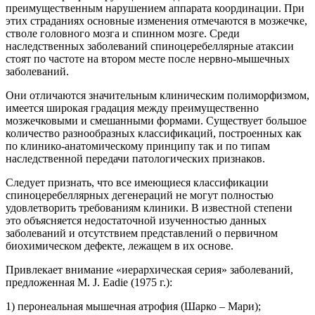
преимущественным нарушением аппарата координации. При
этих страданиях основные изменения отмечаются в мозжечке,
стволе головного мозга и спинном мозге. Среди
наследственных заболеваний спиноцеребеллярные атаксии
стоят по частоте на втором месте после нервно-мышечных
заболеваний.
Они отличаются значительным клиническим полиморфизмом,
имеется широкая градация между преимущественно
мозжечковыми и смешанными формами. Существует большое
количество разнообразных классификаций, построенных как
по клинико-анатомическому принципу так и по типам
наследственной передачи патологических признаков.
Следует признать, что все имеющиеся классификации
спиноцеребеллярных дегенераций не могут полностью
удовлетворить требованиям клиники. В известной степени
это объясняется недостаточной изученностью данных
заболеваний и отсутствием представлений о первичном
биохимическом дефекте, лежащем в их основе.
Привлекает внимание «иерархическая серия» заболеваний,
предложенная М. J. Eadie (1975 г.):
1) перонеальная мышечная атрофия (Шарко – Мари);