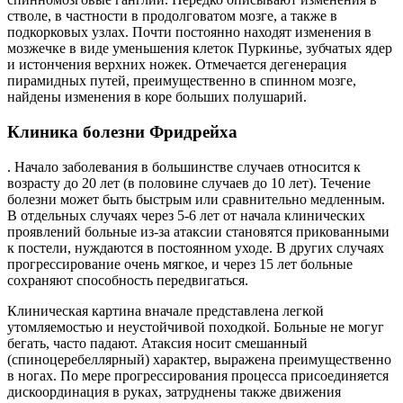
стволе, в частности в продолговатом мозге, а также в
подкорковых узлах. Почти постоянно находят изменения в
мозжечке в виде уменьшения клеток Пуркинье, зубчатых ядер
и истончения верхних ножек. Отмечается дегенерация
пирамидных путей, преимущественно в спинном мозге,
найдены изменения в коре больших полушарий.
Клиника болезни Фридрейха
. Начало заболевания в большинстве случаев относится к
возрасту до 20 лет (в половине случаев до 10 лет). Течение
болезни может быть быстрым или сравнительно медленным.
В отдельных случаях через 5-6 лет от начала клинических
проявлений больные из-за атаксии становятся прикованными
к постели, нуждаются в постоянном уходе. В других случаях
прогрессирование очень мягкое, и через 15 лет больные
сохраняют способность передвигаться.
Клиническая картина вначале представлена легкой
утомляемостью и неустойчивой походкой. Больные не могуг
бегать, часто падают. Атаксия носит смешанный
(спиноцеребеллярный) характер, выражена преимущественно
в ногах. По мере прогрессирования процесса присоединяется
дискоординация в руках, затруднены также движения