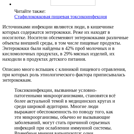
Читайте также:
Стафилококковая пищевая токсикоинфекция
Источниками инфекции являются люди, в кишечнике
которых содержатся энтерококки. Реже их находят в
носоглотке. Носители обсеменяют энтерококками различные
объекты внешней среды, в том числе пищевые продукты.
Энтерококки были найдены в 42% проб молочных и в
кисломолочных продуктах, в 29% мясных изделий, их
находили в продуктах детского питания.
Описано много вспышек с клиникой пищевого отравления,
при которых роль этиологического фактора приписывалась
энтерококкам.
Токсикоинфекции, вызванные условно-
патогенными микроорганизмами, становятся всё
более актуальной темой в медицинских кругах и
среди широкой аудитории. Многие люди
выражают обеспокоенность по поводу того, как
эти микроорганизмы, обычно не вызывающие
заболеваний, могут стать причиной серьезных
инфекций при ослаблении иммунной системы.
Врачебные мнения варьируются: одни