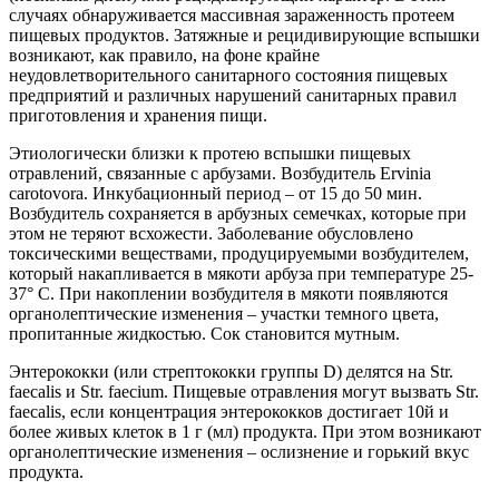
случаях обнаруживается массивная зараженность протеем
пищевых продуктов. Затяжные и рецидивирующие вспышки
возникают, как правило, на фоне крайне
неудовлетворительного санитарного состояния пищевых
предприятий и различных нарушений санитарных правил
приготовления и хранения пищи.
Этиологически близки к протею вспышки пищевых
отравлений, связанные с арбузами. Возбудитель Ervinia
carotovora. Инкубационный период – от 15 до 50 мин.
Возбудитель сохраняется в арбузных семечках, которые при
этом не теряют всхожести. Заболевание обусловлено
токсическими веществами, продуцируемыми возбудителем,
который накапливается в мякоти арбуза при температуре 25-
37° С. При накоплении возбудителя в мякоти появляются
органолептические изменения – участки темного цвета,
пропитанные жидкостью. Сок становится мутным.
Энтерококки (или стрептококки группы D) делятся на Str.
faecalis и Str. faecium. Пищевые отравления могут вызвать Str.
faecalis, если концентрация энтерококков достигает 10й и
более живых клеток в 1 г (мл) продукта. При этом возникают
органолептические изменения – ослизнение и горький вкус
продукта.