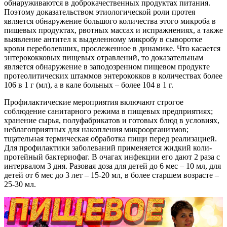
обнаруживаются в доброкачественных продуктах питания.
Поэтому доказательством этиологической роли протея
является обнаружение большого количества этого микроба в
пищевых продуктах, рвотных массах и испражнениях, а также
выявление антител к выделенному микробу в сыворотке
крови переболевших, прослеженное в динамике. Что касается
энтерококковых пищевых отравлений, то доказательным
является обнаружение в заподозренном пищевом продукте
протеолитических штаммов энтерококков в количествах более
106 в 1 г (мл), а в кале больных – более 104 в 1 г.
Профилактические мероприятия включают строгое
соблюдение санитарного режима в пищевых предприятиях;
хранение сырья, полуфабрикатов и готовых блюд в условиях,
неблагоприятных для накопления микроорганизмов;
тщательная термическая обработка пищи перед реализацией.
Для профилактики заболеваний применяется жидкий коли-
протейный бактериофаг. В очагах инфекции его дают 2 раза с
интервалом 3 дня. Разовая доза для детей до 6 мес – 10 мл, для
детей от 6 мес до 3 лет – 15-20 мл, в более старшем возрасте –
25-30 мл.