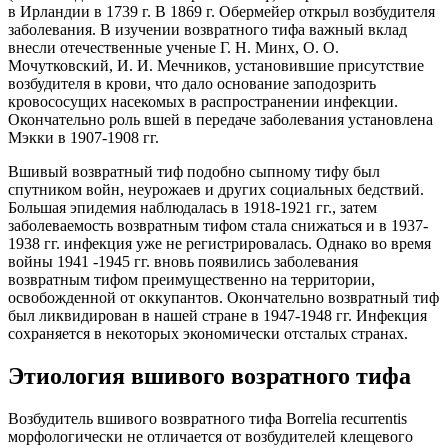
в Ирландии в 1739 г. В 1869 г. Обермейер открыл возбудителя
заболевания. В изучении возвратного тифа важный вклад
внесли отечественные ученые Г. Н. Минх, О. О.
Мочутковский, И. И. Мечников, установившие присутствие
возбудителя в крови, что дало основание заподозрить
кровососущих насекомых в распространении инфекции.
Окончательно роль вшей в передаче заболевания установлена
Мэкки в 1907-1908 гг.
Вшивый возвратный тиф подобно сыпному тифу был
спутником войн, неурожаев и других социальных бедствий.
Большая эпидемия наблюдалась в 1918-1921 гг., затем
заболеваемость возвратным тифом стала снижаться и в 1937-
1938 гг. инфекция уже не регистрировалась. Однако во время
войны 1941 -1945 гг. вновь появились заболевания
возвратным тифом преимущественно на территории,
освобожденной от оккупантов. Окончательно возвратный тиф
был ликвидирован в нашей стране в 1947-1948 гг. Инфекция
сохраняется в некоторых экономически отсталых странах.
Этиология вшивого возратного тифа
Возбудитель вшивого возвратного тифа Borrelia recurrentis
морфологически не отличается от возбудителей клещевого