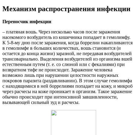
Механизм распространения инфекции
Переносчик инфекции
– платяная вошь. Через несколько часов после заражения
насекомого возбудитель из кишечника попадает в гемолимфу.
К 5-8-му дню после заражения, когда боррелии накапливаются
в гемолимфе в больших количествах, вошь становится (и
остается до конца жизни) заразной, не передавая возбудителей
трансовариально. Выделения возбудителей из организма вшей
естественным путем (т. е. со слюной или с фекалиями) при
возвратном тифе не происходит. Заражение человека
возможно лишь при нарушении целостности наружных
покровов паразита (раздавливании). В этом случае гемолимфа
с находящимися в ней боррелиями попадает на кожу, и микроб
через расчесы на коже проникает в организм. Такое заражение
обычно происходит при интенсивной завшивленности,
вызывающей сильный зуд и расчесы.