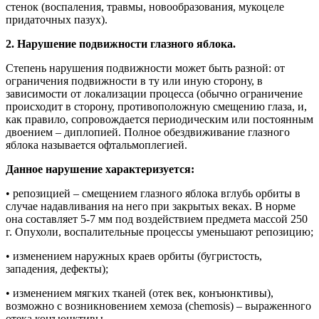
стенок (воспаления, травмы, новообразования, мукоцеле
придаточных пазух).
2. Нарушение подвижности глазного яблока.
Степень нарушения подвижности может быть разной: от
ограничения подвижности в ту или иную сторону, в
зависимости от локализации процесса (обычно ограничение
происходит в сторону, противоположную смещению глаза, и,
как правило, сопровождается периодическим или постоянным
двоением – диплопией. Полное обездвиживание глазного
яблока называется офтальмоплегией.
Данное нарушение характеризуется:
• репозицией – смещением глазного яблока вглубь орбиты в
случае надавливания на него при закрытых веках. В норме
она составляет 5-7 мм под воздействием предмета массой 250
г. Опухоли, воспалительные процессы уменьшают репозицию;
• изменением наружных краев орбиты (бугристость,
западения, дефекты);
• изменением мягких тканей (отек век, конъюнктивы),
возможно с возникновением хемоза (chemosis) – выраженного
отека конъюнктивы.