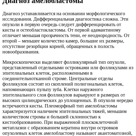
Диагноз амелобластомы
Диагноз устанавливается на основании морфологического
исследования. Дифференциальная диагностика сложна. Эти
опухоли в первую очередь следует дифференцировать от
кисты и остеобластокластомы. От первой адамантиному
отличает меньшая прозрачность тени, ее неоднородность. От
второй – меньшее количество камер, большие их размеры,
отсутствие резорбции корней, обращенных в полость
новообразования.
Микроскопически выделяют фолликулярный тип опухоли,
представленный отдельными островками или фолликулами из
эпителиальных клеток, расположенными в
соединительнотканной строме. Центральные отделы
фолликулов состоят из скоплений полигональных клеток,
напоминающих пульпу зуба. Клетки наружного
эпителиального слоя фолликулов варьируют в размерах от
высоких цилиндрических до уплощенных. В опухоли нередко
встречаются кисты. Плеоморфный тип амелобластомы
характеризуется наличием эпителиальных тяжей, меньшим
количеством стромы и большей склонностью к
кистообразованию. При выраженной плоскоклеточной
метаплазии с образованием кератина внутри островков
опухолевых клеток амелобластому называют акантоматозной,