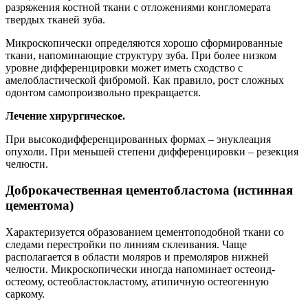
разряжения костной ткани с отложениями конгломерата
твердых тканей зуба.
Микроскопически определяются хорошо сформированные
ткани, напоминающие структуру зуба. При более низком
уровне дифференцировки может иметь сходство с
амелобластической фибромой. Как правило, рост сложных
одонтом самопроизвольно прекращается.
Лечение хирургическое.
При высокодифференцированных формах – энуклеация
опухоли. При меньшей степени дифференцировки – резекция
челюсти.
Доброкачественная цементобластома (истинная
цементома)
Характеризуется образованием цементоподобной ткани со
следами перестройки по линиям склеивания. Чаще
располагается в области моляров и премоляров нижней
челюсти. Микроскопически иногда напоминает остеоид-
остеому, остеобластокластому, атипичную остеогенную
саркому.