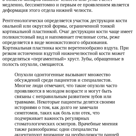
медленно, бессимптомно и первым ее проявлением является
деформация этого отдела нижней челюсти.
Рентгенологически определяется участок деструкции кости
овальной или округлой формы, ограниченной тонкой
кортикальной пластинкой. Очаг деструкции кости чаще имеет
поликистозный вид и напоминает пчелиные соты, реже
определяется в виде монокистозного образования.
Кортикальная пластинка кости веретенообразно вздута. При
резком истончении вздутой нижнечелюстной кости может
определяться «пергаментный» хруст. Зубы, обращенные в
полость опухоли, смещаются.
Опухоли одонтогенные вызывают множество
обсуждений среди пациентов и специалистов.
Многие люди отмечают, что такие опухоли часто
проявляются в молодом возрасте и могут быть
связаны с неправильным развитием зубов или
травмами. Некоторые пациенты делятся своими
историями о том, как долго не замечали
симптомов, таких как боль или отек, что
подчеркивает важность регулярных
стоматологических осмотров. Врачебные мнения
также разнообразны: одни специалисты
акцентируют внимание на необходимости ранней