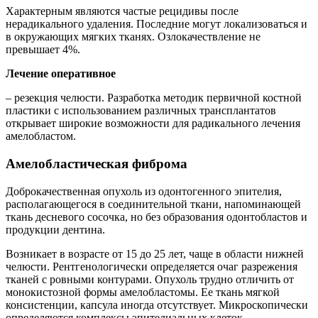
Характерным являются частые рецидивы после
нерадикального удаления. Последние могут локализоваться и
в окружающих мягких тканях. Озлокачествление не
превышает 4%.
Лечение оперативное
– резекция челюсти. Разработка методик первичной костной
пластики с использованием различных трансплантатов
открывает широкие возможности для радикального лечения
амелобластом.
Амелобластическая фиброма
Доброкачественная опухоль из одонтогенного эпителия,
располагающегося в соединительной ткани, напоминающей
ткань десневого сосочка, но без образования одонтобластов и
продукции дентина.
Возникает в возрасте от 15 до 25 лет, чаще в области нижней
челюсти. Рентгенологически определяется очаг разрежения
тканей с ровными контурами. Опухоль трудно отличить от
монокистозной формы амелобластомы. Ее ткань мягкой
консистенции, капсула иногда отсутствует. Микроскопически
определяются комплексы эпителиальных клеток,