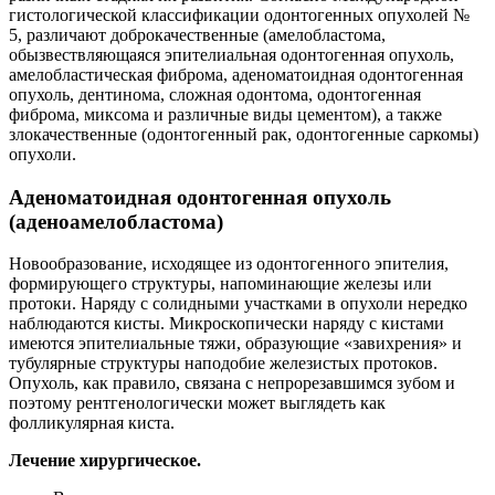
гистологической классификации одонтогенных опухолей №
5, различают доброкачественные (амелобластома,
обызвествляющаяся эпителиальная одонтогенная опухоль,
амелобластическая фиброма, аденоматоидная одонтогенная
опухоль, дентинома, сложная одонтома, одонтогенная
фиброма, миксома и различные виды цементом), а также
злокачественные (одонтогенный рак, одонтогенные саркомы)
опухоли.
Аденоматоидная одонтогенная опухоль
(аденоамелобластома)
Новообразование, исходящее из одонтогенного эпителия,
формирующего структуры, напоминающие железы или
протоки. Наряду с солидными участками в опухоли нередко
наблюдаются кисты. Микроскопически наряду с кистами
имеются эпителиальные тяжи, образующие «завихрения» и
тубулярные структуры наподобие железистых протоков.
Опухоль, как правило, связана с непрорезавшимся зубом и
поэтому рентгенологически может выглядеть как
фолликулярная киста.
Лечение хирургическое.