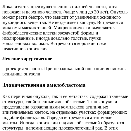
Локализуется преимущественно в нижней челюсти, хотя
поражает и верхнюю челюсть (чаще у лиц до 30 лет). Опухоль
может расти быстро, что зависит от увеличения основного
мукоидного вещества. Не везде имеет капсулу. Встречаются
миксомы мягких тканей. Микроскопически выявляются
фибробластические клетки звездчатой формы и
изолированные, иногда довольно толстые, пучки
коллагеновых волокон. Встречаются короткие тяжи
неактивного эпителия.
Лечение хирургическое
– резекция челюсти. При нерадикальной операции возможны
рецидивы опухоли.
Злокачественная амелобластома
Как первичная опухоль, так и ее метастазы содержат тканевые
структуры, свойственные амелобластоме. Ткань опухоли
представлена разрастаниями комплексов атипичных
эпителиальных клеток, на отдельных участках формирующих
подобие фолликулов. Изредка встречаются атипичные
митозы. Иногда в эпителии над амелобластомой образуются
структуры, напоминающие плоскоклеточный рак. В этих