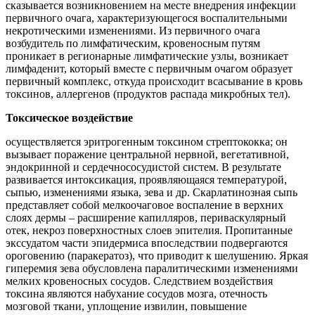
сказывается возникновением на месте внедрения инфекции
первичного очага, характеризующегося воспалительными
некротическими изменениями. Из первичного очага
возбудитель по лимфатическим, кровеносным путям
проникает в регионарные лимфатические узлы, возникает
лимфаденит, который вместе с первичным очагом образует
первичный комплекс, откуда происходит всасывание в кровь
токсинов, аллергенов (продуктов распада микробных тел).
Токсическое воздействие
осуществляется эритрогенным токсином стрептококка; он
вызывает поражение центральной нервной, вегетативной,
эндокринной и сердечнососудистой систем. В результате
развивается интоксикация, проявляющаяся температурой,
сыпью, изменениями языка, зева и др. Скарлатинозная сыпь
представляет собой мелкоочаговое воспаление в верхних
слоях дермы – расширение капилляров, периваскулярный
отек, некроз поверхностных слоев эпителия. Пропитанные
экссудатом части эпидермиса впоследствии подвергаются
ороговению (паракератоз), что приводит к шелушению. Яркая
гиперемия зева обусловлена паралитическими изменениями
мелких кровеносных сосудов. Следствием воздействия
токсина являются набухание сосудов мозга, отечность
мозговой ткани, уплощение извилин, повышение