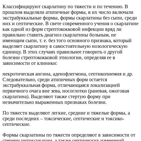
Классифицируют скарлатину по тяжести и по течению. В
прошлом выделяли атипичные формы, в их число включали
экстрабуккальные формы, формы скарлатины без сыпи, среди
них и септические. В свете современного учения о скарлатине
как одной из форм стрептококковой инфекции вряд ли
правильно ставить диагноз скарлатины больным, не
имеющим сыпи, т. е. без того основного признака, который
выделяет скарлатину в самостоятельную нозологическую
единицу. В этих случаях правильнее говорить о другой
болезни стрептококковой этиологии, определяя ее в
зависимости от клиники:
некротическая ангина, аденофлегмона, септикопиемия и др.
Следовательно, среди атипичных форм остается
экстрабуккальная форма, отличающаяся локализацией
первичного очага вне зева, носоглотки (раневая, ожоговая
скарлатина). Выделяют также стертую форму при
незначительно выраженных признаках болезни.
По тяжести выделяют легкие, средние и тяжелые формы, а
среди последних – токсические, септические и токсико-
септические.
Формы скарлатины по тяжести определяют в зависимости от
степени интоксикации, а также септических изменений.