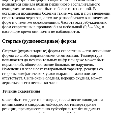
появляться сначала вблизи первичного воспалительного
очага, там же она может быть и более интенсивной. В
остальном проявления болезни такие же, как и при внедрении
стрептококка через зев, с тем же разнообразием клинических
форм и с теми же осложнениями. Частота экстрабуккальных
форм скарлатины в прошлом была небольшой (0,5 – 3%), в
настоящее время они почти не наблюдаются.
Стертые (рудиментарные) формы
Стертые (рудиментарные) формы скарлатины – это легчайшие
формы со слабо выраженными симптомами. Температура
повышается до незначительных цифр или даже может быть
нормальной, общее состояние больных не нарушено.
Изменения в зеве носят катаральный характер, реакция со
стороны лимфатических узлов выражена мало или же
отсутствует. Сыпь очень бледная, нередко скудная, может
держаться всего несколько часов.
Течение скарлатины
может быть гладкое и негладкое, порой после ликвидации
инициального синдрома наблюдаются температурные
реакции, преимущественно субфебрилитет без видимых