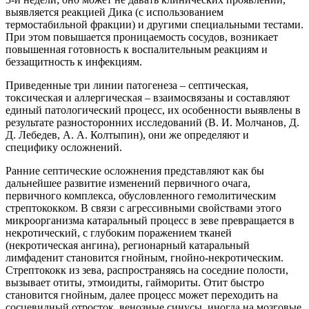
выявляется реакцией Дика (с использованием
термостабильной фракции) и другими специальными тестами.
При этом повышается проницаемость сосудов, возникает
повышенная готовность к воспалительным реакциям и
беззащитность к инфекциям.
Приведенные три линии патогенеза – септическая,
токсическая и аллергическая – взаимосвязаны и составляют
единый патологический процесс, их особенности выявлены в
результате разносторонних исследований (В. И. Молчанов, Д.
Д. Лебедев, А. А. Колтыпин), они же определяют и
специфику осложнений.
Ранние септические осложнения представляют как бы
дальнейшее развитие изменений первичного очага,
первичного комплекса, обусловленного гемолитическим
стрептококком. В связи с агрессивными свойствами этого
микроорганизма катаральный процесс в зеве превращается в
некротический, с глубоким поражением тканей
(некротическая ангина), регионарный катаральный
лимфаденит становится гнойным, гнойно-некротическим.
Стрептококк из зева, распространяясь на соседние полости,
вызывает отиты, этмоидиты, гаймориты. Отит быстро
становится гнойным, далее процесс может переходить на
сосцевидный отросток, венозные синусы, иногда на мозговые