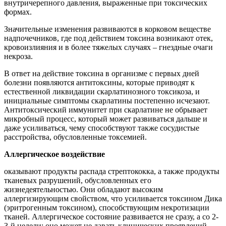
внутричерепного давления, выраженные при токсических
формах.
Значительные изменения развиваются в корковом веществе
надпочечников, где под действием токсина возникают отек,
кровоизлияния и в более тяжелых случаях – гнездные очаги
некроза.
В ответ на действие токсина в организме с первых дней
болезни появляются антитоксины, которые приводят к
естественной ликвидации скарлатинозного токсикоза, и
инициальные симптомы скарлатины постепенно исчезают.
Антитоксический иммунитет при скарлатине не обрывает
микробный процесс, который может развиваться дальше и
даже усиливаться, чему способствуют также сосудистые
расстройства, обусловленные токсемией.
Аллергическое воздействие
оказывают продукты распада стрептококка, а также продукты
тканевых разрушений, обусловленных его
жизнедеятельностью. Они обладают высоким
аллергизирующим свойством, что усиливается токсином Дика
(эритрогенным токсином), способствующим некротизации
тканей. Аллергическое состояние развивается не сразу, а со 2-
3-й недели; оно может не давать клинических проявлений,