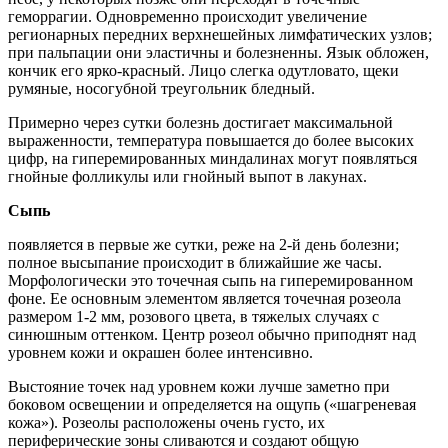
геморрагии. Одновременно происходит увеличение
регионарных передних верхнешейных лимфатических узлов;
при пальпации они эластичны и болезненны. Язык обложен,
кончик его ярко-красный. Лицо слегка одутловато, щеки
румяные, носогубной треугольник бледный.
Примерно через сутки болезнь достигает максимальной
выраженности, температура повышается до более высоких
цифр, на гиперемированных миндалинах могут появляться
гнойные фолликулы или гнойный выпот в лакунах.
Сыпь
появляется в первые же сутки, реже на 2-й день болезни;
полное высыпание происходит в ближайшие же часы.
Морфологически это точечная сыпь на гиперемированном
фоне. Ее основным элементом является точечная розеола
размером 1-2 мм, розового цвета, в тяжелых случаях с
синюшным оттенком. Центр розеол обычно приподнят над
уровнем кожи и окрашен более интенсивно.
Выстояние точек над уровнем кожи лучше заметно при
боковом освещении и определяется на ощупь («шагреневая
кожа»). Розеолы расположены очень густо, их
периферические зоны сливаются и создают общую