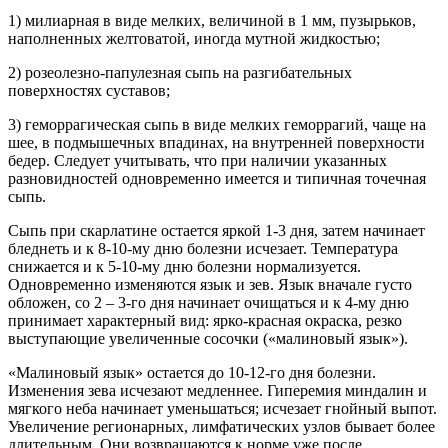
1) милиарная в виде мелких, величиной в 1 мм, пузырьков,
наполненных желтоватой, иногда мутной жидкостью;
2) розеолезно-папулезная сыпь на разгибательных
поверхностях суставов;
3) геморрагическая сыпь в виде мелких геморрагий, чаще на
шее, в подмышечных впадинах, на внутренней поверхности
бедер. Следует учитывать, что при наличии указанных
разновидностей одновременно имеется и типичная точечная
сыпь.
Сыпь при скарлатине остается яркой 1-3 дня, затем начинает
бледнеть и к 8-10-му дню болезни исчезает. Температура
снижается и к 5-10-му дню болезни нормализуется.
Одновременно изменяются язык и зев. Язык вначале густо
обложен, со 2 – 3-го дня начинает очищаться и к 4-му дню
принимает характерный вид: ярко-красная окраска, резко
выступающие увеличенные сосочки («малиновый язык»).
«Малиновый язык» остается до 10-12-го дня болезни.
Изменения зева исчезают медленнее. Гиперемия миндалин и
мягкого неба начинает уменьшаться; исчезает гнойный выпот.
Увеличение регионарных, лимфатических узлов бывает более
длительным. Они возвращаются к норме уже после