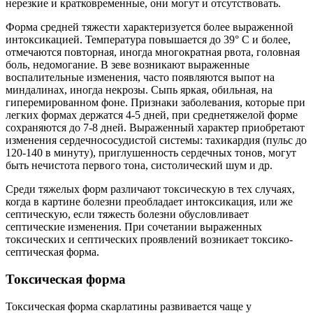
нерезкие и кратковременные, они могут и отсутствовать.
Форма средней тяжести характеризуется более выраженной
интоксикацией. Температура повышается до 39° С и более,
отмечаются повторная, иногда многократная рвота, головная
боль, недомогание. В зеве возникают выраженные
воспалительные изменения, часто появляются выпот на
миндалинах, иногда некрозы. Сыпь яркая, обильная, на
гиперемированном фоне. Признаки заболевания, которые при
легких формах держатся 4-5 дней, при среднетяжелой форме
сохраняются до 7-8 дней. Выраженный характер приобретают
изменения сердечнососудистой системы: тахикардия (пульс до
120-140 в минуту), приглушенность сердечных тонов, могут
быть нечистота первого тона, систолический шум и др.
Среди тяжелых форм различают токсическую в тех случаях,
когда в картине болезни преобладает интоксикация, или же
септическую, если тяжесть болезни обусловливает
септические изменения. При сочетании выраженных
токсических и септических проявлений возникает токсико-
септическая форма.
Токсическая форма
Токсическая форма скарлатины развивается чаще у