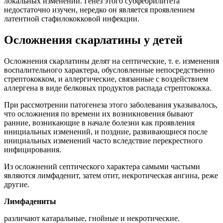
локальных изменений. Генез этого субфебрилитета
недостаточно изучен, нередко он является проявлением
латентной стафилококковой инфекции.
Осложнения скарлатины у детей
Осложнения скарлатины делят на септические, т. е. изменения
воспалительного характера, обусловленные непосредственно
стрептококком, и аллергические, связанные с воздействием
аллергена в виде белковых продуктов распада стрептококка.
При рассмотрении патогенеза этого заболевания указывалось,
что осложнения по времени их возникновения бывают
ранние, возникающие в начале болезни как проявления
инициальных изменений, и поздние, развивающиеся после
инициальных изменений часто вследствие перекрестного
инфицирования.
Из осложнений септического характера самыми частыми
являются лимфаденит, затем отит, некротическая ангина, реже
другие.
Лимфадениты
различают катаральные, гнойные и некротические.