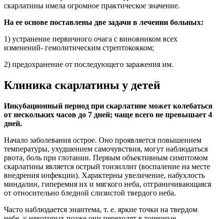
скарлатины имела огромное практическое значение.
На ее основе поставлены две задачи в лечении больных:
1) устранение первичного очага с виновником всех
изменений- гемолитическим стрептококком;
2) предохранение от последующего заражения им.
Клиника скарлатины у детей
Инкубационный период при скарлатине может колебаться
от нескольких часов до 7 дней; чаще всего не превышает 4
дней.
Начало заболевания острое. Оно проявляется повышением
температуры, ухудшением самочувствия, могут наблюдаться
рвота, боль при глотании. Первым объективным симптомом
скарлатины является острый тонзиллит (воспаление на месте
внедрения инфекции). Характерны увеличение, набухлость
миндалин, гиперемия их и мягкого неба, отграничивающаяся
от относительно бледной слизистой твердого неба.
Часто наблюдается энантема, т. е. яркие точки на твердом
небе, у некоторых позже они переходят в точечные