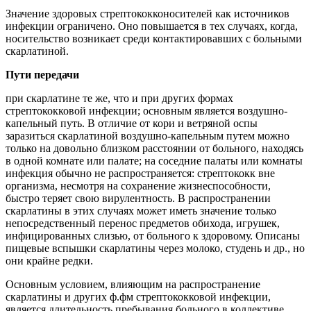
Значение здоровых стрептококконосителей как источников
инфекции ограничено. Оно повышается в тех случаях, когда,
носительство возникает среди контактировавших с больными
скарлатиной.
Пути передачи
при скарлатине те же, что и при других формах
стрептококковой инфекции; основным является воздушно-
капельный путь. В отличие от кори и ветряной оспы
заразиться скарлатиной воздушно-капельным путем можно
только на довольно близком расстоянии от больного, находясь
в одной комнате или палате; на соседние палаты или комнаты
инфекция обычно не распространяется: стрептококк вне
организма, несмотря на сохранение жизнеспособности,
быстро теряет свою вирулентность. В распространении
скарлатины в этих случаях может иметь значение только
непосредственный перенос предметов обихода, игрушек,
инфицированных слизью, от больного к здоровому. Описаны
пищевые вспышки скарлатины через молоко, студень и др., но
они крайне редки.
Основным условием, влияющим на распространение
скарлатины и других ф.фм стрептококковой инфекции,
является длительность пребывания больного в коллективе.