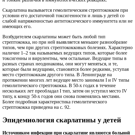
Скарлатина вызывается гемолитическим стрептококком при
условии его достаточной токсигенности и лишь у детей со
слабой напряженностью антитоксического иммунитета или не
имеющих его.
Возбудителем скарлатины может быть любой тип
стрептококка, но при ней выявляется меньшее разнообразие
типов, чем при других стрептококковых болезнях. Характерно
наличие 1–2 так называемых ведущих типов, которые более
токсигенны и вирулентны, чем остальные. Ведущие типы в
разных странах неодинаковы, они могут меняться, и те,
которые были ведущими, становятся более редкими, уступая
место стрептококкам другого типа. В Ленинграде на
протяжении многих лет ведущее место занимали I и IV типы
гемолитического стрептококка. В 50-х годах в течение
нескольких лет преобладал I тип, затем он уступил место IV
типу, к концу 50-х годов они снова поменялись местами.
Более подробная характеристика гемолитического
стрептококка приведена на с. 92.
Эпидемиология скарлатины у детей
Источником инфекции при скарлатине являются больной