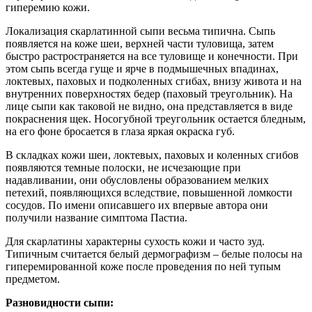
гиперемию кожи.
Локализация скарлатинной сыпи весьма типична. Сыпь
появляется на коже шеи, верхней части туловища, затем
быстро растространяется на все туловище и конечности. При
этом сыпь всегда гуще и ярче в подмышечных впадинах,
локтевых, паховых и подколенных сгибах, внизу живота и на
внутренних поверхностях бедер (паховый треугольник). На
лице сыпи как таковой не видно, она представляется в виде
покраснения щек. Носогубной треугольник остается бледным,
на его фоне бросается в глаза яркая окраска губ.
В складках кожи шеи, локтевых, паховых и коленных сгибов
появляются темные полоски, не исчезающие при
надавливании, они обусловлены образованием мелких
петехий, появляющихся вследствие, повышенной ломкости
сосудов. По имени описавшего их впервые автора они
получили название симптома Пастиа.
Для скарлатины характерны сухость кожи и часто зуд.
Типичным считается белый дермографизм – белые полосы на
гиперемированной коже после проведения по ней тупым
предметом.
Разновидности сыпи: