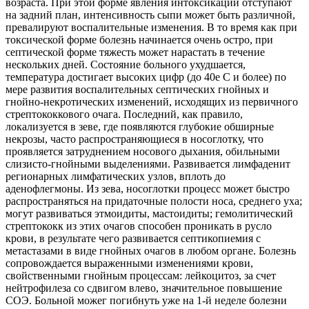
возраста. При этой форме явления интоксикации отступают
на задний план, интенсивность сыпи может быть различной,
превалируют воспалительные изменения. В то время как при
токсической форме болезнь начинается очень остро, при
септической форме тяжесть может нарастать в течение
нескольких дней. Состояние больного ухудшается,
температура достигает высоких цифр (до 40е С и более) по
мере развития воспалительных септических гнойных и
гнойно-некротических изменений, исходящих из первичного
стрептококкового очага. Последний, как правило,
локализуется в зеве, где появляются глубокие обширные
некрозы, часто распространяющиеся в носоглотку, что
проявляется затруднением носового дыхания, обильными
слизисто-гнойными выделениями. Развивается лимфаденит
регионарных лимфатических узлов, вплоть до
аденофлегмоны. Из зева, носоглотки процесс может быстро
распространяться на придаточные полости носа, среднего уха;
могут развиваться этмоидиты, мастоидиты; гемолитический
стрептококк из этих очагов способен проникать в русло
крови, в результате чего развивается септикопиемия с
метастазами в виде гнойных очагов в любом органе. Болезнь
сопровождается выраженными изменениями крови,
свойственными гнойным процессам: лейкоцитоз, за счет
нейтрофилеза со сдвигом влево, значительное повышение
СОЭ. Больной можег погибнуть уже на 1-й неделе болезни