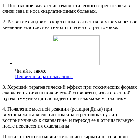
1. Постоянное выявление гемоли тического стрептококка в
слизи зева и носа скарлатинозных больных.
2. Развитие синдрома скарлатины в ответ на внутримышечное
введение экзотоксина гемолитического стрептококка.
Читайте также:
Первичный рак влагалища
3. Хороший терапевтический эффект при токсических формах
скарлатины от антитоксической сыворотки, изготовленной
путем иммунизации лошадей стрептококковым токсином.
4. Появление местной реакции (реакция Дика) при
внутрикожном введении токсина стрептококка у лиц.
восприимчивых к скарлатине, и переход ее в отрицательную
после перенесения скарлатины.
Против стрептококковой этиологии скарлатины говорило