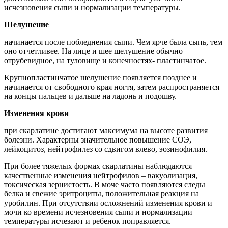
исчезновения сыпи и нормализации температуры.
Шелушение
начинается после побледнения сыпи. Чем ярче была сыпь, тем
оно отчетливее. На лице и шее шелушение обычно
отрубевидное, на туловище и конечностях- пластинчатое.
Крупнопластинчатое шелушение появляется позднее и
начинается от свободного края ногтя, затем распространяется
на концы пальцев и дальше на ладонь и подошву.
Изменения крови
при скарлатине достигают максимума на высоте развития
болезни. Характерны значительное повышение СОЭ,
лейкоцитоз, нейтрофилез со сдвигом влево, эозинофилия.
При более тяжелых формах скарлатины наблюдаются
качественные изменения нейтрофилов – вакуолизация,
токсическая зернистость. В моче часто появляются следы
белка и свежие эритроциты, положительная реакция на
уробилин. При отсутствии осложнений изменения крови и
мочи ко времени исчезновения сыпи и нормализации
температуры исчезают и ребенок поправляется.