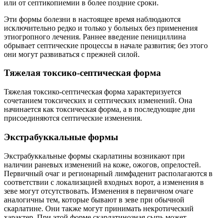
или от септикопиемии в более поздние сроки.
Эти формы болезни в настоящее время наблюдаются
исключительно редко и только у больных без применения
этиогропного лечения. Раннее введение пенициллина
обрывает септические процессы в начале развития; без этого
они могут развиваться с прежней силой.
Тяжелая токсико-септическая форма
Тяжелая токсико-септическая форма характеризуется
сочетанием токсических и септических изменений. Она
начинается как токсическая форма, а в последующие дни
присоединяются септические изменения.
Экстрабуккальные формы
Экстрабуккальные формы скарлатины возникают при
наличии раневых изменений на коже, ожогов, опрелостей.
Первичный очаг и регионарный лимфаденит располагаются в
соответствии с локализацией входных ворот, а изменения в
зеве могут отсутствовать. Изменения в первичном очаге
аналогичны тем, которые бывают в зеве при обычной
скарлатине. Они также могут принимать некротический
характер. При этой форме скарлатинозная сыпь может