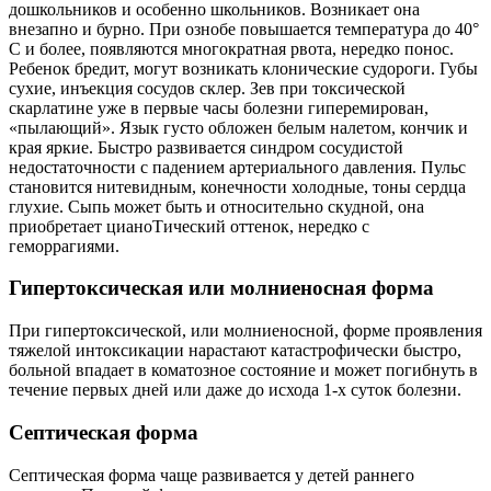
дошкольников и особенно школьников. Возникает она
внезапно и бурно. При ознобе повышается температура до 40°
С и более, появляются многократная рвота, нередко понос.
Ребенок бредит, могут возникать клонические судороги. Губы
сухие, инъекция сосудов склер. Зев при токсической
скарлатине уже в первые часы болезни гиперемирован,
«пылающий». Язык густо обложен белым налетом, кончик и
края яркие. Быстро развивается синдром сосудистой
недостаточности с падением артериального давления. Пульс
становится нитевидным, конечности холодные, тоны сердца
глухие. Сыпь может быть и относительно скудной, она
приобретает цианоТический оттенок, нередко с
геморрагиями.
Гипертоксическая или молниеносная форма
При гипертоксической, или молниеносной, форме проявления
тяжелой интоксикации нарастают катастрофически быстро,
больной впадает в коматозное состояние и может погибнуть в
течение первых дней или даже до исхода 1-х суток болезни.
Септическая форма
Септическая форма чаще развивается у детей раннего