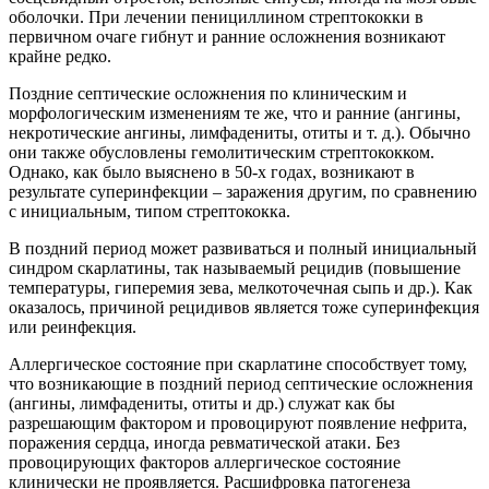
оболочки. При лечении пенициллином стрептококки в
первичном очаге гибнут и ранние осложнения возникают
крайне редко.
Поздние септические осложнения по клиническим и
морфологическим изменениям те же, что и ранние (ангины,
некротические ангины, лимфадениты, отиты и т. д.). Обычно
они также обусловлены гемолитическим стрептококком.
Однако, как было выяснено в 50-х годах, возникают в
результате суперинфекции – заражения другим, по сравнению
с инициальным, типом стрептококка.
В поздний период может развиваться и полный инициальный
синдром скарлатины, так называемый рецидив (повышение
температуры, гиперемия зева, мелкоточечная сыпь и др.). Как
оказалось, причиной рецидивов является тоже суперинфекция
или реинфекция.
Аллергическое состояние при скарлатине способствует тому,
что возникающие в поздний период септические осложнения
(ангины, лимфадениты, отиты и др.) служат как бы
разрешающим фактором и провоцируют появление нефрита,
поражения сердца, иногда ревматической атаки. Без
провоцирующих факторов аллергическое состояние
клинически не проявляется. Расшифровка патогенеза