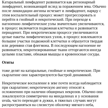
Катаральный лимфаденит развивается как регионарный
лимфаденит, возникающий вслед за поражением зева. Обычно
после ликвидации ангины исчезает и лимфаденит, наряду с
этим воспалительный процесс может прогрессировать и
перейти в гнойный и некротический. При переходе к
нагноению лимфатические узлы значительно увеличиваются,
в процесс включается подкожная клетчатка и развивается
периаденит. При некротическом процессе увеличиваются
целые пакеты лимфатических узлов, в процесс вовлекаются
большие участки подкожной клетчатки и образуется твердая
или деревяни стая флегмона. В последующем нагноение не
развивается, некротизированные ткани отторгаются иногда
целыми пластами, обнажая мышцы и кровеносные сосуды.
Отиты
тоже делят на катаральные, гнойные и некротические. При
скарлатине они характеризуются быстрой динамикой.
Некротическое воспаление в зеве почти всегда наблюдается
при скарлатине; некротическую ангину относят к
осложнению при наличии обширных некрозов. Обычно они
локализуются симметрично на миндалинах и у основания
uvula, часто переходят в дужки, в тяжелых случаях могут
распространяться на слизистую оболочку мягкого неба,