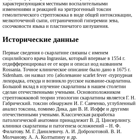
характеризующаяся местными воспалительными
изменениями и реакцией на эритрогенный токсин
гемолитического стрептококка в виде общей интоксикации,
мелкоточечной сыпи, отграниченной гиперемии зева,
сосочковости языка и пластинчатого шелушения.
Исторические данные
Первые сведения о скарлатине связаны с именем
сицилийского врача Ingrassias, который впервые в 1554 г.
отдифференцировал ее от кори и описал иод названием
Rossania. Точное клиническое описание было дано в 1675 г.
Sidenham. он назвал это {аболевание scarlet fever -пурпурная
лихорадка, откуда и возникло русское название-скарлатина.
Большой вклад в изучение скарлатины в нашем столетии
сделан отечественными учеными. Основоположником
стрептококковой теории этиологии скарлатины является Г. Н.
Габрический. токсин обнаружен И. Г. Савченко, углубленный
анализ токсина, помимо Дика, дан В. И. Иоффе и другими
отечественными учеными. Классическая разработка
патологической анатомии принадлежит В. Д. Цинзерлингу.
клиники скарлатины и патогенеза осложнений – Н. Ф.
Филатову. М. Г. Данилевичу. А. И. Доброхотовой. В. И.
Молчанову. А. А. Колтыпину и др.