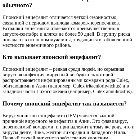
обычного?
Японский энцефалит отличается четкой сезонностью,
связанной с периодом выплода комаров-переносчиков.
Вспышки энцефалита отмечаются преимущественно в
августе-сентябре и длятся не более 50 дней. В группу риска
попадают в основном мужчины, трудящиеся в заболоченной
местности эндемичного района.
Кто вызывает японский энцефалит?
Японский энцефалит – редкая среди людей, но серьезная
вирусная инфекция, вирусный возбудитель которой
распространяется инфицированными комарами рода Culex,
обитающими в Азии (например, Culex tritaeniorhynchus) и в
западной части Тихого океана (например, Culex annulirostris).
Почему японский энцефалит так называется?
Вирус японского энцефалита (JEV) является важной
причиной вирусного энцефалита в Азии. Это флавивирус,
переносимый комарами, и принадлежит к тому же роду, что и
вирусы денге, Зика, желтой лихорадки и Западного Нила.
Первый случай вирусного заболевания японским