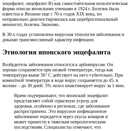
энцефалит, энцефалит В) как самостоятельная нозологическая
форма описан японскими учеными в 1924 г. Болезнь была
известна в Японии еще с 70-х годов XIX века, но
неправильно диагностировалась как цереброспинальный
менингит, болезнь Экономо.
В 30-х годах установлена вирусная этиология заболевания и
доказан трансмиссивный характер инфекции.
Этиология японского энцефалита
Возбудитель заболевания относится к арбовирусам. Он
хорошо сохраняется при низкой температуре, тогда как
температура выше 56° С действует на него губительно. При
комнатной температуре в воде вирус сохраняется до 45, в
молоке – до 30 дней. 5% лизол инактивирует вирус за 1 мин.
Врачи подчеркивают, что японский энцефалит
представляет собой серьезную угрозу для
здоровья, особенно в регионах, где заболевание
распространено. Это вирусное инфекционное
заболевание передается через укусы комаров и
может привести к тяжелым неврологическим
последствиям. Специалисты отмечают, что